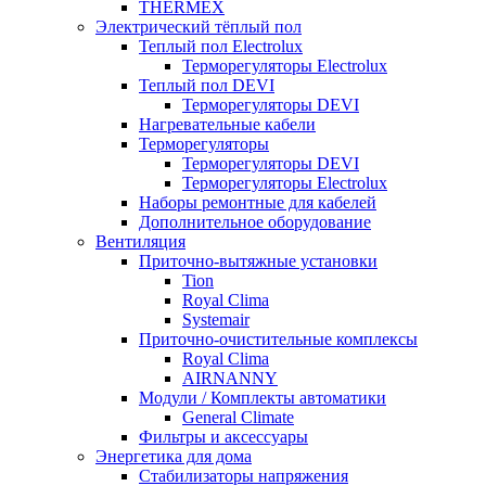
THERMEX
Электрический тёплый пол
Теплый пол Electrolux
Терморегуляторы Electrolux
Теплый пол DEVI
Терморегуляторы DEVI
Нагревательные кабели
Терморегуляторы
Терморегуляторы DEVI
Терморегуляторы Electrolux
Наборы ремонтные для кабелей
Дополнительное оборудование
Вентиляция
Приточно-вытяжные установки
Tion
Royal Clima
Systemair
Приточно-очистительные комплексы
Royal Clima
AIRNANNY
Модули / Комплекты автоматики
General Climate
Фильтры и аксессуары
Энергетика для дома
Стабилизаторы напряжения