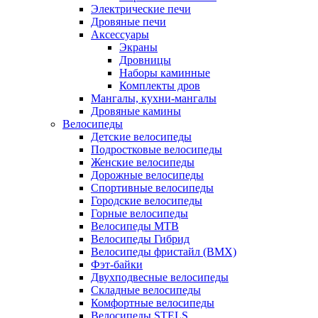
Электрические печи
Дровяные печи
Аксессуары
Экраны
Дровницы
Наборы каминные
Комплекты дров
Мангалы, кухни-мангалы
Дровяные камины
Велосипеды
Детские велосипеды
Подростковые велосипеды
Женские велосипеды
Дорожные велосипеды
Спортивные велосипеды
Городские велосипеды
Горные велосипеды
Велосипеды MTB
Велосипеды Гибрид
Велосипеды фристайл (BMX)
Фэт-байки
Двухподвесные велосипеды
Складные велосипеды
Комфортные велосипеды
Велосипеды STELS