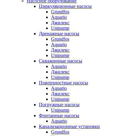
Насосное оборудование
Циркуляционные насосы
Grundfos
Aquario
Джилекс
Unipump
Дренажные насосы
Grundfos
Aquario
Джилекс
Unipump
Скважинные насосы
Aquario
Джилекс
Unipump
Поверхностные насосы
Aquario
Джилекс
Unipump
Погружные насосы
Unipump
Фонтанные насосы
Aquario
Канализационные установки
Grundfos