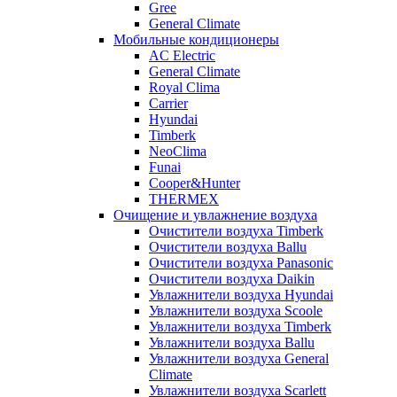
Gree
General Climate
Мобильные кондиционеры
AC Electric
General Climate
Royal Clima
Carrier
Hyundai
Timberk
NeoClima
Funai
Cooper&Hunter
THERMEX
Очищение и увлажнение воздуха
Очистители воздуха Timberk
Очистители воздуха Ballu
Очистители воздуха Panasonic
Очистители воздуха Daikin
Увлажнители воздуха Hyundai
Увлажнители воздуха Scoole
Увлажнители воздуха Timberk
Увлажнители воздуха Ballu
Увлажнители воздуха General
Climate
Увлажнители воздуха Scarlett