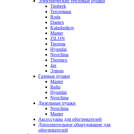
Электрические тепловые пушки
Timberk
Тепломаш
Roda
Dantex
Kalashnikov
Master
ZILON
Тропик
Hyundai
Neoclima
Thermex
Jax
Элвин
Газовые пушки
Master
Ballu
Hyundai
Neoclima
Дизельные пушки
Neoclima
Master
Аксессуары для обогревателей
Дополнительное оборудование для
обогревателей