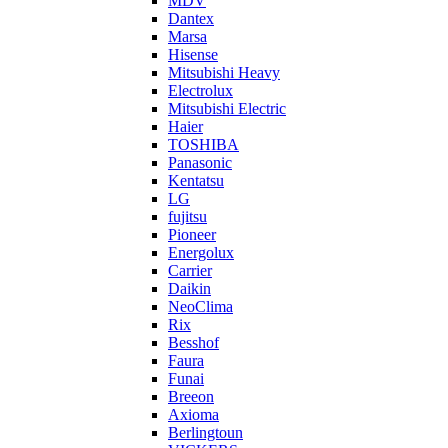
MDV
Dantex
Marsa
Hisense
Mitsubishi Heavy
Electrolux
Mitsubishi Electric
Haier
TOSHIBA
Panasonic
Kentatsu
LG
fujitsu
Pioneer
Energolux
Carrier
Daikin
NeoClima
Rix
Besshof
Faura
Funai
Breeon
Axioma
Berlingtoun