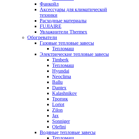
Фанкойл
Аксессуары для климатической
техники
Расходные материалы
FUJIAIRE
Увлажнители Thermex
Обогреватели
Газовые тепловые завесы
Тепломаш
Электрические тепловые завесы
Timberk
Тепломаш
Hyundai
Neoclima
Ballu
Dantex
Kalashnikov
Тропик
Loriot
Zilon
Jax
Sonniger
Olefini
Водяные тепловые завесы
Тепломаш