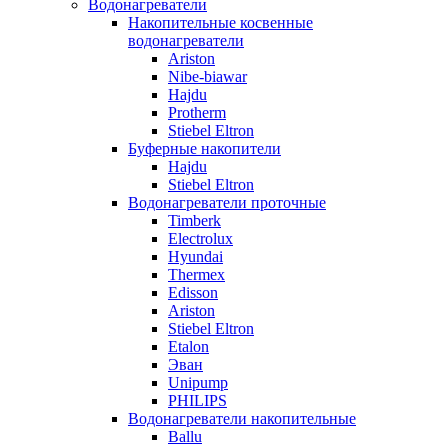
Водонагреватели
Накопительные косвенные
водонагреватели
Ariston
Nibe-biawar
Hajdu
Protherm
Stiebel Eltron
Буферные накопители
Hajdu
Stiebel Eltron
Водонагреватели проточные
Timberk
Electrolux
Hyundai
Thermex
Edisson
Ariston
Stiebel Eltron
Etalon
Эван
Unipump
PHILIPS
Водонагреватели накопительные
Ballu