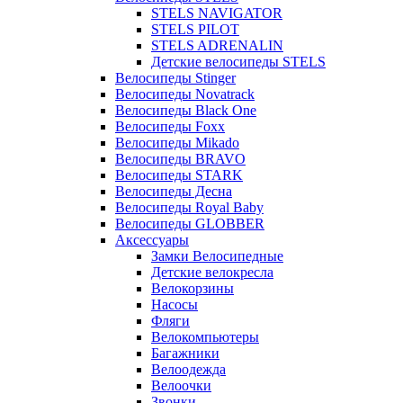
STELS NAVIGATOR
STELS PILOT
STELS ADRENALIN
Детские велосипеды STELS
Велосипеды Stinger
Велосипеды Novatrack
Велосипеды Black One
Велосипеды Foxx
Велосипеды Mikado
Велосипеды BRAVO
Велосипеды STARK
Велосипеды Десна
Велосипеды Royal Baby
Велосипеды GLOBBER
Аксессуары
Замки Велосипедные
Детские велокресла
Велокорзины
Насосы
Фляги
Велокомпьютеры
Багажники
Велоодежда
Велоочки
Звонки