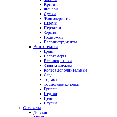
Крылья
Фонари
Сумки
Флягодержатели
Шлемы
Перчатки
Зеркала
Подножки
Велоинструменты
Велозапчасти
Цепи
Велокамеры
Велопокрышки
Защита одежды
Колеса дополнительные
Седла
Тормоза
Тормозные колодки
Грипсы
Педали
Цепи
Втулки
Самокаты
Детские