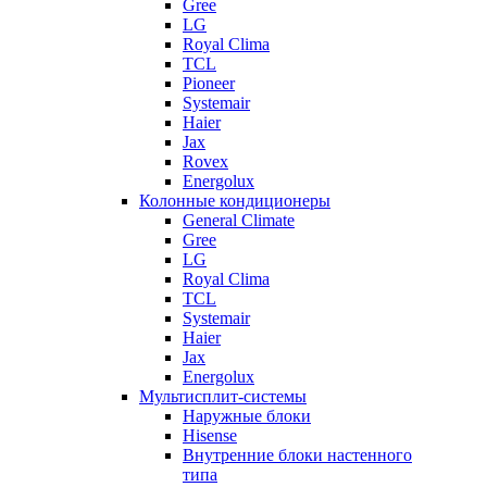
Gree
LG
Royal Clima
TCL
Pioneer
Systemair
Haier
Jax
Rovex
Energolux
Колонные кондиционеры
General Climate
Gree
LG
Royal Clima
TCL
Systemair
Haier
Jax
Energolux
Мультисплит-системы
Наружные блоки
Hisense
Внутренние блоки настенного
типа