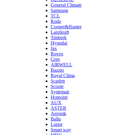
General Climate
Samsung
TCL
Roda
Cooper&Hunter
Lanzkraft
Timberk
Hyundai
Jax
Rovex
Gree
AIRWELL
Bazzio
Royal Clima
Scarlett
Scoole
Systemair
Hotpoint
AUX
ASTER
Aeronik
Ballu
Loriot
Smart way