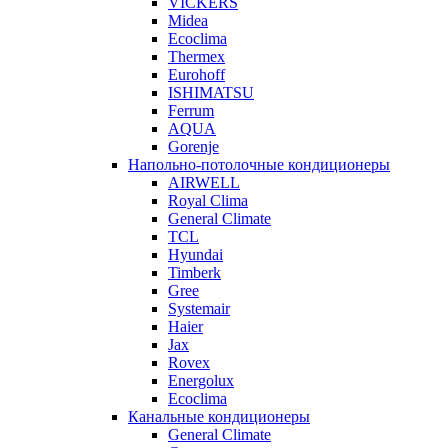
VICKERS
Midea
Ecoclima
Thermex
Eurohoff
ISHIMATSU
Ferrum
AQUA
Gorenje
Напольно-потолочные кондиционеры
AIRWELL
Royal Clima
General Climate
TCL
Hyundai
Timberk
Gree
Systemair
Haier
Jax
Rovex
Energolux
Ecoclima
Канальные кондиционеры
General Climate