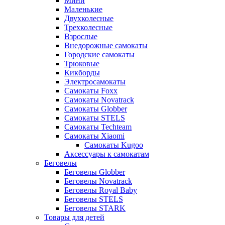
Мини
Маленькие
Двухколесные
Трехколесные
Взрослые
Внедорожные самокаты
Городские самокаты
Трюковые
Кикборды
Электросамокаты
Самокаты Foxx
Самокаты Novatrack
Самокаты Globber
Самокаты STELS
Самокаты Techteam
Самокаты Xiaomi
Самокаты Kugoo
Аксессуары к самокатам
Беговелы
Беговелы Globber
Беговелы Novatrack
Беговелы Royal Baby
Беговелы STELS
Беговелы STARK
Товары для детей