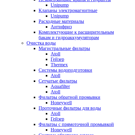
Unipump
Клапаны электромагнитные
Unipump
Расходные материалы
Антифриз
Комплектующие к расширительным
бакам и гидроаккумуляторам
Очистка воды
Магистральные фильтры
Atoll
Гейзер
Thermex
Системы водоподготовки
Atoll
Сетчатые фильтры
Aquafilter
Atoll
Фильтры обратной промывки
Honeywell
Проточные фильтры для воды
Atoll
Гейзер
Фильтры с прямоточной промывкой
Honeywell