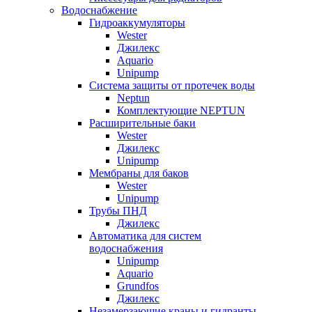
Водоснабжение
Гидроаккумуляторы
Wester
Джилекс
Aquario
Unipump
Система защиты от протечек воды
Neptun
Комплектующие NEPTUN
Расширительные баки
Wester
Джилекс
Unipump
Мембраны для баков
Wester
Unipump
Трубы ПНД
Джилекс
Автоматика для систем
водоснабжения
Unipump
Aquario
Grundfos
Джилекс
Незамерзающие краны и гидранты