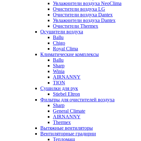
Увлажнители воздуха NeoClima
Очистители воздуха LG
Очистители воздуха Dantex
Увлажнители воздуха Dantex
Очистители Thermex
Осушители воздуха
Ballu
Chigo
Royal Clima
Климатические комплексы
Ballu
Sharp
Winia
AIRNANNY
TION
Сушилки для рук
Stiebel Eltron
Фильтры для очистителей воздуха
Sharp
General Climate
AIRNANNY
Thermex
Вытяжные вентиляторы
Вентиляторные градирни
Тепломаш