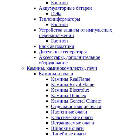
Бастион
Аккумуляторные батареи
Delta
Теплоинформаторы
Бастион
Устройства защиты от импульсных
перенапряжений
Бастион
Блок автоматики
Дизельные генераторы
Аксессуары, дополнительное
оборудование
Камины, каминокомплекты, печи
Камины и очаги
Камины RealFlame
Камины Royal Flame
Камины Electrolux
Камины Dimplex
Камины General Climate
Отдельностоящие очаги
Настенные очаги
Классические очаги
Встраиваемые очаги
Широкие очаги
Линейные очаги