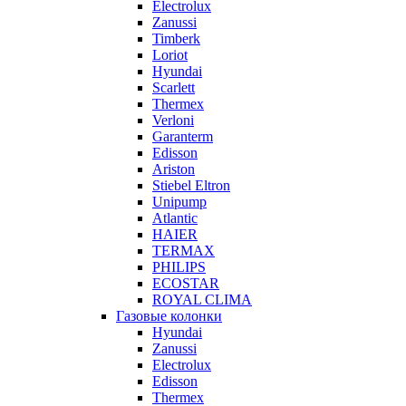
Electrolux
Zanussi
Timberk
Loriot
Hyundai
Scarlett
Thermex
Verloni
Garanterm
Edisson
Ariston
Stiebel Eltron
Unipump
Atlantic
HAIER
TERMAX
PHILIPS
ECOSTAR
ROYAL CLIMA
Газовые колонки
Hyundai
Zanussi
Electrolux
Edisson
Thermex