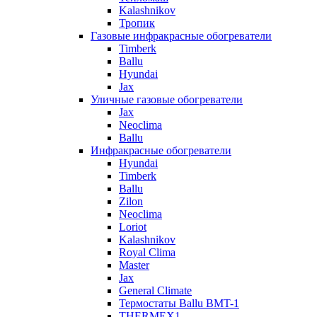
Kalashnikov
Тропик
Газовые инфракрасные обогреватели
Timberk
Ballu
Hyundai
Jax
Уличные газовые обогреватели
Jax
Neoclima
Ballu
Инфракрасные обогреватели
Hyundai
Timberk
Ballu
Zilon
Neoclima
Loriot
Kalashnikov
Royal Clima
Master
Jax
General Climate
Термостаты Ballu BMT-1
THERMEX1