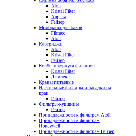
Система обратного осмоса
Atoll
Kristal Filter
Angstra
Гейзер
Мембраны для баков
Filmtec
Atoll
Картриджи
Atoll
Kristal Filter
Гейзер
Колбы и корпуса фильтров
Kristal Filter
Джилекс
Краны питьевые
Настольные фильтры и насадки на
кран
Гейзер
Фильтры-кувшины
Гейзер
Принадлежности к фильтрам Atoll
Принадлежности к фильтрам
Honeywell
Принадлежности к фильтрам Гейзер