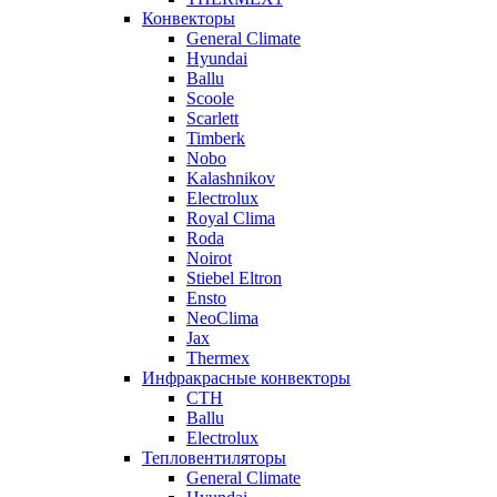
Конвекторы
General Climate
Hyundai
Ballu
Scoole
Scarlett
Timberk
Nobo
Kalashnikov
Electrolux
Royal Clima
Roda
Noirot
Stiebel Eltron
Ensto
NeoClima
Jax
Thermex
Инфракрасные конвекторы
CTH
Ballu
Electrolux
Тепловентиляторы
General Climate