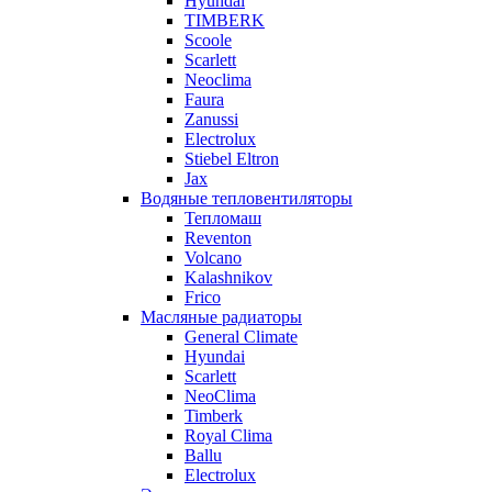
Hyundai
TIMBERK
Scoole
Scarlett
Neoclima
Faura
Zanussi
Electrolux
Stiebel Eltron
Jax
Водяные тепловентиляторы
Тепломаш
Reventon
Volcano
Kalashnikov
Frico
Масляные радиаторы
General Climate
Hyundai
Scarlett
NeoClima
Timberk
Royal Clima
Ballu
Electrolux