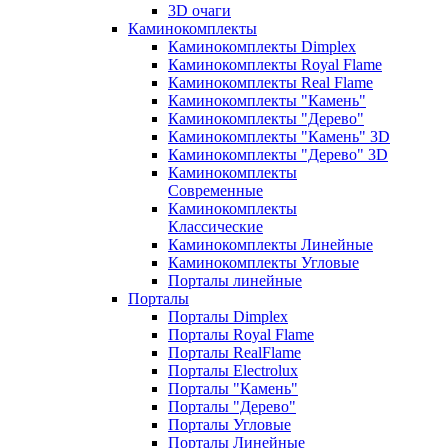
3D очаги
Каминокомплекты
Каминокомплекты Dimplex
Каминокомплекты Royal Flame
Каминокомплекты Real Flame
Каминокомплекты "Камень"
Каминокомплекты "Дерево"
Каминокомплекты "Камень" 3D
Каминокомплекты "Дерево" 3D
Каминокомплекты
Современные
Каминокомплекты
Классические
Каминокомплекты Линейные
Каминокомплекты Угловые
Порталы линейные
Порталы
Порталы Dimplex
Порталы Royal Flame
Порталы RealFlame
Порталы Electrolux
Порталы "Камень"
Порталы "Дерево"
Порталы Угловые
Порталы Линейные