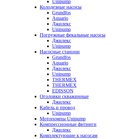
Unipump
Колодезные насосы
Grundfos
Aquario
Джилекс
Unipump
Погружные фекальные насосы
Джилекс
Unipump
Насосные станции
Grundfos
Aquario
Джилекс
Unipump
THERMEX
THERMEX
EDISSON
Оголовки скважинные
Джилекс
Кабель и провод
Unipump
Мотопомпы Unipump
Компрессионные фитинги
Джилекс
Комплектующие к насосам