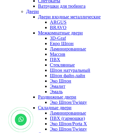
Снегокаты
Ватрушки для тюбинга
Двери
Двери входные металлические
ARGUS
BRAVO
Межкомнатные двери
3D-Graf
Евро Шпон
Ламинированные
Массив
ПВХ
Стеклянные
Шпон натуральный
Шпон файн-лайн
Эко Шпон
Эмалит
Эмаль
Раздвижные двери
Эко Шпон/Twiggy
Складные двери
Ламинированные
ПВХ (гармошки)
Эко Шпон/Porta X
Эко Шпон/Twiggy