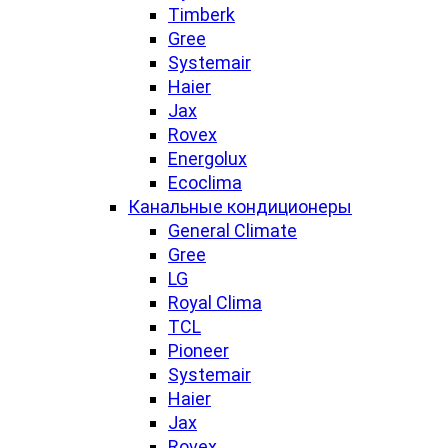
Timberk
Gree
Systemair
Haier
Jax
Rovex
Energolux
Ecoclima
Канальные кондиционеры
General Climate
Gree
LG
Royal Clima
TCL
Pioneer
Systemair
Haier
Jax
Rovex