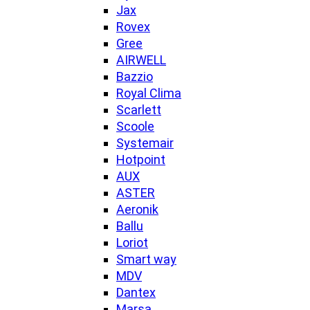
Jax
Rovex
Gree
AIRWELL
Bazzio
Royal Clima
Scarlett
Scoole
Systemair
Hotpoint
AUX
ASTER
Aeronik
Ballu
Loriot
Smart way
MDV
Dantex
Marsa