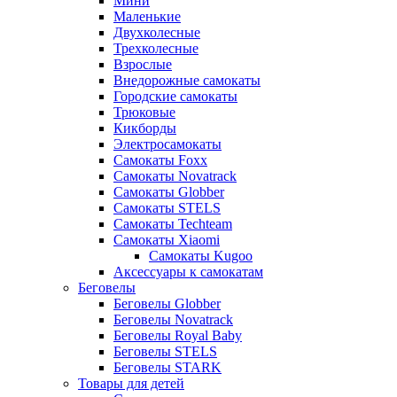
Мини
Маленькие
Двухколесные
Трехколесные
Взрослые
Внедорожные самокаты
Городские самокаты
Трюковые
Кикборды
Электросамокаты
Самокаты Foxx
Самокаты Novatrack
Самокаты Globber
Самокаты STELS
Самокаты Techteam
Самокаты Xiaomi
Самокаты Kugoo
Аксессуары к самокатам
Беговелы
Беговелы Globber
Беговелы Novatrack
Беговелы Royal Baby
Беговелы STELS
Беговелы STARK
Товары для детей