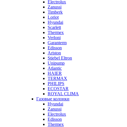
Electrolux
Zanussi
Timberk
Loriot
Hyundai
Scarlett
Thermex
Verloni
Garanterm
Edisson
Ariston
Stiebel Eltron
Unipump
Atlantic
HAIER
TERMAX
PHILIPS
ECOSTAR
ROYAL CLIMA
Газовые колонки
Hyundai
Zanussi
Electrolux
Edisson
Thermex