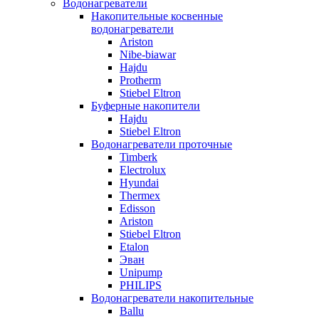
Водонагреватели
Накопительные косвенные
водонагреватели
Ariston
Nibe-biawar
Hajdu
Protherm
Stiebel Eltron
Буферные накопители
Hajdu
Stiebel Eltron
Водонагреватели проточные
Timberk
Electrolux
Hyundai
Thermex
Edisson
Ariston
Stiebel Eltron
Etalon
Эван
Unipump
PHILIPS
Водонагреватели накопительные
Ballu