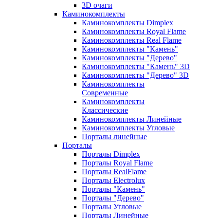
3D очаги
Каминокомплекты
Каминокомплекты Dimplex
Каминокомплекты Royal Flame
Каминокомплекты Real Flame
Каминокомплекты "Камень"
Каминокомплекты "Дерево"
Каминокомплекты "Камень" 3D
Каминокомплекты "Дерево" 3D
Каминокомплекты
Современные
Каминокомплекты
Классические
Каминокомплекты Линейные
Каминокомплекты Угловые
Порталы линейные
Порталы
Порталы Dimplex
Порталы Royal Flame
Порталы RealFlame
Порталы Electrolux
Порталы "Камень"
Порталы "Дерево"
Порталы Угловые
Порталы Линейные