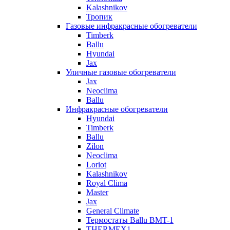
Kalashnikov
Тропик
Газовые инфракрасные обогреватели
Timberk
Ballu
Hyundai
Jax
Уличные газовые обогреватели
Jax
Neoclima
Ballu
Инфракрасные обогреватели
Hyundai
Timberk
Ballu
Zilon
Neoclima
Loriot
Kalashnikov
Royal Clima
Master
Jax
General Climate
Термостаты Ballu BMT-1
THERMEX1