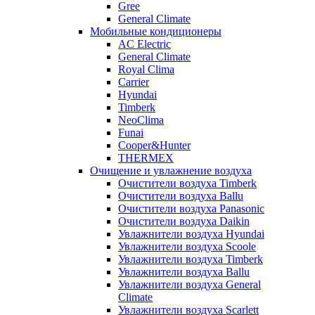
Gree
General Climate
Мобильные кондиционеры
AC Electric
General Climate
Royal Clima
Carrier
Hyundai
Timberk
NeoClima
Funai
Cooper&Hunter
THERMEX
Очищение и увлажнение воздуха
Очистители воздуха Timberk
Очистители воздуха Ballu
Очистители воздуха Panasonic
Очистители воздуха Daikin
Увлажнители воздуха Hyundai
Увлажнители воздуха Scoole
Увлажнители воздуха Timberk
Увлажнители воздуха Ballu
Увлажнители воздуха General
Climate
Увлажнители воздуха Scarlett