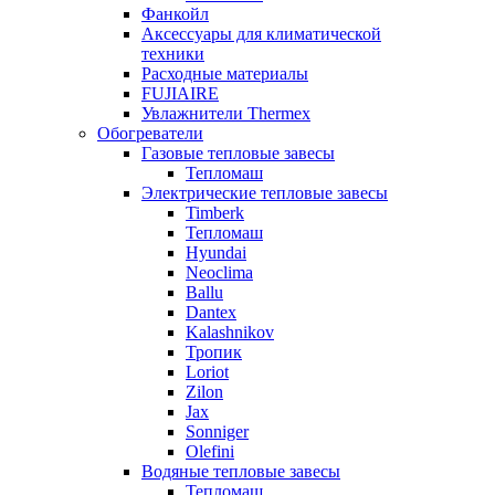
Фанкойл
Аксессуары для климатической
техники
Расходные материалы
FUJIAIRE
Увлажнители Thermex
Обогреватели
Газовые тепловые завесы
Тепломаш
Электрические тепловые завесы
Timberk
Тепломаш
Hyundai
Neoclima
Ballu
Dantex
Kalashnikov
Тропик
Loriot
Zilon
Jax
Sonniger
Olefini
Водяные тепловые завесы
Тепломаш