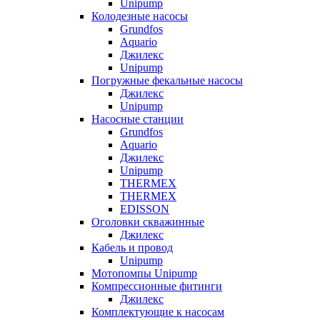
Unipump
Колодезные насосы
Grundfos
Aquario
Джилекс
Unipump
Погружные фекальные насосы
Джилекс
Unipump
Насосные станции
Grundfos
Aquario
Джилекс
Unipump
THERMEX
THERMEX
EDISSON
Оголовки скважинные
Джилекс
Кабель и провод
Unipump
Мотопомпы Unipump
Компрессионные фитинги
Джилекс
Комплектующие к насосам