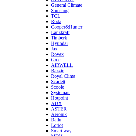
General Climate
Samsung
TCL
Roda
Cooper&Hunter
Lanzkraft
Timberk
Hyundai
Jax
Rovex
Gree
AIRWELL
Bazzio
Royal Clima
Scarlett
Scoole
Systemair
Hotpoint
AUX
ASTER
Aeronik
Ballu
Loriot
Smart way