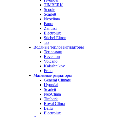
Hyundai
TIMBERK
Scoole
Scarlett
Neoclima
Faura
Zanussi
Electrolux
Stiebel Eltron
Jax
Водяные тепловентиляторы
Тепломаш
Reventon
Volcano
Kalashnikov
Frico
Масляные радиаторы
General Climate
Hyundai
Scarlett
NeoClima
Timberk
Royal Clima
Ballu
Electrolux