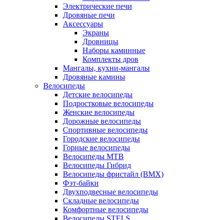
Электрические печи
Дровяные печи
Аксессуары
Экраны
Дровницы
Наборы каминные
Комплекты дров
Мангалы, кухни-мангалы
Дровяные камины
Велосипеды
Детские велосипеды
Подростковые велосипеды
Женские велосипеды
Дорожные велосипеды
Спортивные велосипеды
Городские велосипеды
Горные велосипеды
Велосипеды MTB
Велосипеды Гибрид
Велосипеды фристайл (BMX)
Фэт-байки
Двухподвесные велосипеды
Складные велосипеды
Комфортные велосипеды
Велосипеды STELS