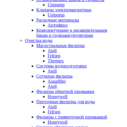
Unipump
Клапаны электромагнитные
Unipump
Расходные материалы
Антифриз
Комплектующие к расширительным
бакам и гидроаккумуляторам
Очистка воды
Магистральные фильтры
Atoll
Гейзер
Thermex
Системы водоподготовки
Atoll
Сетчатые фильтры
Aquafilter
Atoll
Фильтры обратной промывки
Honeywell
Проточные фильтры для воды
Atoll
Гейзер
Фильтры с прямоточной промывкой
Honeywell