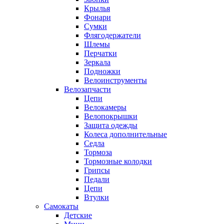
Крылья
Фонари
Сумки
Флягодержатели
Шлемы
Перчатки
Зеркала
Подножки
Велоинструменты
Велозапчасти
Цепи
Велокамеры
Велопокрышки
Защита одежды
Колеса дополнительные
Седла
Тормоза
Тормозные колодки
Грипсы
Педали
Цепи
Втулки
Самокаты
Детские