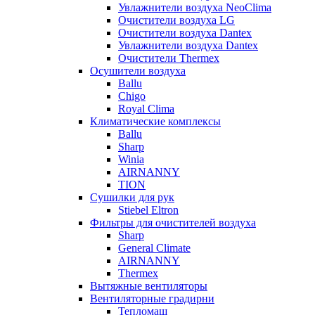
Увлажнители воздуха NeoClima
Очистители воздуха LG
Очистители воздуха Dantex
Увлажнители воздуха Dantex
Очистители Thermex
Осушители воздуха
Ballu
Chigo
Royal Clima
Климатические комплексы
Ballu
Sharp
Winia
AIRNANNY
TION
Сушилки для рук
Stiebel Eltron
Фильтры для очистителей воздуха
Sharp
General Climate
AIRNANNY
Thermex
Вытяжные вентиляторы
Вентиляторные градирни
Тепломаш