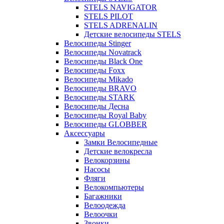
STELS NAVIGATOR
STELS PILOT
STELS ADRENALIN
Детские велосипеды STELS
Велосипеды Stinger
Велосипеды Novatrack
Велосипеды Black One
Велосипеды Foxx
Велосипеды Mikado
Велосипеды BRAVO
Велосипеды STARK
Велосипеды Десна
Велосипеды Royal Baby
Велосипеды GLOBBER
Аксессуары
Замки Велосипедные
Детские велокресла
Велокорзины
Насосы
Фляги
Велокомпьютеры
Багажники
Велоодежда
Велоочки
Звонки