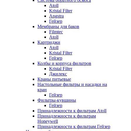
Система обратного осмоса
Atoll
Kristal Filter
Angstra
Гейзер
Мембраны для баков
Filmtec
Atoll
Картриджи
Atoll
Kristal Filter
Гейзер
Колбы и корпуса фильтров
Kristal Filter
Джилекс
Краны питьевые
Настольные фильтры и насадки на
кран
Гейзер
Фильтры-кувшины
Гейзер
Принадлежности к фильтрам Atoll
Принадлежности к фильтрам
Honeywell
Принадлежности к фильтрам Гейзер