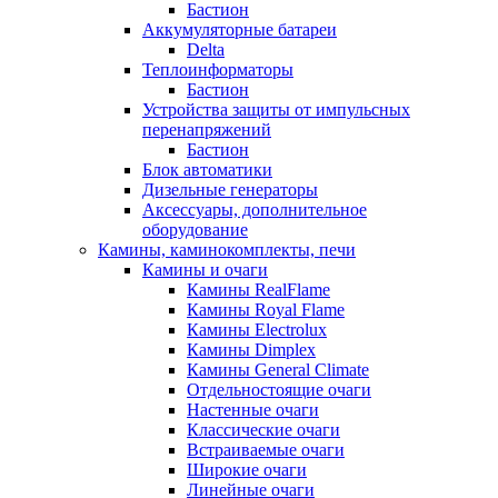
Бастион
Аккумуляторные батареи
Delta
Теплоинформаторы
Бастион
Устройства защиты от импульсных
перенапряжений
Бастион
Блок автоматики
Дизельные генераторы
Аксессуары, дополнительное
оборудование
Камины, каминокомплекты, печи
Камины и очаги
Камины RealFlame
Камины Royal Flame
Камины Electrolux
Камины Dimplex
Камины General Climate
Отдельностоящие очаги
Настенные очаги
Классические очаги
Встраиваемые очаги
Широкие очаги
Линейные очаги