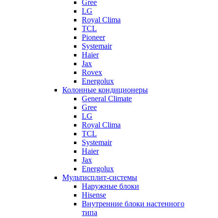
Gree
LG
Royal Clima
TCL
Pioneer
Systemair
Haier
Jax
Rovex
Energolux
Колонные кондиционеры
General Climate
Gree
LG
Royal Clima
TCL
Systemair
Haier
Jax
Energolux
Мультисплит-системы
Наружные блоки
Hisense
Внутренние блоки настенного
типа