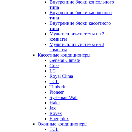
Внутренние блоки консольного
типа
Внутренние блоки канального
типа
Внутренние блоки кассетного
типа
Мультисплит-системы на 2
комнаты
Мультисплит-системы на 3
комнаты
Кассетные кондиционеры
General Climate
Gree
LG
Royal Clima
TCL
Timberk
Pioneer
Systemair Wall
Haier
Jax
Rovex
Energolux
Оконные кондиционеры
TCL