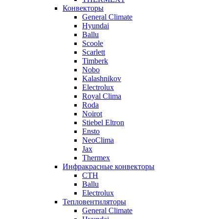
Конвекторы
General Climate
Hyundai
Ballu
Scoole
Scarlett
Timberk
Nobo
Kalashnikov
Electrolux
Royal Clima
Roda
Noirot
Stiebel Eltron
Ensto
NeoClima
Jax
Thermex
Инфракрасные конвекторы
CTH
Ballu
Electrolux
Тепловентиляторы
General Climate