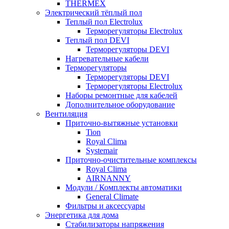
THERMEX
Электрический тёплый пол
Теплый пол Electrolux
Терморегуляторы Electrolux
Теплый пол DEVI
Терморегуляторы DEVI
Нагревательные кабели
Терморегуляторы
Терморегуляторы DEVI
Терморегуляторы Electrolux
Наборы ремонтные для кабелей
Дополнительное оборудование
Вентиляция
Приточно-вытяжные установки
Tion
Royal Clima
Systemair
Приточно-очистительные комплексы
Royal Clima
AIRNANNY
Модули / Комплекты автоматики
General Climate
Фильтры и аксессуары
Энергетика для дома
Стабилизаторы напряжения