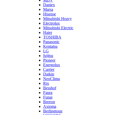
MDV
Dantex
Marsa
Hisense
Mitsubishi Heavy
Electrolux
Mitsubishi Electric
Haier
TOSHIBA
Panasonic
Kentatsu
LG
fujitsu
Pioneer
Energolux
Carrier
Daikin
NeoClima
Rix
Besshof
Faura
Funai
Breeon
Axioma
Berlingtoun