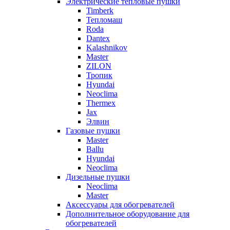
Электрические тепловые пушки
Timberk
Тепломаш
Roda
Dantex
Kalashnikov
Master
ZILON
Тропик
Hyundai
Neoclima
Thermex
Jax
Элвин
Газовые пушки
Master
Ballu
Hyundai
Neoclima
Дизельные пушки
Neoclima
Master
Аксессуары для обогревателей
Дополнительное оборудование для
обогревателей