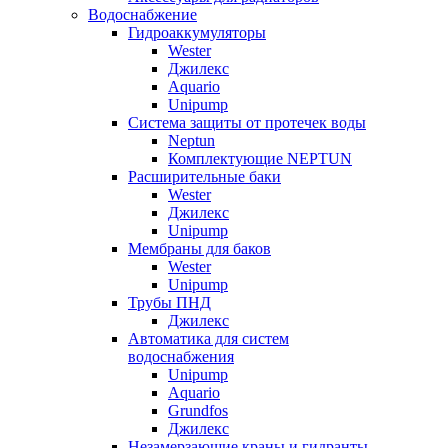
Водоснабжение
Гидроаккумуляторы
Wester
Джилекс
Aquario
Unipump
Система защиты от протечек воды
Neptun
Комплектующие NEPTUN
Расширительные баки
Wester
Джилекс
Unipump
Мембраны для баков
Wester
Unipump
Трубы ПНД
Джилекс
Автоматика для систем
водоснабжения
Unipump
Aquario
Grundfos
Джилекс
Незамерзающие краны и гидранты