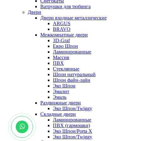
Снегокаты
Ватрушки для тюбинга
Двери
Двери входные металлические
ARGUS
BRAVO
Межкомнатные двери
3D-Graf
Евро Шпон
Ламинированные
Массив
ПВХ
Стеклянные
Шпон натуральный
Шпон файн-лайн
Эко Шпон
Эмалит
Эмаль
Раздвижные двери
Эко Шпон/Twiggy
Складные двери
Ламинированные
ПВХ (гармошки)
Эко Шпон/Porta X
Эко Шпон/Twiggy