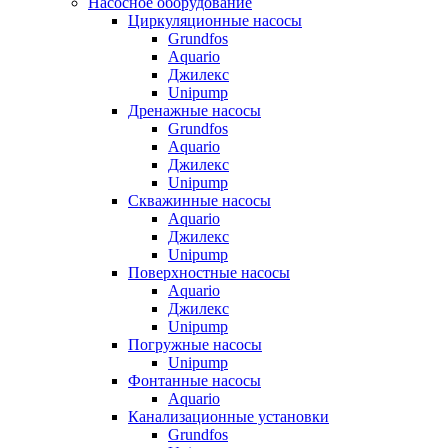
Насосное оборудование
Циркуляционные насосы
Grundfos
Aquario
Джилекс
Unipump
Дренажные насосы
Grundfos
Aquario
Джилекс
Unipump
Скважинные насосы
Aquario
Джилекс
Unipump
Поверхностные насосы
Aquario
Джилекс
Unipump
Погружные насосы
Unipump
Фонтанные насосы
Aquario
Канализационные установки
Grundfos