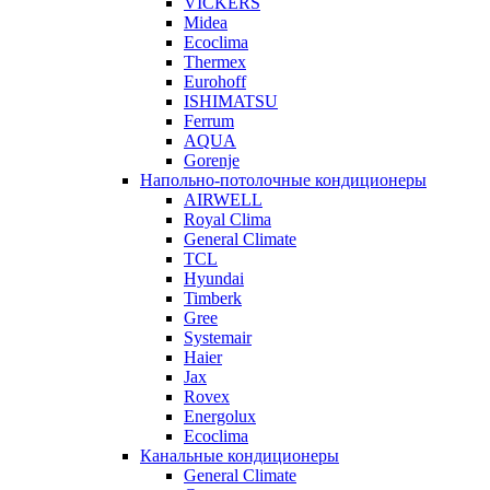
VICKERS
Midea
Ecoclima
Thermex
Eurohoff
ISHIMATSU
Ferrum
AQUA
Gorenje
Напольно-потолочные кондиционеры
AIRWELL
Royal Clima
General Climate
TCL
Hyundai
Timberk
Gree
Systemair
Haier
Jax
Rovex
Energolux
Ecoclima
Канальные кондиционеры
General Climate