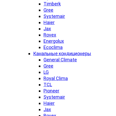
Timberk
Gree
Systemair
Haier
Jax
Rovex
Energolux
Ecoclima
Канальные кондиционеры
General Climate
Gree
LG
Royal Clima
TCL
Pioneer
Systemair
Haier
Jax
Rovex