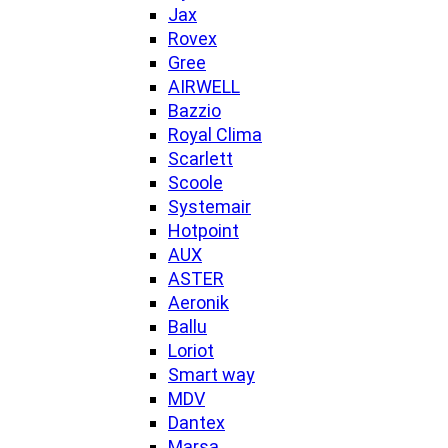
Jax
Rovex
Gree
AIRWELL
Bazzio
Royal Clima
Scarlett
Scoole
Systemair
Hotpoint
AUX
ASTER
Aeronik
Ballu
Loriot
Smart way
MDV
Dantex
Marsa