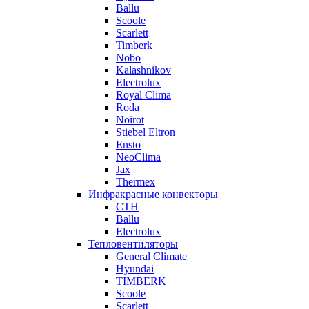
Ballu
Scoole
Scarlett
Timberk
Nobo
Kalashnikov
Electrolux
Royal Clima
Roda
Noirot
Stiebel Eltron
Ensto
NeoClima
Jax
Thermex
Инфракрасные конвекторы
CTH
Ballu
Electrolux
Тепловентиляторы
General Climate
Hyundai
TIMBERK
Scoole
Scarlett