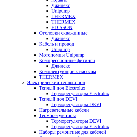
Джилекс
Unipump
THERMEX
THERMEX
EDISSON
Оголовки скважинные
Джилекс
Кабель и провод
Unipump
Мотопомпы Unipump
Компрессионные фитинги
Джилекс
Комплектующие к насосам
THERMEX
Электрический тёплый пол
Теплый пол Electrolux
Терморегуляторы Electrolux
Теплый пол DEVI
Терморегуляторы DEVI
Нагревательные кабели
Терморегуляторы
Терморегуляторы DEVI
Терморегуляторы Electrolux
Наборы ремонтные для кабелей