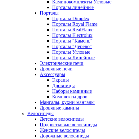
Каминокомплекты Угловые
Порталы линейные
Порталы
Порталы Dimplex
Порталы Royal Flame
Порталы RealFlame
Порталы Electrolux
Порталы "Камень"
Порталы "Дерево"
Порталы Угловые
Порталы Линейные
Электрические печи
Дровяные печи
Аксессуары
Экраны
Дровницы
Наборы каминные
Комплекты дров
Мангалы, кухни-мангалы
Дровяные камины
Велосипеды
Детские велосипеды
Подростковые велосипеды
Женские велосипеды
Дорожные велосипеды