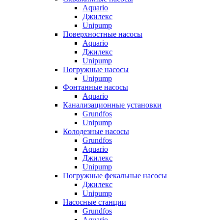
Aquario
Джилекс
Unipump
Поверхностные насосы
Aquario
Джилекс
Unipump
Погружные насосы
Unipump
Фонтанные насосы
Aquario
Канализационные установки
Grundfos
Unipump
Колодезные насосы
Grundfos
Aquario
Джилекс
Unipump
Погружные фекальные насосы
Джилекс
Unipump
Насосные станции
Grundfos
Aquario