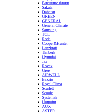
Внешние блоки
Sakata
Dahatsu
GREEN
GENERAL
General Climate
Samsung
TCL
Roda
Cooper&Hunter
Lanzkraft
Timberk
Hyundai
Jax
Rovex
Gree
AIRWELL
Bazzio
Royal Clima
Scarlett
Scoole
Systemair
Hotpoint
AUX
ASTER