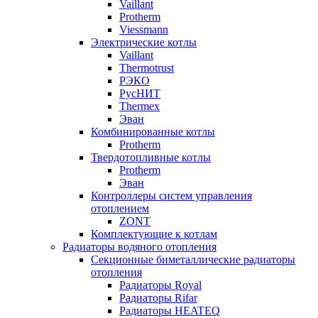
Vaillant
Protherm
Viessmann
Электрические котлы
Vaillant
Thermotrust
РЭКО
РусНИТ
Thermex
Эван
Комбинированные котлы
Protherm
Твердотопливные котлы
Protherm
Эван
Контроллеры систем управления
отоплением
ZONT
Комплектующие к котлам
Радиаторы водяного отопления
Секционные биметаллические радиаторы
отопления
Радиаторы Royal
Радиаторы Rifar
Радиаторы HEATEQ