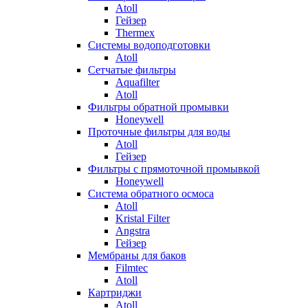
Atoll
Гейзер
Thermex
Системы водоподготовки
Atoll
Сетчатые фильтры
Aquafilter
Atoll
Фильтры обратной промывки
Honeywell
Проточные фильтры для воды
Atoll
Гейзер
Фильтры с прямоточной промывкой
Honeywell
Система обратного осмоса
Atoll
Kristal Filter
Angstra
Гейзер
Мембраны для баков
Filmtec
Atoll
Картриджи
Atoll