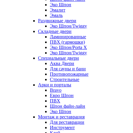
Эко Шпон
Эмалит
Эмаль
Раздвижные двери
Эко Шпон/Twiggy
Складные двери
Ламинированные
ПВХ (гармошки)
Эко Шпон/Porta X
Эко Шпон/Twiggy
Специальные двери
Аква Двери
Для сауны и бани
Противопожарные
Строительные
Арки и порталы
Bravo
Евро Шпон
ПВХ
Шпон файн-лайн
Эко Шпон
Монтаж и реставрация
Для реставрации
Инструмент
Клей