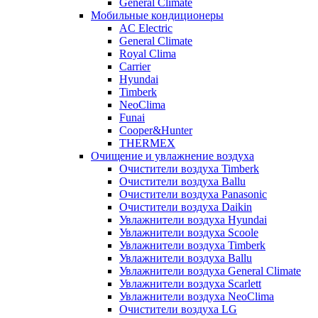
General Climate
Мобильные кондиционеры
AC Electric
General Climate
Royal Clima
Carrier
Hyundai
Timberk
NeoClima
Funai
Cooper&Hunter
THERMEX
Очищение и увлажнение воздуха
Очистители воздуха Timberk
Очистители воздуха Ballu
Очистители воздуха Panasonic
Очистители воздуха Daikin
Увлажнители воздуха Hyundai
Увлажнители воздуха Scoole
Увлажнители воздуха Timberk
Увлажнители воздуха Ballu
Увлажнители воздуха General Climate
Увлажнители воздуха Scarlett
Увлажнители воздуха NeoClima
Очистители воздуха LG