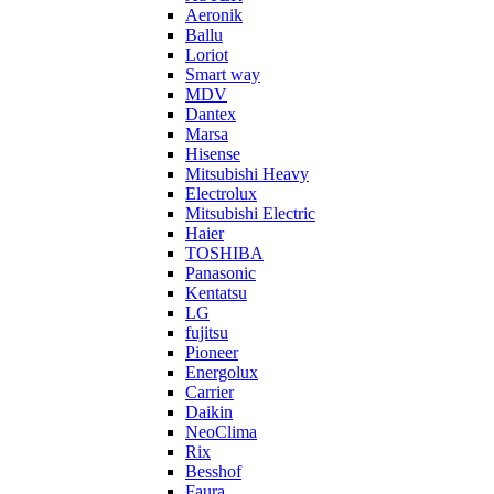
Aeronik
Ballu
Loriot
Smart way
MDV
Dantex
Marsa
Hisense
Mitsubishi Heavy
Electrolux
Mitsubishi Electric
Haier
TOSHIBA
Panasonic
Kentatsu
LG
fujitsu
Pioneer
Energolux
Carrier
Daikin
NeoClima
Rix
Besshof
Faura