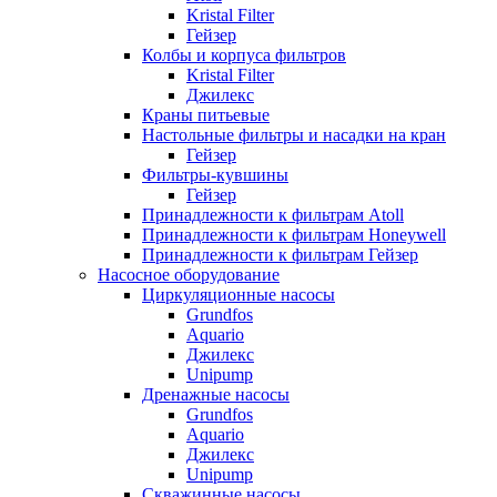
Kristal Filter
Гейзер
Колбы и корпуса фильтров
Kristal Filter
Джилекс
Краны питьевые
Настольные фильтры и насадки на кран
Гейзер
Фильтры-кувшины
Гейзер
Принадлежности к фильтрам Atoll
Принадлежности к фильтрам Honeywell
Принадлежности к фильтрам Гейзер
Насосное оборудование
Циркуляционные насосы
Grundfos
Aquario
Джилекс
Unipump
Дренажные насосы
Grundfos
Aquario
Джилекс
Unipump
Скважинные насосы