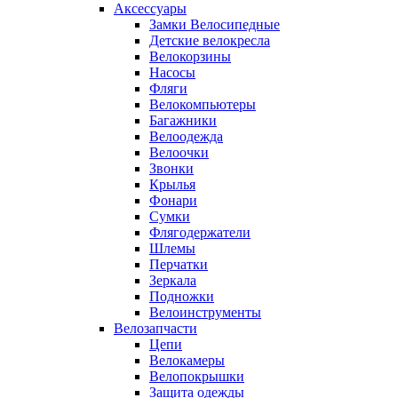
Аксессуары
Замки Велосипедные
Детские велокресла
Велокорзины
Насосы
Фляги
Велокомпьютеры
Багажники
Велоодежда
Велоочки
Звонки
Крылья
Фонари
Сумки
Флягодержатели
Шлемы
Перчатки
Зеркала
Подножки
Велоинструменты
Велозапчасти
Цепи
Велокамеры
Велопокрышки
Защита одежды