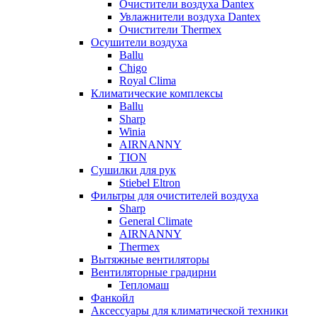
Очистители воздуха Dantex
Увлажнители воздуха Dantex
Очистители Thermex
Осушители воздуха
Ballu
Chigo
Royal Clima
Климатические комплексы
Ballu
Sharp
Winia
AIRNANNY
TION
Сушилки для рук
Stiebel Eltron
Фильтры для очистителей воздуха
Sharp
General Climate
AIRNANNY
Thermex
Вытяжные вентиляторы
Вентиляторные градирни
Тепломаш
Фанкойл
Аксессуары для климатической техники