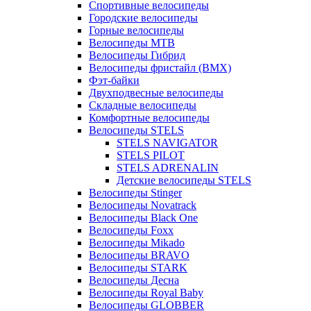
Спортивные велосипеды
Городские велосипеды
Горные велосипеды
Велосипеды MTB
Велосипеды Гибрид
Велосипеды фристайл (BMX)
Фэт-байки
Двухподвесные велосипеды
Складные велосипеды
Комфортные велосипеды
Велосипеды STELS
STELS NAVIGATOR
STELS PILOT
STELS ADRENALIN
Детские велосипеды STELS
Велосипеды Stinger
Велосипеды Novatrack
Велосипеды Black One
Велосипеды Foxx
Велосипеды Mikado
Велосипеды BRAVO
Велосипеды STARK
Велосипеды Десна
Велосипеды Royal Baby
Велосипеды GLOBBER