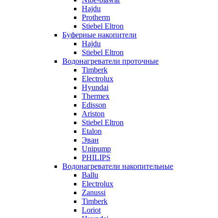
Hajdu
Protherm
Stiebel Eltron
Буферные накопители
Hajdu
Stiebel Eltron
Водонагреватели проточные
Timberk
Electrolux
Hyundai
Thermex
Edisson
Ariston
Stiebel Eltron
Etalon
Эван
Unipump
PHILIPS
Водонагреватели накопительные
Ballu
Electrolux
Zanussi
Timberk
Loriot