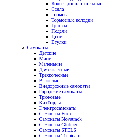
Колеса дополнительные
Седла
Тормоза
Тормозные колодки
Грипсы
Педали
Цепи
Втулки
Самокаты
Детские
Мини
Маленькие
Двухколесные
Трехколесные
Взрослые
Внедорожные самокаты
Городские самокаты
Трюковые
Кикборды
Электросамокаты
Самокаты Foxx
Самокаты Novatrack
Самокаты Globber
Самокаты STELS
Самокаты Techteam