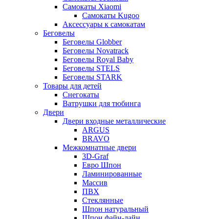
Самокаты Xiaomi
Самокаты Kugoo
Аксессуары к самокатам
Беговелы
Беговелы Globber
Беговелы Novatrack
Беговелы Royal Baby
Беговелы STELS
Беговелы STARK
Товары для детей
Снегокаты
Ватрушки для тюбинга
Двери
Двери входные металлические
ARGUS
BRAVO
Межкомнатные двери
3D-Graf
Евро Шпон
Ламинированные
Массив
ПВХ
Стеклянные
Шпон натуральный
Шпон файн-лайн