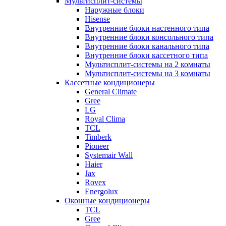
Мультисплит-системы
Наружные блоки
Hisense
Внутренние блоки настенного типа
Внутренние блоки консольного типа
Внутренние блоки канального типа
Внутренние блоки кассетного типа
Мультисплит-системы на 2 комнаты
Мультисплит-системы на 3 комнаты
Кассетные кондиционеры
General Climate
Gree
LG
Royal Clima
TCL
Timberk
Pioneer
Systemair Wall
Haier
Jax
Rovex
Energolux
Оконные кондиционеры
TCL
Gree