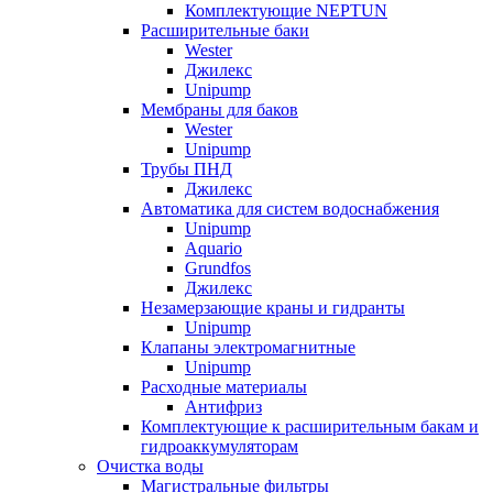
Комплектующие NEPTUN
Расширительные баки
Wester
Джилекс
Unipump
Мембраны для баков
Wester
Unipump
Трубы ПНД
Джилекс
Автоматика для систем водоснабжения
Unipump
Aquario
Grundfos
Джилекс
Незамерзающие краны и гидранты
Unipump
Клапаны электромагнитные
Unipump
Расходные материалы
Антифриз
Комплектующие к расширительным бакам и
гидроаккумуляторам
Очистка воды
Магистральные фильтры