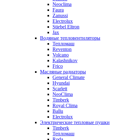
Neoclima
Faura
Zanussi
Electrolux
Stiebel Eltron
Jax
Водяные тепловентиляторы
Тепломаш
Reventon
Volcano
Kalashnikov
Frico
Масляные радиаторы
General Climate
Hyundai
Scarlett
NeoClima
Timberk
Royal Clima
Ballu
Electrolux
Электрические тепловые пушки
Timberk
Тепломаш
Roda