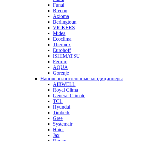
Funai
Breeon
Axioma
Berlingtoun
VICKERS
Midea
Ecoclima
Thermex
Eurohoff
ISHIMATSU
Ferrum
AQUA
Gorenje
Напольно-потолочные кондиционеры
AIRWELL
Royal Clima
General Climate
TCL
Hyundai
Timberk
Gree
Systemair
Haier
Jax
Rovex