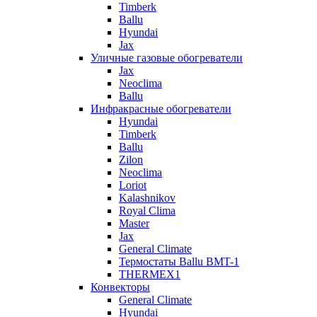
Timberk
Ballu
Hyundai
Jax
Уличные газовые обогреватели
Jax
Neoclima
Ballu
Инфракрасные обогреватели
Hyundai
Timberk
Ballu
Zilon
Neoclima
Loriot
Kalashnikov
Royal Clima
Master
Jax
General Climate
Термостаты Ballu BMT-1
THERMEX1
Конвекторы
General Climate
Hyundai