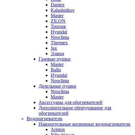
Dantex
Kalashnikov
Master
ZILON
Тропик
Hyundai
Neoclima
Thermex
Jax
Элвин
Газовые пушки
Master
Ballu
Hyundai
Neoclima
Дизельные пушки
Neoclima
Master
Аксессуары для обогревателей
Дополнительное оборудование для
обогревателей
Водонагреватели
Накопительные косвенные водонагреватели
Ariston
Nibe-biawar