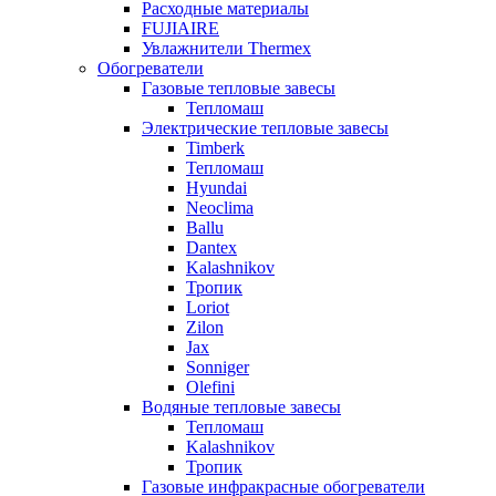
Расходные материалы
FUJIAIRE
Увлажнители Thermex
Обогреватели
Газовые тепловые завесы
Тепломаш
Электрические тепловые завесы
Timberk
Тепломаш
Hyundai
Neoclima
Ballu
Dantex
Kalashnikov
Тропик
Loriot
Zilon
Jax
Sonniger
Olefini
Водяные тепловые завесы
Тепломаш
Kalashnikov
Тропик
Газовые инфракрасные обогреватели