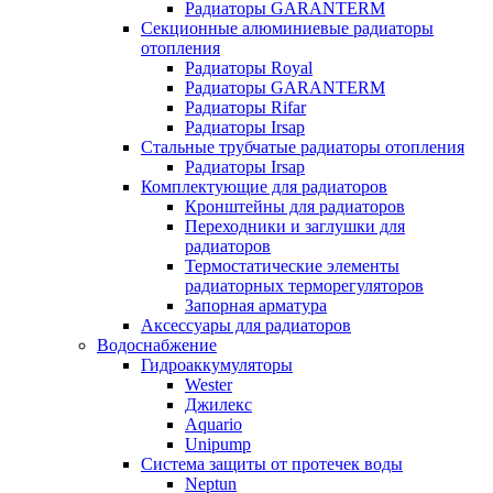
Радиаторы GARANTERM
Секционные алюминиевые радиаторы
отопления
Радиаторы Royal
Радиаторы GARANTERM
Радиаторы Rifar
Радиаторы Irsap
Стальные трубчатые радиаторы отопления
Радиаторы Irsap
Комплектующие для радиаторов
Кронштейны для радиаторов
Переходники и заглушки для
радиаторов
Термостатические элементы
радиаторных терморегуляторов
Запорная арматура
Аксессуары для радиаторов
Водоснабжение
Гидроаккумуляторы
Wester
Джилекс
Aquario
Unipump
Система защиты от протечек воды
Neptun