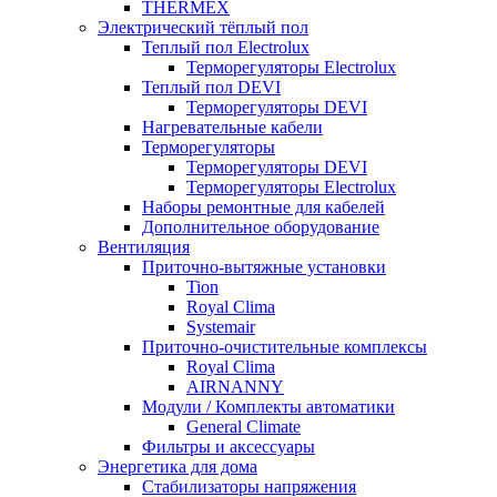
THERMEX
Электрический тёплый пол
Теплый пол Electrolux
Терморегуляторы Electrolux
Теплый пол DEVI
Терморегуляторы DEVI
Нагревательные кабели
Терморегуляторы
Терморегуляторы DEVI
Терморегуляторы Electrolux
Наборы ремонтные для кабелей
Дополнительное оборудование
Вентиляция
Приточно-вытяжные установки
Tion
Royal Clima
Systemair
Приточно-очистительные комплексы
Royal Clima
AIRNANNY
Модули / Комплекты автоматики
General Climate
Фильтры и аксессуары
Энергетика для дома
Стабилизаторы напряжения