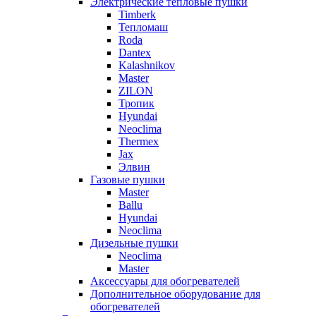
Электрические тепловые пушки
Timberk
Тепломаш
Roda
Dantex
Kalashnikov
Master
ZILON
Тропик
Hyundai
Neoclima
Thermex
Jax
Элвин
Газовые пушки
Master
Ballu
Hyundai
Neoclima
Дизельные пушки
Neoclima
Master
Аксессуары для обогревателей
Дополнительное оборудование для
обогревателей