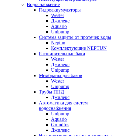
Водоснабжение
Гидроаккумуляторы
Wester
Джилекс
Aquario
Unipump
Система защиты от протечек воды
Neptun
Комплектующие NEPTUN
Расширительные баки
Wester
Джилекс
Unipump
Мембраны для баков
Wester
Unipump
Трубы ПНД
Джилекс
Автоматика для систем
водоснабжения
Unipump
Aquario
Grundfos
Джилекс
Незамерзающие краны и гидранты