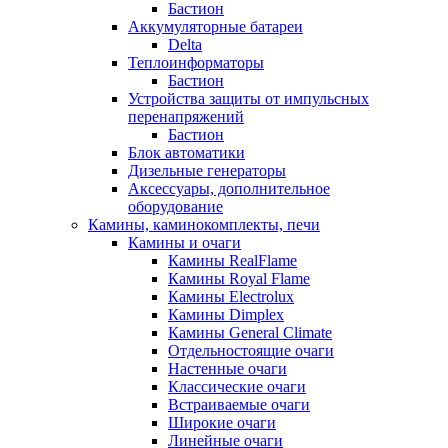
Бастион
Аккумуляторные батареи
Delta
Теплоинформаторы
Бастион
Устройства защиты от импульсных
перенапряжений
Бастион
Блок автоматики
Дизельные генераторы
Аксессуары, дополнительное
оборудование
Камины, каминокомплекты, печи
Камины и очаги
Камины RealFlame
Камины Royal Flame
Камины Electrolux
Камины Dimplex
Камины General Climate
Отдельностоящие очаги
Настенные очаги
Классические очаги
Встраиваемые очаги
Широкие очаги
Линейные очаги