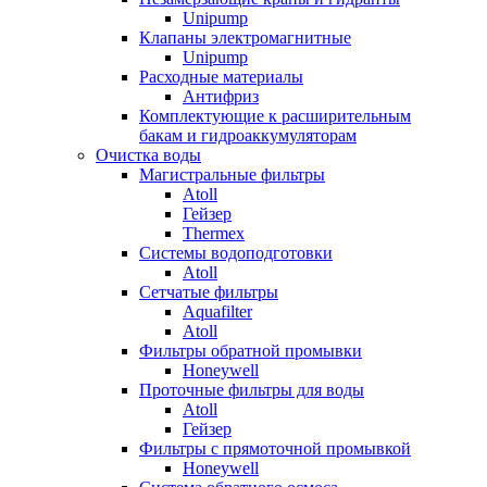
Unipump
Клапаны электромагнитные
Unipump
Расходные материалы
Антифриз
Комплектующие к расширительным
бакам и гидроаккумуляторам
Очистка воды
Магистральные фильтры
Atoll
Гейзер
Thermex
Системы водоподготовки
Atoll
Сетчатые фильтры
Aquafilter
Atoll
Фильтры обратной промывки
Honeywell
Проточные фильтры для воды
Atoll
Гейзер
Фильтры с прямоточной промывкой
Honeywell