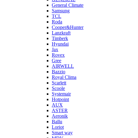
General Climate
Samsung
TCL
Roda
Cooper&Hunter
Lanzkraft
Timberk
Hyundai
Jax
Rovex
Gree
AIRWELL
Bazzio
Royal Clima
Scarlett
Scoole
Systemair
Hotpoint
AUX
ASTER
Aeronik
Ballu
Loriot
Smart way