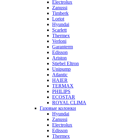
Electrolux
Zanussi
Timberk
Loriot
Hyundai
Scarlett
Thermex
Verloni
Garanterm
Edisson
Ariston
Stiebel Eltron
Unipump
Atlantic
HAIER
TERMAX
PHILIPS
ECOSTAR
ROYAL CLIMA
Газовые колонки
Hyundai
Zanussi
Electrolux
Edisson
Thermex