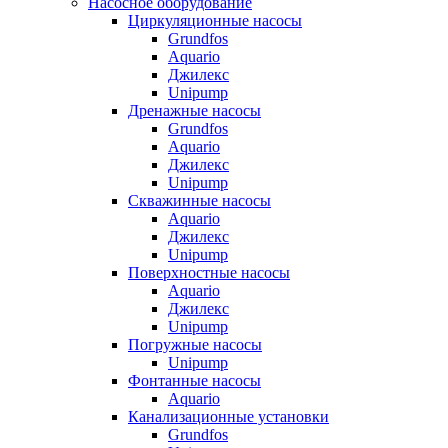
Насосное оборудование
Циркуляционные насосы
Grundfos
Aquario
Джилекс
Unipump
Дренажные насосы
Grundfos
Aquario
Джилекс
Unipump
Скважинные насосы
Aquario
Джилекс
Unipump
Поверхностные насосы
Aquario
Джилекс
Unipump
Погружные насосы
Unipump
Фонтанные насосы
Aquario
Канализационные установки
Grundfos