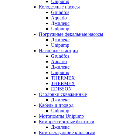
Unipump
Колодезные насосы
Grundfos
Aquario
Джилекс
Unipump
Погружные фекальные насосы
Джилекс
Unipump
Насосные станции
Grundfos
Aquario
Джилекс
Unipump
THERMEX
THERMEX
EDISSON
Оголовки скважинные
Джилекс
Кабель и провод
Unipump
Мотопомпы Unipump
Компрессионные фитинги
Джилекс
Комплектующие к насосам