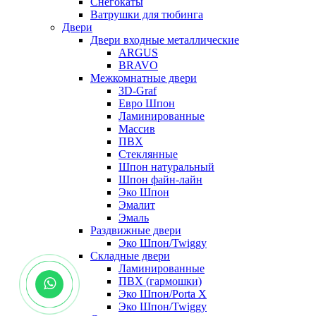
Снегокаты
Ватрушки для тюбинга
Двери
Двери входные металлические
ARGUS
BRAVO
Межкомнатные двери
3D-Graf
Евро Шпон
Ламинированные
Массив
ПВХ
Стеклянные
Шпон натуральный
Шпон файн-лайн
Эко Шпон
Эмалит
Эмаль
Раздвижные двери
Эко Шпон/Twiggy
Складные двери
Ламинированные
ПВХ (гармошки)
Эко Шпон/Porta X
Эко Шпон/Twiggy