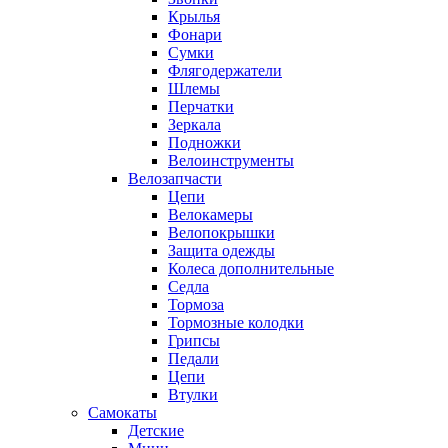
Крылья
Фонари
Сумки
Флягодержатели
Шлемы
Перчатки
Зеркала
Подножки
Велоинструменты
Велозапчасти
Цепи
Велокамеры
Велопокрышки
Защита одежды
Колеса дополнительные
Седла
Тормоза
Тормозные колодки
Грипсы
Педали
Цепи
Втулки
Самокаты
Детские