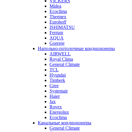
VICKERS
Midea
Ecoclima
Thermex
Eurohoff
ISHIMATSU
Ferrum
AQUA
Gorenje
Напольно-потолочные кондиционеры
AIRWELL
Royal Clima
General Climate
TCL
Hyundai
Timberk
Gree
Systemair
Haier
Jax
Rovex
Energolux
Ecoclima
Канальные кондиционеры
General Climate