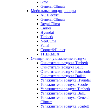
Gree
General Climate
Мобильные кондиционеры
AC Electric
General Climate
Royal Clima
Carrier
Hyundai
Timberk
NeoClima
Funai
Cooper&Hunter
THERMEX
Очищение и увлажнение воздуха
Очистители воздуха Timberk
Очистители воздуха Ballu
Очистители воздуха Panasonic
Очистители воздуха Daikin
Увлажнители воздуха Hyundai
Увлажнители воздуха Scoole
Увлажнители воздуха Timberk
Увлажнители воздуха Ballu
Увлажнители воздуха General
Climate
Увлажнители воздуха Scarlett