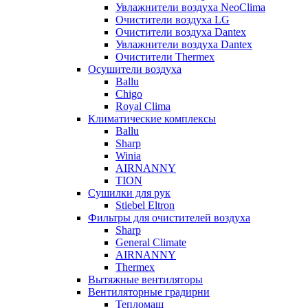
Увлажнители воздуха NeoClima
Очистители воздуха LG
Очистители воздуха Dantex
Увлажнители воздуха Dantex
Очистители Thermex
Осушители воздуха
Ballu
Chigo
Royal Clima
Климатические комплексы
Ballu
Sharp
Winia
AIRNANNY
TION
Сушилки для рук
Stiebel Eltron
Фильтры для очистителей воздуха
Sharp
General Climate
AIRNANNY
Thermex
Вытяжные вентиляторы
Вентиляторные градирни
Тепломаш