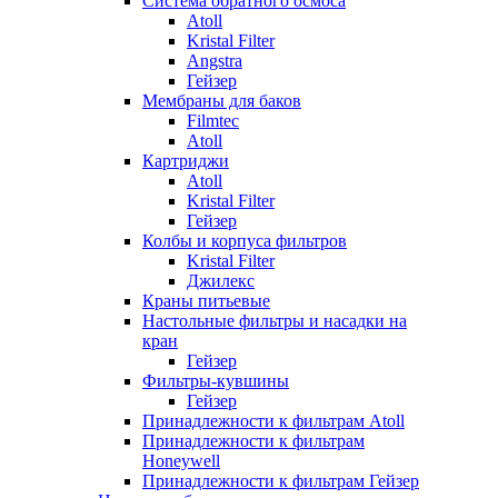
Система обратного осмоса
Atoll
Kristal Filter
Angstra
Гейзер
Мембраны для баков
Filmtec
Atoll
Картриджи
Atoll
Kristal Filter
Гейзер
Колбы и корпуса фильтров
Kristal Filter
Джилекс
Краны питьевые
Настольные фильтры и насадки на
кран
Гейзер
Фильтры-кувшины
Гейзер
Принадлежности к фильтрам Atoll
Принадлежности к фильтрам
Honeywell
Принадлежности к фильтрам Гейзер