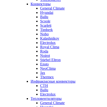
Конвекторы
General Climate
Hyundai
Ballu
Scoole
Scarlett
Timberk
Nobo
Kalashnikov
Electrolux
Royal Clima
Roda
Noirot
Stiebel Eltron
Ensto
NeoClima
Jax
Thermex
Инфракрасные конвекторы
CTH
Ballu
Electrolux
Тепловентиляторы
General Climate