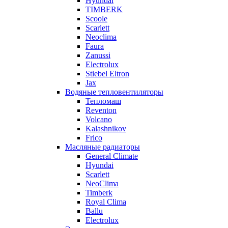
Hyundai
TIMBERK
Scoole
Scarlett
Neoclima
Faura
Zanussi
Electrolux
Stiebel Eltron
Jax
Водяные тепловентиляторы
Тепломаш
Reventon
Volcano
Kalashnikov
Frico
Масляные радиаторы
General Climate
Hyundai
Scarlett
NeoClima
Timberk
Royal Clima
Ballu
Electrolux