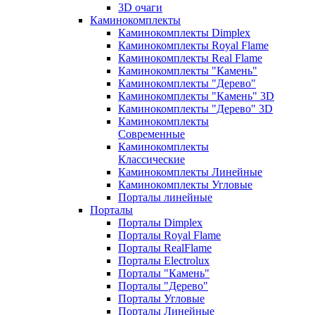
3D очаги
Каминокомплекты
Каминокомплекты Dimplex
Каминокомплекты Royal Flame
Каминокомплекты Real Flame
Каминокомплекты "Камень"
Каминокомплекты "Дерево"
Каминокомплекты "Камень" 3D
Каминокомплекты "Дерево" 3D
Каминокомплекты
Современные
Каминокомплекты
Классические
Каминокомплекты Линейные
Каминокомплекты Угловые
Порталы линейные
Порталы
Порталы Dimplex
Порталы Royal Flame
Порталы RealFlame
Порталы Electrolux
Порталы "Камень"
Порталы "Дерево"
Порталы Угловые
Порталы Линейные