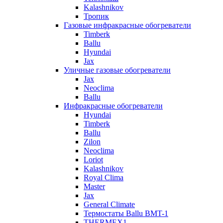
Kalashnikov
Тропик
Газовые инфракрасные обогреватели
Timberk
Ballu
Hyundai
Jax
Уличные газовые обогреватели
Jax
Neoclima
Ballu
Инфракрасные обогреватели
Hyundai
Timberk
Ballu
Zilon
Neoclima
Loriot
Kalashnikov
Royal Clima
Master
Jax
General Climate
Термостаты Ballu BMT-1
THERMEX1