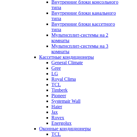
Внутренние блоки консольного
типа
Внутренние блоки канального
типа
Внутренние блоки кассетного
типа
Мультисплит-системы на 2
комнаты
Мультисплит-системы на 3
комнаты
Кассетные кондиционеры
General Climate
Gree
LG
Royal Clima
TCL
Timberk
Pioneer
Systemair Wall
Haier
Jax
Rovex
Energolux
Оконные кондиционеры
TCL