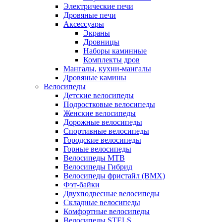
Электрические печи
Дровяные печи
Аксессуары
Экраны
Дровницы
Наборы каминные
Комплекты дров
Мангалы, кухни-мангалы
Дровяные камины
Велосипеды
Детские велосипеды
Подростковые велосипеды
Женские велосипеды
Дорожные велосипеды
Спортивные велосипеды
Городские велосипеды
Горные велосипеды
Велосипеды MTB
Велосипеды Гибрид
Велосипеды фристайл (BMX)
Фэт-байки
Двухподвесные велосипеды
Складные велосипеды
Комфортные велосипеды
Велосипеды STELS