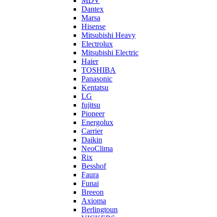
MDV
Dantex
Marsa
Hisense
Mitsubishi Heavy
Electrolux
Mitsubishi Electric
Haier
TOSHIBA
Panasonic
Kentatsu
LG
fujitsu
Pioneer
Energolux
Carrier
Daikin
NeoClima
Rix
Besshof
Faura
Funai
Breeon
Axioma
Berlingtoun