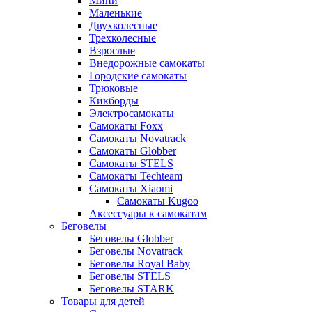
Мини
Маленькие
Двухколесные
Трехколесные
Взрослые
Внедорожные самокаты
Городские самокаты
Трюковые
Кикборды
Электросамокаты
Самокаты Foxx
Самокаты Novatrack
Самокаты Globber
Самокаты STELS
Самокаты Techteam
Самокаты Xiaomi
Самокаты Kugoo
Аксессуары к самокатам
Беговелы
Беговелы Globber
Беговелы Novatrack
Беговелы Royal Baby
Беговелы STELS
Беговелы STARK
Товары для детей