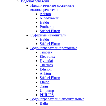
Водонагреватели
Накопительные косвенные
водонагреватели
Ariston
Nibe-biawar
Hajdu
Protherm
Stiebel Eltron
Буферные накопители
Hajdu
Stiebel Eltron
Водонагреватели проточные
Timberk
Electrolux
Hyundai
Thermex
Edisson
Ariston
Stiebel Eltron
Etalon
Эван
Unipump
PHILIPS
Водонагреватели накопительные
Ballu