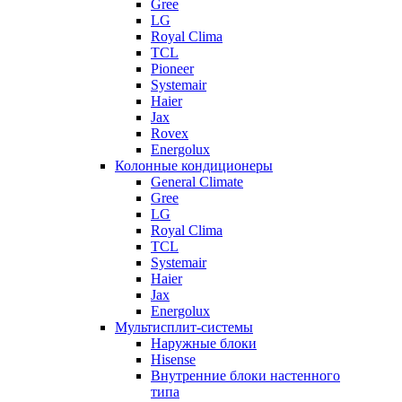
Gree
LG
Royal Clima
TCL
Pioneer
Systemair
Haier
Jax
Rovex
Energolux
Колонные кондиционеры
General Climate
Gree
LG
Royal Clima
TCL
Systemair
Haier
Jax
Energolux
Мультисплит-системы
Наружные блоки
Hisense
Внутренние блоки настенного
типа