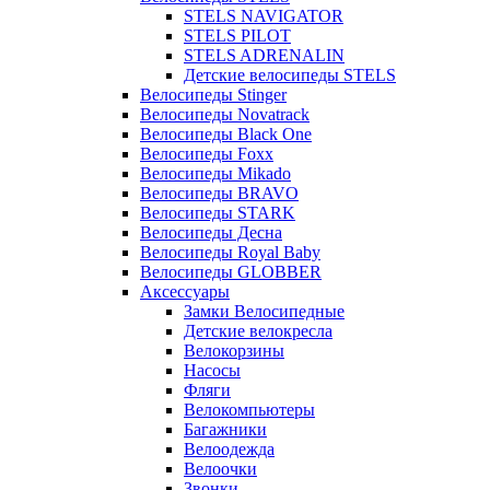
STELS NAVIGATOR
STELS PILOT
STELS ADRENALIN
Детские велосипеды STELS
Велосипеды Stinger
Велосипеды Novatrack
Велосипеды Black One
Велосипеды Foxx
Велосипеды Mikado
Велосипеды BRAVO
Велосипеды STARK
Велосипеды Десна
Велосипеды Royal Baby
Велосипеды GLOBBER
Аксессуары
Замки Велосипедные
Детские велокресла
Велокорзины
Насосы
Фляги
Велокомпьютеры
Багажники
Велоодежда
Велоочки
Звонки