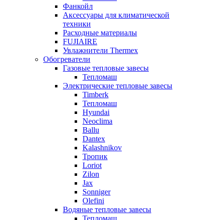
Фанкойл
Аксессуары для климатической
техники
Расходные материалы
FUJIAIRE
Увлажнители Thermex
Обогреватели
Газовые тепловые завесы
Тепломаш
Электрические тепловые завесы
Timberk
Тепломаш
Hyundai
Neoclima
Ballu
Dantex
Kalashnikov
Тропик
Loriot
Zilon
Jax
Sonniger
Olefini
Водяные тепловые завесы
Тепломаш