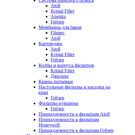
Система обратного осмоса
Atoll
Kristal Filter
Angstra
Гейзер
Мембраны для баков
Filmtec
Atoll
Картриджи
Atoll
Kristal Filter
Гейзер
Колбы и корпуса фильтров
Kristal Filter
Джилекс
Краны питьевые
Настольные фильтры и насадки на
кран
Гейзер
Фильтры-кувшины
Гейзер
Принадлежности к фильтрам Atoll
Принадлежности к фильтрам
Honeywell
Принадлежности к фильтрам Гейзер