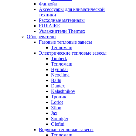
Фанкойл
Аксессуары для климатической
техники
Расходные материалы
FUJIAIRE
Увлажнители Thermex
Обогреватели
Газовые тепловые завесы
Тепломаш
Электрические тепловые завесы
Timberk
Тепломаш
Hyundai
Neoclima
Ballu
Dantex
Kalashnikov
Тропик
Loriot
Zilon
Jax
Sonniger
Olefini
Водяные тепловые завесы
Тепломаш