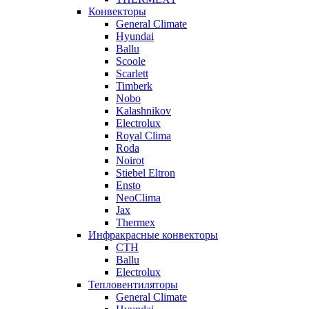
Конвекторы
General Climate
Hyundai
Ballu
Scoole
Scarlett
Timberk
Nobo
Kalashnikov
Electrolux
Royal Clima
Roda
Noirot
Stiebel Eltron
Ensto
NeoClima
Jax
Thermex
Инфракрасные конвекторы
CTH
Ballu
Electrolux
Тепловентиляторы
General Climate