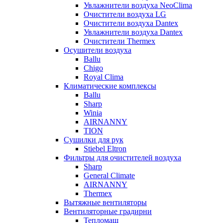
Увлажнители воздуха NeoClima
Очистители воздуха LG
Очистители воздуха Dantex
Увлажнители воздуха Dantex
Очистители Thermex
Осушители воздуха
Ballu
Chigo
Royal Clima
Климатические комплексы
Ballu
Sharp
Winia
AIRNANNY
TION
Сушилки для рук
Stiebel Eltron
Фильтры для очистителей воздуха
Sharp
General Climate
AIRNANNY
Thermex
Вытяжные вентиляторы
Вентиляторные градирни
Тепломаш