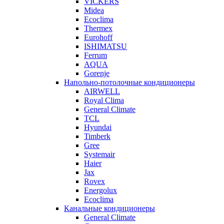
VICKERS
Midea
Ecoclima
Thermex
Eurohoff
ISHIMATSU
Ferrum
AQUA
Gorenje
Напольно-потолочные кондиционеры
AIRWELL
Royal Clima
General Climate
TCL
Hyundai
Timberk
Gree
Systemair
Haier
Jax
Rovex
Energolux
Ecoclima
Канальные кондиционеры
General Climate