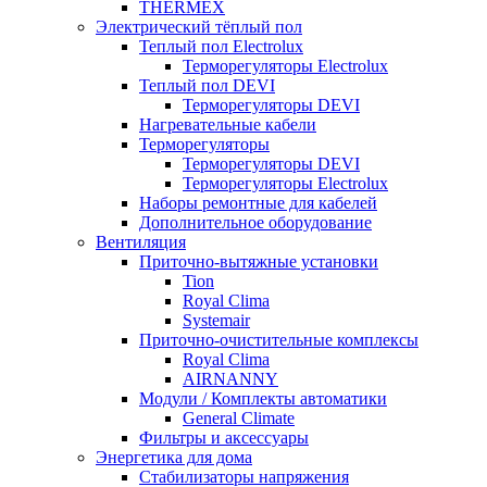
THERMEX
Электрический тёплый пол
Теплый пол Electrolux
Терморегуляторы Electrolux
Теплый пол DEVI
Терморегуляторы DEVI
Нагревательные кабели
Терморегуляторы
Терморегуляторы DEVI
Терморегуляторы Electrolux
Наборы ремонтные для кабелей
Дополнительное оборудование
Вентиляция
Приточно-вытяжные установки
Tion
Royal Clima
Systemair
Приточно-очистительные комплексы
Royal Clima
AIRNANNY
Модули / Комплекты автоматики
General Climate
Фильтры и аксессуары
Энергетика для дома
Стабилизаторы напряжения