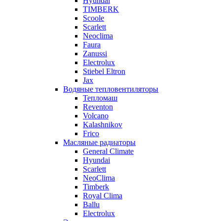
Hyundai
TIMBERK
Scoole
Scarlett
Neoclima
Faura
Zanussi
Electrolux
Stiebel Eltron
Jax
Водяные тепловентиляторы
Тепломаш
Reventon
Volcano
Kalashnikov
Frico
Масляные радиаторы
General Climate
Hyundai
Scarlett
NeoClima
Timberk
Royal Clima
Ballu
Electrolux