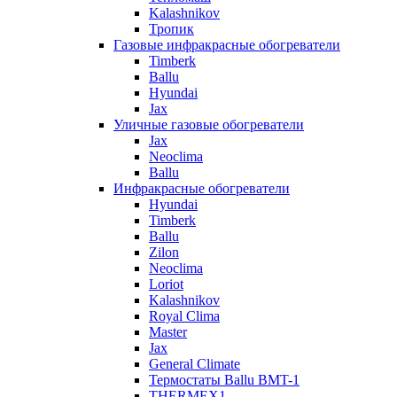
Kalashnikov
Тропик
Газовые инфракрасные обогреватели
Timberk
Ballu
Hyundai
Jax
Уличные газовые обогреватели
Jax
Neoclima
Ballu
Инфракрасные обогреватели
Hyundai
Timberk
Ballu
Zilon
Neoclima
Loriot
Kalashnikov
Royal Clima
Master
Jax
General Climate
Термостаты Ballu BMT-1
THERMEX1