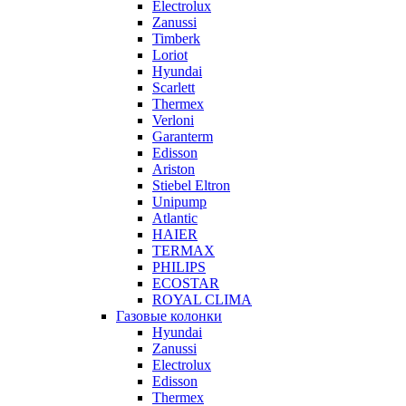
Electrolux
Zanussi
Timberk
Loriot
Hyundai
Scarlett
Thermex
Verloni
Garanterm
Edisson
Ariston
Stiebel Eltron
Unipump
Atlantic
HAIER
TERMAX
PHILIPS
ECOSTAR
ROYAL CLIMA
Газовые колонки
Hyundai
Zanussi
Electrolux
Edisson
Thermex