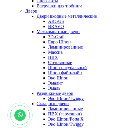
Снегокаты
Ватрушки для тюбинга
Двери
Двери входные металлические
ARGUS
BRAVO
Межкомнатные двери
3D-Graf
Евро Шпон
Ламинированные
Массив
ПВХ
Стеклянные
Шпон натуральный
Шпон файн-лайн
Эко Шпон
Эмалит
Эмаль
Раздвижные двери
Эко Шпон/Twiggy
Складные двери
Ламинированные
ПВХ (гармошки)
Эко Шпон/Porta X
Эко Шпон/Twiggy