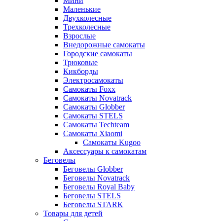
Мини
Маленькие
Двухколесные
Трехколесные
Взрослые
Внедорожные самокаты
Городские самокаты
Трюковые
Кикборды
Электросамокаты
Самокаты Foxx
Самокаты Novatrack
Самокаты Globber
Самокаты STELS
Самокаты Techteam
Самокаты Xiaomi
Самокаты Kugoo
Аксессуары к самокатам
Беговелы
Беговелы Globber
Беговелы Novatrack
Беговелы Royal Baby
Беговелы STELS
Беговелы STARK
Товары для детей