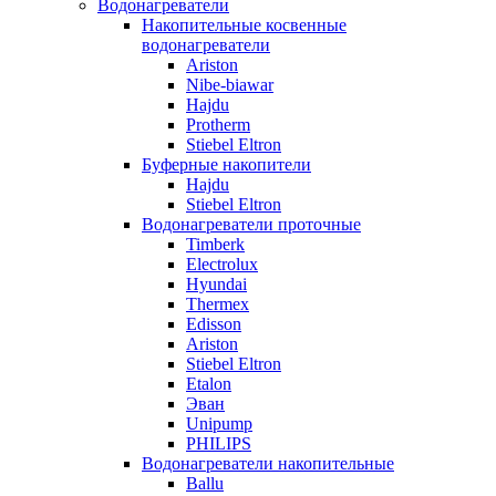
Водонагреватели
Накопительные косвенные
водонагреватели
Ariston
Nibe-biawar
Hajdu
Protherm
Stiebel Eltron
Буферные накопители
Hajdu
Stiebel Eltron
Водонагреватели проточные
Timberk
Electrolux
Hyundai
Thermex
Edisson
Ariston
Stiebel Eltron
Etalon
Эван
Unipump
PHILIPS
Водонагреватели накопительные
Ballu