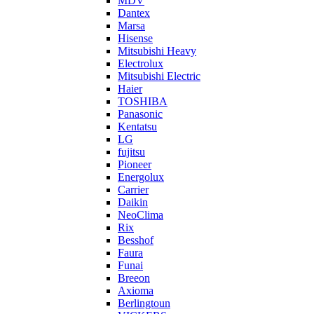
MDV
Dantex
Marsa
Hisense
Mitsubishi Heavy
Electrolux
Mitsubishi Electric
Haier
TOSHIBA
Panasonic
Kentatsu
LG
fujitsu
Pioneer
Energolux
Carrier
Daikin
NeoClima
Rix
Besshof
Faura
Funai
Breeon
Axioma
Berlingtoun