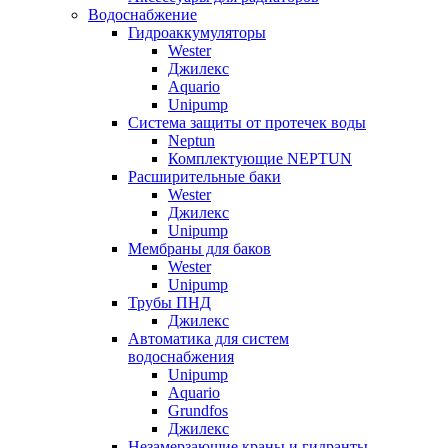
Водоснабжение
Гидроаккумуляторы
Wester
Джилекс
Aquario
Unipump
Система защиты от протечек воды
Neptun
Комплектующие NEPTUN
Расширительные баки
Wester
Джилекс
Unipump
Мембраны для баков
Wester
Unipump
Трубы ПНД
Джилекс
Автоматика для систем
водоснабжения
Unipump
Aquario
Grundfos
Джилекс
Незамерзающие краны и гидранты