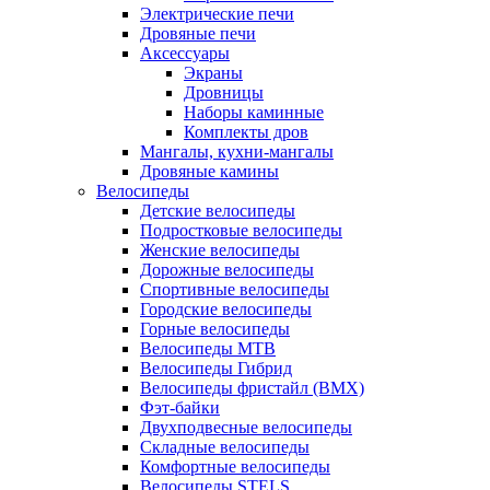
Электрические печи
Дровяные печи
Аксессуары
Экраны
Дровницы
Наборы каминные
Комплекты дров
Мангалы, кухни-мангалы
Дровяные камины
Велосипеды
Детские велосипеды
Подростковые велосипеды
Женские велосипеды
Дорожные велосипеды
Спортивные велосипеды
Городские велосипеды
Горные велосипеды
Велосипеды MTB
Велосипеды Гибрид
Велосипеды фристайл (BMX)
Фэт-байки
Двухподвесные велосипеды
Складные велосипеды
Комфортные велосипеды
Велосипеды STELS