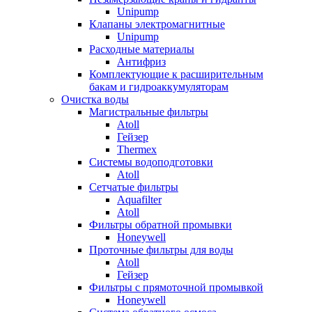
Unipump
Клапаны электромагнитные
Unipump
Расходные материалы
Антифриз
Комплектующие к расширительным
бакам и гидроаккумуляторам
Очистка воды
Магистральные фильтры
Atoll
Гейзер
Thermex
Системы водоподготовки
Atoll
Сетчатые фильтры
Aquafilter
Atoll
Фильтры обратной промывки
Honeywell
Проточные фильтры для воды
Atoll
Гейзер
Фильтры с прямоточной промывкой
Honeywell