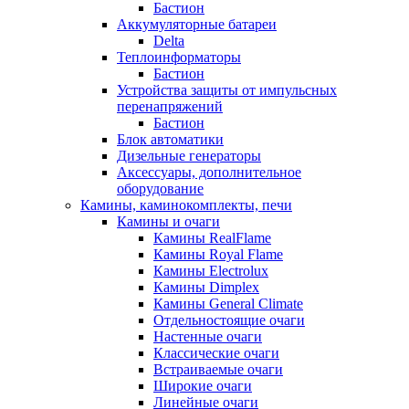
Бастион
Аккумуляторные батареи
Delta
Теплоинформаторы
Бастион
Устройства защиты от импульсных
перенапряжений
Бастион
Блок автоматики
Дизельные генераторы
Аксессуары, дополнительное
оборудование
Камины, каминокомплекты, печи
Камины и очаги
Камины RealFlame
Камины Royal Flame
Камины Electrolux
Камины Dimplex
Камины General Climate
Отдельностоящие очаги
Настенные очаги
Классические очаги
Встраиваемые очаги
Широкие очаги
Линейные очаги