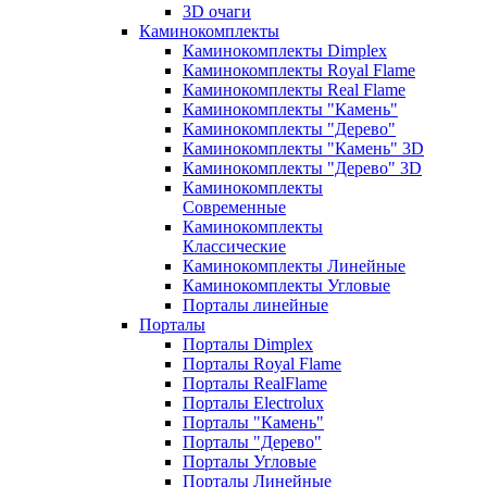
3D очаги
Каминокомплекты
Каминокомплекты Dimplex
Каминокомплекты Royal Flame
Каминокомплекты Real Flame
Каминокомплекты "Камень"
Каминокомплекты "Дерево"
Каминокомплекты "Камень" 3D
Каминокомплекты "Дерево" 3D
Каминокомплекты
Современные
Каминокомплекты
Классические
Каминокомплекты Линейные
Каминокомплекты Угловые
Порталы линейные
Порталы
Порталы Dimplex
Порталы Royal Flame
Порталы RealFlame
Порталы Electrolux
Порталы "Камень"
Порталы "Дерево"
Порталы Угловые
Порталы Линейные