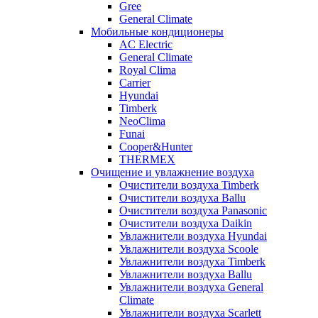
Gree
General Climate
Мобильные кондиционеры
AC Electric
General Climate
Royal Clima
Carrier
Hyundai
Timberk
NeoClima
Funai
Cooper&Hunter
THERMEX
Очищение и увлажнение воздуха
Очистители воздуха Timberk
Очистители воздуха Ballu
Очистители воздуха Panasonic
Очистители воздуха Daikin
Увлажнители воздуха Hyundai
Увлажнители воздуха Scoole
Увлажнители воздуха Timberk
Увлажнители воздуха Ballu
Увлажнители воздуха General
Climate
Увлажнители воздуха Scarlett