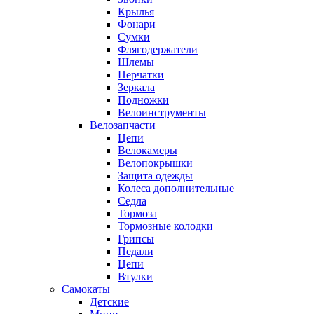
Крылья
Фонари
Сумки
Флягодержатели
Шлемы
Перчатки
Зеркала
Подножки
Велоинструменты
Велозапчасти
Цепи
Велокамеры
Велопокрышки
Защита одежды
Колеса дополнительные
Седла
Тормоза
Тормозные колодки
Грипсы
Педали
Цепи
Втулки
Самокаты
Детские