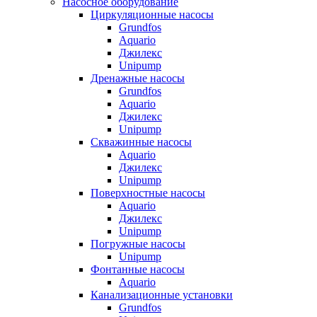
Насосное оборудование
Циркуляционные насосы
Grundfos
Aquario
Джилекс
Unipump
Дренажные насосы
Grundfos
Aquario
Джилекс
Unipump
Скважинные насосы
Aquario
Джилекс
Unipump
Поверхностные насосы
Aquario
Джилекс
Unipump
Погружные насосы
Unipump
Фонтанные насосы
Aquario
Канализационные установки
Grundfos