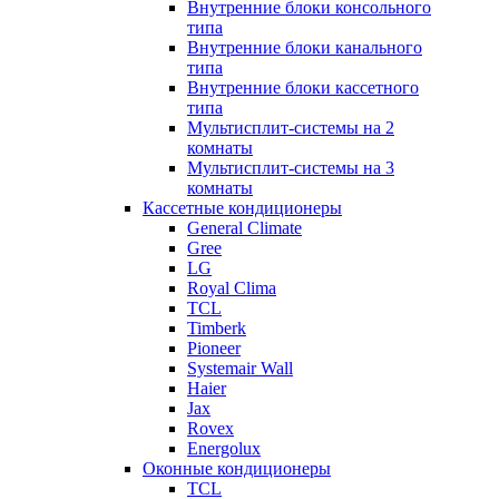
Внутренние блоки консольного
типа
Внутренние блоки канального
типа
Внутренние блоки кассетного
типа
Мультисплит-системы на 2
комнаты
Мультисплит-системы на 3
комнаты
Кассетные кондиционеры
General Climate
Gree
LG
Royal Clima
TCL
Timberk
Pioneer
Systemair Wall
Haier
Jax
Rovex
Energolux
Оконные кондиционеры
TCL