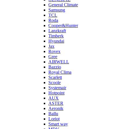
General Climate
Samsung
TCL
Roda
Cooper&Hunter
Lanzkraft
Timberk
Hyundai
Jax
Rovex
Gree
AIRWELL
Bazzio
Royal Clima
Scarlett
Scoole
Systemair
Hotpoint
AUX
ASTER
Aeronik
Ballu
Loriot
Smart way