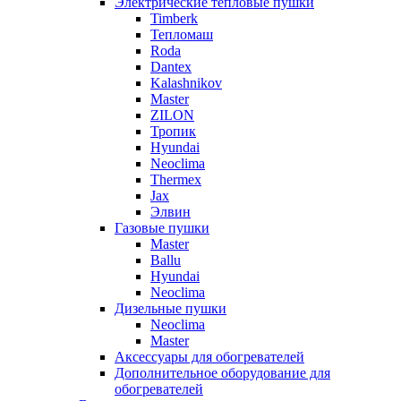
Электрические тепловые пушки
Timberk
Тепломаш
Roda
Dantex
Kalashnikov
Master
ZILON
Тропик
Hyundai
Neoclima
Thermex
Jax
Элвин
Газовые пушки
Master
Ballu
Hyundai
Neoclima
Дизельные пушки
Neoclima
Master
Аксессуары для обогревателей
Дополнительное оборудование для
обогревателей