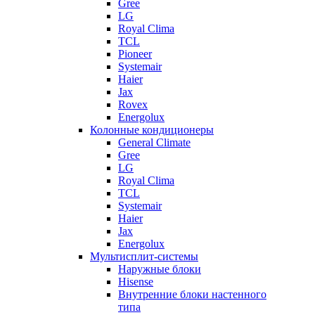
Gree
LG
Royal Clima
TCL
Pioneer
Systemair
Haier
Jax
Rovex
Energolux
Колонные кондиционеры
General Climate
Gree
LG
Royal Clima
TCL
Systemair
Haier
Jax
Energolux
Мультисплит-системы
Наружные блоки
Hisense
Внутренние блоки настенного
типа