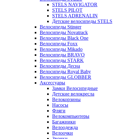
STELS NAVIGATOR
STELS PILOT
STELS ADRENALIN
Детские велосипеды STELS
Велосипеды Stinger
Велосипеды Novatrack
Велосипеды Black One
Велосипеды Foxx
Велосипеды Mikado
Велосипеды BRAVO
Велосипеды STARK
Велосипеды Десна
Велосипеды Royal Baby
Велосипеды GLOBBER
Аксессуары
Замки Велосипедные
Детские велокресла
Велокорзины
Насосы
Фляги
Велокомпьютеры
Багажники
Велоодежда
Велоочки
Звонки