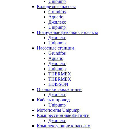
Unipump
Колодезные насосы
Grundfos
Aquario
Джилекс
Unipump
Погружные фекальные насосы
Джилекс
Unipump
Насосные станции
Grundfos
Aquario
Джилекс
Unipump
THERMEX
THERMEX
EDISSON
Оголовки скважинные
Джилекс
Кабель и провод
Unipump
Мотопомпы Unipump
Компрессионные фитинги
Джилекс
Комплектующие к насосам