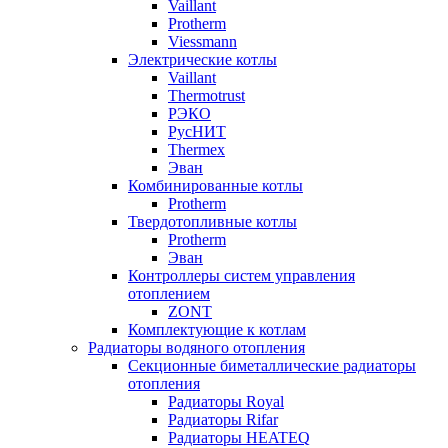
Vaillant
Protherm
Viessmann
Электрические котлы
Vaillant
Thermotrust
РЭКО
РусНИТ
Thermex
Эван
Комбинированные котлы
Protherm
Твердотопливные котлы
Protherm
Эван
Контроллеры систем управления
отоплением
ZONT
Комплектующие к котлам
Радиаторы водяного отопления
Секционные биметаллические радиаторы
отопления
Радиаторы Royal
Радиаторы Rifar
Радиаторы HEATEQ