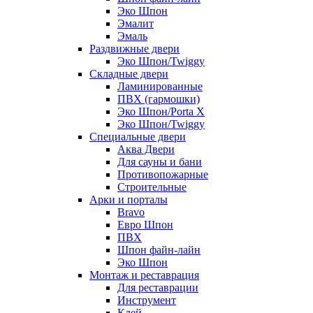
Эко Шпон
Эмалит
Эмаль
Раздвижные двери
Эко Шпон/Twiggy
Складные двери
Ламинированные
ПВХ (гармошки)
Эко Шпон/Porta X
Эко Шпон/Twiggy
Специальные двери
Аква Двери
Для сауны и бани
Противопожарные
Строительные
Арки и порталы
Bravo
Евро Шпон
ПВХ
Шпон файн-лайн
Эко Шпон
Монтаж и реставрация
Для реставрации
Инструмент
Клей