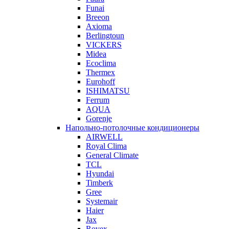
Funai
Breeon
Axioma
Berlingtoun
VICKERS
Midea
Ecoclima
Thermex
Eurohoff
ISHIMATSU
Ferrum
AQUA
Gorenje
Напольно-потолочные кондиционеры
AIRWELL
Royal Clima
General Climate
TCL
Hyundai
Timberk
Gree
Systemair
Haier
Jax
Rovex