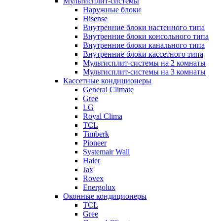
Мультисплит-системы
Наружные блоки
Hisense
Внутренние блоки настенного типа
Внутренние блоки консольного типа
Внутренние блоки канального типа
Внутренние блоки кассетного типа
Мультисплит-системы на 2 комнаты
Мультисплит-системы на 3 комнаты
Кассетные кондиционеры
General Climate
Gree
LG
Royal Clima
TCL
Timberk
Pioneer
Systemair Wall
Haier
Jax
Rovex
Energolux
Оконные кондиционеры
TCL
Gree