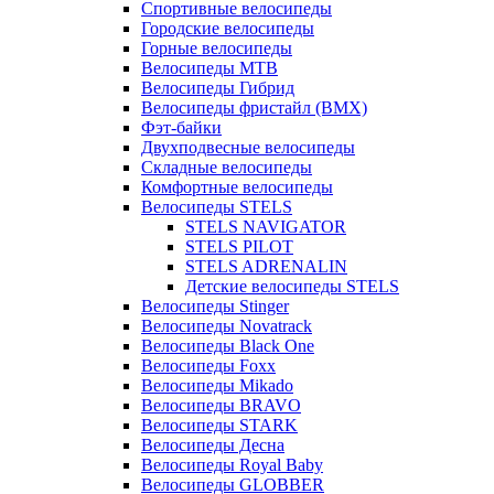
Спортивные велосипеды
Городские велосипеды
Горные велосипеды
Велосипеды MTB
Велосипеды Гибрид
Велосипеды фристайл (BMX)
Фэт-байки
Двухподвесные велосипеды
Складные велосипеды
Комфортные велосипеды
Велосипеды STELS
STELS NAVIGATOR
STELS PILOT
STELS ADRENALIN
Детские велосипеды STELS
Велосипеды Stinger
Велосипеды Novatrack
Велосипеды Black One
Велосипеды Foxx
Велосипеды Mikado
Велосипеды BRAVO
Велосипеды STARK
Велосипеды Десна
Велосипеды Royal Baby
Велосипеды GLOBBER