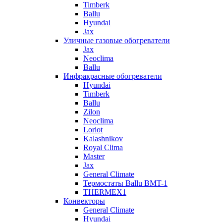
Timberk
Ballu
Hyundai
Jax
Уличные газовые обогреватели
Jax
Neoclima
Ballu
Инфракрасные обогреватели
Hyundai
Timberk
Ballu
Zilon
Neoclima
Loriot
Kalashnikov
Royal Clima
Master
Jax
General Climate
Термостаты Ballu BMT-1
THERMEX1
Конвекторы
General Climate
Hyundai