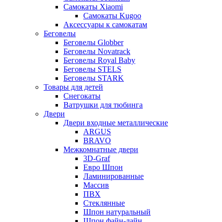
Самокаты Xiaomi
Самокаты Kugoo
Аксессуары к самокатам
Беговелы
Беговелы Globber
Беговелы Novatrack
Беговелы Royal Baby
Беговелы STELS
Беговелы STARK
Товары для детей
Снегокаты
Ватрушки для тюбинга
Двери
Двери входные металлические
ARGUS
BRAVO
Межкомнатные двери
3D-Graf
Евро Шпон
Ламинированные
Массив
ПВХ
Стеклянные
Шпон натуральный
Шпон файн-лайн