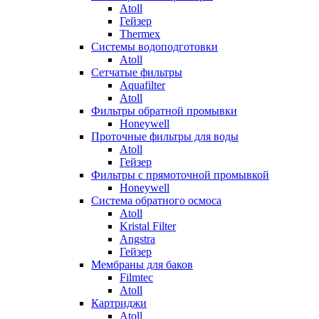
Atoll
Гейзер
Thermex
Системы водоподготовки
Atoll
Сетчатые фильтры
Aquafilter
Atoll
Фильтры обратной промывки
Honeywell
Проточные фильтры для воды
Atoll
Гейзер
Фильтры с прямоточной промывкой
Honeywell
Система обратного осмоса
Atoll
Kristal Filter
Angstra
Гейзер
Мембраны для баков
Filmtec
Atoll
Картриджи
Atoll