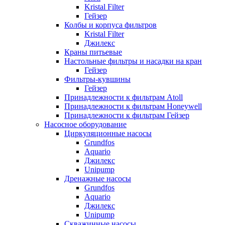
Kristal Filter
Гейзер
Колбы и корпуса фильтров
Kristal Filter
Джилекс
Краны питьевые
Настольные фильтры и насадки на кран
Гейзер
Фильтры-кувшины
Гейзер
Принадлежности к фильтрам Atoll
Принадлежности к фильтрам Honeywell
Принадлежности к фильтрам Гейзер
Насосное оборудование
Циркуляционные насосы
Grundfos
Aquario
Джилекс
Unipump
Дренажные насосы
Grundfos
Aquario
Джилекс
Unipump
Скважинные насосы