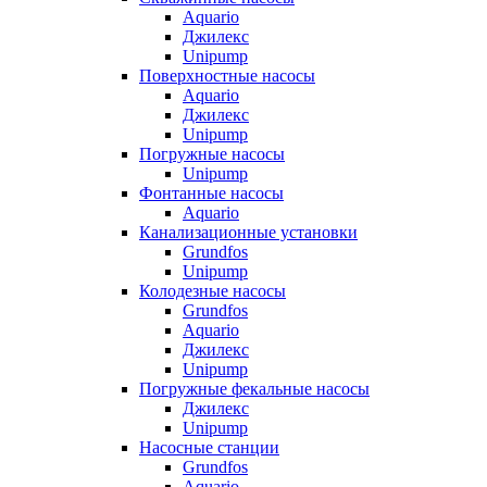
Aquario
Джилекс
Unipump
Поверхностные насосы
Aquario
Джилекс
Unipump
Погружные насосы
Unipump
Фонтанные насосы
Aquario
Канализационные установки
Grundfos
Unipump
Колодезные насосы
Grundfos
Aquario
Джилекс
Unipump
Погружные фекальные насосы
Джилекс
Unipump
Насосные станции
Grundfos
Aquario