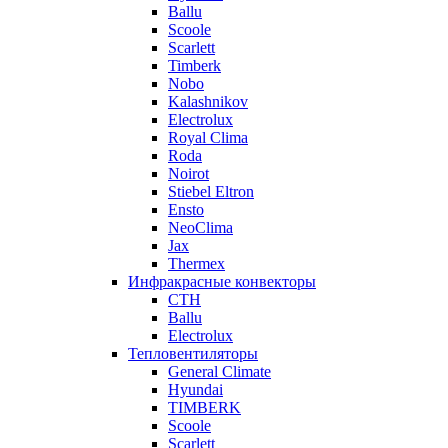
Ballu
Scoole
Scarlett
Timberk
Nobo
Kalashnikov
Electrolux
Royal Clima
Roda
Noirot
Stiebel Eltron
Ensto
NeoClima
Jax
Thermex
Инфракрасные конвекторы
CTH
Ballu
Electrolux
Тепловентиляторы
General Climate
Hyundai
TIMBERK
Scoole
Scarlett