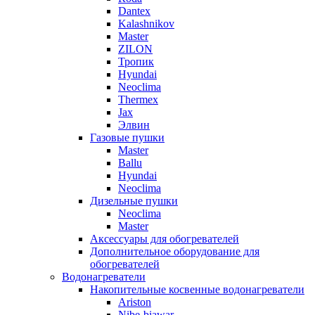
Dantex
Kalashnikov
Master
ZILON
Тропик
Hyundai
Neoclima
Thermex
Jax
Элвин
Газовые пушки
Master
Ballu
Hyundai
Neoclima
Дизельные пушки
Neoclima
Master
Аксессуары для обогревателей
Дополнительное оборудование для
обогревателей
Водонагреватели
Накопительные косвенные водонагреватели
Ariston
Nibe-biawar