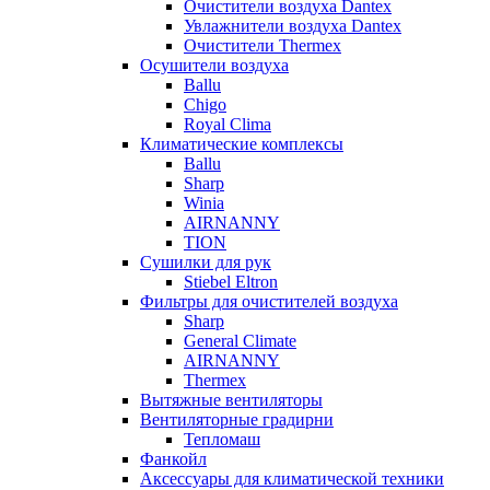
Очистители воздуха Dantex
Увлажнители воздуха Dantex
Очистители Thermex
Осушители воздуха
Ballu
Chigo
Royal Clima
Климатические комплексы
Ballu
Sharp
Winia
AIRNANNY
TION
Сушилки для рук
Stiebel Eltron
Фильтры для очистителей воздуха
Sharp
General Climate
AIRNANNY
Thermex
Вытяжные вентиляторы
Вентиляторные градирни
Тепломаш
Фанкойл
Аксессуары для климатической техники