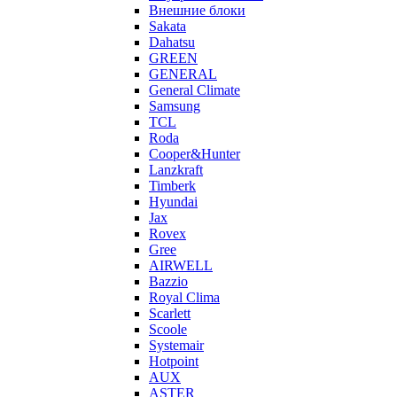
Внешние блоки
Sakata
Dahatsu
GREEN
GENERAL
General Climate
Samsung
TCL
Roda
Cooper&Hunter
Lanzkraft
Timberk
Hyundai
Jax
Rovex
Gree
AIRWELL
Bazzio
Royal Clima
Scarlett
Scoole
Systemair
Hotpoint
AUX
ASTER