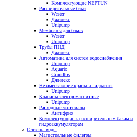
Комплектующие NEPTUN
Расширительные баки
Wester
Джилекс
Unipump
Мембраны для баков
Wester
Unipump
Трубы ПНД
Джилекс
Автоматика для систем водоснабжения
Unipump
Aquario
Grundfos
Джилекс
Незамерзающие краны и гидранты
Unipump
Клапаны электромагнитные
Unipump
Расходные материалы
Антифриз
Комплектующие к расширительным бакам и
гидроаккумуляторам
Очистка воды
Магистральные фильтры