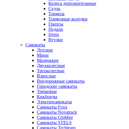
Колеса дополнительные
Седла
Тормоза
Тормозные колодки
Грипсы
Педали
Цепи
Втулки
Самокаты
Детские
Мини
Маленькие
Двухколесные
Трехколесные
Взрослые
Внедорожные самокаты
Городские самокаты
Трюковые
Кикборды
Электросамокаты
Самокаты Foxx
Самокаты Novatrack
Самокаты Globber
Самокаты STELS
Самокаты Techteam