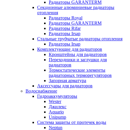
Радиаторы GARANTERM
Секционные алюминиевые радиаторы
отопления
Радиаторы Royal
Радиаторы GARANTERM
Радиаторы Rifar
Радиаторы Irsap
Стальные трубчатые радиаторы отопления
Радиаторы Irsap
Комплектующие для радиаторов
Кронштейны для радиаторов
Переходники и заглушки для
радиаторов
Термостатические элементы
радиаторных терморегуляторов
Запорная арматура
Аксессуары для радиаторов
Водоснабжение
Гидроаккумуляторы
Wester
Джилекс
Aquario
Unipump
Система защиты от протечек воды
Neptun