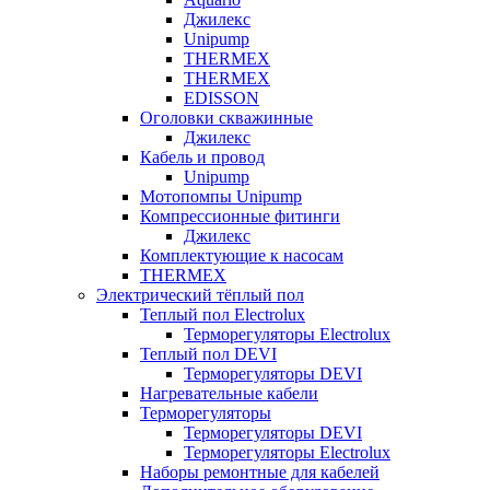
Джилекс
Unipump
THERMEX
THERMEX
EDISSON
Оголовки скважинные
Джилекс
Кабель и провод
Unipump
Мотопомпы Unipump
Компрессионные фитинги
Джилекс
Комплектующие к насосам
THERMEX
Электрический тёплый пол
Теплый пол Electrolux
Терморегуляторы Electrolux
Теплый пол DEVI
Терморегуляторы DEVI
Нагревательные кабели
Терморегуляторы
Терморегуляторы DEVI
Терморегуляторы Electrolux
Наборы ремонтные для кабелей