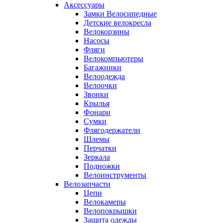
Аксессуары
Замки Велосипедные
Детские велокресла
Велокорзины
Насосы
Фляги
Велокомпьютеры
Багажники
Велоодежда
Велоочки
Звонки
Крылья
Фонари
Сумки
Флягодержатели
Шлемы
Перчатки
Зеркала
Подножки
Велоинструменты
Велозапчасти
Цепи
Велокамеры
Велопокрышки
Защита одежды