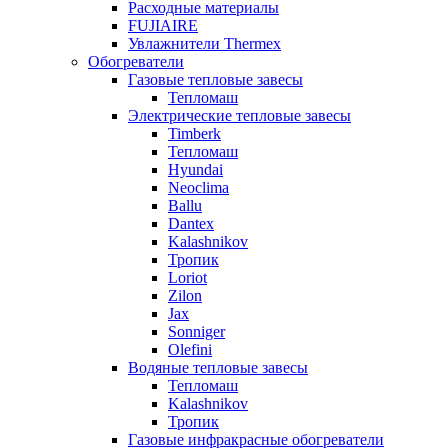
Расходные материалы
FUJIAIRE
Увлажнители Thermex
Обогреватели
Газовые тепловые завесы
Тепломаш
Электрические тепловые завесы
Timberk
Тепломаш
Hyundai
Neoclima
Ballu
Dantex
Kalashnikov
Тропик
Loriot
Zilon
Jax
Sonniger
Olefini
Водяные тепловые завесы
Тепломаш
Kalashnikov
Тропик
Газовые инфракрасные обогреватели