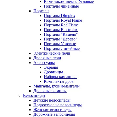
Каминокомплекты Угловые
Порталы линейные
Порталы
Порталы Dimplex
Порталы Royal Flame
Порталы RealFlame
Порталы Electrolux
Порталы "Камень"
Порталы "Дерево"
Порталы Угловые
Порталы Линейные
Электрические печи
Дровяные печи
Аксессуары
Экраны
Дровницы
Наборы каминные
Комплекты дров
Мангалы, кухни-мангалы
Дровяные камины
Велосипеды
Детские велосипеды
Подростковые велосипеды
Женские велосипеды
Дорожные велосипеды