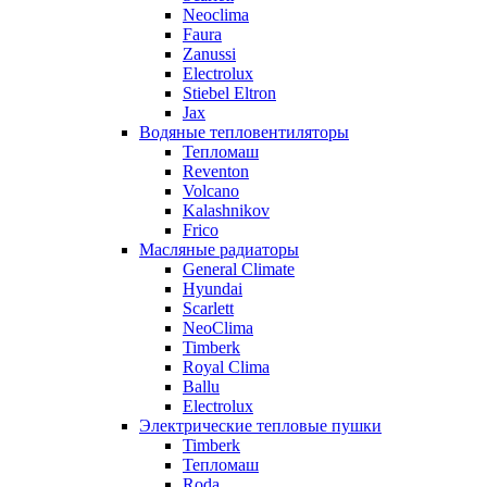
Neoclima
Faura
Zanussi
Electrolux
Stiebel Eltron
Jax
Водяные тепловентиляторы
Тепломаш
Reventon
Volcano
Kalashnikov
Frico
Масляные радиаторы
General Climate
Hyundai
Scarlett
NeoClima
Timberk
Royal Clima
Ballu
Electrolux
Электрические тепловые пушки
Timberk
Тепломаш
Roda