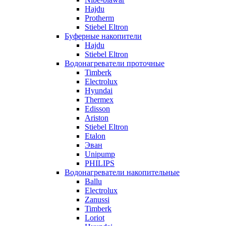
Hajdu
Protherm
Stiebel Eltron
Буферные накопители
Hajdu
Stiebel Eltron
Водонагреватели проточные
Timberk
Electrolux
Hyundai
Thermex
Edisson
Ariston
Stiebel Eltron
Etalon
Эван
Unipump
PHILIPS
Водонагреватели накопительные
Ballu
Electrolux
Zanussi
Timberk
Loriot