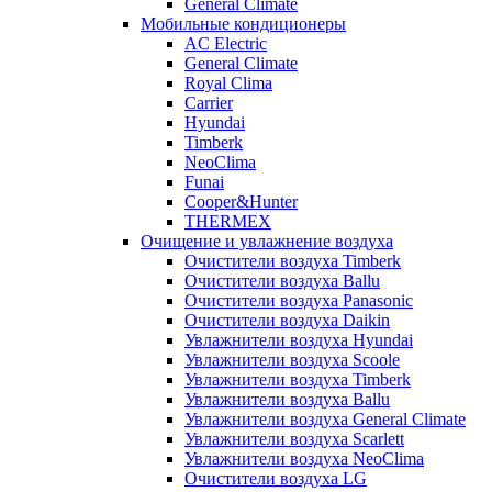
General Climate
Мобильные кондиционеры
AC Electric
General Climate
Royal Clima
Carrier
Hyundai
Timberk
NeoClima
Funai
Cooper&Hunter
THERMEX
Очищение и увлажнение воздуха
Очистители воздуха Timberk
Очистители воздуха Ballu
Очистители воздуха Panasonic
Очистители воздуха Daikin
Увлажнители воздуха Hyundai
Увлажнители воздуха Scoole
Увлажнители воздуха Timberk
Увлажнители воздуха Ballu
Увлажнители воздуха General Climate
Увлажнители воздуха Scarlett
Увлажнители воздуха NeoClima
Очистители воздуха LG