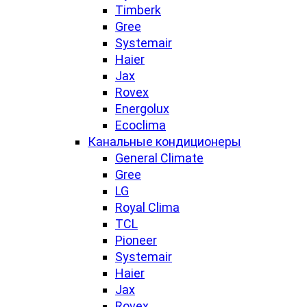
Timberk
Gree
Systemair
Haier
Jax
Rovex
Energolux
Ecoclima
Канальные кондиционеры
General Climate
Gree
LG
Royal Clima
TCL
Pioneer
Systemair
Haier
Jax
Rovex