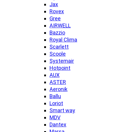
Jax
Rovex
Gree
AIRWELL
Bazzio
Royal Clima
Scarlett
Scoole
Systemair
Hotpoint
AUX
ASTER
Aeronik
Ballu
Loriot
Smart way
MDV
Dantex
Marsa