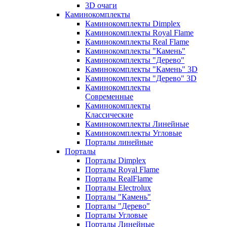
3D очаги
Каминокомплекты
Каминокомплекты Dimplex
Каминокомплекты Royal Flame
Каминокомплекты Real Flame
Каминокомплекты "Камень"
Каминокомплекты "Дерево"
Каминокомплекты "Камень" 3D
Каминокомплекты "Дерево" 3D
Каминокомплекты
Современные
Каминокомплекты
Классические
Каминокомплекты Линейные
Каминокомплекты Угловые
Порталы линейные
Порталы
Порталы Dimplex
Порталы Royal Flame
Порталы RealFlame
Порталы Electrolux
Порталы "Камень"
Порталы "Дерево"
Порталы Угловые
Порталы Линейные