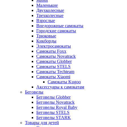
Мини
Маленькие
Двухколесные
Трехколесные
Взрослые
Внедорожные самокаты
Городские самокаты
Трюковые
Кикборды
Электросамокаты
Самокаты Foxx
Самокаты Novatrack
Самокаты Globber
Самокаты STELS
Самокаты Techteam
Самокаты Xiaomi
Самокаты Kugoo
Аксессуары к самокатам
Беговелы
Беговелы Globber
Беговелы Novatrack
Беговелы Royal Baby
Беговелы STELS
Беговелы STARK
Товары для детей