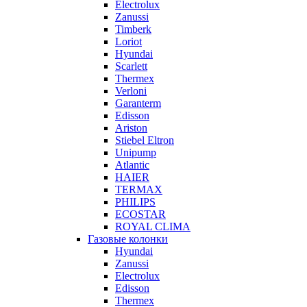
Electrolux
Zanussi
Timberk
Loriot
Hyundai
Scarlett
Thermex
Verloni
Garanterm
Edisson
Ariston
Stiebel Eltron
Unipump
Atlantic
HAIER
TERMAX
PHILIPS
ECOSTAR
ROYAL CLIMA
Газовые колонки
Hyundai
Zanussi
Electrolux
Edisson
Thermex