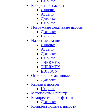
Unipump
Колодезные насосы
Grundfos
Aquario
Джилекс
Unipump
Погружные фекальные насосы
Джилекс
Unipump
Насосные станции
Grundfos
Aquario
Джилекс
Unipump
THERMEX
THERMEX
EDISSON
Оголовки скважинные
Джилекс
Кабель и провод
Unipump
Мотопомпы Unipump
Компрессионные фитинги
Джилекс
Комплектующие к насосам