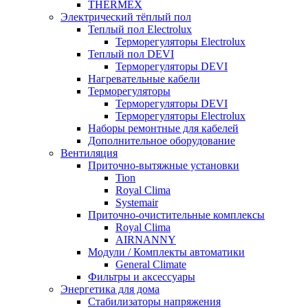
THERMEX
Электрический тёплый пол
Теплый пол Electrolux
Терморегуляторы Electrolux
Теплый пол DEVI
Терморегуляторы DEVI
Нагревательные кабели
Терморегуляторы
Терморегуляторы DEVI
Терморегуляторы Electrolux
Наборы ремонтные для кабелей
Дополнительное оборудование
Вентиляция
Приточно-вытяжные установки
Tion
Royal Clima
Systemair
Приточно-очистительные комплексы
Royal Clima
AIRNANNY
Модули / Комплекты автоматики
General Climate
Фильтры и аксессуары
Энергетика для дома
Стабилизаторы напряжения