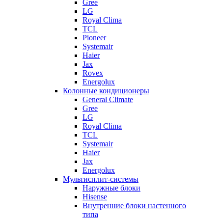
Gree
LG
Royal Clima
TCL
Pioneer
Systemair
Haier
Jax
Rovex
Energolux
Колонные кондиционеры
General Climate
Gree
LG
Royal Clima
TCL
Systemair
Haier
Jax
Energolux
Мультисплит-системы
Наружные блоки
Hisense
Внутренние блоки настенного
типа