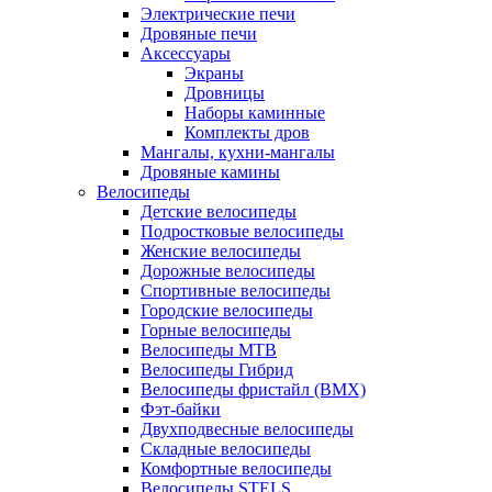
Электрические печи
Дровяные печи
Аксессуары
Экраны
Дровницы
Наборы каминные
Комплекты дров
Мангалы, кухни-мангалы
Дровяные камины
Велосипеды
Детские велосипеды
Подростковые велосипеды
Женские велосипеды
Дорожные велосипеды
Спортивные велосипеды
Городские велосипеды
Горные велосипеды
Велосипеды MTB
Велосипеды Гибрид
Велосипеды фристайл (BMX)
Фэт-байки
Двухподвесные велосипеды
Складные велосипеды
Комфортные велосипеды
Велосипеды STELS