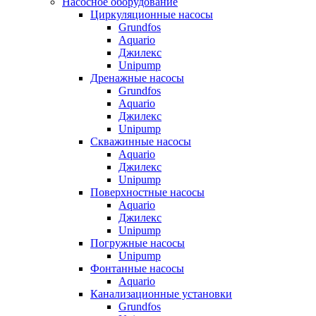
Насосное оборудование
Циркуляционные насосы
Grundfos
Aquario
Джилекс
Unipump
Дренажные насосы
Grundfos
Aquario
Джилекс
Unipump
Скважинные насосы
Aquario
Джилекс
Unipump
Поверхностные насосы
Aquario
Джилекс
Unipump
Погружные насосы
Unipump
Фонтанные насосы
Aquario
Канализационные установки
Grundfos