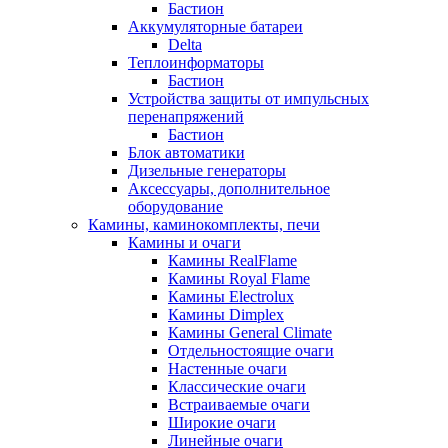
Бастион
Аккумуляторные батареи
Delta
Теплоинформаторы
Бастион
Устройства защиты от импульсных
перенапряжений
Бастион
Блок автоматики
Дизельные генераторы
Аксессуары, дополнительное
оборудование
Камины, каминокомплекты, печи
Камины и очаги
Камины RealFlame
Камины Royal Flame
Камины Electrolux
Камины Dimplex
Камины General Climate
Отдельностоящие очаги
Настенные очаги
Классические очаги
Встраиваемые очаги
Широкие очаги
Линейные очаги