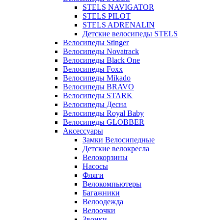
STELS NAVIGATOR
STELS PILOT
STELS ADRENALIN
Детские велосипеды STELS
Велосипеды Stinger
Велосипеды Novatrack
Велосипеды Black One
Велосипеды Foxx
Велосипеды Mikado
Велосипеды BRAVO
Велосипеды STARK
Велосипеды Десна
Велосипеды Royal Baby
Велосипеды GLOBBER
Аксессуары
Замки Велосипедные
Детские велокресла
Велокорзины
Насосы
Фляги
Велокомпьютеры
Багажники
Велоодежда
Велоочки
Звонки