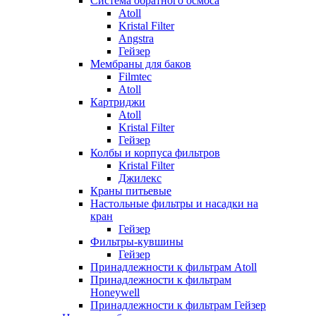
Система обратного осмоса
Atoll
Kristal Filter
Angstra
Гейзер
Мембраны для баков
Filmtec
Atoll
Картриджи
Atoll
Kristal Filter
Гейзер
Колбы и корпуса фильтров
Kristal Filter
Джилекс
Краны питьевые
Настольные фильтры и насадки на
кран
Гейзер
Фильтры-кувшины
Гейзер
Принадлежности к фильтрам Atoll
Принадлежности к фильтрам
Honeywell
Принадлежности к фильтрам Гейзер