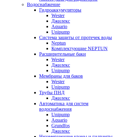
Водоснабжение
Гидроаккумуляторы
Wester
Джилекс
Aquario
Unipump
Система защиты от протечек воды
Neptun
Комплектующие NEPTUN
Расширительные баки
Wester
Джилекс
Unipump
Мембраны для баков
Wester
Unipump
Трубы ПНД
Джилекс
Автоматика для систем
водоснабжения
Unipump
Aquario
Grundfos
Джилекс
Незамерзающие краны и гидранты