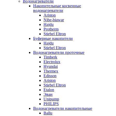
Водонагреватели
Накопительные косвенные
водонагреватели
Ariston
Nibe-biawar
Hajdu
Protherm
Stiebel Eltron
Буферные накопители
Hajdu
Stiebel Eltron
Водонагреватели проточные
Timberk
Electrolux
Hyundai
Thermex
Edisson
Ariston
Stiebel Eltron
Etalon
Эван
Unipump
PHILIPS
Водонагреватели накопительные
Ballu