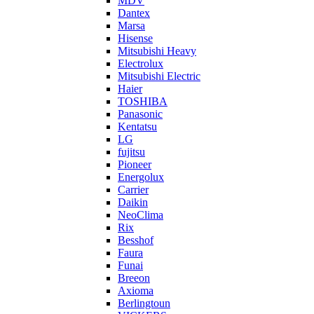
MDV
Dantex
Marsa
Hisense
Mitsubishi Heavy
Electrolux
Mitsubishi Electric
Haier
TOSHIBA
Panasonic
Kentatsu
LG
fujitsu
Pioneer
Energolux
Carrier
Daikin
NeoClima
Rix
Besshof
Faura
Funai
Breeon
Axioma
Berlingtoun