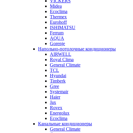
VICKERS
Midea
Ecoclima
Thermex
Eurohoff
ISHIMATSU
Ferrum
AQUA
Gorenje
Напольно-потолочные кондиционеры
AIRWELL
Royal Clima
General Climate
TCL
Hyundai
Timberk
Gree
Systemair
Haier
Jax
Rovex
Energolux
Ecoclima
Канальные кондиционеры
General Climate