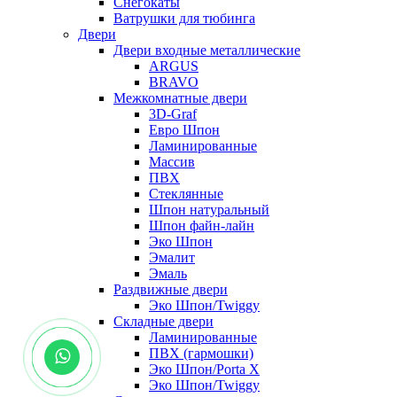
Снегокаты
Ватрушки для тюбинга
Двери
Двери входные металлические
ARGUS
BRAVO
Межкомнатные двери
3D-Graf
Евро Шпон
Ламинированные
Массив
ПВХ
Стеклянные
Шпон натуральный
Шпон файн-лайн
Эко Шпон
Эмалит
Эмаль
Раздвижные двери
Эко Шпон/Twiggy
Складные двери
Ламинированные
ПВХ (гармошки)
Эко Шпон/Porta X
Эко Шпон/Twiggy