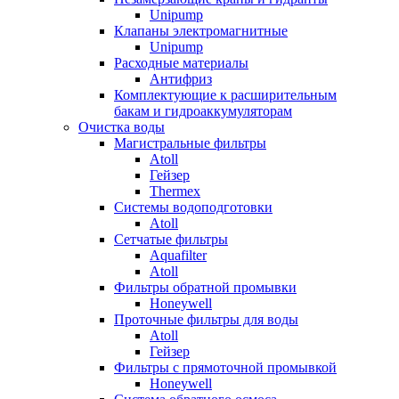
Unipump
Клапаны электромагнитные
Unipump
Расходные материалы
Антифриз
Комплектующие к расширительным
бакам и гидроаккумуляторам
Очистка воды
Магистральные фильтры
Atoll
Гейзер
Thermex
Системы водоподготовки
Atoll
Сетчатые фильтры
Aquafilter
Atoll
Фильтры обратной промывки
Honeywell
Проточные фильтры для воды
Atoll
Гейзер
Фильтры с прямоточной промывкой
Honeywell