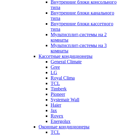
Внутренние блоки консольного
типа
Внутренние блоки канального
типа
Внутренние блоки кассетного
типа
Мультисплит-системы на 2
комнаты
Мультисплит-системы на 3
комнаты
Кассетные кондиционеры
General Climate
Gree
LG
Royal Clima
TCL
Timberk
Pioneer
Systemair Wall
Haier
Jax
Rovex
Energolux
Оконные кондиционеры
TCL