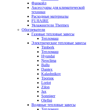
Фанкойл
Аксессуары для климатической
техники
Расходные материалы
FUJIAIRE
Увлажнители Thermex
Обогреватели
Газовые тепловые завесы
Тепломаш
Электрические тепловые завесы
Timberk
Тепломаш
Hyundai
Neoclima
Ballu
Dantex
Kalashnikov
Тропик
Loriot
Zilon
Jax
Sonniger
Olefini
Водяные тепловые завесы
Тепломаш