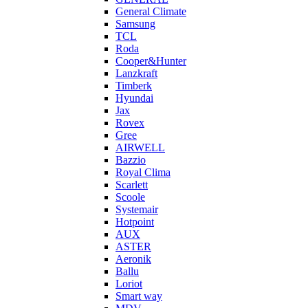
General Climate
Samsung
TCL
Roda
Cooper&Hunter
Lanzkraft
Timberk
Hyundai
Jax
Rovex
Gree
AIRWELL
Bazzio
Royal Clima
Scarlett
Scoole
Systemair
Hotpoint
AUX
ASTER
Aeronik
Ballu
Loriot
Smart way