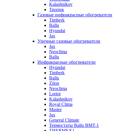
Kalashnikov
Тропик
Газовые инфракрасные обогреватели
Timberk
Ballu
Hyundai
Jax
Уличные газовые обогреватели
Jax
Neoclima
Ballu
Инфракрасные обогреватели
Hyundai
Timberk
Ballu
Zilon
Neoclima
Loriot
Kalashnikov
Royal Clima
Master
Jax
General Climate
Термостаты Ballu BMT-1
THERMEX1