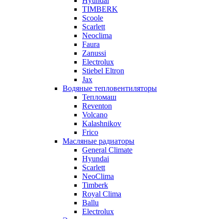
Hyundai
TIMBERK
Scoole
Scarlett
Neoclima
Faura
Zanussi
Electrolux
Stiebel Eltron
Jax
Водяные тепловентиляторы
Тепломаш
Reventon
Volcano
Kalashnikov
Frico
Масляные радиаторы
General Climate
Hyundai
Scarlett
NeoClima
Timberk
Royal Clima
Ballu
Electrolux