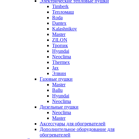
Электрические тепловые пушки
Timberk
Тепломаш
Roda
Dantex
Kalashnikov
Master
ZILON
Тропик
Hyundai
Neoclima
Thermex
Jax
Элвин
Газовые пушки
Master
Ballu
Hyundai
Neoclima
Дизельные пушки
Neoclima
Master
Аксессуары для обогревателей
Дополнительное оборудование для
обогревателей