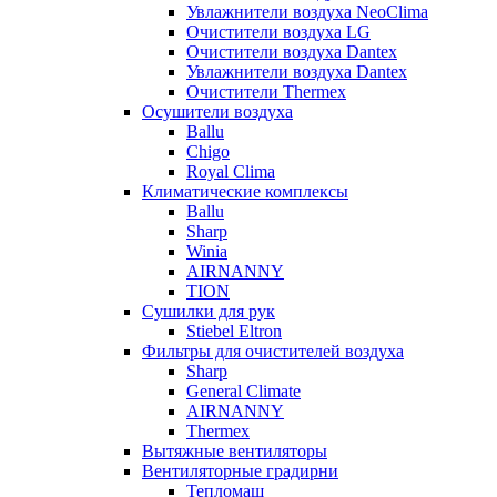
Увлажнители воздуха NeoClima
Очистители воздуха LG
Очистители воздуха Dantex
Увлажнители воздуха Dantex
Очистители Thermex
Осушители воздуха
Ballu
Chigo
Royal Clima
Климатические комплексы
Ballu
Sharp
Winia
AIRNANNY
TION
Сушилки для рук
Stiebel Eltron
Фильтры для очистителей воздуха
Sharp
General Climate
AIRNANNY
Thermex
Вытяжные вентиляторы
Вентиляторные градирни
Тепломаш