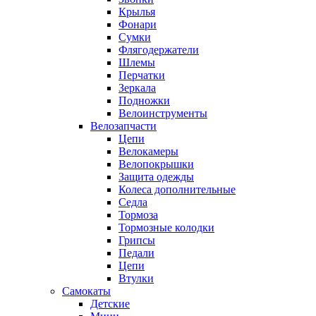
Крылья
Фонари
Сумки
Флягодержатели
Шлемы
Перчатки
Зеркала
Подножки
Велоинструменты
Велозапчасти
Цепи
Велокамеры
Велопокрышки
Защита одежды
Колеса дополнительные
Седла
Тормоза
Тормозные колодки
Грипсы
Педали
Цепи
Втулки
Самокаты
Детские