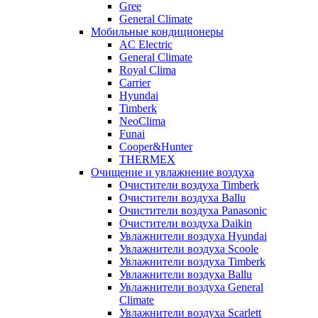
Gree
General Climate
Мобильные кондиционеры
AC Electric
General Climate
Royal Clima
Carrier
Hyundai
Timberk
NeoClima
Funai
Cooper&Hunter
THERMEX
Очищение и увлажнение воздуха
Очистители воздуха Timberk
Очистители воздуха Ballu
Очистители воздуха Panasonic
Очистители воздуха Daikin
Увлажнители воздуха Hyundai
Увлажнители воздуха Scoole
Увлажнители воздуха Timberk
Увлажнители воздуха Ballu
Увлажнители воздуха General
Climate
Увлажнители воздуха Scarlett