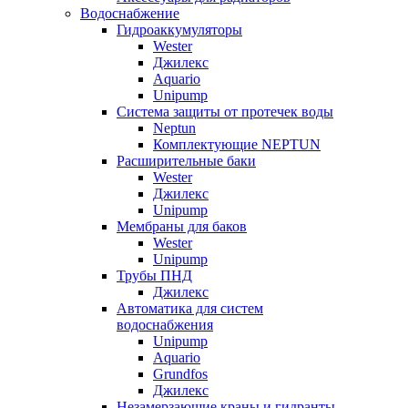
Водоснабжение
Гидроаккумуляторы
Wester
Джилекс
Aquario
Unipump
Система защиты от протечек воды
Neptun
Комплектующие NEPTUN
Расширительные баки
Wester
Джилекс
Unipump
Мембраны для баков
Wester
Unipump
Трубы ПНД
Джилекс
Автоматика для систем
водоснабжения
Unipump
Aquario
Grundfos
Джилекс
Незамерзающие краны и гидранты