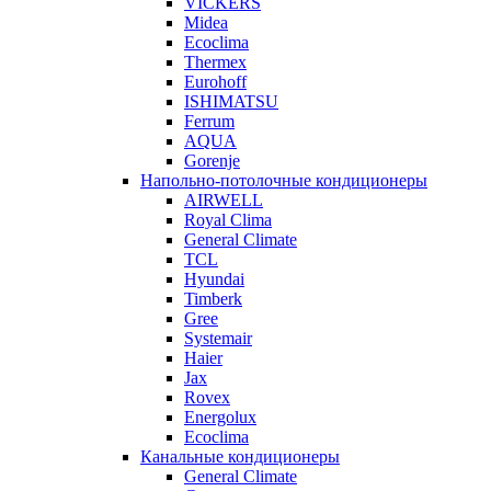
VICKERS
Midea
Ecoclima
Thermex
Eurohoff
ISHIMATSU
Ferrum
AQUA
Gorenje
Напольно-потолочные кондиционеры
AIRWELL
Royal Clima
General Climate
TCL
Hyundai
Timberk
Gree
Systemair
Haier
Jax
Rovex
Energolux
Ecoclima
Канальные кондиционеры
General Climate