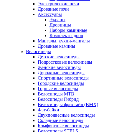
Электрические печи
Дровяные печи
Аксессуары
Экраны
Дровницы
Наборы каминные
Комплекты дров
Мангалы, кухни-мангалы
Дровяные камины
Велосипеды
Детские велосипеды
Подростковые велосипеды
Женские велосипеды
Дорожные велосипеды
Спортивные велосипеды
Городские велосипеды
Горные велосипеды
Велосипеды MTB
Велосипеды Гибрид
Велосипеды фристайл (BMX)
Фэт-байки
Двухподвесные велосипеды
Складные велосипеды
Комфортные велосипеды
Велосипеды STELS