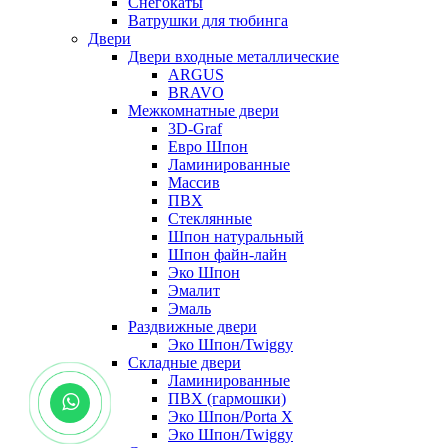
Снегокаты
Ватрушки для тюбинга
Двери
Двери входные металлические
ARGUS
BRAVO
Межкомнатные двери
3D-Graf
Евро Шпон
Ламинированные
Массив
ПВХ
Стеклянные
Шпон натуральный
Шпон файн-лайн
Эко Шпон
Эмалит
Эмаль
Раздвижные двери
Эко Шпон/Twiggy
Складные двери
Ламинированные
ПВХ (гармошки)
Эко Шпон/Porta X
Эко Шпон/Twiggy