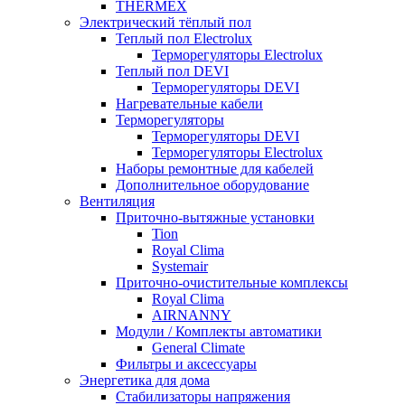
THERMEX
Электрический тёплый пол
Теплый пол Electrolux
Терморегуляторы Electrolux
Теплый пол DEVI
Терморегуляторы DEVI
Нагревательные кабели
Терморегуляторы
Терморегуляторы DEVI
Терморегуляторы Electrolux
Наборы ремонтные для кабелей
Дополнительное оборудование
Вентиляция
Приточно-вытяжные установки
Tion
Royal Clima
Systemair
Приточно-очистительные комплексы
Royal Clima
AIRNANNY
Модули / Комплекты автоматики
General Climate
Фильтры и аксессуары
Энергетика для дома
Стабилизаторы напряжения