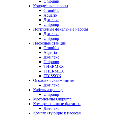
Unipump
Колодезные насосы
Grundfos
Aquario
Джилекс
Unipump
Погружные фекальные насосы
Джилекс
Unipump
Насосные станции
Grundfos
Aquario
Джилекс
Unipump
THERMEX
THERMEX
EDISSON
Оголовки скважинные
Джилекс
Кабель и провод
Unipump
Мотопомпы Unipump
Компрессионные фитинги
Джилекс
Комплектующие к насосам