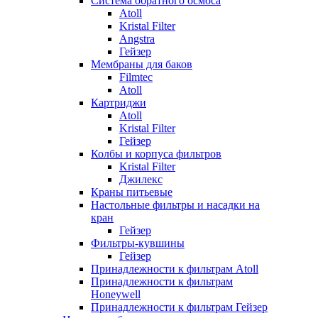
Система обратного осмоса
Atoll
Kristal Filter
Angstra
Гейзер
Мембраны для баков
Filmtec
Atoll
Картриджи
Atoll
Kristal Filter
Гейзер
Колбы и корпуса фильтров
Kristal Filter
Джилекс
Краны питьевые
Настольные фильтры и насадки на
кран
Гейзер
Фильтры-кувшины
Гейзер
Принадлежности к фильтрам Atoll
Принадлежности к фильтрам
Honeywell
Принадлежности к фильтрам Гейзер