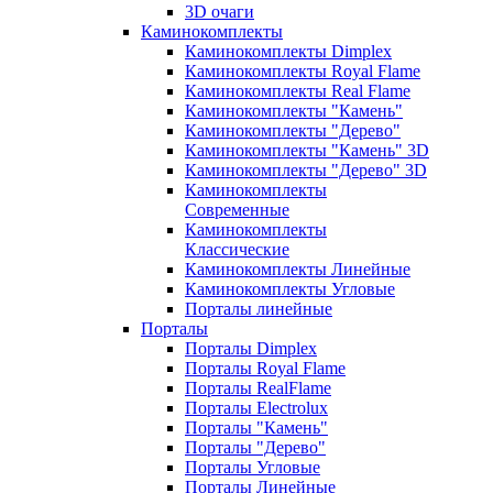
3D очаги
Каминокомплекты
Каминокомплекты Dimplex
Каминокомплекты Royal Flame
Каминокомплекты Real Flame
Каминокомплекты "Камень"
Каминокомплекты "Дерево"
Каминокомплекты "Камень" 3D
Каминокомплекты "Дерево" 3D
Каминокомплекты
Современные
Каминокомплекты
Классические
Каминокомплекты Линейные
Каминокомплекты Угловые
Порталы линейные
Порталы
Порталы Dimplex
Порталы Royal Flame
Порталы RealFlame
Порталы Electrolux
Порталы "Камень"
Порталы "Дерево"
Порталы Угловые
Порталы Линейные