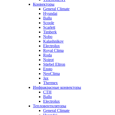
Конвекторы
General Climate
Hyundai
Ballu
Scoole
Scarlett
Timberk
Nobo
Kalashnikov
Electrolux
Royal Clima
Roda
Noirot
Stiebel Eltron
Ensto
NeoClima
Jax
Thermex
Инфракрасные конвекторы
CTH
Ballu
Electrolux
Тепловентиляторы
General Climate