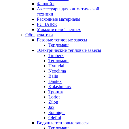
Фанкойл
Аксессуары для климатической
техники
Расходные материалы
FUJIAIRE
Увлажнители Thermex
Обогреватели
Газовые тепловые завесы
Тепломаш
Электрические тепловые завесы
Timberk
Тепломаш
Hyundai
Neoclima
Ballu
Dantex
Kalashnikov
Тропик
Loriot
Zilon
Jax
Sonniger
Olefini
Водяные тепловые завесы
Тепломаш