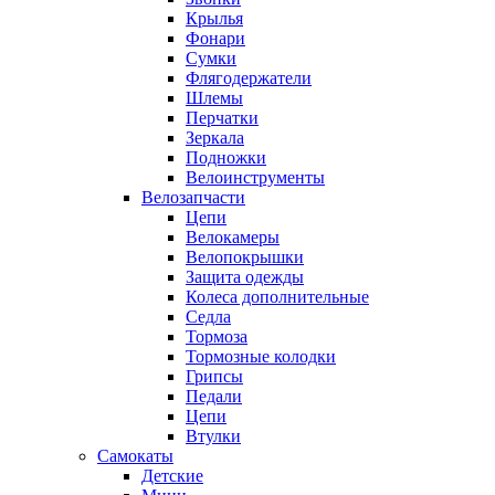
Крылья
Фонари
Сумки
Флягодержатели
Шлемы
Перчатки
Зеркала
Подножки
Велоинструменты
Велозапчасти
Цепи
Велокамеры
Велопокрышки
Защита одежды
Колеса дополнительные
Седла
Тормоза
Тормозные колодки
Грипсы
Педали
Цепи
Втулки
Самокаты
Детские