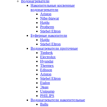
Водонагреватели
Накопительные косвенные
водонагреватели
Ariston
Nibe-biawar
Hajdu
Protherm
Stiebel Eltron
Буферные накопители
Hajdu
Stiebel Eltron
Водонагреватели проточные
Timberk
Electrolux
Hyundai
Thermex
Edisson
Ariston
Stiebel Eltron
Etalon
Эван
Unipump
PHILIPS
Водонагреватели накопительные
Ballu