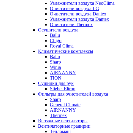
Увлажнители воздуха NeoClima
Очистители воздуха LG
Очистители воздуха Dantex
Увлажнители воздуха Dantex
Очистители Thermex
Осушители воздуха
Ballu
Chigo
Royal Clima
Климатические комплексы
Ballu
Sharp
Winia
AIRNANNY
TION
Сушилки для рук
Stiebel Eltron
Фильтры для очистителей воздуха
Sharp
General Climate
AIRNANNY
Thermex
Вытяжные вентиляторы
Вентиляторные градирни
Тепломаш