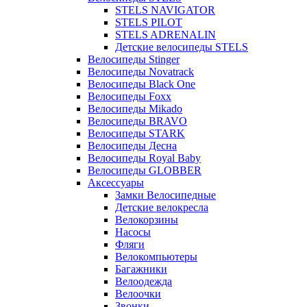
STELS NAVIGATOR
STELS PILOT
STELS ADRENALIN
Детские велосипеды STELS
Велосипеды Stinger
Велосипеды Novatrack
Велосипеды Black One
Велосипеды Foxx
Велосипеды Mikado
Велосипеды BRAVO
Велосипеды STARK
Велосипеды Десна
Велосипеды Royal Baby
Велосипеды GLOBBER
Аксессуары
Замки Велосипедные
Детские велокресла
Велокорзины
Насосы
Фляги
Велокомпьютеры
Багажники
Велоодежда
Велоочки
Звонки