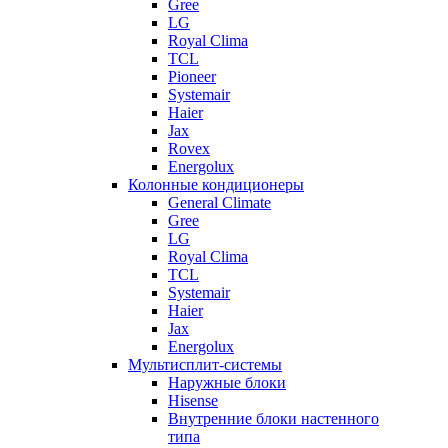
Gree
LG
Royal Clima
TCL
Pioneer
Systemair
Haier
Jax
Rovex
Energolux
Колонные кондиционеры
General Climate
Gree
LG
Royal Clima
TCL
Systemair
Haier
Jax
Energolux
Мультисплит-системы
Наружные блоки
Hisense
Внутренние блоки настенного
типа