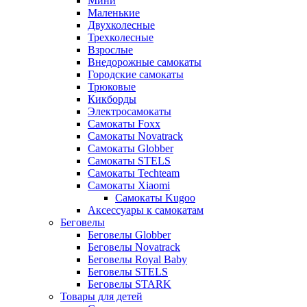
Мини
Маленькие
Двухколесные
Трехколесные
Взрослые
Внедорожные самокаты
Городские самокаты
Трюковые
Кикборды
Электросамокаты
Самокаты Foxx
Самокаты Novatrack
Самокаты Globber
Самокаты STELS
Самокаты Techteam
Самокаты Xiaomi
Самокаты Kugoo
Аксессуары к самокатам
Беговелы
Беговелы Globber
Беговелы Novatrack
Беговелы Royal Baby
Беговелы STELS
Беговелы STARK
Товары для детей