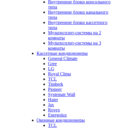
Внутренние блоки консольного
типа
Внутренние блоки канального
типа
Внутренние блоки кассетного
типа
Мультисплит-системы на 2
комнаты
Мультисплит-системы на 3
комнаты
Кассетные кондиционеры
General Climate
Gree
LG
Royal Clima
TCL
Timberk
Pioneer
Systemair Wall
Haier
Jax
Rovex
Energolux
Оконные кондиционеры
TCL