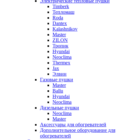
Электрические тепловые пушки
Timberk
Тепломаш
Roda
Dantex
Kalashnikov
Master
ZILON
Тропик
Hyundai
Neoclima
Thermex
Jax
Элвин
Газовые пушки
Master
Ballu
Hyundai
Neoclima
Дизельные пушки
Neoclima
Master
Аксессуары для обогревателей
Дополнительное оборудование для
обогревателей