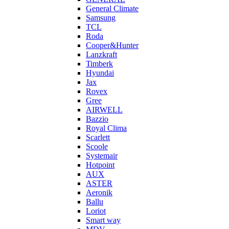
General Climate
Samsung
TCL
Roda
Cooper&Hunter
Lanzkraft
Timberk
Hyundai
Jax
Rovex
Gree
AIRWELL
Bazzio
Royal Clima
Scarlett
Scoole
Systemair
Hotpoint
AUX
ASTER
Aeronik
Ballu
Loriot
Smart way