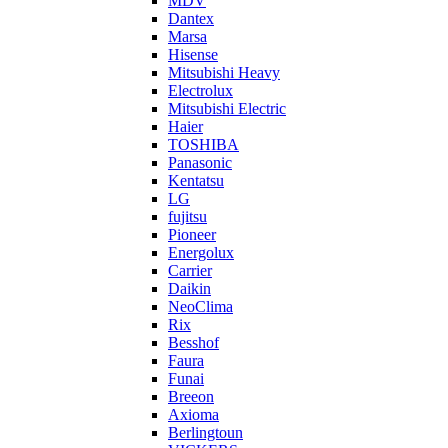
MDV
Dantex
Marsa
Hisense
Mitsubishi Heavy
Electrolux
Mitsubishi Electric
Haier
TOSHIBA
Panasonic
Kentatsu
LG
fujitsu
Pioneer
Energolux
Carrier
Daikin
NeoClima
Rix
Besshof
Faura
Funai
Breeon
Axioma
Berlingtoun