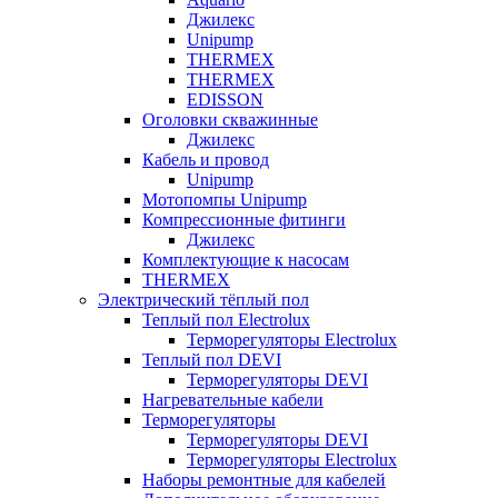
Джилекс
Unipump
THERMEX
THERMEX
EDISSON
Оголовки скважинные
Джилекс
Кабель и провод
Unipump
Мотопомпы Unipump
Компрессионные фитинги
Джилекс
Комплектующие к насосам
THERMEX
Электрический тёплый пол
Теплый пол Electrolux
Терморегуляторы Electrolux
Теплый пол DEVI
Терморегуляторы DEVI
Нагревательные кабели
Терморегуляторы
Терморегуляторы DEVI
Терморегуляторы Electrolux
Наборы ремонтные для кабелей