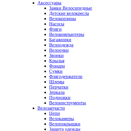
Аксессуары
Замки Велосипедные
Детские велокресла
Велокорзины
Насосы
Фляги
Велокомпьютеры
Багажники
Велоодежда
Велоочки
Звонки
Крылья
Фонари
Сумки
Флягодержатели
Шлемы
Перчатки
Зеркала
Подножки
Велоинструменты
Велозапчасти
Цепи
Велокамеры
Велопокрышки
Защита одежды