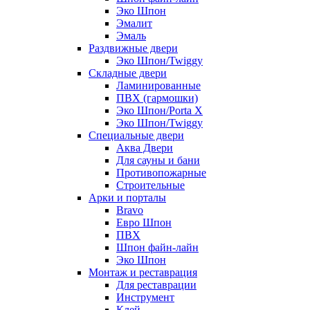
Эко Шпон
Эмалит
Эмаль
Раздвижные двери
Эко Шпон/Twiggy
Складные двери
Ламинированные
ПВХ (гармошки)
Эко Шпон/Porta X
Эко Шпон/Twiggy
Специальные двери
Аква Двери
Для сауны и бани
Противопожарные
Строительные
Арки и порталы
Bravo
Евро Шпон
ПВХ
Шпон файн-лайн
Эко Шпон
Монтаж и реставрация
Для реставрации
Инструмент
Клей