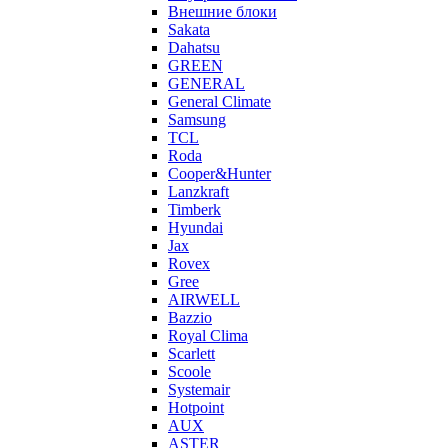
Внешние блоки
Sakata
Dahatsu
GREEN
GENERAL
General Climate
Samsung
TCL
Roda
Cooper&Hunter
Lanzkraft
Timberk
Hyundai
Jax
Rovex
Gree
AIRWELL
Bazzio
Royal Clima
Scarlett
Scoole
Systemair
Hotpoint
AUX
ASTER