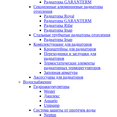
Радиаторы GARANTERM
Секционные алюминиевые радиаторы
отопления
Радиаторы Royal
Радиаторы GARANTERM
Радиаторы Rifar
Радиаторы Irsap
Стальные трубчатые радиаторы отопления
Радиаторы Irsap
Комплектующие для радиаторов
Кронштейны для радиаторов
Переходники и заглушки для
радиаторов
Термостатические элементы
радиаторных терморегуляторов
Запорная арматура
Аксессуары для радиаторов
Водоснабжение
Гидроаккумуляторы
Wester
Джилекс
Aquario
Unipump
Система защиты от протечек воды
Neptun