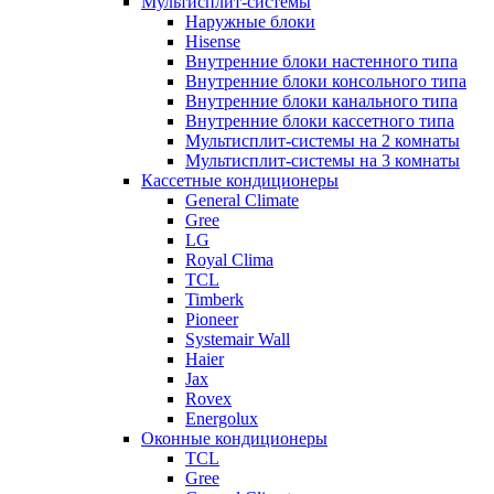
Мультисплит-системы
Наружные блоки
Hisense
Внутренние блоки настенного типа
Внутренние блоки консольного типа
Внутренние блоки канального типа
Внутренние блоки кассетного типа
Мультисплит-системы на 2 комнаты
Мультисплит-системы на 3 комнаты
Кассетные кондиционеры
General Climate
Gree
LG
Royal Clima
TCL
Timberk
Pioneer
Systemair Wall
Haier
Jax
Rovex
Energolux
Оконные кондиционеры
TCL
Gree