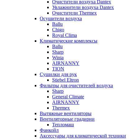
Очистители воздуха Dantex
Увлажнители воздуха Dantex
Очистители Thermex
Осушители воздуха
Ballu
Chigo
Royal Clima
Климатические комплексы
Ballu
Sharp
Winia
AIRNANNY
TION
Сушилки для рук
Stiebel Eltron
Фильтры для очистителей воздуха
Sharp
General Climate
AIRNANNY
Thermex
Вытяжные вентиляторы
Вентиляторные градирни
Тепломаш
Фанкойл
Аксессуары для климатической техники