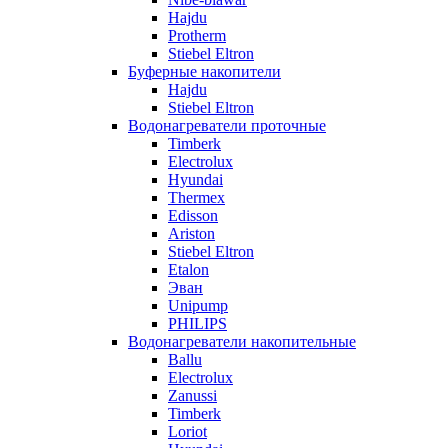
Hajdu
Protherm
Stiebel Eltron
Буферные накопители
Hajdu
Stiebel Eltron
Водонагреватели проточные
Timberk
Electrolux
Hyundai
Thermex
Edisson
Ariston
Stiebel Eltron
Etalon
Эван
Unipump
PHILIPS
Водонагреватели накопительные
Ballu
Electrolux
Zanussi
Timberk
Loriot