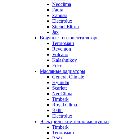
Neoclima
Faura
Zanussi
Electrolux
Stiebel Eltron
Jax
Водяные тепловентиляторы
Тепломаш
Reventon
Volcano
Kalashnikov
Frico
Масляные радиаторы
General Climate
Hyundai
Scarlett
NeoClima
Timberk
Royal Clima
Ballu
Electrolux
Электрические тепловые пушки
Timberk
Тепломаш
Roda