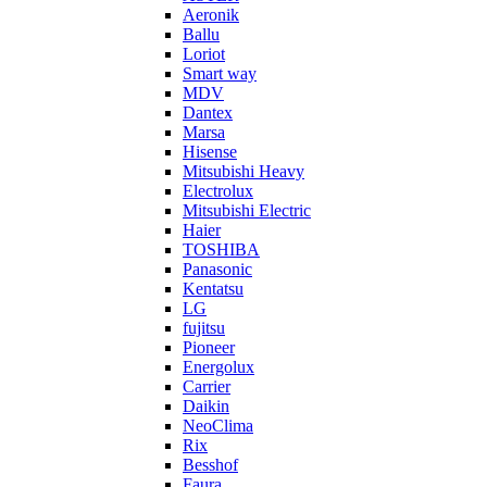
Aeronik
Ballu
Loriot
Smart way
MDV
Dantex
Marsa
Hisense
Mitsubishi Heavy
Electrolux
Mitsubishi Electric
Haier
TOSHIBA
Panasonic
Kentatsu
LG
fujitsu
Pioneer
Energolux
Carrier
Daikin
NeoClima
Rix
Besshof
Faura