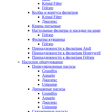
Kristal Filter
Гейзер
Колбы и корпуса фильтров
Kristal Filter
Джилекс
Краны питьевые
Настольные фильтры и насадки на кран
Гейзер
Фильтры-кувшины
Гейзер
Принадлежности к фильтрам Atoll
Принадлежности к фильтрам Honeywell
Принадлежности к фильтрам Гейзер
Насосное оборудование
Циркуляционные насосы
Grundfos
Aquario
Джилекс
Unipump
Дренажные насосы
Grundfos
Aquario
Джилекс
Unipump
Скважинные насосы