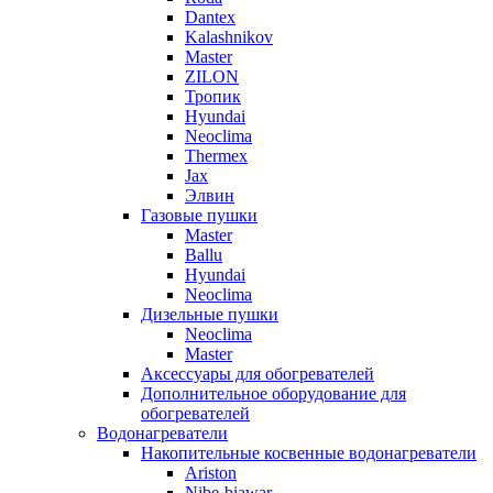
Dantex
Kalashnikov
Master
ZILON
Тропик
Hyundai
Neoclima
Thermex
Jax
Элвин
Газовые пушки
Master
Ballu
Hyundai
Neoclima
Дизельные пушки
Neoclima
Master
Аксессуары для обогревателей
Дополнительное оборудование для
обогревателей
Водонагреватели
Накопительные косвенные водонагреватели
Ariston
Nibe-biawar