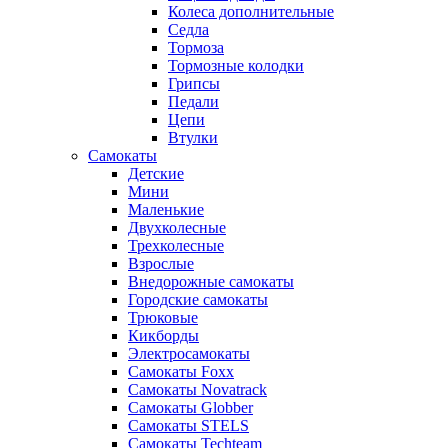
Колеса дополнительные
Седла
Тормоза
Тормозные колодки
Грипсы
Педали
Цепи
Втулки
Самокаты
Детские
Мини
Маленькие
Двухколесные
Трехколесные
Взрослые
Внедорожные самокаты
Городские самокаты
Трюковые
Кикборды
Электросамокаты
Самокаты Foxx
Самокаты Novatrack
Самокаты Globber
Самокаты STELS
Самокаты Techteam