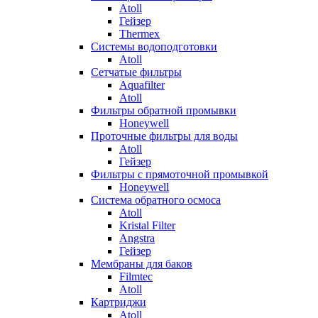
Atoll
Гейзер
Thermex
Системы водоподготовки
Atoll
Сетчатые фильтры
Aquafilter
Atoll
Фильтры обратной промывки
Honeywell
Проточные фильтры для воды
Atoll
Гейзер
Фильтры с прямоточной промывкой
Honeywell
Система обратного осмоса
Atoll
Kristal Filter
Angstra
Гейзер
Мембраны для баков
Filmtec
Atoll
Картриджи
Atoll