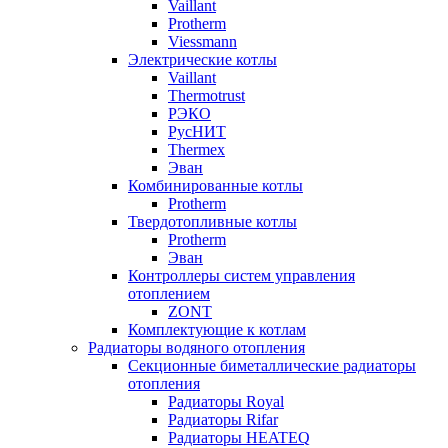
Vaillant
Protherm
Viessmann
Электрические котлы
Vaillant
Thermotrust
РЭКО
РусНИТ
Thermex
Эван
Комбинированные котлы
Protherm
Твердотопливные котлы
Protherm
Эван
Контроллеры систем управления
отоплением
ZONT
Комплектующие к котлам
Радиаторы водяного отопления
Секционные биметаллические радиаторы
отопления
Радиаторы Royal
Радиаторы Rifar
Радиаторы HEATEQ