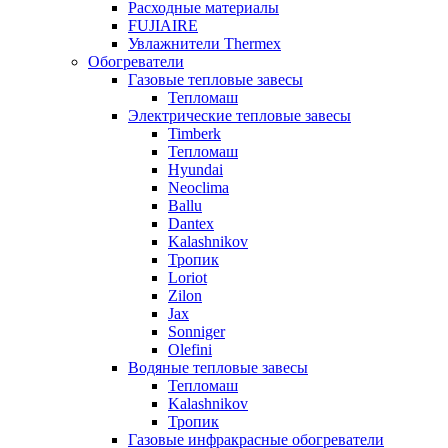
Расходные материалы
FUJIAIRE
Увлажнители Thermex
Обогреватели
Газовые тепловые завесы
Тепломаш
Электрические тепловые завесы
Timberk
Тепломаш
Hyundai
Neoclima
Ballu
Dantex
Kalashnikov
Тропик
Loriot
Zilon
Jax
Sonniger
Olefini
Водяные тепловые завесы
Тепломаш
Kalashnikov
Тропик
Газовые инфракрасные обогреватели