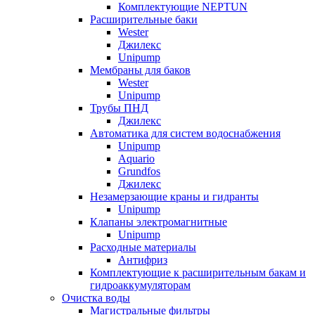
Комплектующие NEPTUN
Расширительные баки
Wester
Джилекс
Unipump
Мембраны для баков
Wester
Unipump
Трубы ПНД
Джилекс
Автоматика для систем водоснабжения
Unipump
Aquario
Grundfos
Джилекс
Незамерзающие краны и гидранты
Unipump
Клапаны электромагнитные
Unipump
Расходные материалы
Антифриз
Комплектующие к расширительным бакам и
гидроаккумуляторам
Очистка воды
Магистральные фильтры