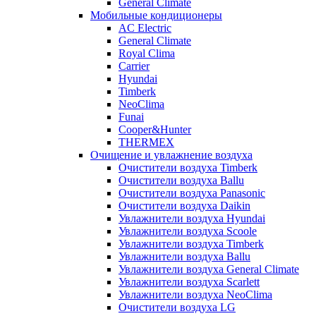
General Climate
Мобильные кондиционеры
AC Electric
General Climate
Royal Clima
Carrier
Hyundai
Timberk
NeoClima
Funai
Cooper&Hunter
THERMEX
Очищение и увлажнение воздуха
Очистители воздуха Timberk
Очистители воздуха Ballu
Очистители воздуха Panasonic
Очистители воздуха Daikin
Увлажнители воздуха Hyundai
Увлажнители воздуха Scoole
Увлажнители воздуха Timberk
Увлажнители воздуха Ballu
Увлажнители воздуха General Climate
Увлажнители воздуха Scarlett
Увлажнители воздуха NeoClima
Очистители воздуха LG