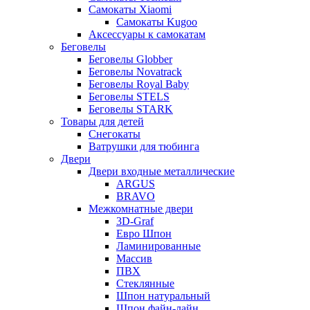
Самокаты Xiaomi
Самокаты Kugoo
Аксессуары к самокатам
Беговелы
Беговелы Globber
Беговелы Novatrack
Беговелы Royal Baby
Беговелы STELS
Беговелы STARK
Товары для детей
Снегокаты
Ватрушки для тюбинга
Двери
Двери входные металлические
ARGUS
BRAVO
Межкомнатные двери
3D-Graf
Евро Шпон
Ламинированные
Массив
ПВХ
Стеклянные
Шпон натуральный
Шпон файн-лайн