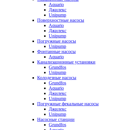
Aquario
Джилекс
Unipump
Поверхностные насосы
Aquario
Джилекс
Unipump
Погружные насосы
Unipump
Фонтанные насосы
Aquario
Канализационные установки
Grundfos
Unipump
Колодезные насосы
Grundfos
Aquario
Джилекс
Unipump
Погружные фекальные насосы
Джилекс
Unipump
Насосные станции
Grundfos
Aquario