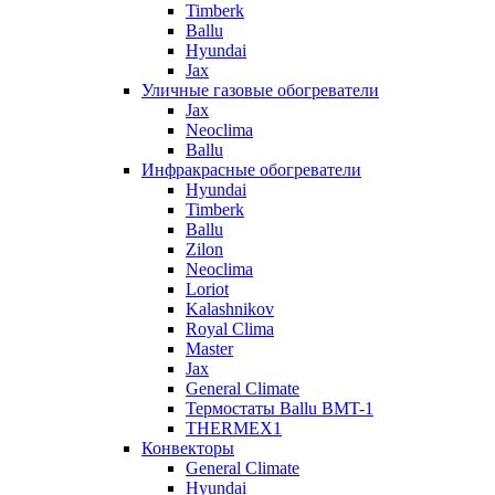
Timberk
Ballu
Hyundai
Jax
Уличные газовые обогреватели
Jax
Neoclima
Ballu
Инфракрасные обогреватели
Hyundai
Timberk
Ballu
Zilon
Neoclima
Loriot
Kalashnikov
Royal Clima
Master
Jax
General Climate
Термостаты Ballu BMT-1
THERMEX1
Конвекторы
General Climate
Hyundai