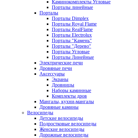
Каминокомплекты Угловые
Порталы линейные
Порталы
Порталы Dimplex
Порталы Royal Flame
Порталы RealFlame
Порталы Electrolux
Порталы "Камень"
Порталы "Дерево"
Порталы Угловые
Порталы Линейные
Электрические печи
Дровяные печи
Аксессуары
Экраны
Дровницы
Наборы каминные
Комплекты дров
Мангалы, кухни-мангалы
Дровяные камины
Велосипеды
Детские велосипеды
Подростковые велосипеды
Женские велосипеды
Дорожные велосипеды