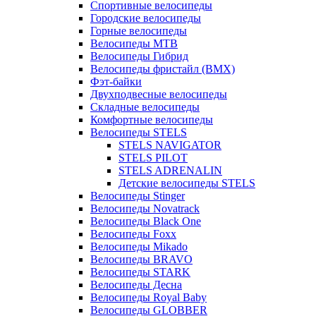
Спортивные велосипеды
Городские велосипеды
Горные велосипеды
Велосипеды MTB
Велосипеды Гибрид
Велосипеды фристайл (BMX)
Фэт-байки
Двухподвесные велосипеды
Складные велосипеды
Комфортные велосипеды
Велосипеды STELS
STELS NAVIGATOR
STELS PILOT
STELS ADRENALIN
Детские велосипеды STELS
Велосипеды Stinger
Велосипеды Novatrack
Велосипеды Black One
Велосипеды Foxx
Велосипеды Mikado
Велосипеды BRAVO
Велосипеды STARK
Велосипеды Десна
Велосипеды Royal Baby
Велосипеды GLOBBER