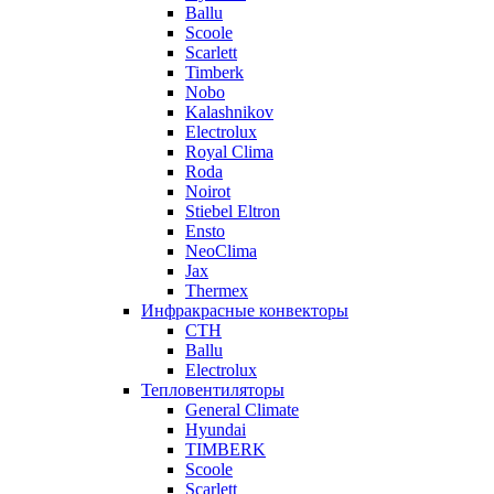
Ballu
Scoole
Scarlett
Timberk
Nobo
Kalashnikov
Electrolux
Royal Clima
Roda
Noirot
Stiebel Eltron
Ensto
NeoClima
Jax
Thermex
Инфракрасные конвекторы
CTH
Ballu
Electrolux
Тепловентиляторы
General Climate
Hyundai
TIMBERK
Scoole
Scarlett