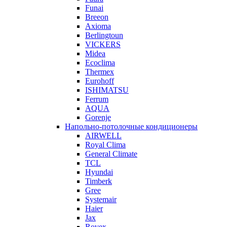
Funai
Breeon
Axioma
Berlingtoun
VICKERS
Midea
Ecoclima
Thermex
Eurohoff
ISHIMATSU
Ferrum
AQUA
Gorenje
Напольно-потолочные кондиционеры
AIRWELL
Royal Clima
General Climate
TCL
Hyundai
Timberk
Gree
Systemair
Haier
Jax
Rovex