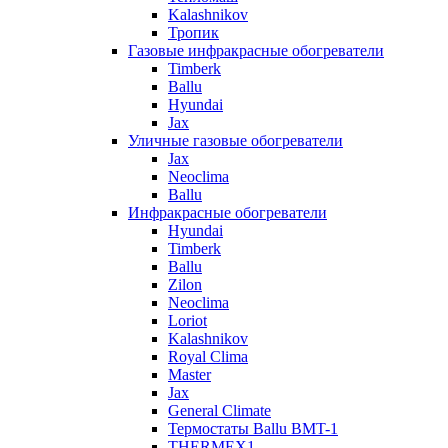
Kalashnikov
Тропик
Газовые инфракрасные обогреватели
Timberk
Ballu
Hyundai
Jax
Уличные газовые обогреватели
Jax
Neoclima
Ballu
Инфракрасные обогреватели
Hyundai
Timberk
Ballu
Zilon
Neoclima
Loriot
Kalashnikov
Royal Clima
Master
Jax
General Climate
Термостаты Ballu BMT-1
THERMEX1