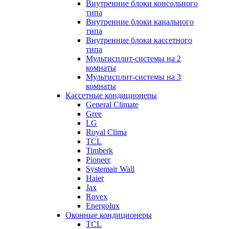
Внутренние блоки консольного
типа
Внутренние блоки канального
типа
Внутренние блоки кассетного
типа
Мультисплит-системы на 2
комнаты
Мультисплит-системы на 3
комнаты
Кассетные кондиционеры
General Climate
Gree
LG
Royal Clima
TCL
Timberk
Pioneer
Systemair Wall
Haier
Jax
Rovex
Energolux
Оконные кондиционеры
TCL