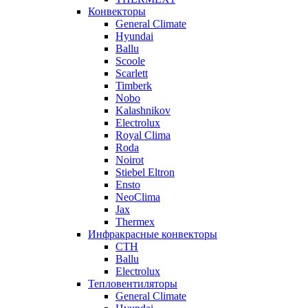
Конвекторы
General Climate
Hyundai
Ballu
Scoole
Scarlett
Timberk
Nobo
Kalashnikov
Electrolux
Royal Clima
Roda
Noirot
Stiebel Eltron
Ensto
NeoClima
Jax
Thermex
Инфракрасные конвекторы
CTH
Ballu
Electrolux
Тепловентиляторы
General Climate