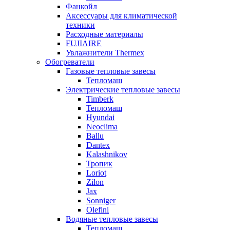
Фанкойл
Аксессуары для климатической
техники
Расходные материалы
FUJIAIRE
Увлажнители Thermex
Обогреватели
Газовые тепловые завесы
Тепломаш
Электрические тепловые завесы
Timberk
Тепломаш
Hyundai
Neoclima
Ballu
Dantex
Kalashnikov
Тропик
Loriot
Zilon
Jax
Sonniger
Olefini
Водяные тепловые завесы
Тепломаш