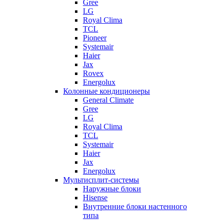
Gree
LG
Royal Clima
TCL
Pioneer
Systemair
Haier
Jax
Rovex
Energolux
Колонные кондиционеры
General Climate
Gree
LG
Royal Clima
TCL
Systemair
Haier
Jax
Energolux
Мультисплит-системы
Наружные блоки
Hisense
Внутренние блоки настенного
типа