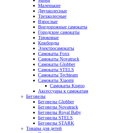
Мини
Маленькие
Двухколесные
Трехколесные
Взрослые
Внедорожные самокаты
Городские самокаты
Трюковые
Кикборды
Электросамокаты
Самокаты Foxx
Самокаты Novatrack
Самокаты Globber
Самокаты STELS
Самокаты Techteam
Самокаты Xiaomi
Самокаты Kugoo
Аксессуары к самокатам
Беговелы
Беговелы Globber
Беговелы Novatrack
Беговелы Royal Baby
Беговелы STELS
Беговелы STARK
Товары для детей