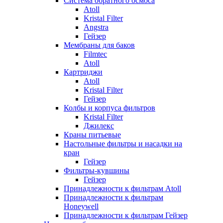
Система обратного осмоса
Atoll
Kristal Filter
Angstra
Гейзер
Мембраны для баков
Filmtec
Atoll
Картриджи
Atoll
Kristal Filter
Гейзер
Колбы и корпуса фильтров
Kristal Filter
Джилекс
Краны питьевые
Настольные фильтры и насадки на
кран
Гейзер
Фильтры-кувшины
Гейзер
Принадлежности к фильтрам Atoll
Принадлежности к фильтрам
Honeywell
Принадлежности к фильтрам Гейзер