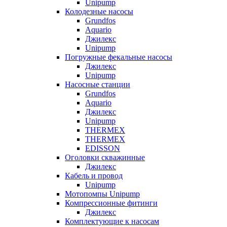
Unipump
Колодезные насосы
Grundfos
Aquario
Джилекс
Unipump
Погружные фекальные насосы
Джилекс
Unipump
Насосные станции
Grundfos
Aquario
Джилекс
Unipump
THERMEX
THERMEX
EDISSON
Оголовки скважинные
Джилекс
Кабель и провод
Unipump
Мотопомпы Unipump
Компрессионные фитинги
Джилекс
Комплектующие к насосам