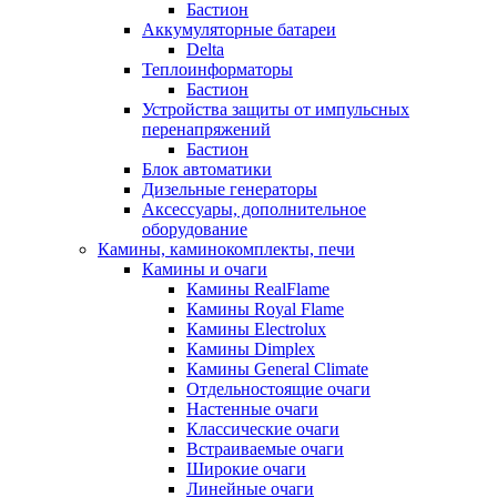
Бастион
Аккумуляторные батареи
Delta
Теплоинформаторы
Бастион
Устройства защиты от импульсных
перенапряжений
Бастион
Блок автоматики
Дизельные генераторы
Аксессуары, дополнительное
оборудование
Камины, каминокомплекты, печи
Камины и очаги
Камины RealFlame
Камины Royal Flame
Камины Electrolux
Камины Dimplex
Камины General Climate
Отдельностоящие очаги
Настенные очаги
Классические очаги
Встраиваемые очаги
Широкие очаги
Линейные очаги