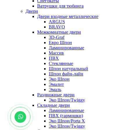
Снегокаты
Ватрушки для тюбинга
Двери
Двери входные металлические
ARGUS
BRAVO
Межкомнатные двери
3D-Graf
Евро Шпон
Ламинированные
Массив
ПВХ
Стеклянные
Шпон натуральный
Шпон файн-лайн
Эко Шпон
Эмалит
Эмаль
Раздвижные двери
Эко Шпон/Twiggy
Складные двери
Ламинированные
ПВХ (гармошки)
Эко Шпон/Porta X
Эко Шпон/Twiggy