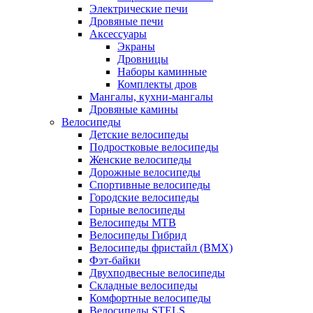
Электрические печи
Дровяные печи
Аксессуары
Экраны
Дровницы
Наборы каминные
Комплекты дров
Мангалы, кухни-мангалы
Дровяные камины
Велосипеды
Детские велосипеды
Подростковые велосипеды
Женские велосипеды
Дорожные велосипеды
Спортивные велосипеды
Городские велосипеды
Горные велосипеды
Велосипеды MTB
Велосипеды Гибрид
Велосипеды фристайл (BMX)
Фэт-байки
Двухподвесные велосипеды
Складные велосипеды
Комфортные велосипеды
Велосипеды STELS