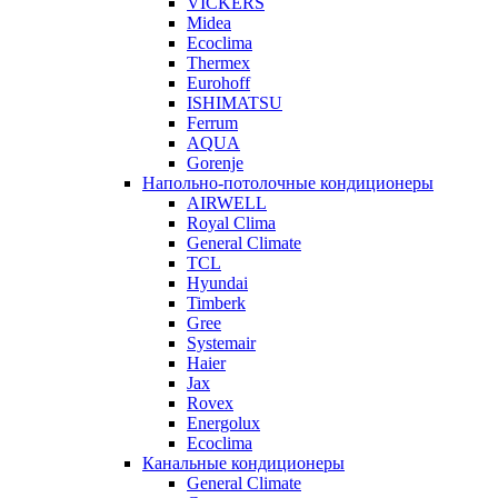
VICKERS
Midea
Ecoclima
Thermex
Eurohoff
ISHIMATSU
Ferrum
AQUA
Gorenje
Напольно-потолочные кондиционеры
AIRWELL
Royal Clima
General Climate
TCL
Hyundai
Timberk
Gree
Systemair
Haier
Jax
Rovex
Energolux
Ecoclima
Канальные кондиционеры
General Climate