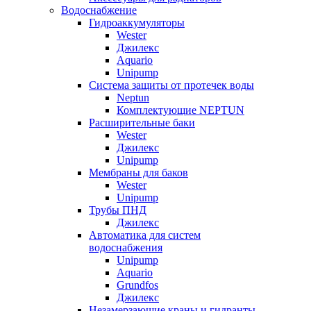
Водоснабжение
Гидроаккумуляторы
Wester
Джилекс
Aquario
Unipump
Система защиты от протечек воды
Neptun
Комплектующие NEPTUN
Расширительные баки
Wester
Джилекс
Unipump
Мембраны для баков
Wester
Unipump
Трубы ПНД
Джилекс
Автоматика для систем
водоснабжения
Unipump
Aquario
Grundfos
Джилекс
Незамерзающие краны и гидранты