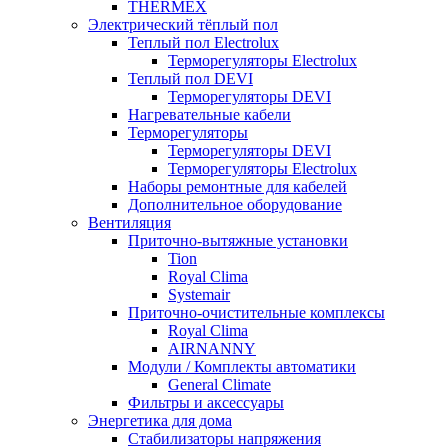
THERMEX
Электрический тёплый пол
Теплый пол Electrolux
Терморегуляторы Electrolux
Теплый пол DEVI
Терморегуляторы DEVI
Нагревательные кабели
Терморегуляторы
Терморегуляторы DEVI
Терморегуляторы Electrolux
Наборы ремонтные для кабелей
Дополнительное оборудование
Вентиляция
Приточно-вытяжные установки
Tion
Royal Clima
Systemair
Приточно-очистительные комплексы
Royal Clima
AIRNANNY
Модули / Комплекты автоматики
General Climate
Фильтры и аксессуары
Энергетика для дома
Стабилизаторы напряжения