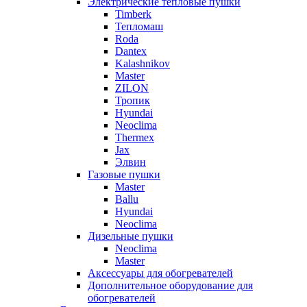
Электрические тепловые пушки
Timberk
Тепломаш
Roda
Dantex
Kalashnikov
Master
ZILON
Тропик
Hyundai
Neoclima
Thermex
Jax
Элвин
Газовые пушки
Master
Ballu
Hyundai
Neoclima
Дизельные пушки
Neoclima
Master
Аксессуары для обогревателей
Дополнительное оборудование для
обогревателей