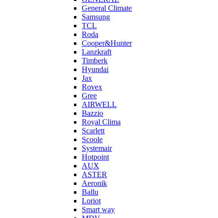
General Climate
Samsung
TCL
Roda
Cooper&Hunter
Lanzkraft
Timberk
Hyundai
Jax
Rovex
Gree
AIRWELL
Bazzio
Royal Clima
Scarlett
Scoole
Systemair
Hotpoint
AUX
ASTER
Aeronik
Ballu
Loriot
Smart way