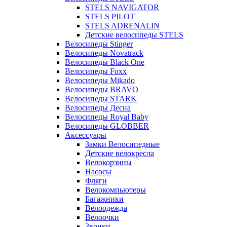
STELS NAVIGATOR
STELS PILOT
STELS ADRENALIN
Детские велосипеды STELS
Велосипеды Stinger
Велосипеды Novatrack
Велосипеды Black One
Велосипеды Foxx
Велосипеды Mikado
Велосипеды BRAVO
Велосипеды STARK
Велосипеды Десна
Велосипеды Royal Baby
Велосипеды GLOBBER
Аксессуары
Замки Велосипедные
Детские велокресла
Велокорзины
Насосы
Фляги
Велокомпьютеры
Багажники
Велоодежда
Велоочки
Звонки