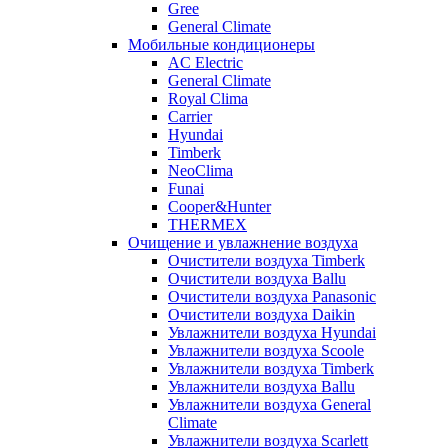
Gree
General Climate
Мобильные кондиционеры
AC Electric
General Climate
Royal Clima
Carrier
Hyundai
Timberk
NeoClima
Funai
Cooper&Hunter
THERMEX
Очищение и увлажнение воздуха
Очистители воздуха Timberk
Очистители воздуха Ballu
Очистители воздуха Panasonic
Очистители воздуха Daikin
Увлажнители воздуха Hyundai
Увлажнители воздуха Scoole
Увлажнители воздуха Timberk
Увлажнители воздуха Ballu
Увлажнители воздуха General
Climate
Увлажнители воздуха Scarlett