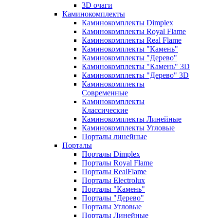
3D очаги
Каминокомплекты
Каминокомплекты Dimplex
Каминокомплекты Royal Flame
Каминокомплекты Real Flame
Каминокомплекты "Камень"
Каминокомплекты "Дерево"
Каминокомплекты "Камень" 3D
Каминокомплекты "Дерево" 3D
Каминокомплекты
Современные
Каминокомплекты
Классические
Каминокомплекты Линейные
Каминокомплекты Угловые
Порталы линейные
Порталы
Порталы Dimplex
Порталы Royal Flame
Порталы RealFlame
Порталы Electrolux
Порталы "Камень"
Порталы "Дерево"
Порталы Угловые
Порталы Линейные