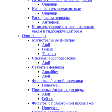
Unipump
Клапаны электромагнитные
Unipump
Расходные материалы
Антифриз
Комплектующие к расширительным
бакам и гидроаккумуляторам
Очистка воды
Магистральные фильтры
Atoll
Гейзер
Thermex
Системы водоподготовки
Atoll
Сетчатые фильтры
Aquafilter
Atoll
Фильтры обратной промывки
Honeywell
Проточные фильтры для воды
Atoll
Гейзер
Фильтры с прямоточной промывкой
Honeywell