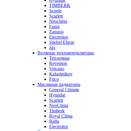
Hyundai
TIMBERK
Scoole
Scarlett
Neoclima
Faura
Zanussi
Electrolux
Stiebel Eltron
Jax
Водяные тепловентиляторы
Тепломаш
Reventon
Volcano
Kalashnikov
Frico
Масляные радиаторы
General Climate
Hyundai
Scarlett
NeoClima
Timberk
Royal Clima
Ballu
Electrolux