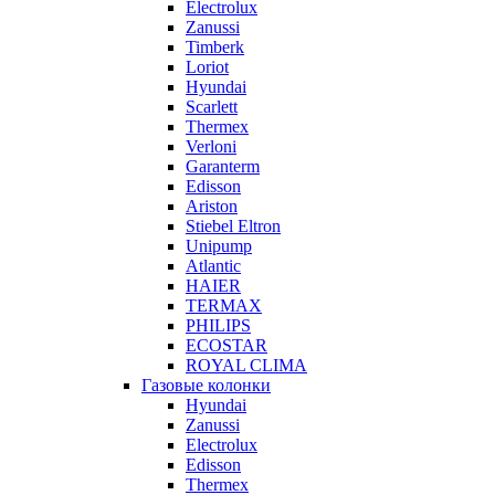
Electrolux
Zanussi
Timberk
Loriot
Hyundai
Scarlett
Thermex
Verloni
Garanterm
Edisson
Ariston
Stiebel Eltron
Unipump
Atlantic
HAIER
TERMAX
PHILIPS
ECOSTAR
ROYAL CLIMA
Газовые колонки
Hyundai
Zanussi
Electrolux
Edisson
Thermex