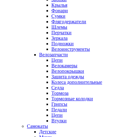
Крылья
Фонари
Сумки
Флягодержатели
Шлемы
Перчатки
Зеркала
Подножки
Велоинструменты
Велозапчасти
Цепи
Велокамеры
Велопокрышки
Защита одежды
Колеса дополнительные
Седла
Тормоза
Тормозные колодки
Грипсы
Педали
Цепи
Втулки
Самокаты
Детские