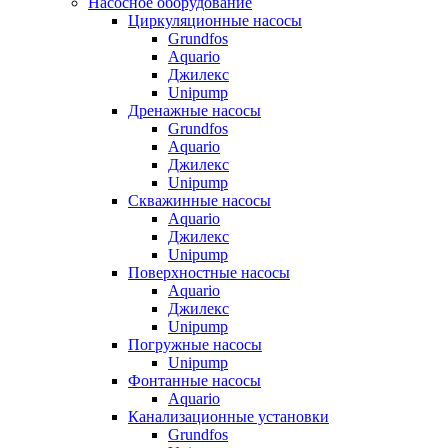
Насосное оборудование
Циркуляционные насосы
Grundfos
Aquario
Джилекс
Unipump
Дренажные насосы
Grundfos
Aquario
Джилекс
Unipump
Скважинные насосы
Aquario
Джилекс
Unipump
Поверхностные насосы
Aquario
Джилекс
Unipump
Погружные насосы
Unipump
Фонтанные насосы
Aquario
Канализационные установки
Grundfos