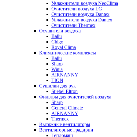
Увлажнители воздуха NeoClima
Очистители воздуха LG
Очистители воздуха Dantex
Увлажнители воздуха Dantex
Очистители Thermex
Осушители воздуха
Ballu
Chigo
Royal Clima
Климатические комплексы
Ballu
Sharp
Winia
AIRNANNY
TION
Сушилки для рук
Stiebel Eltron
Фильтры для очистителей воздуха
Sharp
General Climate
AIRNANNY
Thermex
Вытяжные вентиляторы
Вентиляторные градирни
Тепломаш