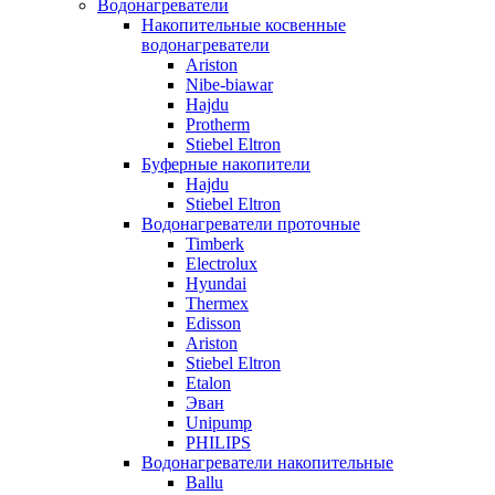
Водонагреватели
Накопительные косвенные
водонагреватели
Ariston
Nibe-biawar
Hajdu
Protherm
Stiebel Eltron
Буферные накопители
Hajdu
Stiebel Eltron
Водонагреватели проточные
Timberk
Electrolux
Hyundai
Thermex
Edisson
Ariston
Stiebel Eltron
Etalon
Эван
Unipump
PHILIPS
Водонагреватели накопительные
Ballu