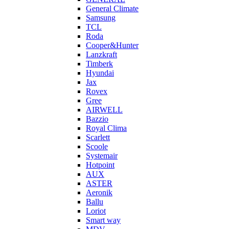
General Climate
Samsung
TCL
Roda
Cooper&Hunter
Lanzkraft
Timberk
Hyundai
Jax
Rovex
Gree
AIRWELL
Bazzio
Royal Clima
Scarlett
Scoole
Systemair
Hotpoint
AUX
ASTER
Aeronik
Ballu
Loriot
Smart way