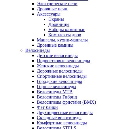
Электрические печи
Дровяные печи
Аксессуары
Экраны
Дровницы
Наборы каминные
Комплекты дров
Мангалы, кухни-мангалы
Дровяные камины
Велосипеды
Детские велосипеды
Подростковые велосипеды
Женские велосипеды
Дорожные велосипеды
Спортивные велосипеды
Городские велосипеды
Горные велосипеды
Велосипеды MTB
Велосипеды Гибрид
Велосипеды фристайл (BMX)
Фэт-байки
Двухподвесные велосипеды
Складные велосипеды
Комфортные велосипеды
Велосипеды STELS