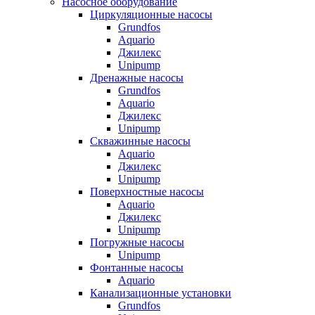
Насосное оборудование
Циркуляционные насосы
Grundfos
Aquario
Джилекс
Unipump
Дренажные насосы
Grundfos
Aquario
Джилекс
Unipump
Скважинные насосы
Aquario
Джилекс
Unipump
Поверхностные насосы
Aquario
Джилекс
Unipump
Погружные насосы
Unipump
Фонтанные насосы
Aquario
Канализационные установки
Grundfos