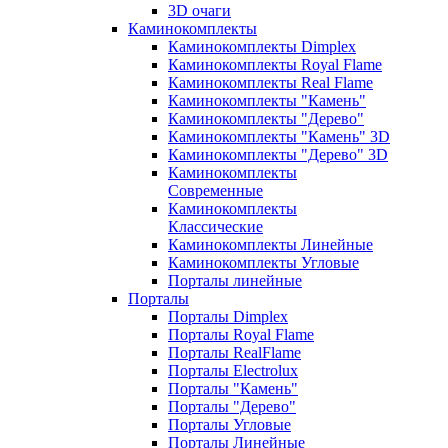
3D очаги
Каминокомплекты
Каминокомплекты Dimplex
Каминокомплекты Royal Flame
Каминокомплекты Real Flame
Каминокомплекты "Камень"
Каминокомплекты "Дерево"
Каминокомплекты "Камень" 3D
Каминокомплекты "Дерево" 3D
Каминокомплекты
Современные
Каминокомплекты
Классические
Каминокомплекты Линейные
Каминокомплекты Угловые
Порталы линейные
Порталы
Порталы Dimplex
Порталы Royal Flame
Порталы RealFlame
Порталы Electrolux
Порталы "Камень"
Порталы "Дерево"
Порталы Угловые
Порталы Линейные