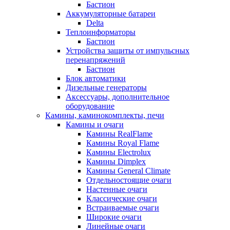
Бастион
Аккумуляторные батареи
Delta
Теплоинформаторы
Бастион
Устройства защиты от импульсных
перенапряжений
Бастион
Блок автоматики
Дизельные генераторы
Аксессуары, дополнительное
оборудование
Камины, каминокомплекты, печи
Камины и очаги
Камины RealFlame
Камины Royal Flame
Камины Electrolux
Камины Dimplex
Камины General Climate
Отдельностоящие очаги
Настенные очаги
Классические очаги
Встраиваемые очаги
Широкие очаги
Линейные очаги