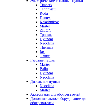
Электрические тепловые пушки
Timberk
Тепломаш
Roda
Dantex
Kalashnikov
Master
ZILON
Тропик
Hyundai
Neoclima
Thermex
Jax
Элвин
Газовые пушки
Master
Ballu
Hyundai
Neoclima
Дизельные пушки
Neoclima
Master
Аксессуары для обогревателей
Дополнительное оборудование для
обогревателей