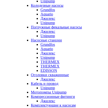
Unipump
Колодезные насосы
Grundfos
Aquario
Джилекс
Unipump
Погружные фекальные насосы
Джилекс
Unipump
Насосные станции
Grundfos
Aquario
Джилекс
Unipump
THERMEX
THERMEX
EDISSON
Оголовки скважинные
Джилекс
Кабель и провод
Unipump
Мотопомпы Unipump
Компрессионные фитинги
Джилекс
Комплектующие к насосам