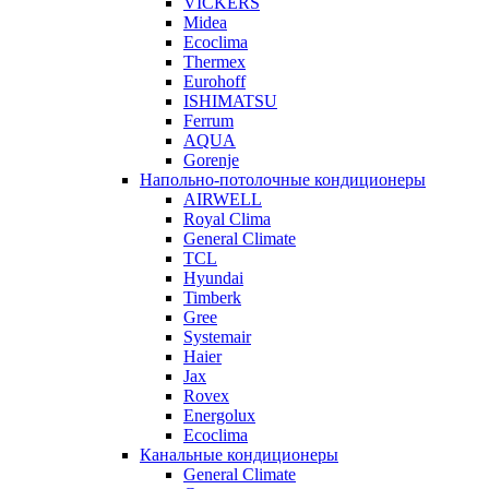
VICKERS
Midea
Ecoclima
Thermex
Eurohoff
ISHIMATSU
Ferrum
AQUA
Gorenje
Напольно-потолочные кондиционеры
AIRWELL
Royal Clima
General Climate
TCL
Hyundai
Timberk
Gree
Systemair
Haier
Jax
Rovex
Energolux
Ecoclima
Канальные кондиционеры
General Climate