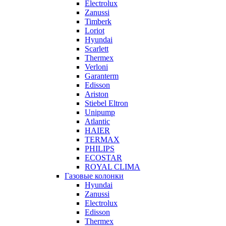
Electrolux
Zanussi
Timberk
Loriot
Hyundai
Scarlett
Thermex
Verloni
Garanterm
Edisson
Ariston
Stiebel Eltron
Unipump
Atlantic
HAIER
TERMAX
PHILIPS
ECOSTAR
ROYAL CLIMA
Газовые колонки
Hyundai
Zanussi
Electrolux
Edisson
Thermex