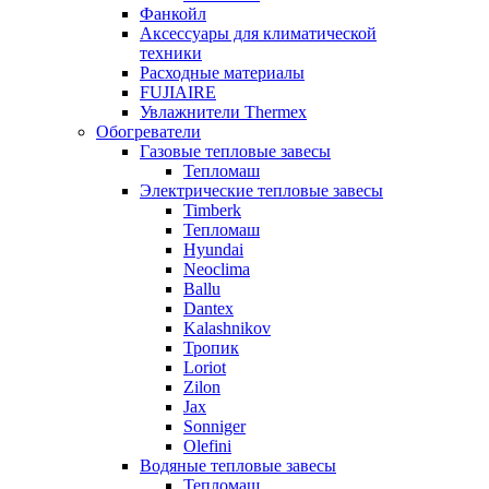
Фанкойл
Аксессуары для климатической
техники
Расходные материалы
FUJIAIRE
Увлажнители Thermex
Обогреватели
Газовые тепловые завесы
Тепломаш
Электрические тепловые завесы
Timberk
Тепломаш
Hyundai
Neoclima
Ballu
Dantex
Kalashnikov
Тропик
Loriot
Zilon
Jax
Sonniger
Olefini
Водяные тепловые завесы
Тепломаш