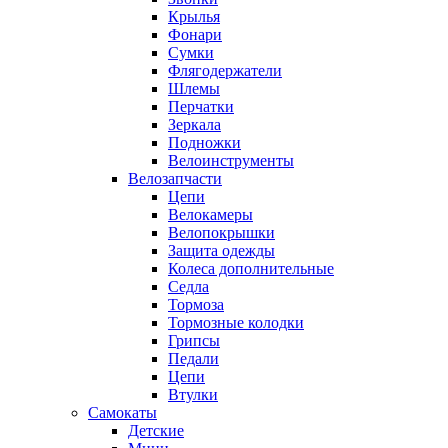
Крылья
Фонари
Сумки
Флягодержатели
Шлемы
Перчатки
Зеркала
Подножки
Велоинструменты
Велозапчасти
Цепи
Велокамеры
Велопокрышки
Защита одежды
Колеса дополнительные
Седла
Тормоза
Тормозные колодки
Грипсы
Педали
Цепи
Втулки
Самокаты
Детские