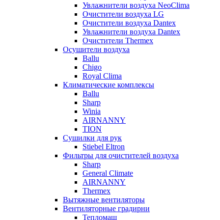
Увлажнители воздуха NeoClima
Очистители воздуха LG
Очистители воздуха Dantex
Увлажнители воздуха Dantex
Очистители Thermex
Осушители воздуха
Ballu
Chigo
Royal Clima
Климатические комплексы
Ballu
Sharp
Winia
AIRNANNY
TION
Сушилки для рук
Stiebel Eltron
Фильтры для очистителей воздуха
Sharp
General Climate
AIRNANNY
Thermex
Вытяжные вентиляторы
Вентиляторные градирни
Тепломаш