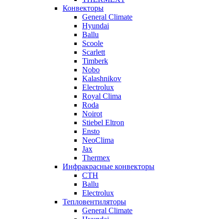
Конвекторы
General Climate
Hyundai
Ballu
Scoole
Scarlett
Timberk
Nobo
Kalashnikov
Electrolux
Royal Clima
Roda
Noirot
Stiebel Eltron
Ensto
NeoClima
Jax
Thermex
Инфракрасные конвекторы
CTH
Ballu
Electrolux
Тепловентиляторы
General Climate