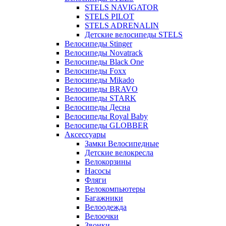
STELS NAVIGATOR
STELS PILOT
STELS ADRENALIN
Детские велосипеды STELS
Велосипеды Stinger
Велосипеды Novatrack
Велосипеды Black One
Велосипеды Foxx
Велосипеды Mikado
Велосипеды BRAVO
Велосипеды STARK
Велосипеды Десна
Велосипеды Royal Baby
Велосипеды GLOBBER
Аксессуары
Замки Велосипедные
Детские велокресла
Велокорзины
Насосы
Фляги
Велокомпьютеры
Багажники
Велоодежда
Велоочки
Звонки