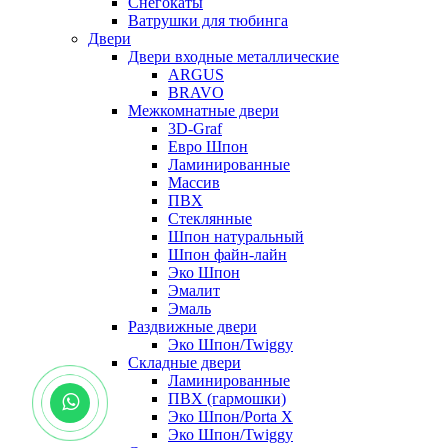
Снегокаты
Ватрушки для тюбинга
Двери
Двери входные металлические
ARGUS
BRAVO
Межкомнатные двери
3D-Graf
Евро Шпон
Ламинированные
Массив
ПВХ
Стеклянные
Шпон натуральный
Шпон файн-лайн
Эко Шпон
Эмалит
Эмаль
Раздвижные двери
Эко Шпон/Twiggy
Складные двери
Ламинированные
ПВХ (гармошки)
Эко Шпон/Porta X
Эко Шпон/Twiggy