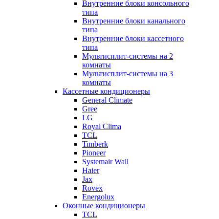
Внутренние блоки консольного
типа
Внутренние блоки канального
типа
Внутренние блоки кассетного
типа
Мультисплит-системы на 2
комнаты
Мультисплит-системы на 3
комнаты
Кассетные кондиционеры
General Climate
Gree
LG
Royal Clima
TCL
Timberk
Pioneer
Systemair Wall
Haier
Jax
Rovex
Energolux
Оконные кондиционеры
TCL