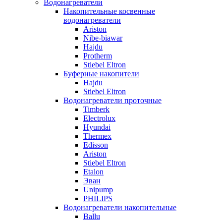
Водонагреватели
Накопительные косвенные
водонагреватели
Ariston
Nibe-biawar
Hajdu
Protherm
Stiebel Eltron
Буферные накопители
Hajdu
Stiebel Eltron
Водонагреватели проточные
Timberk
Electrolux
Hyundai
Thermex
Edisson
Ariston
Stiebel Eltron
Etalon
Эван
Unipump
PHILIPS
Водонагреватели накопительные
Ballu