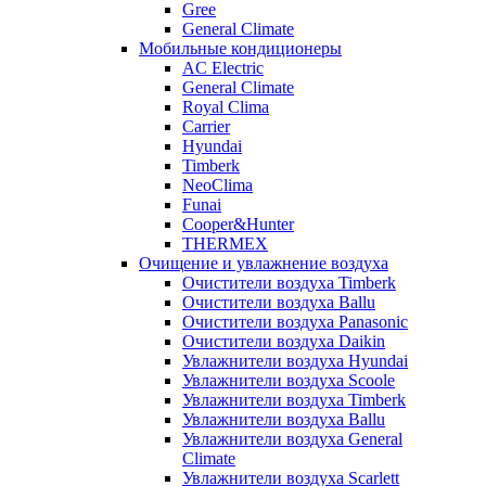
Gree
General Climate
Мобильные кондиционеры
AC Electric
General Climate
Royal Clima
Carrier
Hyundai
Timberk
NeoClima
Funai
Cooper&Hunter
THERMEX
Очищение и увлажнение воздуха
Очистители воздуха Timberk
Очистители воздуха Ballu
Очистители воздуха Panasonic
Очистители воздуха Daikin
Увлажнители воздуха Hyundai
Увлажнители воздуха Scoole
Увлажнители воздуха Timberk
Увлажнители воздуха Ballu
Увлажнители воздуха General
Climate
Увлажнители воздуха Scarlett