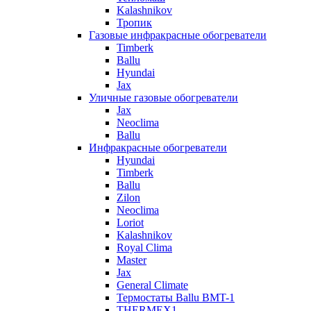
Kalashnikov
Тропик
Газовые инфракрасные обогреватели
Timberk
Ballu
Hyundai
Jax
Уличные газовые обогреватели
Jax
Neoclima
Ballu
Инфракрасные обогреватели
Hyundai
Timberk
Ballu
Zilon
Neoclima
Loriot
Kalashnikov
Royal Clima
Master
Jax
General Climate
Термостаты Ballu BMT-1
THERMEX1