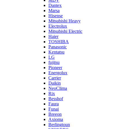
MDV
Dantex
Marsa
Hisense
Mitsubishi Heavy
Electrolux
Mitsubishi Electric
Haier
TOSHIBA
Panasonic
Kentatsu
LG
fujitsu
Pioneer
Energolux
Carrier
Daikin
NeoClima
Rix
Besshof
Faura
Funai
Breeon
Axioma
Berlingtoun