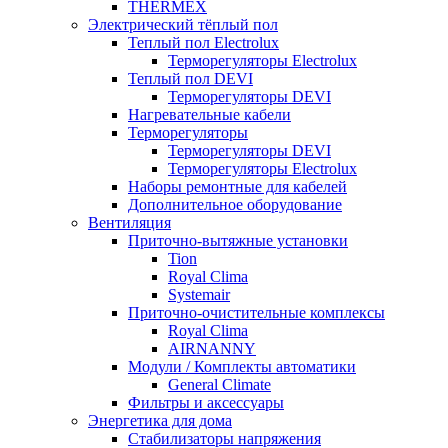
THERMEX
Электрический тёплый пол
Теплый пол Electrolux
Терморегуляторы Electrolux
Теплый пол DEVI
Терморегуляторы DEVI
Нагревательные кабели
Терморегуляторы
Терморегуляторы DEVI
Терморегуляторы Electrolux
Наборы ремонтные для кабелей
Дополнительное оборудование
Вентиляция
Приточно-вытяжные установки
Tion
Royal Clima
Systemair
Приточно-очистительные комплексы
Royal Clima
AIRNANNY
Модули / Комплекты автоматики
General Climate
Фильтры и аксессуары
Энергетика для дома
Стабилизаторы напряжения