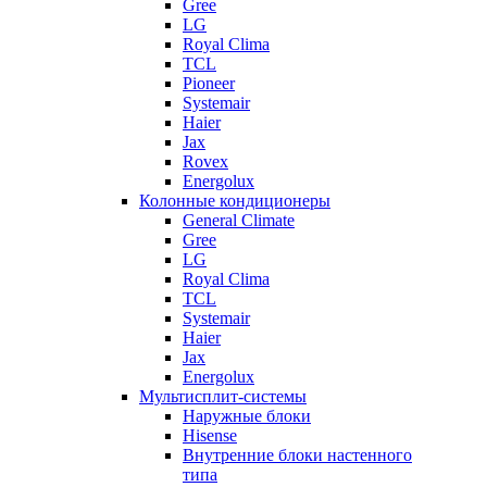
Gree
LG
Royal Clima
TCL
Pioneer
Systemair
Haier
Jax
Rovex
Energolux
Колонные кондиционеры
General Climate
Gree
LG
Royal Clima
TCL
Systemair
Haier
Jax
Energolux
Мультисплит-системы
Наружные блоки
Hisense
Внутренние блоки настенного
типа