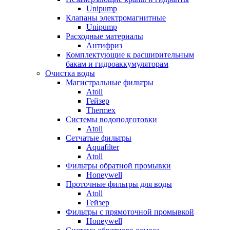
Unipump
Клапаны электромагнитные
Unipump
Расходные материалы
Антифриз
Комплектующие к расширительным
бакам и гидроаккумуляторам
Очистка воды
Магистральные фильтры
Atoll
Гейзер
Thermex
Системы водоподготовки
Atoll
Сетчатые фильтры
Aquafilter
Atoll
Фильтры обратной промывки
Honeywell
Проточные фильтры для воды
Atoll
Гейзер
Фильтры с прямоточной промывкой
Honeywell