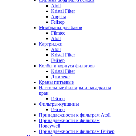
Система обратного осмоса
Atoll
Kristal Filter
Angstra
Гейзер
Мембраны для баков
Filmtec
Atoll
Картриджи
Atoll
Kristal Filter
Гейзер
Колбы и корпуса фильтров
Kristal Filter
Джилекс
Краны питьевые
Настольные фильтры и насадки на
кран
Гейзер
Фильтры-кувшины
Гейзер
Принадлежности к фильтрам Atoll
Принадлежности к фильтрам
Honeywell
Принадлежности к фильтрам Гейзер