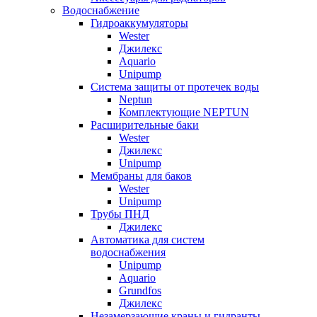
Водоснабжение
Гидроаккумуляторы
Wester
Джилекс
Aquario
Unipump
Система защиты от протечек воды
Neptun
Комплектующие NEPTUN
Расширительные баки
Wester
Джилекс
Unipump
Мембраны для баков
Wester
Unipump
Трубы ПНД
Джилекс
Автоматика для систем
водоснабжения
Unipump
Aquario
Grundfos
Джилекс
Незамерзающие краны и гидранты