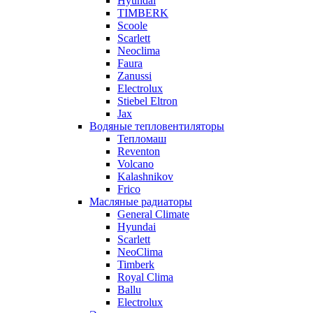
Hyundai
TIMBERK
Scoole
Scarlett
Neoclima
Faura
Zanussi
Electrolux
Stiebel Eltron
Jax
Водяные тепловентиляторы
Тепломаш
Reventon
Volcano
Kalashnikov
Frico
Масляные радиаторы
General Climate
Hyundai
Scarlett
NeoClima
Timberk
Royal Clima
Ballu
Electrolux