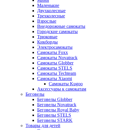
Мини
Маленькие
Двухколесные
Трехколесные
Взрослые
Внедорожные самокаты
Городские самокаты
Трюковые
Кикборды
Электросамокаты
Самокаты Foxx
Самокаты Novatrack
Самокаты Globber
Самокаты STELS
Самокаты Techteam
Самокаты Xiaomi
Самокаты Kugoo
Аксессуары к самокатам
Беговелы
Беговелы Globber
Беговелы Novatrack
Беговелы Royal Baby
Беговелы STELS
Беговелы STARK
Товары для детей