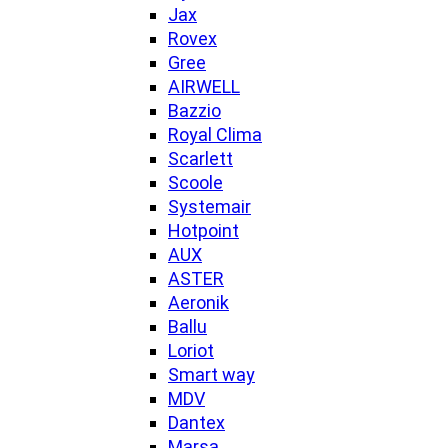
Jax
Rovex
Gree
AIRWELL
Bazzio
Royal Clima
Scarlett
Scoole
Systemair
Hotpoint
AUX
ASTER
Aeronik
Ballu
Loriot
Smart way
MDV
Dantex
Marsa