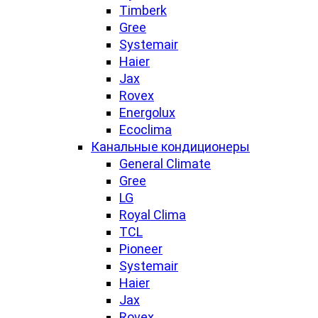
Timberk
Gree
Systemair
Haier
Jax
Rovex
Energolux
Ecoclima
Канальные кондиционеры
General Climate
Gree
LG
Royal Clima
TCL
Pioneer
Systemair
Haier
Jax
Rovex