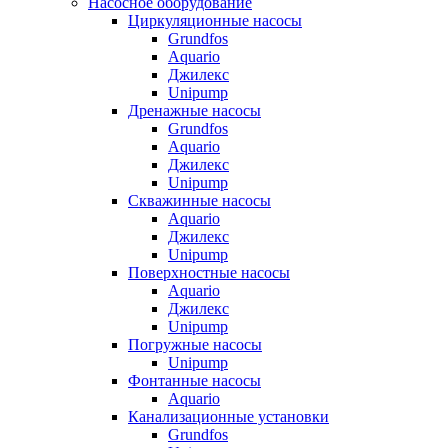
Насосное оборудование
Циркуляционные насосы
Grundfos
Aquario
Джилекс
Unipump
Дренажные насосы
Grundfos
Aquario
Джилекс
Unipump
Скважинные насосы
Aquario
Джилекс
Unipump
Поверхностные насосы
Aquario
Джилекс
Unipump
Погружные насосы
Unipump
Фонтанные насосы
Aquario
Канализационные установки
Grundfos