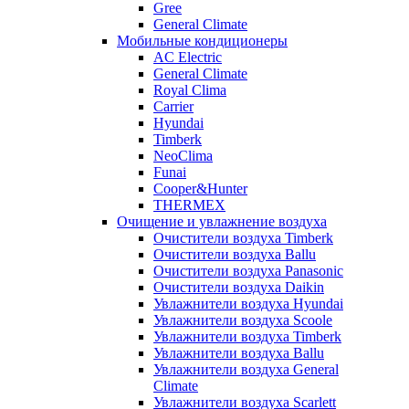
Gree
General Climate
Мобильные кондиционеры
AC Electric
General Climate
Royal Clima
Carrier
Hyundai
Timberk
NeoClima
Funai
Cooper&Hunter
THERMEX
Очищение и увлажнение воздуха
Очистители воздуха Timberk
Очистители воздуха Ballu
Очистители воздуха Panasonic
Очистители воздуха Daikin
Увлажнители воздуха Hyundai
Увлажнители воздуха Scoole
Увлажнители воздуха Timberk
Увлажнители воздуха Ballu
Увлажнители воздуха General
Climate
Увлажнители воздуха Scarlett