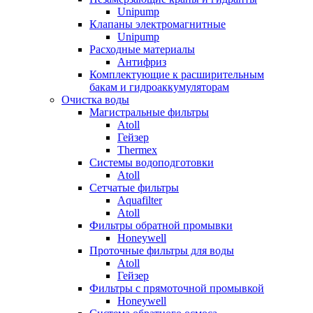
Unipump
Клапаны электромагнитные
Unipump
Расходные материалы
Антифриз
Комплектующие к расширительным
бакам и гидроаккумуляторам
Очистка воды
Магистральные фильтры
Atoll
Гейзер
Thermex
Системы водоподготовки
Atoll
Сетчатые фильтры
Aquafilter
Atoll
Фильтры обратной промывки
Honeywell
Проточные фильтры для воды
Atoll
Гейзер
Фильтры с прямоточной промывкой
Honeywell