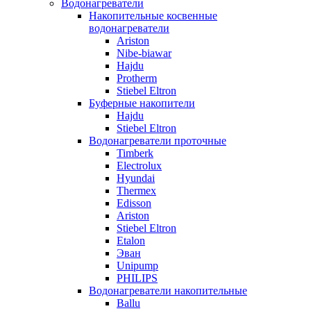
Водонагреватели
Накопительные косвенные
водонагреватели
Ariston
Nibe-biawar
Hajdu
Protherm
Stiebel Eltron
Буферные накопители
Hajdu
Stiebel Eltron
Водонагреватели проточные
Timberk
Electrolux
Hyundai
Thermex
Edisson
Ariston
Stiebel Eltron
Etalon
Эван
Unipump
PHILIPS
Водонагреватели накопительные
Ballu