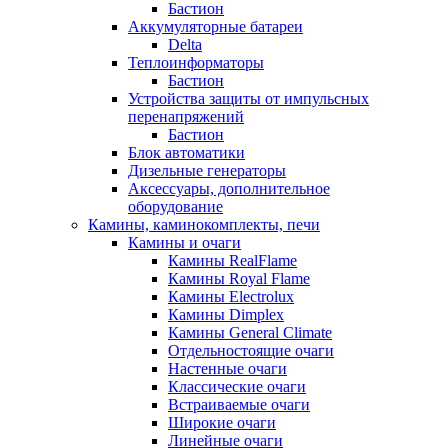
Бастион
Аккумуляторные батареи
Delta
Теплоинформаторы
Бастион
Устройства защиты от импульсных
перенапряжений
Бастион
Блок автоматики
Дизельные генераторы
Аксессуары, дополнительное
оборудование
Камины, каминокомплекты, печи
Камины и очаги
Камины RealFlame
Камины Royal Flame
Камины Electrolux
Камины Dimplex
Камины General Climate
Отдельностоящие очаги
Настенные очаги
Классические очаги
Встраиваемые очаги
Широкие очаги
Линейные очаги