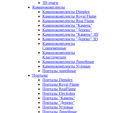
3D очаги
Каминокомплекты
Каминокомплекты Dimplex
Каминокомплекты Royal Flame
Каминокомплекты Real Flame
Каминокомплекты "Камень"
Каминокомплекты "Дерево"
Каминокомплекты "Камень" 3D
Каминокомплекты "Дерево" 3D
Каминокомплекты
Современные
Каминокомплекты
Классические
Каминокомплекты Линейные
Каминокомплекты Угловые
Порталы линейные
Порталы
Порталы Dimplex
Порталы Royal Flame
Порталы RealFlame
Порталы Electrolux
Порталы "Камень"
Порталы "Дерево"
Порталы Угловые
Порталы Линейные