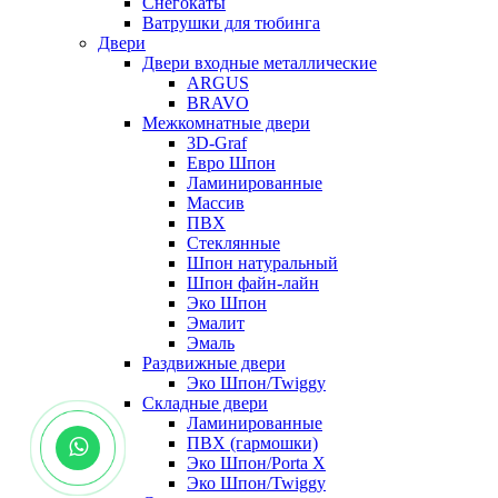
Снегокаты
Ватрушки для тюбинга
Двери
Двери входные металлические
ARGUS
BRAVO
Межкомнатные двери
3D-Graf
Евро Шпон
Ламинированные
Массив
ПВХ
Стеклянные
Шпон натуральный
Шпон файн-лайн
Эко Шпон
Эмалит
Эмаль
Раздвижные двери
Эко Шпон/Twiggy
Складные двери
Ламинированные
ПВХ (гармошки)
Эко Шпон/Porta X
Эко Шпон/Twiggy