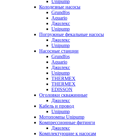
Unipump
Колодезные насосы
Grundfos
Aquario
Джилекс
Unipump
Погружные фекальные насосы
Джилекс
Unipump
Насосные станции
Grundfos
Aquario
Джилекс
Unipump
THERMEX
THERMEX
EDISSON
Оголовки скважинные
Джилекс
Кабель и провод
Unipump
Мотопомпы Unipump
Компрессионные фитинги
Джилекс
Комплектующие к насосам