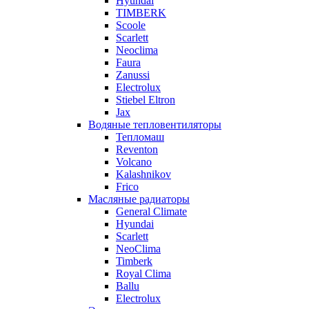
Hyundai
TIMBERK
Scoole
Scarlett
Neoclima
Faura
Zanussi
Electrolux
Stiebel Eltron
Jax
Водяные тепловентиляторы
Тепломаш
Reventon
Volcano
Kalashnikov
Frico
Масляные радиаторы
General Climate
Hyundai
Scarlett
NeoClima
Timberk
Royal Clima
Ballu
Electrolux