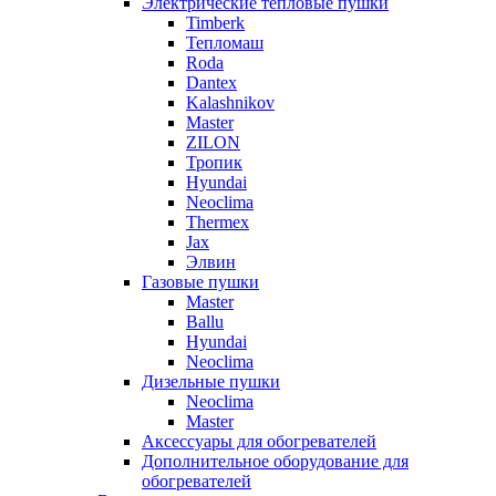
Электрические тепловые пушки
Timberk
Тепломаш
Roda
Dantex
Kalashnikov
Master
ZILON
Тропик
Hyundai
Neoclima
Thermex
Jax
Элвин
Газовые пушки
Master
Ballu
Hyundai
Neoclima
Дизельные пушки
Neoclima
Master
Аксессуары для обогревателей
Дополнительное оборудование для
обогревателей