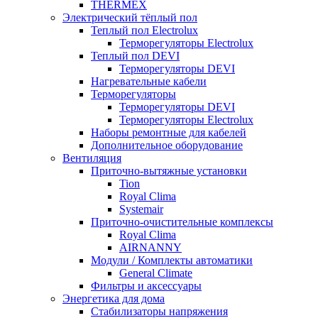
THERMEX
Электрический тёплый пол
Теплый пол Electrolux
Терморегуляторы Electrolux
Теплый пол DEVI
Терморегуляторы DEVI
Нагревательные кабели
Терморегуляторы
Терморегуляторы DEVI
Терморегуляторы Electrolux
Наборы ремонтные для кабелей
Дополнительное оборудование
Вентиляция
Приточно-вытяжные установки
Tion
Royal Clima
Systemair
Приточно-очистительные комплексы
Royal Clima
AIRNANNY
Модули / Комплекты автоматики
General Climate
Фильтры и аксессуары
Энергетика для дома
Стабилизаторы напряжения