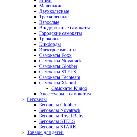
Мини
Маленькие
Двухколесные
Трехколесные
Взрослые
Внедорожные самокаты
Городские самокаты
Трюковые
Кикборды
Электросамокаты
Самокаты Foxx
Самокаты Novatrack
Самокаты Globber
Самокаты STELS
Самокаты Techteam
Самокаты Xiaomi
Самокаты Kugoo
Аксессуары к самокатам
Беговелы
Беговелы Globber
Беговелы Novatrack
Беговелы Royal Baby
Беговелы STELS
Беговелы STARK
Товары для детей