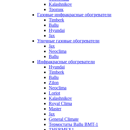
Kalashnikov
Тропик
Газовые инфракрасные обогреватели
Timberk
Ballu
Hyundai
Jax
Уличные газовые обогреватели
Jax
Neoclima
Ballu
Инфракрасные обогреватели
Hyundai
Timberk
Ballu
Zilon
Neoclima
Loriot
Kalashnikov
Royal Clima
Master
Jax
General Climate
Термостаты Ballu BMT-1
THERMEX1