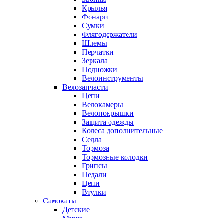
Крылья
Фонари
Сумки
Флягодержатели
Шлемы
Перчатки
Зеркала
Подножки
Велоинструменты
Велозапчасти
Цепи
Велокамеры
Велопокрышки
Защита одежды
Колеса дополнительные
Седла
Тормоза
Тормозные колодки
Грипсы
Педали
Цепи
Втулки
Самокаты
Детские