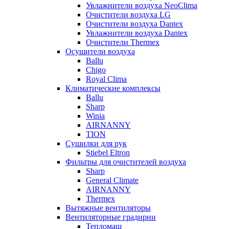
Увлажнители воздуха NeoClima
Очистители воздуха LG
Очистители воздуха Dantex
Увлажнители воздуха Dantex
Очистители Thermex
Осушители воздуха
Ballu
Chigo
Royal Clima
Климатические комплексы
Ballu
Sharp
Winia
AIRNANNY
TION
Сушилки для рук
Stiebel Eltron
Фильтры для очистителей воздуха
Sharp
General Climate
AIRNANNY
Thermex
Вытяжные вентиляторы
Вентиляторные градирни
Тепломаш