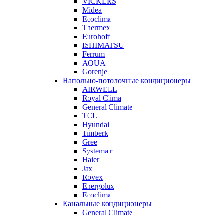
VICKERS
Midea
Ecoclima
Thermex
Eurohoff
ISHIMATSU
Ferrum
AQUA
Gorenje
Напольно-потолочные кондиционеры
AIRWELL
Royal Clima
General Climate
TCL
Hyundai
Timberk
Gree
Systemair
Haier
Jax
Rovex
Energolux
Ecoclima
Канальные кондиционеры
General Climate