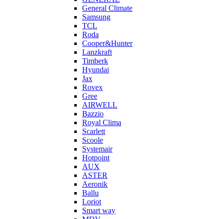
General Climate
Samsung
TCL
Roda
Cooper&Hunter
Lanzkraft
Timberk
Hyundai
Jax
Rovex
Gree
AIRWELL
Bazzio
Royal Clima
Scarlett
Scoole
Systemair
Hotpoint
AUX
ASTER
Aeronik
Ballu
Loriot
Smart way