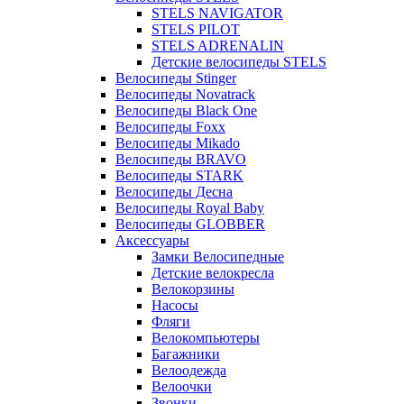
STELS NAVIGATOR
STELS PILOT
STELS ADRENALIN
Детские велосипеды STELS
Велосипеды Stinger
Велосипеды Novatrack
Велосипеды Black One
Велосипеды Foxx
Велосипеды Mikado
Велосипеды BRAVO
Велосипеды STARK
Велосипеды Десна
Велосипеды Royal Baby
Велосипеды GLOBBER
Аксессуары
Замки Велосипедные
Детские велокресла
Велокорзины
Насосы
Фляги
Велокомпьютеры
Багажники
Велоодежда
Велоочки
Звонки