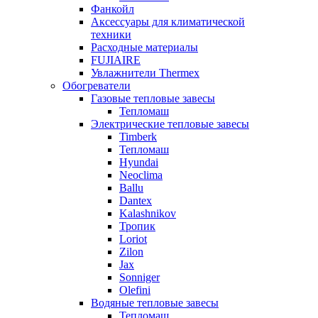
Фанкойл
Аксессуары для климатической
техники
Расходные материалы
FUJIAIRE
Увлажнители Thermex
Обогреватели
Газовые тепловые завесы
Тепломаш
Электрические тепловые завесы
Timberk
Тепломаш
Hyundai
Neoclima
Ballu
Dantex
Kalashnikov
Тропик
Loriot
Zilon
Jax
Sonniger
Olefini
Водяные тепловые завесы
Тепломаш