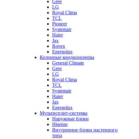
Gree
LG
Royal Clima
TCL
Pioneer
Systemair
Haier
Jax
Rovex
Energolux
Колонные кондиционеры
General Climate
Gree
LG
Royal Clima
TCL
Systemair
Haier
Jax
Energolux
Мультисплит-системы
Наружные блоки
Hisense
Внутренние блоки настенного
типа