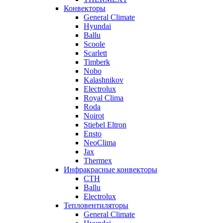
Конвекторы
General Climate
Hyundai
Ballu
Scoole
Scarlett
Timberk
Nobo
Kalashnikov
Electrolux
Royal Clima
Roda
Noirot
Stiebel Eltron
Ensto
NeoClima
Jax
Thermex
Инфракрасные конвекторы
CTH
Ballu
Electrolux
Тепловентиляторы
General Climate