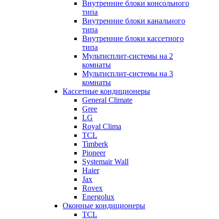
Внутренние блоки консольного
типа
Внутренние блоки канального
типа
Внутренние блоки кассетного
типа
Мультисплит-системы на 2
комнаты
Мультисплит-системы на 3
комнаты
Кассетные кондиционеры
General Climate
Gree
LG
Royal Clima
TCL
Timberk
Pioneer
Systemair Wall
Haier
Jax
Rovex
Energolux
Оконные кондиционеры
TCL