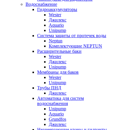
Водоснабжение
Гидроаккумуляторы
Wester
Джилекс
Aquario
Unipump
Система защиты от протечек воды
Neptun
Комплектующие NEPTUN
Расширительные баки
Wester
Джилекс
Unipump
Мембраны для баков
Wester
Unipump
Трубы ПНД
Джилекс
Автоматика для систем
водоснабжения
Unipump
Aquario
Grundfos
Джилекс
Незамерзающие краны и гидранты