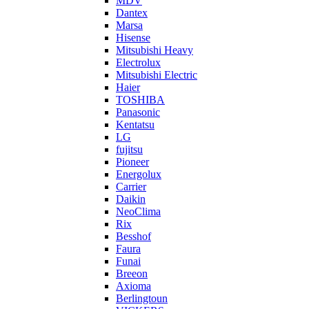
MDV
Dantex
Marsa
Hisense
Mitsubishi Heavy
Electrolux
Mitsubishi Electric
Haier
TOSHIBA
Panasonic
Kentatsu
LG
fujitsu
Pioneer
Energolux
Carrier
Daikin
NeoClima
Rix
Besshof
Faura
Funai
Breeon
Axioma
Berlingtoun