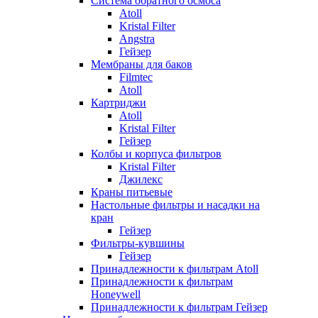
Система обратного осмоса
Atoll
Kristal Filter
Angstra
Гейзер
Мембраны для баков
Filmtec
Atoll
Картриджи
Atoll
Kristal Filter
Гейзер
Колбы и корпуса фильтров
Kristal Filter
Джилекс
Краны питьевые
Настольные фильтры и насадки на
кран
Гейзер
Фильтры-кувшины
Гейзер
Принадлежности к фильтрам Atoll
Принадлежности к фильтрам
Honeywell
Принадлежности к фильтрам Гейзер