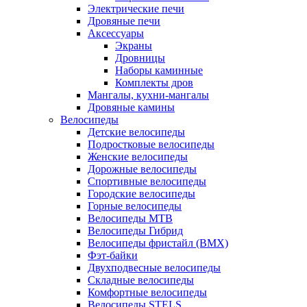
Электрические печи
Дровяные печи
Аксессуары
Экраны
Дровницы
Наборы каминные
Комплекты дров
Мангалы, кухни-мангалы
Дровяные камины
Велосипеды
Детские велосипеды
Подростковые велосипеды
Женские велосипеды
Дорожные велосипеды
Спортивные велосипеды
Городские велосипеды
Горные велосипеды
Велосипеды MTB
Велосипеды Гибрид
Велосипеды фристайл (BMX)
Фэт-байки
Двухподвесные велосипеды
Складные велосипеды
Комфортные велосипеды
Велосипеды STELS