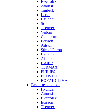
Electrolux
Zanussi
Timberk
Loriot
Hyundai
Scarlett
Thermex
Verloni
Garanterm
Edisson
Ariston
Stiebel Eltron
Unipump
Atlantic
HAIER
TERMAX
PHILIPS
ECOSTAR
ROYAL CLIMA
Газовые колонки
Hyundai
Zanussi
Electrolux
Edisson
Thermex