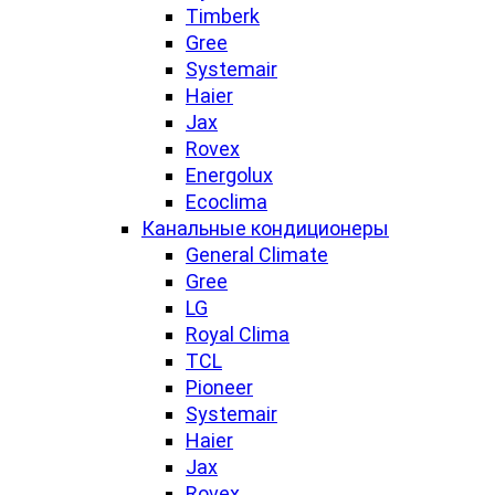
Timberk
Gree
Systemair
Haier
Jax
Rovex
Energolux
Ecoclima
Канальные кондиционеры
General Climate
Gree
LG
Royal Clima
TCL
Pioneer
Systemair
Haier
Jax
Rovex