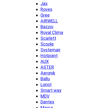
Jax
Rovex
Gree
AIRWELL
Bazzio
Royal Clima
Scarlett
Scoole
Systemair
Hotpoint
AUX
ASTER
Aeronik
Ballu
Loriot
Smart way
MDV
Dantex
Marsa