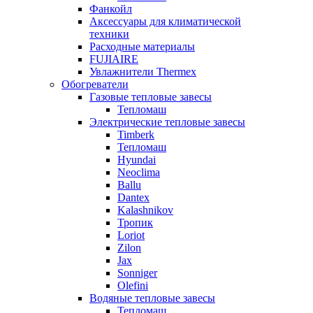
Фанкойл
Аксессуары для климатической
техники
Расходные материалы
FUJIAIRE
Увлажнители Thermex
Обогреватели
Газовые тепловые завесы
Тепломаш
Электрические тепловые завесы
Timberk
Тепломаш
Hyundai
Neoclima
Ballu
Dantex
Kalashnikov
Тропик
Loriot
Zilon
Jax
Sonniger
Olefini
Водяные тепловые завесы
Тепломаш