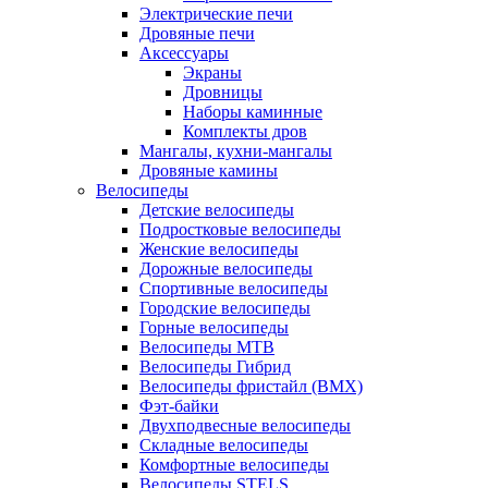
Электрические печи
Дровяные печи
Аксессуары
Экраны
Дровницы
Наборы каминные
Комплекты дров
Мангалы, кухни-мангалы
Дровяные камины
Велосипеды
Детские велосипеды
Подростковые велосипеды
Женские велосипеды
Дорожные велосипеды
Спортивные велосипеды
Городские велосипеды
Горные велосипеды
Велосипеды MTB
Велосипеды Гибрид
Велосипеды фристайл (BMX)
Фэт-байки
Двухподвесные велосипеды
Складные велосипеды
Комфортные велосипеды
Велосипеды STELS