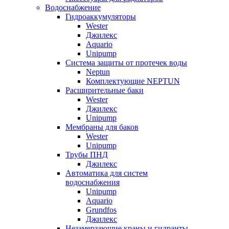
Водоснабжение
Гидроаккумуляторы
Wester
Джилекс
Aquario
Unipump
Система защиты от протечек воды
Neptun
Комплектующие NEPTUN
Расширительные баки
Wester
Джилекс
Unipump
Мембраны для баков
Wester
Unipump
Трубы ПНД
Джилекс
Автоматика для систем
водоснабжения
Unipump
Aquario
Grundfos
Джилекс
Незамерзающие краны и гидранты