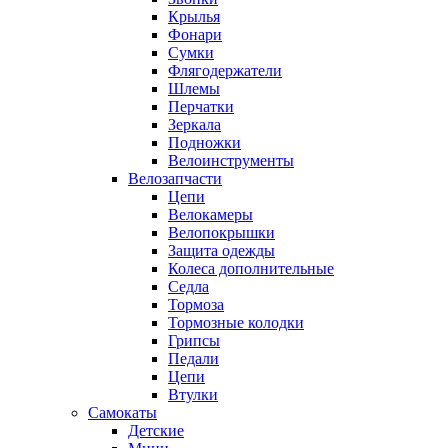
Крылья
Фонари
Сумки
Флягодержатели
Шлемы
Перчатки
Зеркала
Подножки
Велоинструменты
Велозапчасти
Цепи
Велокамеры
Велопокрышки
Защита одежды
Колеса дополнительные
Седла
Тормоза
Тормозные колодки
Грипсы
Педали
Цепи
Втулки
Самокаты
Детские