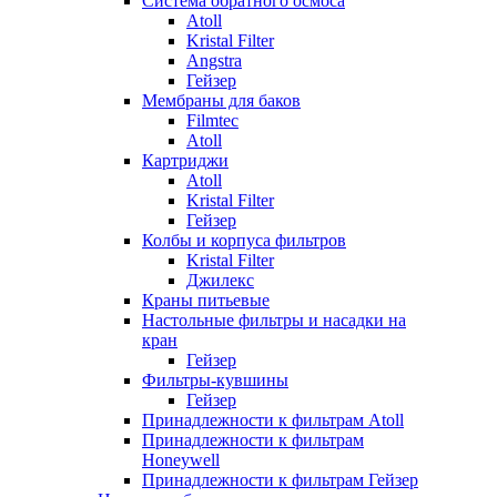
Система обратного осмоса
Atoll
Kristal Filter
Angstra
Гейзер
Мембраны для баков
Filmtec
Atoll
Картриджи
Atoll
Kristal Filter
Гейзер
Колбы и корпуса фильтров
Kristal Filter
Джилекс
Краны питьевые
Настольные фильтры и насадки на
кран
Гейзер
Фильтры-кувшины
Гейзер
Принадлежности к фильтрам Atoll
Принадлежности к фильтрам
Honeywell
Принадлежности к фильтрам Гейзер