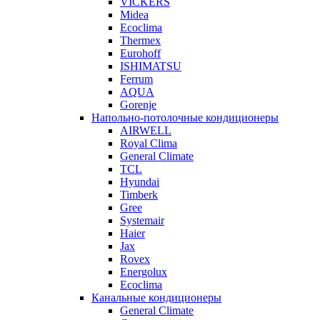
VICKERS
Midea
Ecoclima
Thermex
Eurohoff
ISHIMATSU
Ferrum
AQUA
Gorenje
Напольно-потолочные кондиционеры
AIRWELL
Royal Clima
General Climate
TCL
Hyundai
Timberk
Gree
Systemair
Haier
Jax
Rovex
Energolux
Ecoclima
Канальные кондиционеры
General Climate