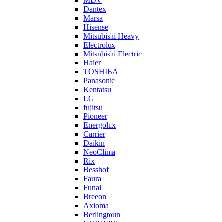
MDV
Dantex
Marsa
Hisense
Mitsubishi Heavy
Electrolux
Mitsubishi Electric
Haier
TOSHIBA
Panasonic
Kentatsu
LG
fujitsu
Pioneer
Energolux
Carrier
Daikin
NeoClima
Rix
Besshof
Faura
Funai
Breeon
Axioma
Berlingtoun