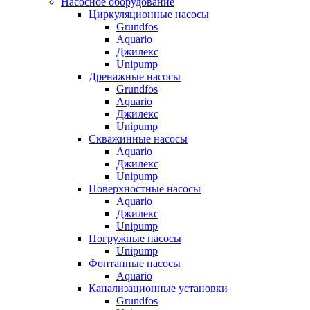
Насосное оборудование
Циркуляционные насосы
Grundfos
Aquario
Джилекс
Unipump
Дренажные насосы
Grundfos
Aquario
Джилекс
Unipump
Скважинные насосы
Aquario
Джилекс
Unipump
Поверхностные насосы
Aquario
Джилекс
Unipump
Погружные насосы
Unipump
Фонтанные насосы
Aquario
Канализационные установки
Grundfos