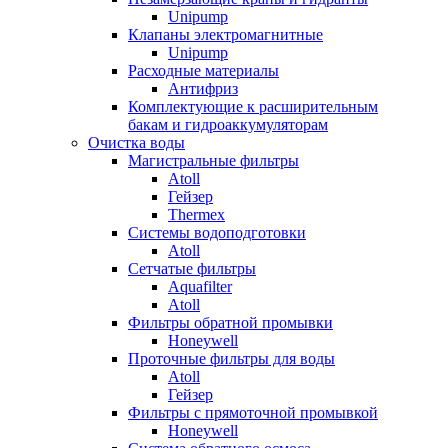
Unipump
Клапаны электромагнитные
Unipump
Расходные материалы
Антифриз
Комплектующие к расширительным
бакам и гидроаккумуляторам
Очистка воды
Магистральные фильтры
Atoll
Гейзер
Thermex
Системы водоподготовки
Atoll
Сетчатые фильтры
Aquafilter
Atoll
Фильтры обратной промывки
Honeywell
Проточные фильтры для воды
Atoll
Гейзер
Фильтры с прямоточной промывкой
Honeywell