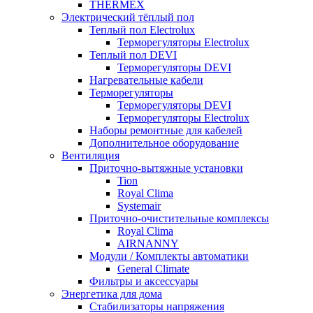
THERMEX
Электрический тёплый пол
Теплый пол Electrolux
Терморегуляторы Electrolux
Теплый пол DEVI
Терморегуляторы DEVI
Нагревательные кабели
Терморегуляторы
Терморегуляторы DEVI
Терморегуляторы Electrolux
Наборы ремонтные для кабелей
Дополнительное оборудование
Вентиляция
Приточно-вытяжные установки
Tion
Royal Clima
Systemair
Приточно-очистительные комплексы
Royal Clima
AIRNANNY
Модули / Комплекты автоматики
General Climate
Фильтры и аксессуары
Энергетика для дома
Стабилизаторы напряжения