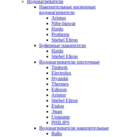
Водонагреватели
Накопительные косвенные
водонагреватели
Ariston
Nibe-biawar
Hajdu
Protherm
Stiebel Eltron
Буферные накопители
Hajdu
Stiebel Eltron
Водонагреватели проточные
Timberk
Electrolux
Hyundai
Thermex
Edisson
Ariston
Stiebel Eltron
Etalon
Эван
Unipump
PHILIPS
Водонагреватели накопительные
Ballu