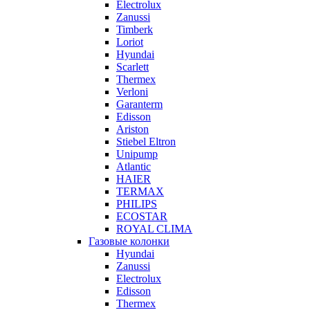
Electrolux
Zanussi
Timberk
Loriot
Hyundai
Scarlett
Thermex
Verloni
Garanterm
Edisson
Ariston
Stiebel Eltron
Unipump
Atlantic
HAIER
TERMAX
PHILIPS
ECOSTAR
ROYAL CLIMA
Газовые колонки
Hyundai
Zanussi
Electrolux
Edisson
Thermex