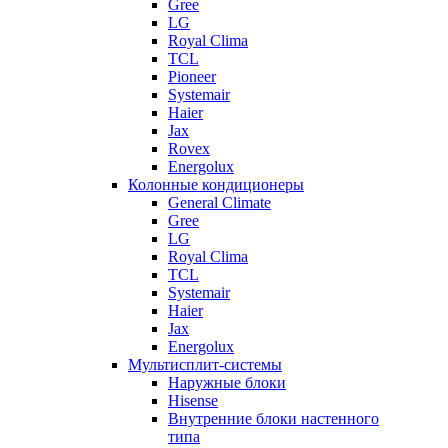
Gree
LG
Royal Clima
TCL
Pioneer
Systemair
Haier
Jax
Rovex
Energolux
Колонные кондиционеры
General Climate
Gree
LG
Royal Clima
TCL
Systemair
Haier
Jax
Energolux
Мультисплит-системы
Наружные блоки
Hisense
Внутренние блоки настенного
типа