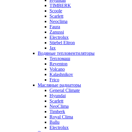
Hyundai
TIMBERK
Scoole
Scarlett
Neoclima
Faura
Zanussi
Electrolux
Stiebel Eltron
Jax
Водяные тепловентиляторы
Тепломаш
Reventon
Volcano
Kalashnikov
Frico
Масляные радиаторы
General Climate
Hyundai
Scarlett
NeoClima
Timberk
Royal Clima
Ballu
Electrolux