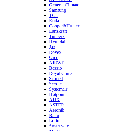
General Climate
Samsung
TCL
Roda
Cooper&Hunter
Lanzkraft
Timberk
Hyundai
Jax
Rovex
Gree
AIRWELL
Bazzio
Royal Clima
Scarlett
Scoole
Systemair
Hotpoint
AUX
ASTER
Aeronik
Ballu
Loriot
Smart way