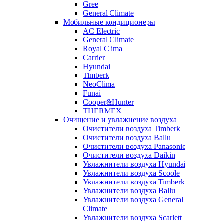
Gree
General Climate
Мобильные кондиционеры
AC Electric
General Climate
Royal Clima
Carrier
Hyundai
Timberk
NeoClima
Funai
Cooper&Hunter
THERMEX
Очищение и увлажнение воздуха
Очистители воздуха Timberk
Очистители воздуха Ballu
Очистители воздуха Panasonic
Очистители воздуха Daikin
Увлажнители воздуха Hyundai
Увлажнители воздуха Scoole
Увлажнители воздуха Timberk
Увлажнители воздуха Ballu
Увлажнители воздуха General
Climate
Увлажнители воздуха Scarlett