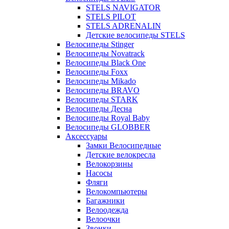
STELS NAVIGATOR
STELS PILOT
STELS ADRENALIN
Детские велосипеды STELS
Велосипеды Stinger
Велосипеды Novatrack
Велосипеды Black One
Велосипеды Foxx
Велосипеды Mikado
Велосипеды BRAVO
Велосипеды STARK
Велосипеды Десна
Велосипеды Royal Baby
Велосипеды GLOBBER
Аксессуары
Замки Велосипедные
Детские велокресла
Велокорзины
Насосы
Фляги
Велокомпьютеры
Багажники
Велоодежда
Велоочки
Звонки