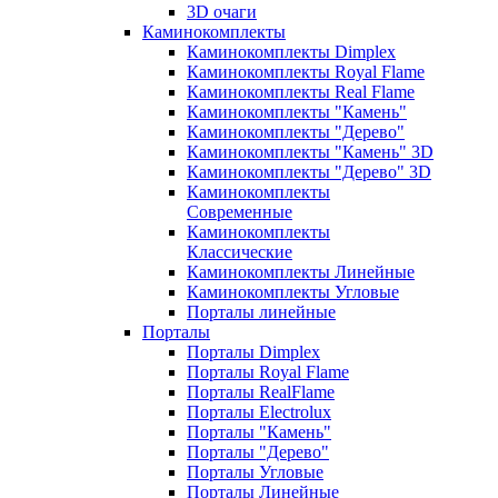
3D очаги
Каминокомплекты
Каминокомплекты Dimplex
Каминокомплекты Royal Flame
Каминокомплекты Real Flame
Каминокомплекты "Камень"
Каминокомплекты "Дерево"
Каминокомплекты "Камень" 3D
Каминокомплекты "Дерево" 3D
Каминокомплекты
Современные
Каминокомплекты
Классические
Каминокомплекты Линейные
Каминокомплекты Угловые
Порталы линейные
Порталы
Порталы Dimplex
Порталы Royal Flame
Порталы RealFlame
Порталы Electrolux
Порталы "Камень"
Порталы "Дерево"
Порталы Угловые
Порталы Линейные