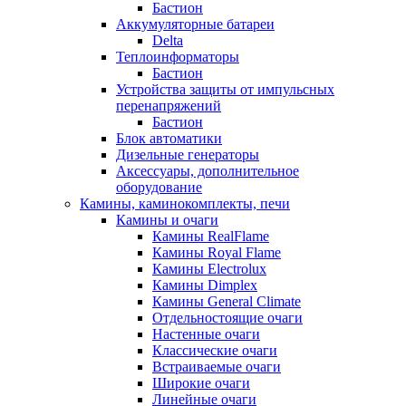
Бастион
Аккумуляторные батареи
Delta
Теплоинформаторы
Бастион
Устройства защиты от импульсных
перенапряжений
Бастион
Блок автоматики
Дизельные генераторы
Аксессуары, дополнительное
оборудование
Камины, каминокомплекты, печи
Камины и очаги
Камины RealFlame
Камины Royal Flame
Камины Electrolux
Камины Dimplex
Камины General Climate
Отдельностоящие очаги
Настенные очаги
Классические очаги
Встраиваемые очаги
Широкие очаги
Линейные очаги