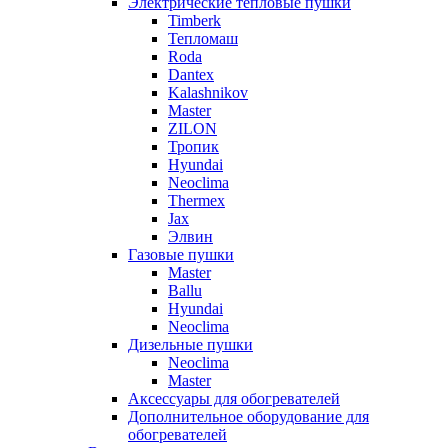
Электрические тепловые пушки
Timberk
Тепломаш
Roda
Dantex
Kalashnikov
Master
ZILON
Тропик
Hyundai
Neoclima
Thermex
Jax
Элвин
Газовые пушки
Master
Ballu
Hyundai
Neoclima
Дизельные пушки
Neoclima
Master
Аксессуары для обогревателей
Дополнительное оборудование для
обогревателей