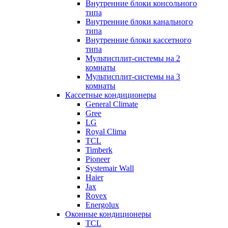
Внутренние блоки консольного
типа
Внутренние блоки канального
типа
Внутренние блоки кассетного
типа
Мультисплит-системы на 2
комнаты
Мультисплит-системы на 3
комнаты
Кассетные кондиционеры
General Climate
Gree
LG
Royal Clima
TCL
Timberk
Pioneer
Systemair Wall
Haier
Jax
Rovex
Energolux
Оконные кондиционеры
TCL