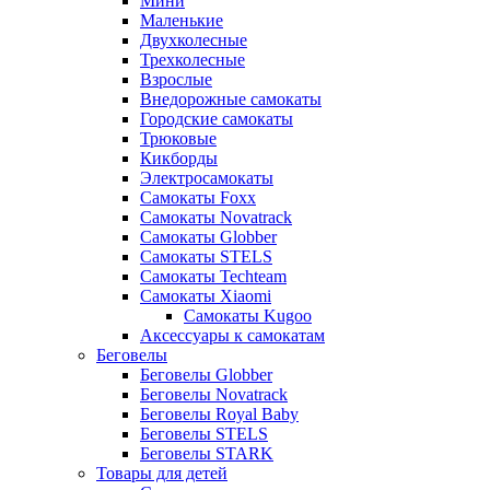
Мини
Маленькие
Двухколесные
Трехколесные
Взрослые
Внедорожные самокаты
Городские самокаты
Трюковые
Кикборды
Электросамокаты
Самокаты Foxx
Самокаты Novatrack
Самокаты Globber
Самокаты STELS
Самокаты Techteam
Самокаты Xiaomi
Самокаты Kugoo
Аксессуары к самокатам
Беговелы
Беговелы Globber
Беговелы Novatrack
Беговелы Royal Baby
Беговелы STELS
Беговелы STARK
Товары для детей