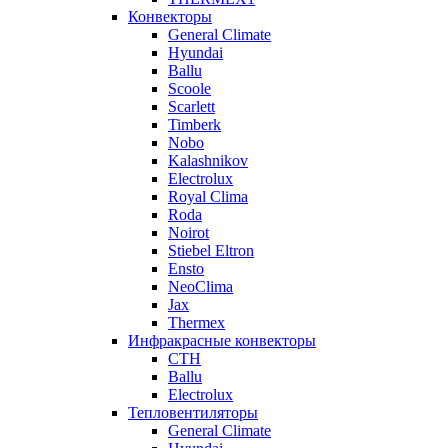
Конвекторы
General Climate
Hyundai
Ballu
Scoole
Scarlett
Timberk
Nobo
Kalashnikov
Electrolux
Royal Clima
Roda
Noirot
Stiebel Eltron
Ensto
NeoClima
Jax
Thermex
Инфракрасные конвекторы
CTH
Ballu
Electrolux
Тепловентиляторы
General Climate