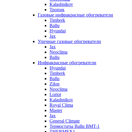
Kalashnikov
Тропик
Газовые инфракрасные обогреватели
Timberk
Ballu
Hyundai
Jax
Уличные газовые обогреватели
Jax
Neoclima
Ballu
Инфракрасные обогреватели
Hyundai
Timberk
Ballu
Zilon
Neoclima
Loriot
Kalashnikov
Royal Clima
Master
Jax
General Climate
Термостаты Ballu BMT-1
THERMEX1