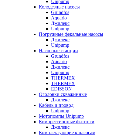
Unipump
Колодезные насосы
Grundfos
Aquario
Джилекс
Unipump
Погружные фекальные насосы
Джилекс
Unipump
Насосные станции
Grundfos
Aquario
Джилекс
Unipump
THERMEX
THERMEX
EDISSON
Оголовки скважинные
Джилекс
Кабель и провод
Unipump
Мотопомпы Unipump
Компрессионные фитинги
Джилекс
Комплектующие к насосам