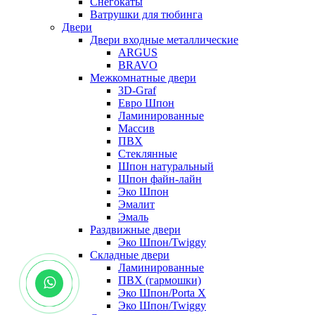
Снегокаты
Ватрушки для тюбинга
Двери
Двери входные металлические
ARGUS
BRAVO
Межкомнатные двери
3D-Graf
Евро Шпон
Ламинированные
Массив
ПВХ
Стеклянные
Шпон натуральный
Шпон файн-лайн
Эко Шпон
Эмалит
Эмаль
Раздвижные двери
Эко Шпон/Twiggy
Складные двери
Ламинированные
ПВХ (гармошки)
Эко Шпон/Porta X
Эко Шпон/Twiggy