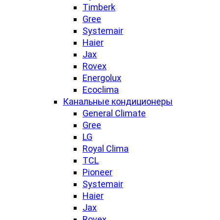
Timberk
Gree
Systemair
Haier
Jax
Rovex
Energolux
Ecoclima
Канальные кондиционеры
General Climate
Gree
LG
Royal Clima
TCL
Pioneer
Systemair
Haier
Jax
Rovex