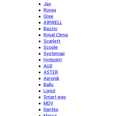
Jax
Rovex
Gree
AIRWELL
Bazzio
Royal Clima
Scarlett
Scoole
Systemair
Hotpoint
AUX
ASTER
Aeronik
Ballu
Loriot
Smart way
MDV
Dantex
Marsa