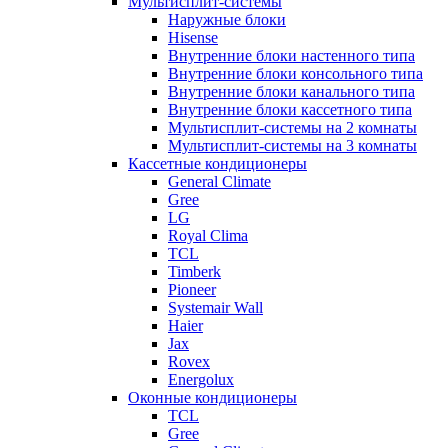
Мультисплит-системы
Наружные блоки
Hisense
Внутренние блоки настенного типа
Внутренние блоки консольного типа
Внутренние блоки канального типа
Внутренние блоки кассетного типа
Мультисплит-системы на 2 комнаты
Мультисплит-системы на 3 комнаты
Кассетные кондиционеры
General Climate
Gree
LG
Royal Clima
TCL
Timberk
Pioneer
Systemair Wall
Haier
Jax
Rovex
Energolux
Оконные кондиционеры
TCL
Gree