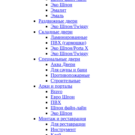
Эко Шпон
Эмалит
Эмаль
Раздвижные двери
Эко Шпон/Twiggy
Складные двери
Ламинированные
ПВХ (гармошки)
Эко Шпон/Porta X
Эко Шпон/Twiggy
Специальные двери
Аква Двери
Для сауны и бани
Противопожарные
Строительные
Арки и порталы
Bravo
Евро Шпон
ПВХ
Шпон файн-лайн
Эко Шпон
Монтаж и реставрация
Для реставрации
Инструмент
Клей