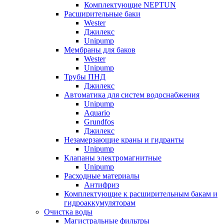
Комплектующие NEPTUN
Расширительные баки
Wester
Джилекс
Unipump
Мембраны для баков
Wester
Unipump
Трубы ПНД
Джилекс
Автоматика для систем водоснабжения
Unipump
Aquario
Grundfos
Джилекс
Незамерзающие краны и гидранты
Unipump
Клапаны электромагнитные
Unipump
Расходные материалы
Антифриз
Комплектующие к расширительным бакам и
гидроаккумуляторам
Очистка воды
Магистральные фильтры