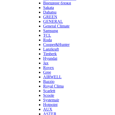
Внешние блоки
Sakata
Dahatsu
GREEN
GENERAL
General Climate
Samsung
TCL
Roda
Cooper&Hunter
Lanzkraft
Timberk
Hyundai
Jax
Rovex
Gree
AIRWELL
Bazzio
Royal Clima
Scarlett
Scoole
Systemair
Hotpoint
AUX
ASTER