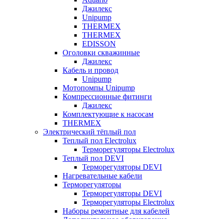
Джилекс
Unipump
THERMEX
THERMEX
EDISSON
Оголовки скважинные
Джилекс
Кабель и провод
Unipump
Мотопомпы Unipump
Компрессионные фитинги
Джилекс
Комплектующие к насосам
THERMEX
Электрический тёплый пол
Теплый пол Electrolux
Терморегуляторы Electrolux
Теплый пол DEVI
Терморегуляторы DEVI
Нагревательные кабели
Терморегуляторы
Терморегуляторы DEVI
Терморегуляторы Electrolux
Наборы ремонтные для кабелей