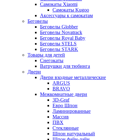
Самокаты Xiaomi
Самокаты Kugoo
Аксессуары к самокатам
Беговелы
Беговелы Globber
Беговелы Novatrack
Беговелы Royal Baby
Беговелы STELS
Беговелы STARK
Товары для детей
Снегокаты
Ватрушки для тюбинга
Двери
Двери входные металлические
ARGUS
BRAVO
Межкомнатные двери
3D-Graf
Евро Шпон
Ламинированные
Массив
ПВХ
Стеклянные
Шпон натуральный
Шпон файн-лайн