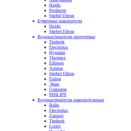
Hajdu
Protherm
Stiebel Eltron
Буферные накопители
Hajdu
Stiebel Eltron
Водонагреватели проточные
Timberk
Electrolux
Hyundai
Thermex
Edisson
Ariston
Stiebel Eltron
Etalon
Эван
Unipump
PHILIPS
Водонагреватели накопительные
Ballu
Electrolux
Zanussi
Timberk
Loriot