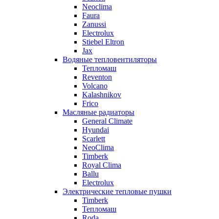
Neoclima
Faura
Zanussi
Electrolux
Stiebel Eltron
Jax
Водяные тепловентиляторы
Тепломаш
Reventon
Volcano
Kalashnikov
Frico
Масляные радиаторы
General Climate
Hyundai
Scarlett
NeoClima
Timberk
Royal Clima
Ballu
Electrolux
Электрические тепловые пушки
Timberk
Тепломаш
Roda