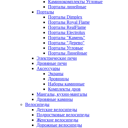
Каминокомплекты Угловые
Порталы линейные
Порталы
Порталы Dimplex
Порталы Royal Flame
Порталы RealFlame
Порталы Electrolux
Порталы "Камень"
Порталы "Дерево"
Порталы Угловые
Порталы Линейные
Электрические печи
Дровяные печи
Аксессуары
Экраны
Дровницы
Наборы каминные
Комплекты дров
Мангалы, кухни-мангалы
Дровяные камины
Велосипеды
Детские велосипеды
Подростковые велосипеды
Женские велосипеды
Дорожные велосипеды