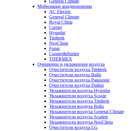
General Climate
Мобильные кондиционеры
AC Electric
General Climate
Royal Clima
Carrier
Hyundai
Timberk
NeoClima
Funai
Cooper&Hunter
THERMEX
Очищение и увлажнение воздуха
Очистители воздуха Timberk
Очистители воздуха Ballu
Очистители воздуха Panasonic
Очистители воздуха Daikin
Увлажнители воздуха Hyundai
Увлажнители воздуха Scoole
Увлажнители воздуха Timberk
Увлажнители воздуха Ballu
Увлажнители воздуха General Climate
Увлажнители воздуха Scarlett
Увлажнители воздуха NeoClima
Очистители воздуха LG