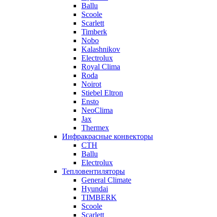
Ballu
Scoole
Scarlett
Timberk
Nobo
Kalashnikov
Electrolux
Royal Clima
Roda
Noirot
Stiebel Eltron
Ensto
NeoClima
Jax
Thermex
Инфракрасные конвекторы
CTH
Ballu
Electrolux
Тепловентиляторы
General Climate
Hyundai
TIMBERK
Scoole
Scarlett