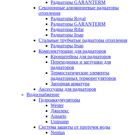
Радиаторы GARANTERM
Секционные алюминиевые радиаторы
отопления
Радиаторы Royal
Радиаторы GARANTERM
Радиаторы Rifar
Радиаторы Irsap
Стальные трубчатые радиаторы отопления
Радиаторы Irsap
Комплектующие для радиаторов
Кронштейны для радиаторов
Переходники и заглушки для
радиаторов
Термостатические элементы
радиаторных терморегуляторов
Запорная арматура
Аксессуары для радиаторов
Водоснабжение
Гидроаккумуляторы
Wester
Джилекс
Aquario
Unipump
Система защиты от протечек воды
Neptun