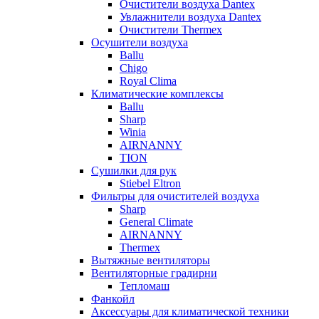
Очистители воздуха Dantex
Увлажнители воздуха Dantex
Очистители Thermex
Осушители воздуха
Ballu
Chigo
Royal Clima
Климатические комплексы
Ballu
Sharp
Winia
AIRNANNY
TION
Сушилки для рук
Stiebel Eltron
Фильтры для очистителей воздуха
Sharp
General Climate
AIRNANNY
Thermex
Вытяжные вентиляторы
Вентиляторные градирни
Тепломаш
Фанкойл
Аксессуары для климатической техники