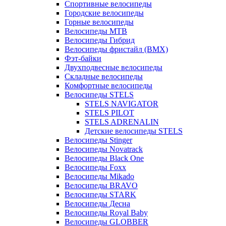
Спортивные велосипеды
Городские велосипеды
Горные велосипеды
Велосипеды MTB
Велосипеды Гибрид
Велосипеды фристайл (BMX)
Фэт-байки
Двухподвесные велосипеды
Складные велосипеды
Комфортные велосипеды
Велосипеды STELS
STELS NAVIGATOR
STELS PILOT
STELS ADRENALIN
Детские велосипеды STELS
Велосипеды Stinger
Велосипеды Novatrack
Велосипеды Black One
Велосипеды Foxx
Велосипеды Mikado
Велосипеды BRAVO
Велосипеды STARK
Велосипеды Десна
Велосипеды Royal Baby
Велосипеды GLOBBER