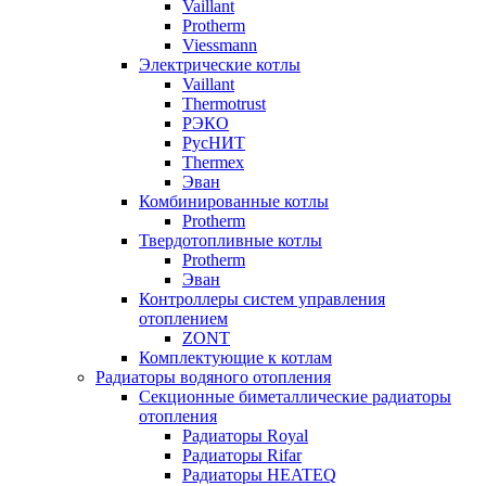
Vaillant
Protherm
Viessmann
Электрические котлы
Vaillant
Thermotrust
РЭКО
РусНИТ
Thermex
Эван
Комбинированные котлы
Protherm
Твердотопливные котлы
Protherm
Эван
Контроллеры систем управления
отоплением
ZONT
Комплектующие к котлам
Радиаторы водяного отопления
Секционные биметаллические радиаторы
отопления
Радиаторы Royal
Радиаторы Rifar
Радиаторы HEATEQ