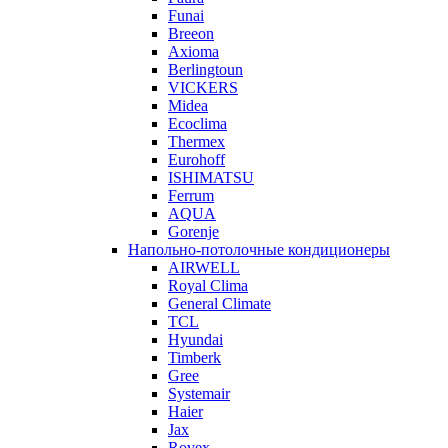
Funai
Breeon
Axioma
Berlingtoun
VICKERS
Midea
Ecoclima
Thermex
Eurohoff
ISHIMATSU
Ferrum
AQUA
Gorenje
Напольно-потолочные кондиционеры
AIRWELL
Royal Clima
General Climate
TCL
Hyundai
Timberk
Gree
Systemair
Haier
Jax
Rovex