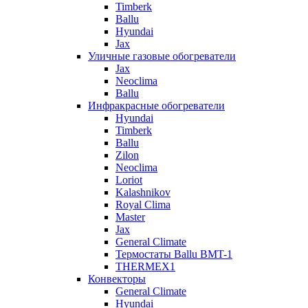
Timberk
Ballu
Hyundai
Jax
Уличные газовые обогреватели
Jax
Neoclima
Ballu
Инфракрасные обогреватели
Hyundai
Timberk
Ballu
Zilon
Neoclima
Loriot
Kalashnikov
Royal Clima
Master
Jax
General Climate
Термостаты Ballu BMT-1
THERMEX1
Конвекторы
General Climate
Hyundai