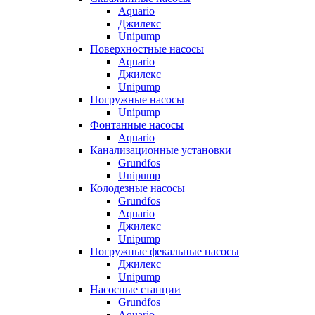
Aquario
Джилекс
Unipump
Поверхностные насосы
Aquario
Джилекс
Unipump
Погружные насосы
Unipump
Фонтанные насосы
Aquario
Канализационные установки
Grundfos
Unipump
Колодезные насосы
Grundfos
Aquario
Джилекс
Unipump
Погружные фекальные насосы
Джилекс
Unipump
Насосные станции
Grundfos
Aquario