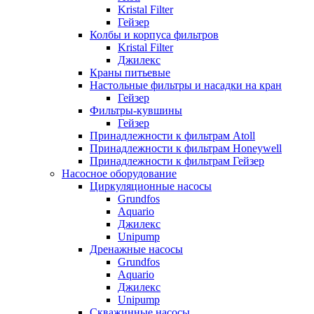
Kristal Filter
Гейзер
Колбы и корпуса фильтров
Kristal Filter
Джилекс
Краны питьевые
Настольные фильтры и насадки на кран
Гейзер
Фильтры-кувшины
Гейзер
Принадлежности к фильтрам Atoll
Принадлежности к фильтрам Honeywell
Принадлежности к фильтрам Гейзер
Насосное оборудование
Циркуляционные насосы
Grundfos
Aquario
Джилекс
Unipump
Дренажные насосы
Grundfos
Aquario
Джилекс
Unipump
Скважинные насосы