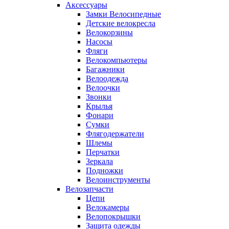
Аксессуары
Замки Велосипедные
Детские велокресла
Велокорзины
Насосы
Фляги
Велокомпьютеры
Багажники
Велоодежда
Велоочки
Звонки
Крылья
Фонари
Сумки
Флягодержатели
Шлемы
Перчатки
Зеркала
Подножки
Велоинструменты
Велозапчасти
Цепи
Велокамеры
Велопокрышки
Защита одежды