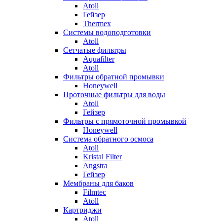
Atoll
Гейзер
Thermex
Системы водоподготовки
Atoll
Сетчатые фильтры
Aquafilter
Atoll
Фильтры обратной промывки
Honeywell
Проточные фильтры для воды
Atoll
Гейзер
Фильтры с прямоточной промывкой
Honeywell
Система обратного осмоса
Atoll
Kristal Filter
Angstra
Гейзер
Мембраны для баков
Filmtec
Atoll
Картриджи
Atoll