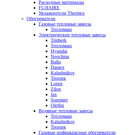
Расходные материалы
FUJIAIRE
Увлажнители Thermex
Обогреватели
Газовые тепловые завесы
Тепломаш
Электрические тепловые завесы
Timberk
Тепломаш
Hyundai
Neoclima
Ballu
Dantex
Kalashnikov
Тропик
Loriot
Zilon
Jax
Sonniger
Olefini
Водяные тепловые завесы
Тепломаш
Kalashnikov
Тропик
Газовые инфракрасные обогреватели