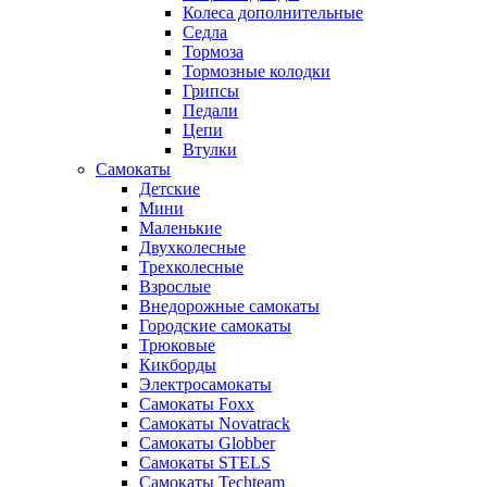
Колеса дополнительные
Седла
Тормоза
Тормозные колодки
Грипсы
Педали
Цепи
Втулки
Самокаты
Детские
Мини
Маленькие
Двухколесные
Трехколесные
Взрослые
Внедорожные самокаты
Городские самокаты
Трюковые
Кикборды
Электросамокаты
Самокаты Foxx
Самокаты Novatrack
Самокаты Globber
Самокаты STELS
Самокаты Techteam