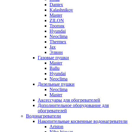
Dantex
Kalashnikov
Master
ZILON
Тропик
Hyundai
Neoclima
Thermex
Jax
Элвин
Газовые пушки
Master
Ballu
Hyundai
Neoclima
Дизельные пушки
Neoclima
Master
Аксессуары для обогревателей
Дополнительное оборудование для
обогревателей
Водонагреватели
Накопительные косвенные водонагреватели
Ariston
Nibe-biawar