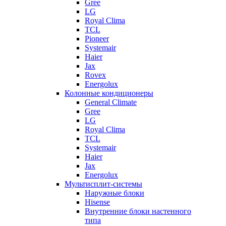
Gree
LG
Royal Clima
TCL
Pioneer
Systemair
Haier
Jax
Rovex
Energolux
Колонные кондиционеры
General Climate
Gree
LG
Royal Clima
TCL
Systemair
Haier
Jax
Energolux
Мультисплит-системы
Наружные блоки
Hisense
Внутренние блоки настенного
типа