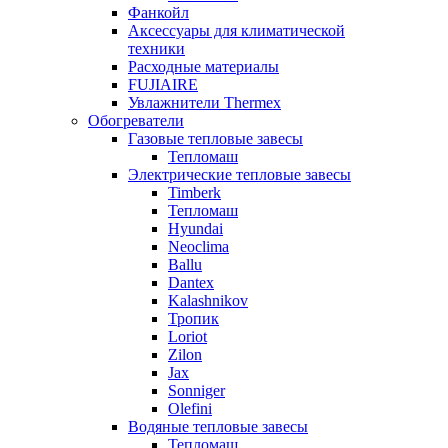
Фанкойл
Аксессуары для климатической
техники
Расходные материалы
FUJIAIRE
Увлажнители Thermex
Обогреватели
Газовые тепловые завесы
Тепломаш
Электрические тепловые завесы
Timberk
Тепломаш
Hyundai
Neoclima
Ballu
Dantex
Kalashnikov
Тропик
Loriot
Zilon
Jax
Sonniger
Olefini
Водяные тепловые завесы
Тепломаш