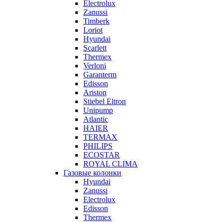
Electrolux
Zanussi
Timberk
Loriot
Hyundai
Scarlett
Thermex
Verloni
Garanterm
Edisson
Ariston
Stiebel Eltron
Unipump
Atlantic
HAIER
TERMAX
PHILIPS
ECOSTAR
ROYAL CLIMA
Газовые колонки
Hyundai
Zanussi
Electrolux
Edisson
Thermex