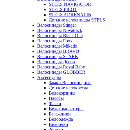
STELS NAVIGATOR
STELS PILOT
STELS ADRENALIN
Детские велосипеды STELS
Велосипеды Stinger
Велосипеды Novatrack
Велосипеды Black One
Велосипеды Foxx
Велосипеды Mikado
Велосипеды BRAVO
Велосипеды STARK
Велосипеды Десна
Велосипеды Royal Baby
Велосипеды GLOBBER
Аксессуары
Замки Велосипедные
Детские велокресла
Велокорзины
Насосы
Фляги
Велокомпьютеры
Багажники
Велоодежда
Велоочки
Звонки