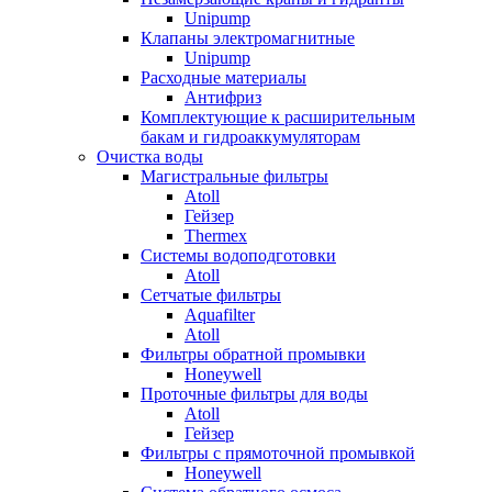
Unipump
Клапаны электромагнитные
Unipump
Расходные материалы
Антифриз
Комплектующие к расширительным
бакам и гидроаккумуляторам
Очистка воды
Магистральные фильтры
Atoll
Гейзер
Thermex
Системы водоподготовки
Atoll
Сетчатые фильтры
Aquafilter
Atoll
Фильтры обратной промывки
Honeywell
Проточные фильтры для воды
Atoll
Гейзер
Фильтры с прямоточной промывкой
Honeywell