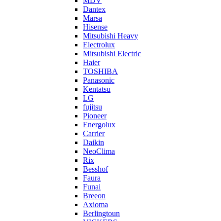
MDV
Dantex
Marsa
Hisense
Mitsubishi Heavy
Electrolux
Mitsubishi Electric
Haier
TOSHIBA
Panasonic
Kentatsu
LG
fujitsu
Pioneer
Energolux
Carrier
Daikin
NeoClima
Rix
Besshof
Faura
Funai
Breeon
Axioma
Berlingtoun