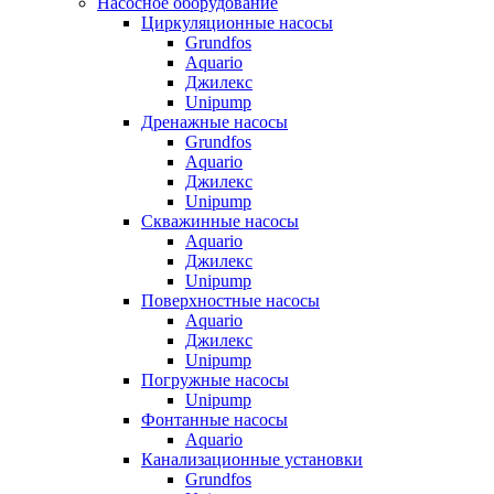
Насосное оборудование
Циркуляционные насосы
Grundfos
Aquario
Джилекс
Unipump
Дренажные насосы
Grundfos
Aquario
Джилекс
Unipump
Скважинные насосы
Aquario
Джилекс
Unipump
Поверхностные насосы
Aquario
Джилекс
Unipump
Погружные насосы
Unipump
Фонтанные насосы
Aquario
Канализационные установки
Grundfos