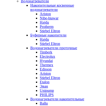
Водонагреватели
Накопительные косвенные
водонагреватели
Ariston
Nibe-biawar
Hajdu
Protherm
Stiebel Eltron
Буферные накопители
Hajdu
Stiebel Eltron
Водонагреватели проточные
Timberk
Electrolux
Hyundai
Thermex
Edisson
Ariston
Stiebel Eltron
Etalon
Эван
Unipump
PHILIPS
Водонагреватели накопительные
Ballu