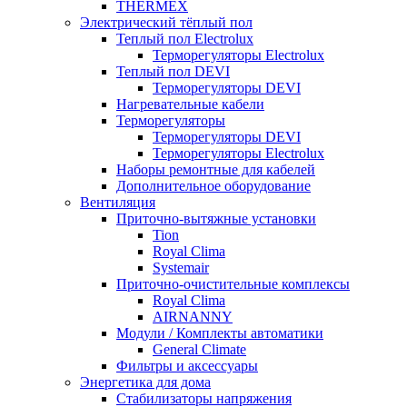
THERMEX
Электрический тёплый пол
Теплый пол Electrolux
Терморегуляторы Electrolux
Теплый пол DEVI
Терморегуляторы DEVI
Нагревательные кабели
Терморегуляторы
Терморегуляторы DEVI
Терморегуляторы Electrolux
Наборы ремонтные для кабелей
Дополнительное оборудование
Вентиляция
Приточно-вытяжные установки
Tion
Royal Clima
Systemair
Приточно-очистительные комплексы
Royal Clima
AIRNANNY
Модули / Комплекты автоматики
General Climate
Фильтры и аксессуары
Энергетика для дома
Стабилизаторы напряжения