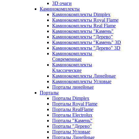
3D очаги
Каминокомплекты
Каминокомплекты Dimplex
Каминокомплекты Royal Flame
Каминокомплекты Real Flame
Каминокомплекты "Камень"
Каминокомплекты "Дерево"
Каминокомплекты "Камень" 3D
Каминокомплекты "Дерево" 3D
Каминокомплекты
Современные
Каминокомплекты
Классические
Каминокомплекты Линейные
Каминокомплекты Угловые
Порталы линейные
Порталы
Порталы Dimplex
Порталы Royal Flame
Порталы RealFlame
Порталы Electrolux
Порталы "Камень"
Порталы "Дерево"
Порталы Угловые
Порталы Линейные