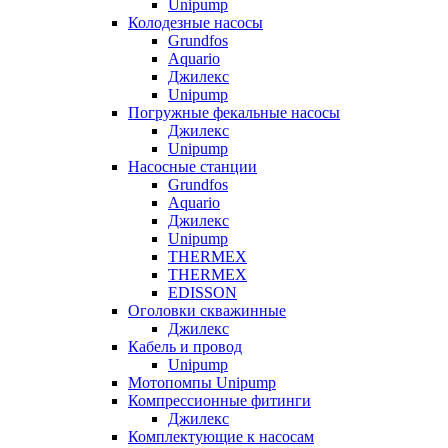
Unipump
Колодезные насосы
Grundfos
Aquario
Джилекс
Unipump
Погружные фекальные насосы
Джилекс
Unipump
Насосные станции
Grundfos
Aquario
Джилекс
Unipump
THERMEX
THERMEX
EDISSON
Оголовки скважинные
Джилекс
Кабель и провод
Unipump
Мотопомпы Unipump
Компрессионные фитинги
Джилекс
Комплектующие к насосам