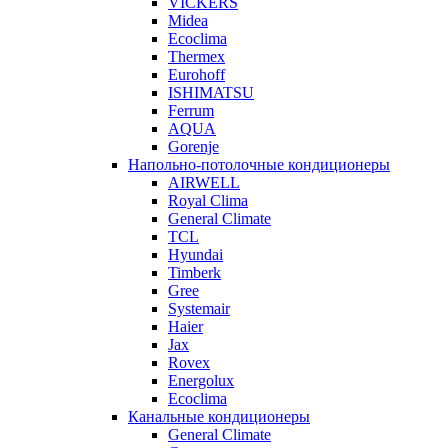
VICKERS
Midea
Ecoclima
Thermex
Eurohoff
ISHIMATSU
Ferrum
AQUA
Gorenje
Напольно-потолочные кондиционеры
AIRWELL
Royal Clima
General Climate
TCL
Hyundai
Timberk
Gree
Systemair
Haier
Jax
Rovex
Energolux
Ecoclima
Канальные кондиционеры
General Climate