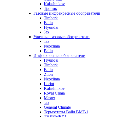
Kalashnikov
Тропик
Газовые инфракрасные обогреватели
Timberk
Ballu
Hyundai
Jax
Уличные газовые обогреватели
Jax
Neoclima
Ballu
Инфракрасные обогреватели
Hyundai
Timberk
Ballu
Zilon
Neoclima
Loriot
Kalashnikov
Royal Clima
Master
Jax
General Climate
Термостаты Ballu BMT-1
THERMEX1