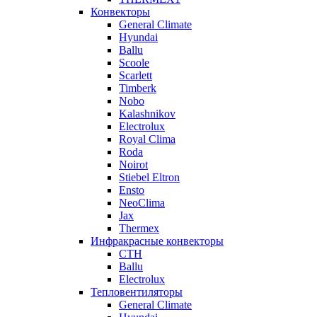
Конвекторы
General Climate
Hyundai
Ballu
Scoole
Scarlett
Timberk
Nobo
Kalashnikov
Electrolux
Royal Clima
Roda
Noirot
Stiebel Eltron
Ensto
NeoClima
Jax
Thermex
Инфракрасные конвекторы
CTH
Ballu
Electrolux
Тепловентиляторы
General Climate