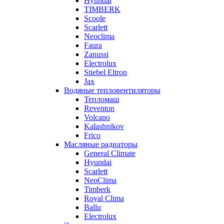
Hyundai
TIMBERK
Scoole
Scarlett
Neoclima
Faura
Zanussi
Electrolux
Stiebel Eltron
Jax
Водяные тепловентиляторы
Тепломаш
Reventon
Volcano
Kalashnikov
Frico
Масляные радиаторы
General Climate
Hyundai
Scarlett
NeoClima
Timberk
Royal Clima
Ballu
Electrolux