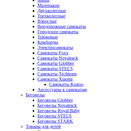
Мини
Маленькие
Двухколесные
Трехколесные
Взрослые
Внедорожные самокаты
Городские самокаты
Трюковые
Кикборды
Электросамокаты
Самокаты Foxx
Самокаты Novatrack
Самокаты Globber
Самокаты STELS
Самокаты Techteam
Самокаты Xiaomi
Самокаты Kugoo
Аксессуары к самокатам
Беговелы
Беговелы Globber
Беговелы Novatrack
Беговелы Royal Baby
Беговелы STELS
Беговелы STARK
Товары для детей