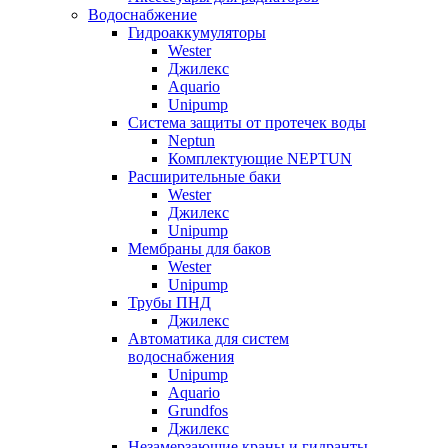
Водоснабжение
Гидроаккумуляторы
Wester
Джилекс
Aquario
Unipump
Система защиты от протечек воды
Neptun
Комплектующие NEPTUN
Расширительные баки
Wester
Джилекс
Unipump
Мембраны для баков
Wester
Unipump
Трубы ПНД
Джилекс
Автоматика для систем
водоснабжения
Unipump
Aquario
Grundfos
Джилекс
Незамерзающие краны и гидранты