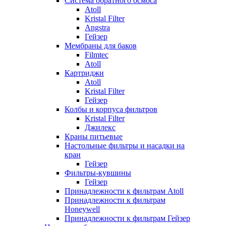
Система обратного осмоса
Atoll
Kristal Filter
Angstra
Гейзер
Мембраны для баков
Filmtec
Atoll
Картриджи
Atoll
Kristal Filter
Гейзер
Колбы и корпуса фильтров
Kristal Filter
Джилекс
Краны питьевые
Настольные фильтры и насадки на
кран
Гейзер
Фильтры-кувшины
Гейзер
Принадлежности к фильтрам Atoll
Принадлежности к фильтрам
Honeywell
Принадлежности к фильтрам Гейзер