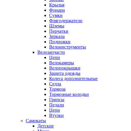
Крылья
Фонари
Сумки
Флягодержатели
Шлемы
Перчатки
Зеркала
Подножки
Велоинструменты
Велозапчасти
Цепи
Велокамеры
Велопокрышки
Защита одежды
Колеса дополнительные
Седла
Тормоза
Тормозные колодки
Грипсы
Педали
Цепи
Втулки
Самокаты
Детские