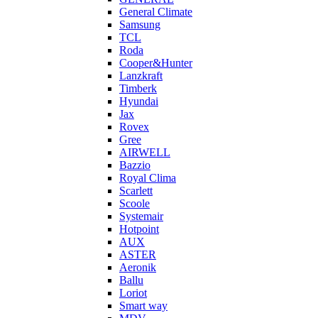
General Climate
Samsung
TCL
Roda
Cooper&Hunter
Lanzkraft
Timberk
Hyundai
Jax
Rovex
Gree
AIRWELL
Bazzio
Royal Clima
Scarlett
Scoole
Systemair
Hotpoint
AUX
ASTER
Aeronik
Ballu
Loriot
Smart way