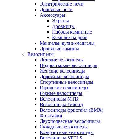
Электрические печи
Дровяные печи
Аксессуары
Экраны
Дровницы
Наборы каминные
Комплекты дров
Мангалы, кухни-мангалы
Дровяные камины
Велосипеды
Детские велосипеды
Подростковые велосипеды
Женские велосипеды
Дорожные велосипеды
Спортивные велосипеды
Городские велосипеды
Горные велосипеды
Велосипеды MTB
Велосипеды Гибрид
Велосипеды фристайл (BMX)
Фэт-байки
Двухподвесные велосипеды
Складные велосипеды
Комфортные велосипеды
Велосипеды STELS