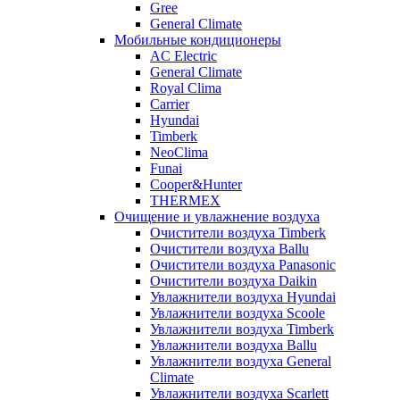
Gree
General Climate
Мобильные кондиционеры
AC Electric
General Climate
Royal Clima
Carrier
Hyundai
Timberk
NeoClima
Funai
Cooper&Hunter
THERMEX
Очищение и увлажнение воздуха
Очистители воздуха Timberk
Очистители воздуха Ballu
Очистители воздуха Panasonic
Очистители воздуха Daikin
Увлажнители воздуха Hyundai
Увлажнители воздуха Scoole
Увлажнители воздуха Timberk
Увлажнители воздуха Ballu
Увлажнители воздуха General
Climate
Увлажнители воздуха Scarlett