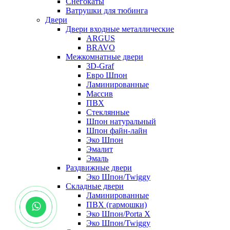
Снегокаты
Ватрушки для тюбинга
Двери
Двери входные металлические
ARGUS
BRAVO
Межкомнатные двери
3D-Graf
Евро Шпон
Ламинированные
Массив
ПВХ
Стеклянные
Шпон натуральный
Шпон файн-лайн
Эко Шпон
Эмалит
Эмаль
Раздвижные двери
Эко Шпон/Twiggy
Складные двери
Ламинированные
ПВХ (гармошки)
Эко Шпон/Porta X
Эко Шпон/Twiggy