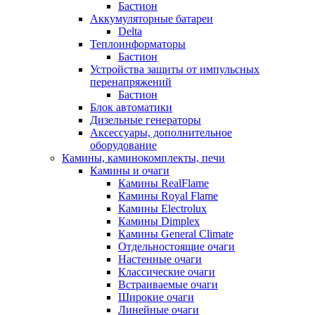
Бастион
Аккумуляторные батареи
Delta
Теплоинформаторы
Бастион
Устройства защиты от импульсных
перенапряжений
Бастион
Блок автоматики
Дизельные генераторы
Аксессуары, дополнительное
оборудование
Камины, каминокомплекты, печи
Камины и очаги
Камины RealFlame
Камины Royal Flame
Камины Electrolux
Камины Dimplex
Камины General Climate
Отдельностоящие очаги
Настенные очаги
Классические очаги
Встраиваемые очаги
Широкие очаги
Линейные очаги