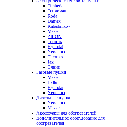
Электрические тепловые пушки
Timberk
Тепломаш
Roda
Dantex
Kalashnikov
Master
ZILON
Тропик
Hyundai
Neoclima
Thermex
Jax
Элвин
Газовые пушки
Master
Ballu
Hyundai
Neoclima
Дизельные пушки
Neoclima
Master
Аксессуары для обогревателей
Дополнительное оборудование для
обогревателей