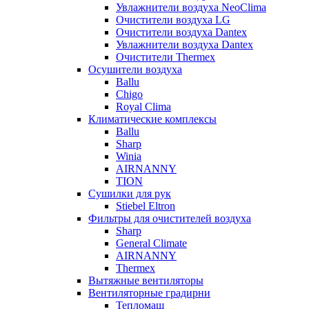
Увлажнители воздуха NeoClima
Очистители воздуха LG
Очистители воздуха Dantex
Увлажнители воздуха Dantex
Очистители Thermex
Осушители воздуха
Ballu
Chigo
Royal Clima
Климатические комплексы
Ballu
Sharp
Winia
AIRNANNY
TION
Сушилки для рук
Stiebel Eltron
Фильтры для очистителей воздуха
Sharp
General Climate
AIRNANNY
Thermex
Вытяжные вентиляторы
Вентиляторные градирни
Тепломаш