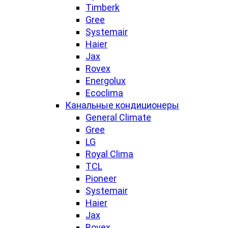
Timberk
Gree
Systemair
Haier
Jax
Rovex
Energolux
Ecoclima
Канальные кондиционеры
General Climate
Gree
LG
Royal Clima
TCL
Pioneer
Systemair
Haier
Jax
Rovex