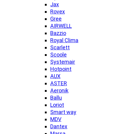
Jax
Rovex
Gree
AIRWELL
Bazzio
Royal Clima
Scarlett
Scoole
Systemair
Hotpoint
AUX
ASTER
Aeronik
Ballu
Loriot
Smart way
MDV
Dantex
Marsa