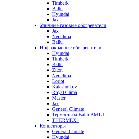
Timberk
Ballu
Hyundai
Jax
Уличные газовые обогреватели
Jax
Neoclima
Ballu
Инфракрасные обогреватели
Hyundai
Timberk
Ballu
Zilon
Neoclima
Loriot
Kalashnikov
Royal Clima
Master
Jax
General Climate
Термостаты Ballu BMT-1
THERMEX1
Конвекторы
General Climate
Hyundai