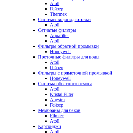
Atoll
Гейзер
Thermex
Системы водоподготовки
Atoll
Сетчатые фильтры
Aquafilter
Atoll
Фильтры обратной промывки
Honeywell
Проточные фильтры для воды
Atoll
Гейзер
Фильтры с прямоточной промывкой
Honeywell
Система обратного осмоса
Atoll
Kristal Filter
Angstra
Гейзер
Мембраны для баков
Filmtec
Atoll
Картриджи
Atoll