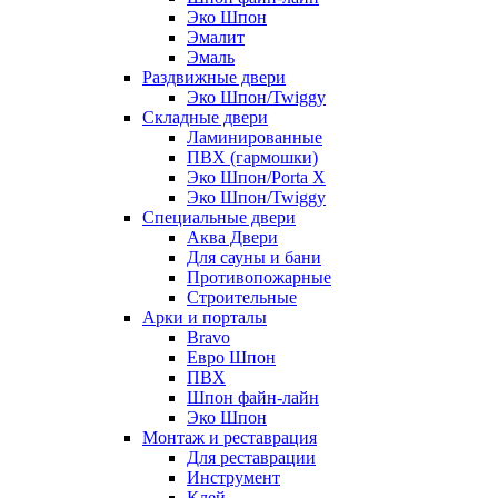
Эко Шпон
Эмалит
Эмаль
Раздвижные двери
Эко Шпон/Twiggy
Складные двери
Ламинированные
ПВХ (гармошки)
Эко Шпон/Porta X
Эко Шпон/Twiggy
Специальные двери
Аква Двери
Для сауны и бани
Противопожарные
Строительные
Арки и порталы
Bravo
Евро Шпон
ПВХ
Шпон файн-лайн
Эко Шпон
Монтаж и реставрация
Для реставрации
Инструмент
Клей