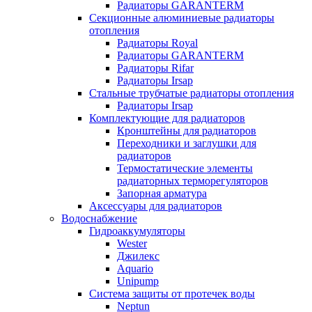
Радиаторы GARANTERM
Секционные алюминиевые радиаторы
отопления
Радиаторы Royal
Радиаторы GARANTERM
Радиаторы Rifar
Радиаторы Irsap
Стальные трубчатые радиаторы отопления
Радиаторы Irsap
Комплектующие для радиаторов
Кронштейны для радиаторов
Переходники и заглушки для
радиаторов
Термостатические элементы
радиаторных терморегуляторов
Запорная арматура
Аксессуары для радиаторов
Водоснабжение
Гидроаккумуляторы
Wester
Джилекс
Aquario
Unipump
Система защиты от протечек воды
Neptun