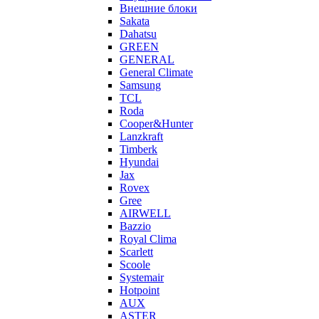
Внешние блоки
Sakata
Dahatsu
GREEN
GENERAL
General Climate
Samsung
TCL
Roda
Cooper&Hunter
Lanzkraft
Timberk
Hyundai
Jax
Rovex
Gree
AIRWELL
Bazzio
Royal Clima
Scarlett
Scoole
Systemair
Hotpoint
AUX
ASTER