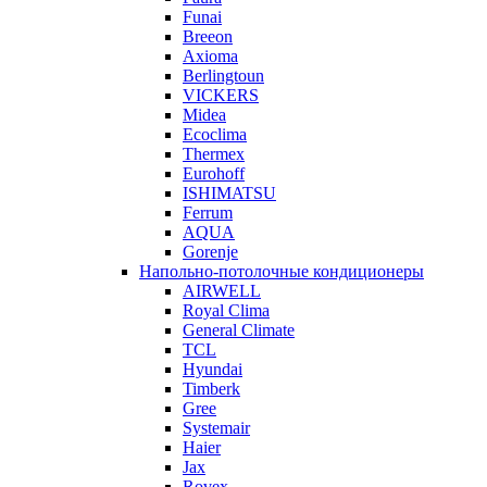
Funai
Breeon
Axioma
Berlingtoun
VICKERS
Midea
Ecoclima
Thermex
Eurohoff
ISHIMATSU
Ferrum
AQUA
Gorenje
Напольно-потолочные кондиционеры
AIRWELL
Royal Clima
General Climate
TCL
Hyundai
Timberk
Gree
Systemair
Haier
Jax
Rovex