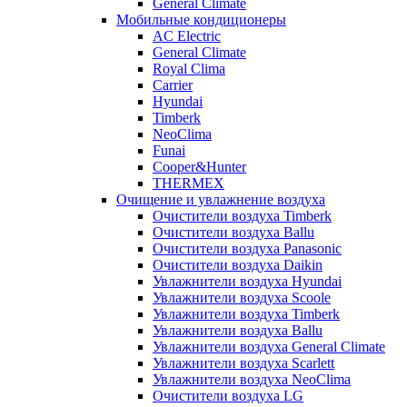
General Climate
Мобильные кондиционеры
AC Electric
General Climate
Royal Clima
Carrier
Hyundai
Timberk
NeoClima
Funai
Cooper&Hunter
THERMEX
Очищение и увлажнение воздуха
Очистители воздуха Timberk
Очистители воздуха Ballu
Очистители воздуха Panasonic
Очистители воздуха Daikin
Увлажнители воздуха Hyundai
Увлажнители воздуха Scoole
Увлажнители воздуха Timberk
Увлажнители воздуха Ballu
Увлажнители воздуха General Climate
Увлажнители воздуха Scarlett
Увлажнители воздуха NeoClima
Очистители воздуха LG