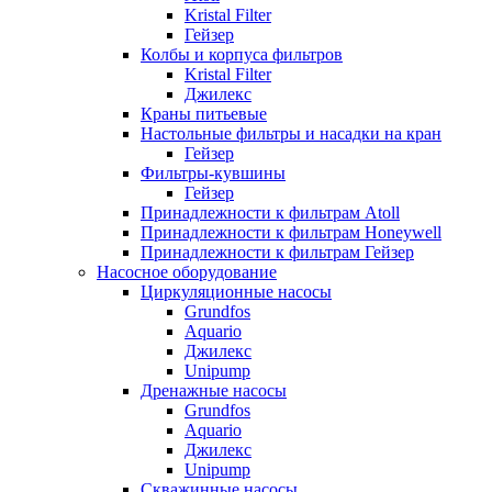
Kristal Filter
Гейзер
Колбы и корпуса фильтров
Kristal Filter
Джилекс
Краны питьевые
Настольные фильтры и насадки на кран
Гейзер
Фильтры-кувшины
Гейзер
Принадлежности к фильтрам Atoll
Принадлежности к фильтрам Honeywell
Принадлежности к фильтрам Гейзер
Насосное оборудование
Циркуляционные насосы
Grundfos
Aquario
Джилекс
Unipump
Дренажные насосы
Grundfos
Aquario
Джилекс
Unipump
Скважинные насосы