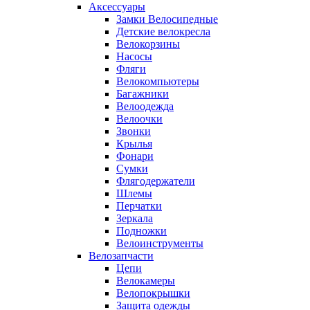
Аксессуары
Замки Велосипедные
Детские велокресла
Велокорзины
Насосы
Фляги
Велокомпьютеры
Багажники
Велоодежда
Велоочки
Звонки
Крылья
Фонари
Сумки
Флягодержатели
Шлемы
Перчатки
Зеркала
Подножки
Велоинструменты
Велозапчасти
Цепи
Велокамеры
Велопокрышки
Защита одежды