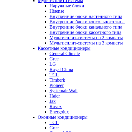
Мультисплит-системы
Наружные блоки
Hisense
Внутренние блоки настенного типа
Внутренние блоки консольного типа
Внутренние блоки канального типа
Внутренние блоки кассетного типа
Мультисплит-системы на 2 комнаты
Мультисплит-системы на 3 комнаты
Кассетные кондиционеры
General Climate
Gree
LG
Royal Clima
TCL
Timberk
Pioneer
Systemair Wall
Haier
Jax
Rovex
Energolux
Оконные кондиционеры
TCL
Gree