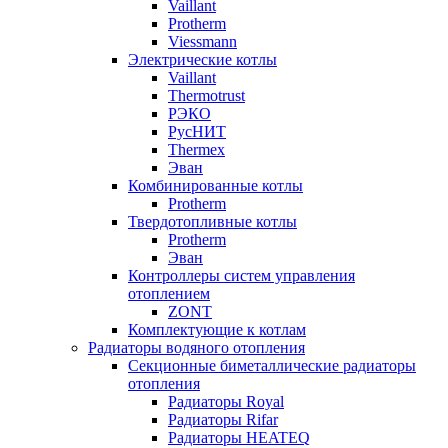
Vaillant
Protherm
Viessmann
Электрические котлы
Vaillant
Thermotrust
РЭКО
РусНИТ
Thermex
Эван
Комбинированные котлы
Protherm
Твердотопливные котлы
Protherm
Эван
Контроллеры систем управления
отоплением
ZONT
Комплектующие к котлам
Радиаторы водяного отопления
Секционные биметаллические радиаторы
отопления
Радиаторы Royal
Радиаторы Rifar
Радиаторы HEATEQ