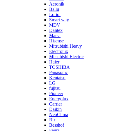
Aeronik
Ballu
Loriot
Smart way
MDV
Dantex
Marsa
Hisense
Mitsubishi Heavy
Electrolux
Mitsubishi Electric
Haier
TOSHIBA
Panasonic
Kentatsu
LG
fujitsu
Pioneer
Energolux
Carrier
Daikin
NeoClima
Rix
Besshof
Faura