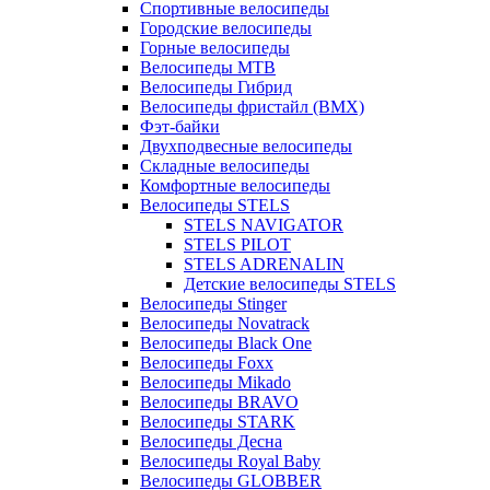
Спортивные велосипеды
Городские велосипеды
Горные велосипеды
Велосипеды MTB
Велосипеды Гибрид
Велосипеды фристайл (BMX)
Фэт-байки
Двухподвесные велосипеды
Складные велосипеды
Комфортные велосипеды
Велосипеды STELS
STELS NAVIGATOR
STELS PILOT
STELS ADRENALIN
Детские велосипеды STELS
Велосипеды Stinger
Велосипеды Novatrack
Велосипеды Black One
Велосипеды Foxx
Велосипеды Mikado
Велосипеды BRAVO
Велосипеды STARK
Велосипеды Десна
Велосипеды Royal Baby
Велосипеды GLOBBER