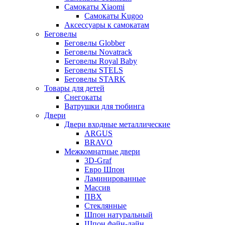
Самокаты Xiaomi
Самокаты Kugoo
Аксессуары к самокатам
Беговелы
Беговелы Globber
Беговелы Novatrack
Беговелы Royal Baby
Беговелы STELS
Беговелы STARK
Товары для детей
Снегокаты
Ватрушки для тюбинга
Двери
Двери входные металлические
ARGUS
BRAVO
Межкомнатные двери
3D-Graf
Евро Шпон
Ламинированные
Массив
ПВХ
Стеклянные
Шпон натуральный
Шпон файн-лайн