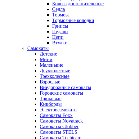
Колеса дополнительные
Седла
Тормоза
Тормозные колодки
Грипсы
Педали
Цепи
Втулки
Самокаты
Детские
Мини
Маленькие
Двухколесные
Трехколесные
Взрослые
Внедорожные самокаты
Городские самокаты
Трюковые
Кикборды
Электросамокаты
Самокаты Foxx
Самокаты Novatrack
Самокаты Globber
Самокаты STELS
Самокаты Techteam