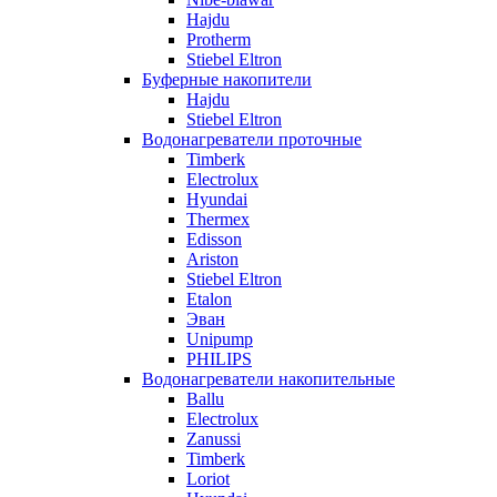
Hajdu
Protherm
Stiebel Eltron
Буферные накопители
Hajdu
Stiebel Eltron
Водонагреватели проточные
Timberk
Electrolux
Hyundai
Thermex
Edisson
Ariston
Stiebel Eltron
Etalon
Эван
Unipump
PHILIPS
Водонагреватели накопительные
Ballu
Electrolux
Zanussi
Timberk
Loriot