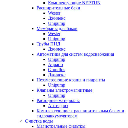
Комплектующие NEPTUN
Расширительные баки
Wester
Джилекс
Unipump
Мембраны для баков
Wester
Unipump
Трубы ПНД
Джилекс
Автоматика для систем водоснабжения
Unipump
Aquario
Grundfos
Джилекс
Незамерзающие краны и гидранты
Unipump
Клапаны электромагнитные
Unipump
Расходные материалы
Антифриз
Комплектующие к расширительным бакам и
гидроаккумуляторам
Очистка воды
Магистральные фильтры