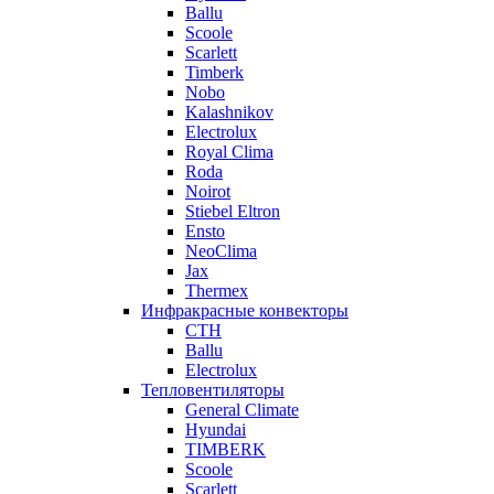
Ballu
Scoole
Scarlett
Timberk
Nobo
Kalashnikov
Electrolux
Royal Clima
Roda
Noirot
Stiebel Eltron
Ensto
NeoClima
Jax
Thermex
Инфракрасные конвекторы
CTH
Ballu
Electrolux
Тепловентиляторы
General Climate
Hyundai
TIMBERK
Scoole
Scarlett