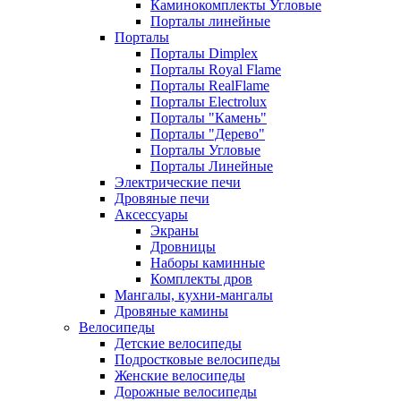
Каминокомплекты Угловые
Порталы линейные
Порталы
Порталы Dimplex
Порталы Royal Flame
Порталы RealFlame
Порталы Electrolux
Порталы "Камень"
Порталы "Дерево"
Порталы Угловые
Порталы Линейные
Электрические печи
Дровяные печи
Аксессуары
Экраны
Дровницы
Наборы каминные
Комплекты дров
Мангалы, кухни-мангалы
Дровяные камины
Велосипеды
Детские велосипеды
Подростковые велосипеды
Женские велосипеды
Дорожные велосипеды