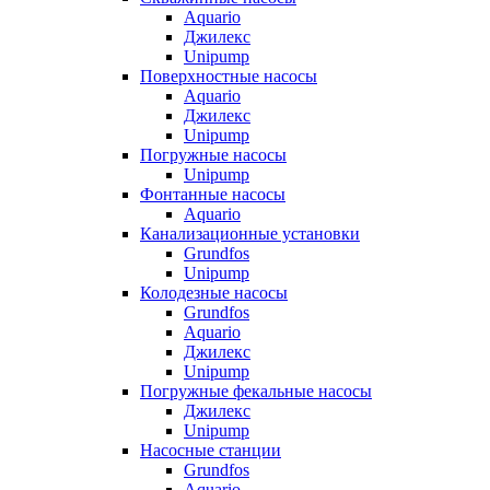
Aquario
Джилекс
Unipump
Поверхностные насосы
Aquario
Джилекс
Unipump
Погружные насосы
Unipump
Фонтанные насосы
Aquario
Канализационные установки
Grundfos
Unipump
Колодезные насосы
Grundfos
Aquario
Джилекс
Unipump
Погружные фекальные насосы
Джилекс
Unipump
Насосные станции
Grundfos
Aquario