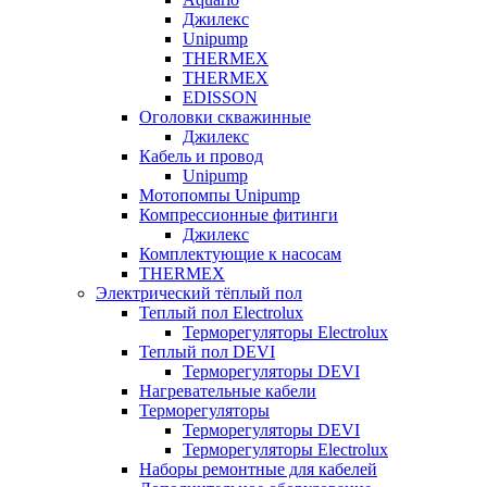
Джилекс
Unipump
THERMEX
THERMEX
EDISSON
Оголовки скважинные
Джилекс
Кабель и провод
Unipump
Мотопомпы Unipump
Компрессионные фитинги
Джилекс
Комплектующие к насосам
THERMEX
Электрический тёплый пол
Теплый пол Electrolux
Терморегуляторы Electrolux
Теплый пол DEVI
Терморегуляторы DEVI
Нагревательные кабели
Терморегуляторы
Терморегуляторы DEVI
Терморегуляторы Electrolux
Наборы ремонтные для кабелей