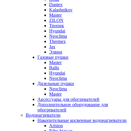
Dantex
Kalashnikov
Master
ZILON
Тропик
Hyundai
Neoclima
Thermex
Jax
Элвин
Газовые пушки
Master
Ballu
Hyundai
Neoclima
Дизельные пушки
Neoclima
Master
Аксессуары для обогревателей
Дополнительное оборудование для
обогревателей
Водонагреватели
Накопительные косвенные водонагреватели
Ariston
Nibe-biawar