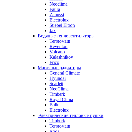
Neoclima
Faura
Zanussi
Electrolux
Stiebel Eltron
Jax
Водяные тепловентиляторы
Тепломаш
Reventon
Volcano
Kalashnikov
Frico
Масляные радиаторы
General Climate
Hyundai
Scarlett
NeoClima
Timberk
Royal Clima
Ballu
Electrolux
Электрические тепловые пушки
Timberk
Тепломаш
Roda