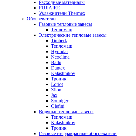
Расходные материалы
FUJIAIRE
Увлажнители Thermex
Обогреватели
Газовые тепловые завесы
Тепломаш
Электрические тепловые завесы
Timberk
Тепломаш
Hyundai
Neoclima
Ballu
Dantex
Kalashnikov
Тропик
Loriot
Zilon
Jax
Sonniger
Olefini
Водяные тепловые завесы
Тепломаш
Kalashnikov
Тропик
Газовые инфракрасные обогреватели