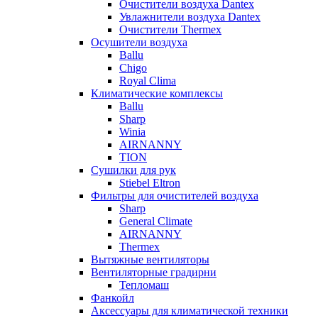
Очистители воздуха Dantex
Увлажнители воздуха Dantex
Очистители Thermex
Осушители воздуха
Ballu
Chigo
Royal Clima
Климатические комплексы
Ballu
Sharp
Winia
AIRNANNY
TION
Сушилки для рук
Stiebel Eltron
Фильтры для очистителей воздуха
Sharp
General Climate
AIRNANNY
Thermex
Вытяжные вентиляторы
Вентиляторные градирни
Тепломаш
Фанкойл
Аксессуары для климатической техники