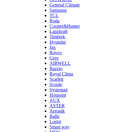
General Climate
Samsung
TCL
Roda
Cooper&Hunter
Lanzkraft
Timberk
Hyundai
Jax
Rovex
Gree
AIRWELL
Bazzio
Royal Clima
Scarlett
Scoole
Systemair
Hotpoint
AUX
ASTER
Aeronik
Ballu
Loriot
Smart way