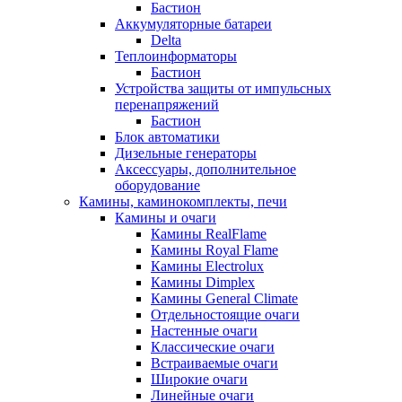
Бастион
Аккумуляторные батареи
Delta
Теплоинформаторы
Бастион
Устройства защиты от импульсных
перенапряжений
Бастион
Блок автоматики
Дизельные генераторы
Аксессуары, дополнительное
оборудование
Камины, каминокомплекты, печи
Камины и очаги
Камины RealFlame
Камины Royal Flame
Камины Electrolux
Камины Dimplex
Камины General Climate
Отдельностоящие очаги
Настенные очаги
Классические очаги
Встраиваемые очаги
Широкие очаги
Линейные очаги