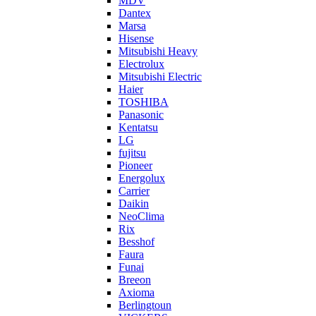
MDV
Dantex
Marsa
Hisense
Mitsubishi Heavy
Electrolux
Mitsubishi Electric
Haier
TOSHIBA
Panasonic
Kentatsu
LG
fujitsu
Pioneer
Energolux
Carrier
Daikin
NeoClima
Rix
Besshof
Faura
Funai
Breeon
Axioma
Berlingtoun