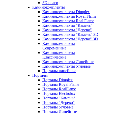
3D очаги
Каминокомплекты
Каминокомплекты Dimplex
Каминокомплекты Royal Flame
Каминокомплекты Real Flame
Каминокомплекты "Камень"
Каминокомплекты "Дерево"
Каминокомплекты "Камень" 3D
Каминокомплекты "Дерево" 3D
Каминокомплекты
Современные
Каминокомплекты
Классические
Каминокомплекты Линейные
Каминокомплекты Угловые
Порталы линейные
Порталы
Порталы Dimplex
Порталы Royal Flame
Порталы RealFlame
Порталы Electrolux
Порталы "Камень"
Порталы "Дерево"
Порталы Угловые
Порталы Линейные