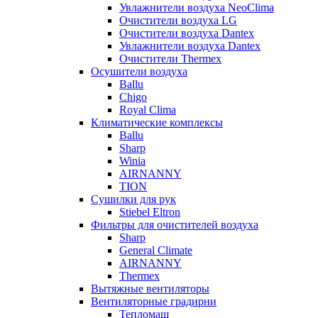
Увлажнители воздуха NeoClima
Очистители воздуха LG
Очистители воздуха Dantex
Увлажнители воздуха Dantex
Очистители Thermex
Осушители воздуха
Ballu
Chigo
Royal Clima
Климатические комплексы
Ballu
Sharp
Winia
AIRNANNY
TION
Сушилки для рук
Stiebel Eltron
Фильтры для очистителей воздуха
Sharp
General Climate
AIRNANNY
Thermex
Вытяжные вентиляторы
Вентиляторные градирни
Тепломаш