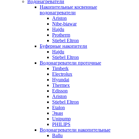
Водонагреватели
Накопительные косвенные
водонагреватели
Ariston
Nibe-biawar
Hajdu
Protherm
Stiebel Eltron
Буферные накопители
Hajdu
Stiebel Eltron
Водонагреватели проточные
Timberk
Electrolux
Hyundai
Thermex
Edisson
Ariston
Stiebel Eltron
Etalon
Эван
Unipump
PHILIPS
Водонагреватели накопительные
Ballu