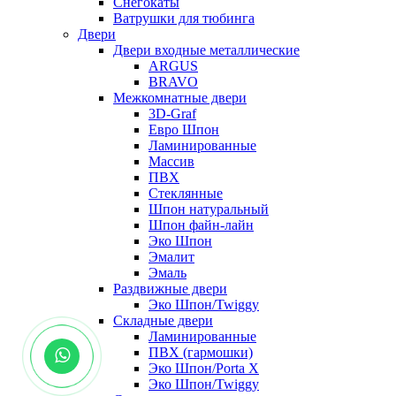
Снегокаты
Ватрушки для тюбинга
Двери
Двери входные металлические
ARGUS
BRAVO
Межкомнатные двери
3D-Graf
Евро Шпон
Ламинированные
Массив
ПВХ
Стеклянные
Шпон натуральный
Шпон файн-лайн
Эко Шпон
Эмалит
Эмаль
Раздвижные двери
Эко Шпон/Twiggy
Складные двери
Ламинированные
ПВХ (гармошки)
Эко Шпон/Porta X
Эко Шпон/Twiggy