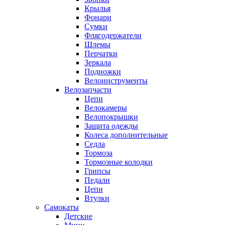
Крылья
Фонари
Сумки
Флягодержатели
Шлемы
Перчатки
Зеркала
Подножки
Велоинструменты
Велозапчасти
Цепи
Велокамеры
Велопокрышки
Защита одежды
Колеса дополнительные
Седла
Тормоза
Тормозные колодки
Грипсы
Педали
Цепи
Втулки
Самокаты
Детские