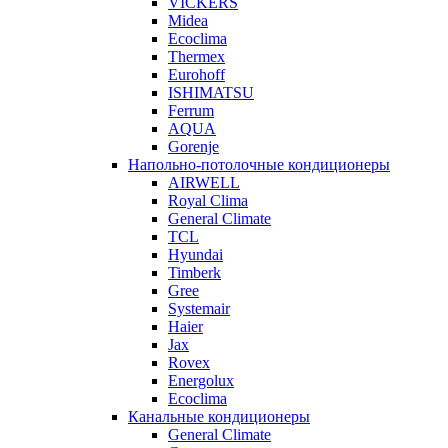
VICKERS
Midea
Ecoclima
Thermex
Eurohoff
ISHIMATSU
Ferrum
AQUA
Gorenje
Напольно-потолочные кондиционеры
AIRWELL
Royal Clima
General Climate
TCL
Hyundai
Timberk
Gree
Systemair
Haier
Jax
Rovex
Energolux
Ecoclima
Канальные кондиционеры
General Climate