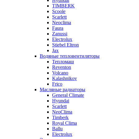
Hyundai
TIMBERK
Scoole
Scarlett
Neoclima
Faura
Zanussi
Electrolux
Stiebel Eltron
Jax
Водяные тепловентиляторы
Тепломаш
Reventon
Volcano
Kalashnikov
Frico
Масляные радиаторы
General Climate
Hyundai
Scarlett
NeoClima
Timberk
Royal Clima
Ballu
Electrolux