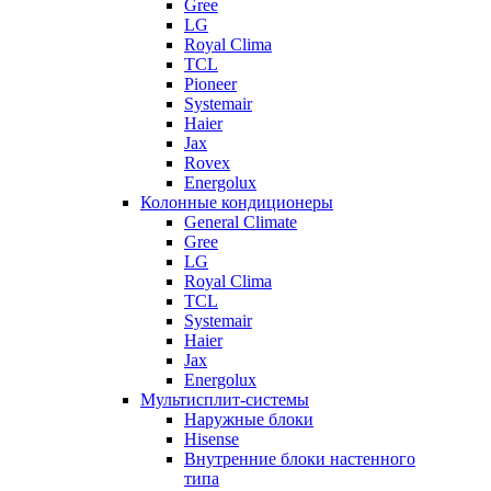
Gree
LG
Royal Clima
TCL
Pioneer
Systemair
Haier
Jax
Rovex
Energolux
Колонные кондиционеры
General Climate
Gree
LG
Royal Clima
TCL
Systemair
Haier
Jax
Energolux
Мультисплит-системы
Наружные блоки
Hisense
Внутренние блоки настенного
типа