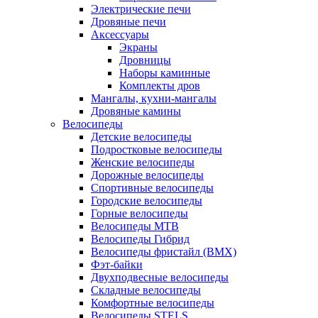
Электрические печи
Дровяные печи
Аксессуары
Экраны
Дровницы
Наборы каминные
Комплекты дров
Мангалы, кухни-мангалы
Дровяные камины
Велосипеды
Детские велосипеды
Подростковые велосипеды
Женские велосипеды
Дорожные велосипеды
Спортивные велосипеды
Городские велосипеды
Горные велосипеды
Велосипеды MTB
Велосипеды Гибрид
Велосипеды фристайл (BMX)
Фэт-байки
Двухподвесные велосипеды
Складные велосипеды
Комфортные велосипеды
Велосипеды STELS