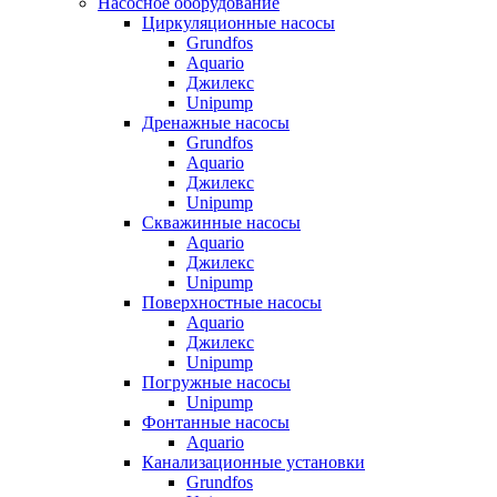
Насосное оборудование
Циркуляционные насосы
Grundfos
Aquario
Джилекс
Unipump
Дренажные насосы
Grundfos
Aquario
Джилекс
Unipump
Скважинные насосы
Aquario
Джилекс
Unipump
Поверхностные насосы
Aquario
Джилекс
Unipump
Погружные насосы
Unipump
Фонтанные насосы
Aquario
Канализационные установки
Grundfos