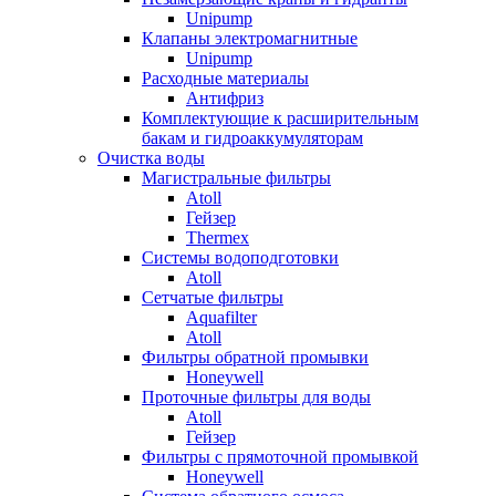
Unipump
Клапаны электромагнитные
Unipump
Расходные материалы
Антифриз
Комплектующие к расширительным
бакам и гидроаккумуляторам
Очистка воды
Магистральные фильтры
Atoll
Гейзер
Thermex
Системы водоподготовки
Atoll
Сетчатые фильтры
Aquafilter
Atoll
Фильтры обратной промывки
Honeywell
Проточные фильтры для воды
Atoll
Гейзер
Фильтры с прямоточной промывкой
Honeywell