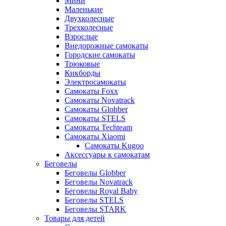
Мини
Маленькие
Двухколесные
Трехколесные
Взрослые
Внедорожные самокаты
Городские самокаты
Трюковые
Кикборды
Электросамокаты
Самокаты Foxx
Самокаты Novatrack
Самокаты Globber
Самокаты STELS
Самокаты Techteam
Самокаты Xiaomi
Самокаты Kugoo
Аксессуары к самокатам
Беговелы
Беговелы Globber
Беговелы Novatrack
Беговелы Royal Baby
Беговелы STELS
Беговелы STARK
Товары для детей