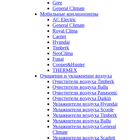
Gree
General Climate
Мобильные кондиционеры
AC Electric
General Climate
Royal Clima
Carrier
Hyundai
Timberk
NeoClima
Funai
Cooper&Hunter
THERMEX
Очищение и увлажнение воздуха
Очистители воздуха Timberk
Очистители воздуха Ballu
Очистители воздуха Panasonic
Очистители воздуха Daikin
Увлажнители воздуха Hyundai
Увлажнители воздуха Scoole
Увлажнители воздуха Timberk
Увлажнители воздуха Ballu
Увлажнители воздуха General
Climate
Увлажнители воздуха Scarlett