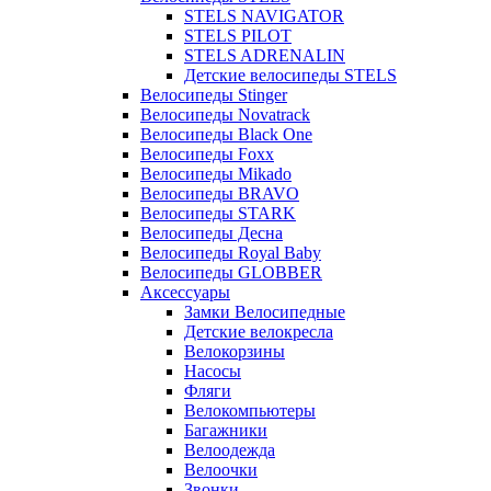
STELS NAVIGATOR
STELS PILOT
STELS ADRENALIN
Детские велосипеды STELS
Велосипеды Stinger
Велосипеды Novatrack
Велосипеды Black One
Велосипеды Foxx
Велосипеды Mikado
Велосипеды BRAVO
Велосипеды STARK
Велосипеды Десна
Велосипеды Royal Baby
Велосипеды GLOBBER
Аксессуары
Замки Велосипедные
Детские велокресла
Велокорзины
Насосы
Фляги
Велокомпьютеры
Багажники
Велоодежда
Велоочки
Звонки