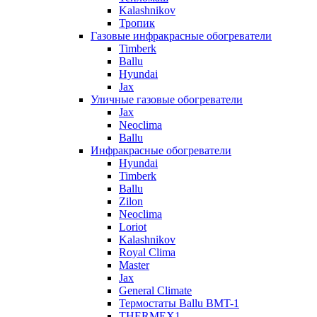
Kalashnikov
Тропик
Газовые инфракрасные обогреватели
Timberk
Ballu
Hyundai
Jax
Уличные газовые обогреватели
Jax
Neoclima
Ballu
Инфракрасные обогреватели
Hyundai
Timberk
Ballu
Zilon
Neoclima
Loriot
Kalashnikov
Royal Clima
Master
Jax
General Climate
Термостаты Ballu BMT-1
THERMEX1