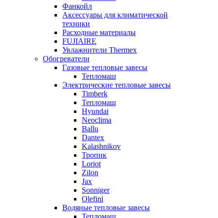
Фанкойл
Аксессуары для климатической
техники
Расходные материалы
FUJIAIRE
Увлажнители Thermex
Обогреватели
Газовые тепловые завесы
Тепломаш
Электрические тепловые завесы
Timberk
Тепломаш
Hyundai
Neoclima
Ballu
Dantex
Kalashnikov
Тропик
Loriot
Zilon
Jax
Sonniger
Olefini
Водяные тепловые завесы
Тепломаш