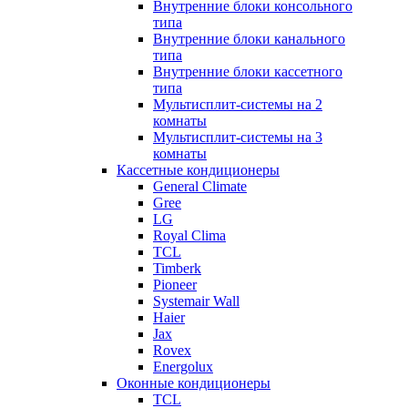
Внутренние блоки консольного
типа
Внутренние блоки канального
типа
Внутренние блоки кассетного
типа
Мультисплит-системы на 2
комнаты
Мультисплит-системы на 3
комнаты
Кассетные кондиционеры
General Climate
Gree
LG
Royal Clima
TCL
Timberk
Pioneer
Systemair Wall
Haier
Jax
Rovex
Energolux
Оконные кондиционеры
TCL