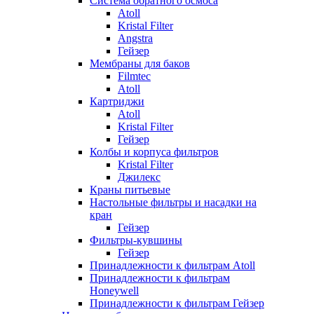
Система обратного осмоса
Atoll
Kristal Filter
Angstra
Гейзер
Мембраны для баков
Filmtec
Atoll
Картриджи
Atoll
Kristal Filter
Гейзер
Колбы и корпуса фильтров
Kristal Filter
Джилекс
Краны питьевые
Настольные фильтры и насадки на
кран
Гейзер
Фильтры-кувшины
Гейзер
Принадлежности к фильтрам Atoll
Принадлежности к фильтрам
Honeywell
Принадлежности к фильтрам Гейзер