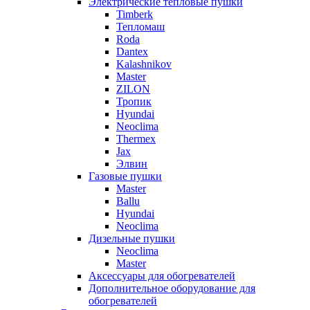
Электрические тепловые пушки
Timberk
Тепломаш
Roda
Dantex
Kalashnikov
Master
ZILON
Тропик
Hyundai
Neoclima
Thermex
Jax
Элвин
Газовые пушки
Master
Ballu
Hyundai
Neoclima
Дизельные пушки
Neoclima
Master
Аксессуары для обогревателей
Дополнительное оборудование для
обогревателей