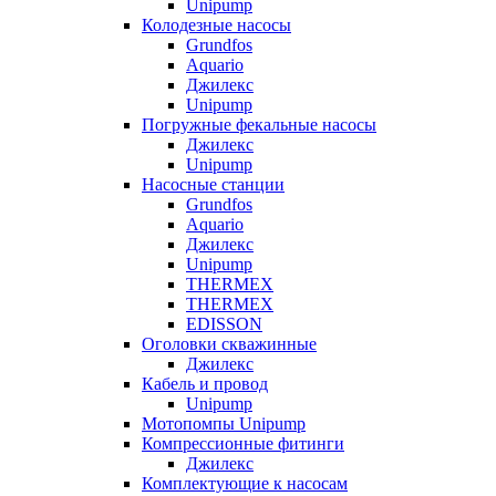
Unipump
Колодезные насосы
Grundfos
Aquario
Джилекс
Unipump
Погружные фекальные насосы
Джилекс
Unipump
Насосные станции
Grundfos
Aquario
Джилекс
Unipump
THERMEX
THERMEX
EDISSON
Оголовки скважинные
Джилекс
Кабель и провод
Unipump
Мотопомпы Unipump
Компрессионные фитинги
Джилекс
Комплектующие к насосам