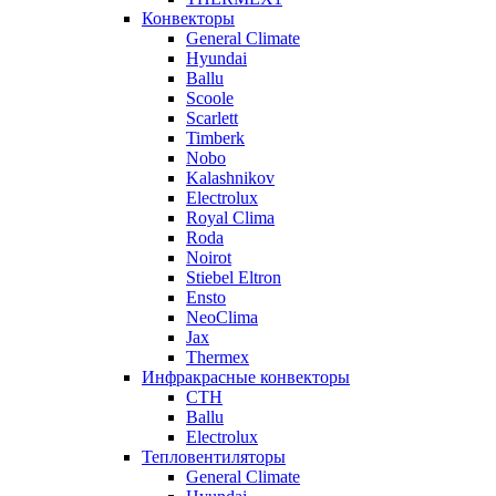
Конвекторы
General Climate
Hyundai
Ballu
Scoole
Scarlett
Timberk
Nobo
Kalashnikov
Electrolux
Royal Clima
Roda
Noirot
Stiebel Eltron
Ensto
NeoClima
Jax
Thermex
Инфракрасные конвекторы
CTH
Ballu
Electrolux
Тепловентиляторы
General Climate