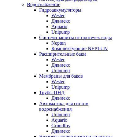
Водоснабжение
Гидроаккумуляторы
Wester
Джилекс
Aquario
Unipump
Система защиты от протечек воды
Neptun
Комплектующие NEPTUN
Расширительные баки
Wester
Джилекс
Unipump
Мембраны для баков
Wester
Unipump
Трубы ПНД
Джилекс
Автоматика для систем
водоснабжения
Unipump
Aquario
Grundfos
Джилекс
Незамерзающие краны и гидранты