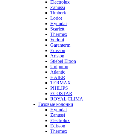
Electrolux
Zanussi
Timberk
Loriot
Hyundai
Scarlett
Thermex
Verloni
Garanterm
Edisson
Ariston
Stiebel Eltron
Unipump
Atlantic
HAIER
TERMAX
PHILIPS
ECOSTAR
ROYAL CLIMA
Газовые колонки
Hyundai
Zanussi
Electrolux
Edisson
Thermex