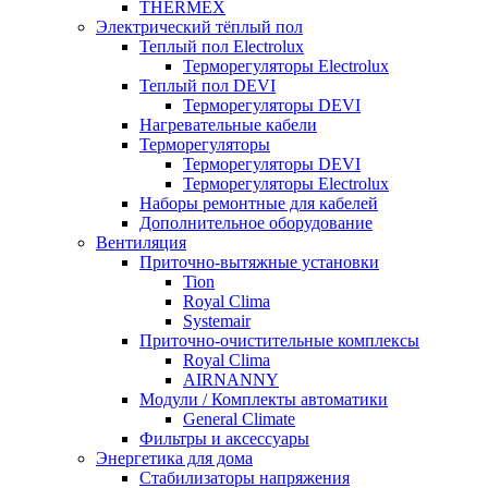
THERMEX
Электрический тёплый пол
Теплый пол Electrolux
Терморегуляторы Electrolux
Теплый пол DEVI
Терморегуляторы DEVI
Нагревательные кабели
Терморегуляторы
Терморегуляторы DEVI
Терморегуляторы Electrolux
Наборы ремонтные для кабелей
Дополнительное оборудование
Вентиляция
Приточно-вытяжные установки
Tion
Royal Clima
Systemair
Приточно-очистительные комплексы
Royal Clima
AIRNANNY
Модули / Комплекты автоматики
General Climate
Фильтры и аксессуары
Энергетика для дома
Стабилизаторы напряжения