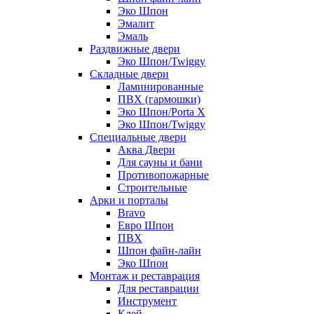
Эко Шпон
Эмалит
Эмаль
Раздвижные двери
Эко Шпон/Twiggy
Складные двери
Ламинированные
ПВХ (гармошки)
Эко Шпон/Porta X
Эко Шпон/Twiggy
Специальные двери
Аква Двери
Для сауны и бани
Противопожарные
Строительные
Арки и порталы
Bravo
Евро Шпон
ПВХ
Шпон файн-лайн
Эко Шпон
Монтаж и реставрация
Для реставрации
Инструмент
Клей