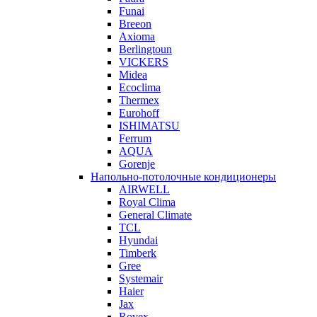
Funai
Breeon
Axioma
Berlingtoun
VICKERS
Midea
Ecoclima
Thermex
Eurohoff
ISHIMATSU
Ferrum
AQUA
Gorenje
Напольно-потолочные кондиционеры
AIRWELL
Royal Clima
General Climate
TCL
Hyundai
Timberk
Gree
Systemair
Haier
Jax
Rovex