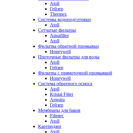
Atoll
Гейзер
Thermex
Системы водоподготовки
Atoll
Сетчатые фильтры
Aquafilter
Atoll
Фильтры обратной промывки
Honeywell
Проточные фильтры для воды
Atoll
Гейзер
Фильтры с прямоточной промывкой
Honeywell
Система обратного осмоса
Atoll
Kristal Filter
Angstra
Гейзер
Мембраны для баков
Filmtec
Atoll
Картриджи
Atoll