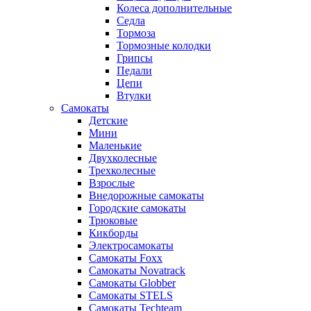
Колеса дополнительные
Седла
Тормоза
Тормозные колодки
Грипсы
Педали
Цепи
Втулки
Самокаты
Детские
Мини
Маленькие
Двухколесные
Трехколесные
Взрослые
Внедорожные самокаты
Городские самокаты
Трюковые
Кикборды
Электросамокаты
Самокаты Foxx
Самокаты Novatrack
Самокаты Globber
Самокаты STELS
Самокаты Techteam