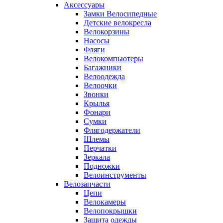
Аксессуары
Замки Велосипедные
Детские велокресла
Велокорзины
Насосы
Фляги
Велокомпьютеры
Багажники
Велоодежда
Велоочки
Звонки
Крылья
Фонари
Сумки
Флягодержатели
Шлемы
Перчатки
Зеркала
Подножки
Велоинструменты
Велозапчасти
Цепи
Велокамеры
Велопокрышки
Защита одежды