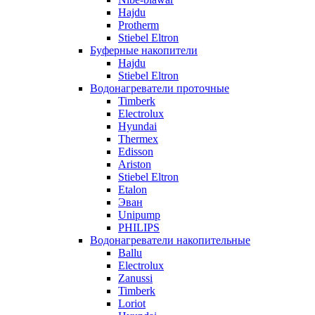
Hajdu
Protherm
Stiebel Eltron
Буферные накопители
Hajdu
Stiebel Eltron
Водонагреватели проточные
Timberk
Electrolux
Hyundai
Thermex
Edisson
Ariston
Stiebel Eltron
Etalon
Эван
Unipump
PHILIPS
Водонагреватели накопительные
Ballu
Electrolux
Zanussi
Timberk
Loriot