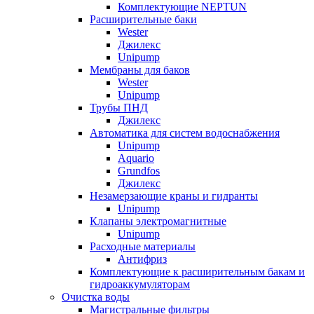
Комплектующие NEPTUN
Расширительные баки
Wester
Джилекс
Unipump
Мембраны для баков
Wester
Unipump
Трубы ПНД
Джилекс
Автоматика для систем водоснабжения
Unipump
Aquario
Grundfos
Джилекс
Незамерзающие краны и гидранты
Unipump
Клапаны электромагнитные
Unipump
Расходные материалы
Антифриз
Комплектующие к расширительным бакам и
гидроаккумуляторам
Очистка воды
Магистральные фильтры