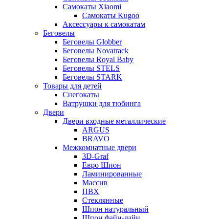
Самокаты Xiaomi
Самокаты Kugoo
Аксессуары к самокатам
Беговелы
Беговелы Globber
Беговелы Novatrack
Беговелы Royal Baby
Беговелы STELS
Беговелы STARK
Товары для детей
Снегокаты
Ватрушки для тюбинга
Двери
Двери входные металлические
ARGUS
BRAVO
Межкомнатные двери
3D-Graf
Евро Шпон
Ламинированные
Массив
ПВХ
Стеклянные
Шпон натуральный
Шпон файн-лайн