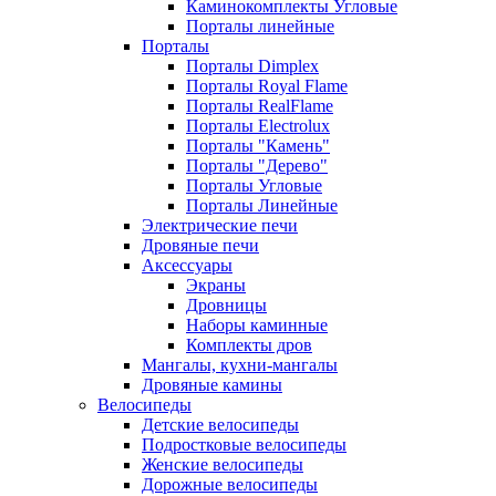
Каминокомплекты Угловые
Порталы линейные
Порталы
Порталы Dimplex
Порталы Royal Flame
Порталы RealFlame
Порталы Electrolux
Порталы "Камень"
Порталы "Дерево"
Порталы Угловые
Порталы Линейные
Электрические печи
Дровяные печи
Аксессуары
Экраны
Дровницы
Наборы каминные
Комплекты дров
Мангалы, кухни-мангалы
Дровяные камины
Велосипеды
Детские велосипеды
Подростковые велосипеды
Женские велосипеды
Дорожные велосипеды