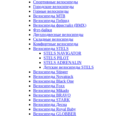
Спортивные велосипеды
Городские велосипеды
Горные велосипеды
Велосипеды MTB
Велосипеды Гибрид
Велосипеды фристайл (BMX)
Фэт-байки
Двухподвесные велосипеды
Складные велосипеды
Комфортные велосипеды
Велосипеды STELS
STELS NAVIGATOR
STELS PILOT
STELS ADRENALIN
Детские велосипеды STELS
Велосипеды Stinger
Велосипеды Novatrack
Велосипеды Black One
Велосипеды Foxx
Велосипеды Mikado
Велосипеды BRAVO
Велосипеды STARK
Велосипеды Десна
Велосипеды Royal Baby
Велосипеды GLOBBER