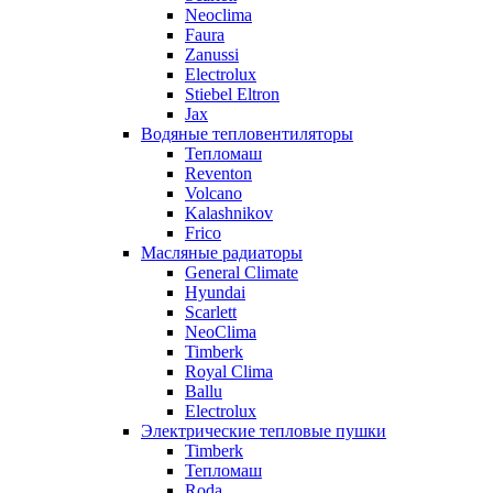
Neoclima
Faura
Zanussi
Electrolux
Stiebel Eltron
Jax
Водяные тепловентиляторы
Тепломаш
Reventon
Volcano
Kalashnikov
Frico
Масляные радиаторы
General Climate
Hyundai
Scarlett
NeoClima
Timberk
Royal Clima
Ballu
Electrolux
Электрические тепловые пушки
Timberk
Тепломаш
Roda