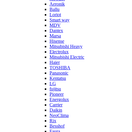
Aeronik
Ballu
Loriot
Smart way
MDV
Dantex
Marsa
Hisense
Mitsubishi Heavy
Electrolux
Mitsubishi Electric
Haier
TOSHIBA
Panasonic
Kentatsu
LG
fujitsu
Pioneer
Energolux
Carrier
Daikin
NeoClima
Rix
Besshof
Faura