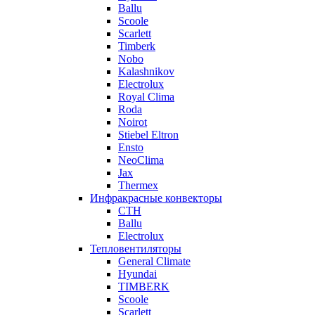
Ballu
Scoole
Scarlett
Timberk
Nobo
Kalashnikov
Electrolux
Royal Clima
Roda
Noirot
Stiebel Eltron
Ensto
NeoClima
Jax
Thermex
Инфракрасные конвекторы
CTH
Ballu
Electrolux
Тепловентиляторы
General Climate
Hyundai
TIMBERK
Scoole
Scarlett