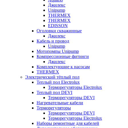
Джилекс
Unipump
THERMEX
THERMEX
EDISSON
Оголовки скважинные
Джилекс
Кабель и провод
Unipump
Мотопомпы Unipump
Компрессионные фитинги
Джилекс
Комплектующие к насосам
THERMEX
Электрический тёплый пол
Теплый пол Electrolux
Терморегуляторы Electrolux
Теплый пол DEVI
Терморегуляторы DEVI
Нагревательные кабели
Терморегуляторы
Терморегуляторы DEVI
Терморегуляторы Electrolux
Наборы ремонтные для кабелей