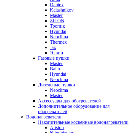
Dantex
Kalashnikov
Master
ZILON
Тропик
Hyundai
Neoclima
Thermex
Jax
Элвин
Газовые пушки
Master
Ballu
Hyundai
Neoclima
Дизельные пушки
Neoclima
Master
Аксессуары для обогревателей
Дополнительное оборудование для
обогревателей
Водонагреватели
Накопительные косвенные водонагреватели
Ariston
Nibe-biawar