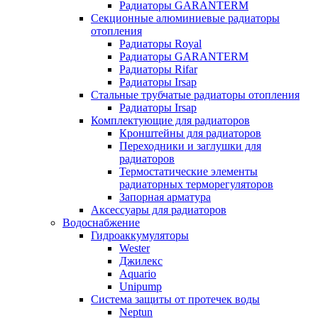
Радиаторы GARANTERM
Секционные алюминиевые радиаторы
отопления
Радиаторы Royal
Радиаторы GARANTERM
Радиаторы Rifar
Радиаторы Irsap
Стальные трубчатые радиаторы отопления
Радиаторы Irsap
Комплектующие для радиаторов
Кронштейны для радиаторов
Переходники и заглушки для
радиаторов
Термостатические элементы
радиаторных терморегуляторов
Запорная арматура
Аксессуары для радиаторов
Водоснабжение
Гидроаккумуляторы
Wester
Джилекс
Aquario
Unipump
Система защиты от протечек воды
Neptun