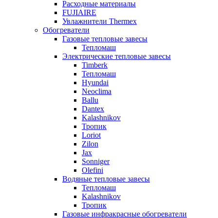
Расходные материалы
FUJIAIRE
Увлажнители Thermex
Обогреватели
Газовые тепловые завесы
Тепломаш
Электрические тепловые завесы
Timberk
Тепломаш
Hyundai
Neoclima
Ballu
Dantex
Kalashnikov
Тропик
Loriot
Zilon
Jax
Sonniger
Olefini
Водяные тепловые завесы
Тепломаш
Kalashnikov
Тропик
Газовые инфракрасные обогреватели