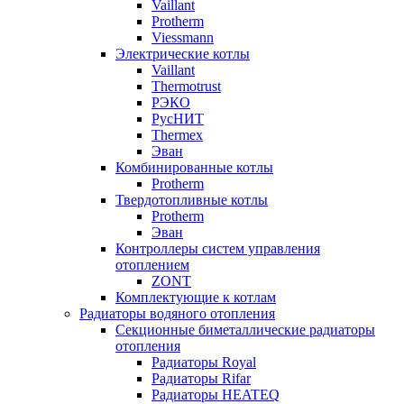
Vaillant
Protherm
Viessmann
Электрические котлы
Vaillant
Thermotrust
РЭКО
РусНИТ
Thermex
Эван
Комбинированные котлы
Protherm
Твердотопливные котлы
Protherm
Эван
Контроллеры систем управления
отоплением
ZONT
Комплектующие к котлам
Радиаторы водяного отопления
Секционные биметаллические радиаторы
отопления
Радиаторы Royal
Радиаторы Rifar
Радиаторы HEATEQ