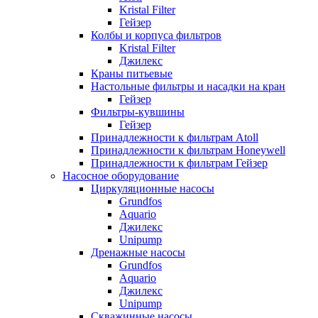
Kristal Filter
Гейзер
Колбы и корпуса фильтров
Kristal Filter
Джилекс
Краны питьевые
Настольные фильтры и насадки на кран
Гейзер
Фильтры-кувшины
Гейзер
Принадлежности к фильтрам Atoll
Принадлежности к фильтрам Honeywell
Принадлежности к фильтрам Гейзер
Насосное оборудование
Циркуляционные насосы
Grundfos
Aquario
Джилекс
Unipump
Дренажные насосы
Grundfos
Aquario
Джилекс
Unipump
Скважинные насосы