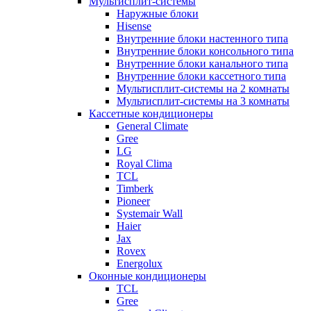
Мультисплит-системы
Наружные блоки
Hisense
Внутренние блоки настенного типа
Внутренние блоки консольного типа
Внутренние блоки канального типа
Внутренние блоки кассетного типа
Мультисплит-системы на 2 комнаты
Мультисплит-системы на 3 комнаты
Кассетные кондиционеры
General Climate
Gree
LG
Royal Clima
TCL
Timberk
Pioneer
Systemair Wall
Haier
Jax
Rovex
Energolux
Оконные кондиционеры
TCL
Gree