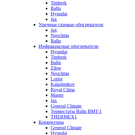
Timberk
Ballu
Hyundai
Jax
Уличные газовые обогреватели
Jax
Neoclima
Ballu
Инфракрасные обогреватели
Hyundai
Timberk
Ballu
Zilon
Neoclima
Loriot
Kalashnikov
Royal Clima
Master
Jax
General Climate
Термостаты Ballu BMT-1
THERMEX1
Конвекторы
General Climate
Hyundai