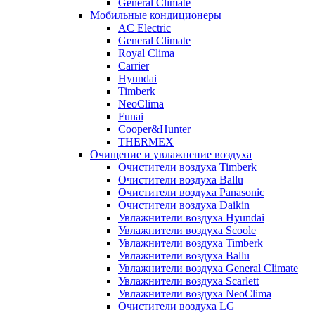
General Climate
Мобильные кондиционеры
AC Electric
General Climate
Royal Clima
Carrier
Hyundai
Timberk
NeoClima
Funai
Cooper&Hunter
THERMEX
Очищение и увлажнение воздуха
Очистители воздуха Timberk
Очистители воздуха Ballu
Очистители воздуха Panasonic
Очистители воздуха Daikin
Увлажнители воздуха Hyundai
Увлажнители воздуха Scoole
Увлажнители воздуха Timberk
Увлажнители воздуха Ballu
Увлажнители воздуха General Climate
Увлажнители воздуха Scarlett
Увлажнители воздуха NeoClima
Очистители воздуха LG