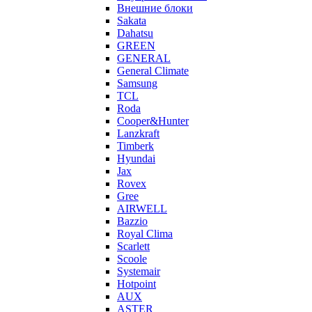
Внешние блоки
Sakata
Dahatsu
GREEN
GENERAL
General Climate
Samsung
TCL
Roda
Cooper&Hunter
Lanzkraft
Timberk
Hyundai
Jax
Rovex
Gree
AIRWELL
Bazzio
Royal Clima
Scarlett
Scoole
Systemair
Hotpoint
AUX
ASTER