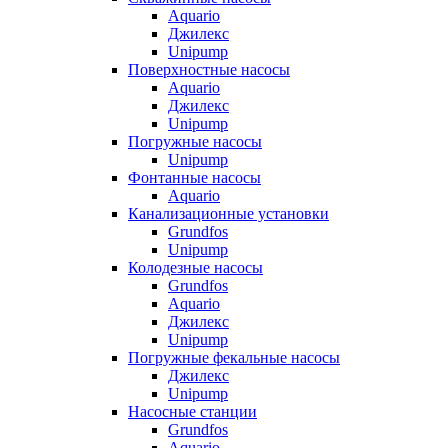
Aquario
Джилекс
Unipump
Поверхностные насосы
Aquario
Джилекс
Unipump
Погружные насосы
Unipump
Фонтанные насосы
Aquario
Канализационные установки
Grundfos
Unipump
Колодезные насосы
Grundfos
Aquario
Джилекс
Unipump
Погружные фекальные насосы
Джилекс
Unipump
Насосные станции
Grundfos
Aquario