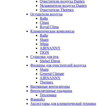
Очистители воздуха Dantex
Увлажнители воздуха Dantex
Очистители Thermex
Осушители воздуха
Ballu
Chigo
Royal Clima
Климатические комплексы
Ballu
Sharp
Winia
AIRNANNY
TION
Сушилки для рук
Stiebel Eltron
Фильтры для очистителей воздуха
Sharp
General Climate
AIRNANNY
Thermex
Вытяжные вентиляторы
Вентиляторные градирни
Тепломаш
Фанкойл
Аксессуары для климатической техники