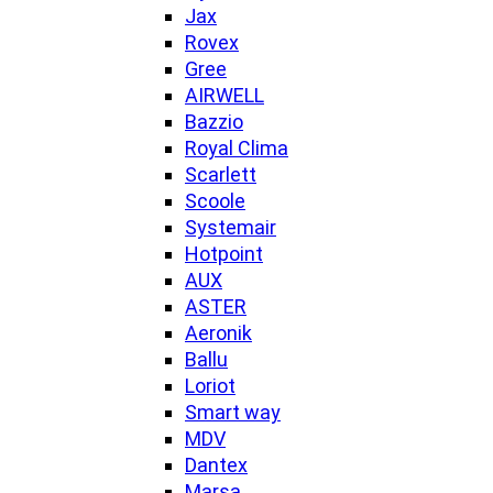
Jax
Rovex
Gree
AIRWELL
Bazzio
Royal Clima
Scarlett
Scoole
Systemair
Hotpoint
AUX
ASTER
Aeronik
Ballu
Loriot
Smart way
MDV
Dantex
Marsa