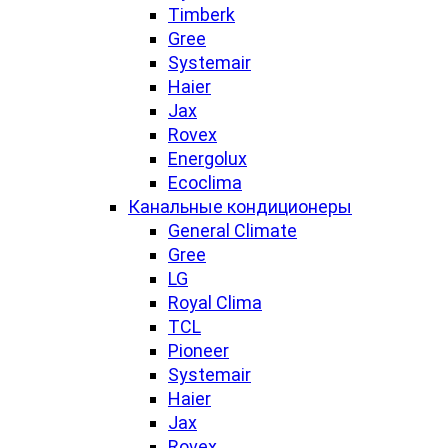
Timberk
Gree
Systemair
Haier
Jax
Rovex
Energolux
Ecoclima
Канальные кондиционеры
General Climate
Gree
LG
Royal Clima
TCL
Pioneer
Systemair
Haier
Jax
Rovex