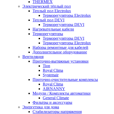
THERMEX
Электрический тёплый пол
Теплый пол Electrolux
Терморегуляторы Electrolux
Теплый пол DEVI
Терморегуляторы DEVI
Нагревательные кабели
Терморегуляторы
Терморегуляторы DEVI
Терморегуляторы Electrolux
Наборы ремонтные для кабелей
Дополнительное оборудование
Вентиляция
Приточно-вытяжные установки
Tion
Royal Clima
Systemair
Приточно-очистительные комплексы
Royal Clima
AIRNANNY
Модули / Комплекты автоматики
General Climate
Фильтры и аксессуары
Энергетика для дома
Стабилизаторы напряжения