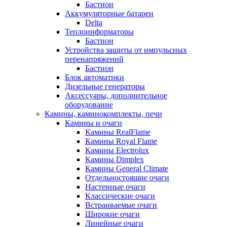
Бастион
Аккумуляторные батареи
Delta
Теплоинформаторы
Бастион
Устройства защиты от импульсных
перенапряжений
Бастион
Блок автоматики
Дизельные генераторы
Аксессуары, дополнительное
оборудование
Камины, каминокомплекты, печи
Камины и очаги
Камины RealFlame
Камины Royal Flame
Камины Electrolux
Камины Dimplex
Камины General Climate
Отдельностоящие очаги
Настенные очаги
Классические очаги
Встраиваемые очаги
Широкие очаги
Линейные очаги