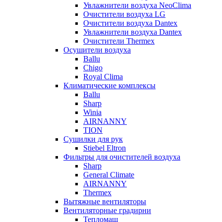
Увлажнители воздуха NeoClima
Очистители воздуха LG
Очистители воздуха Dantex
Увлажнители воздуха Dantex
Очистители Thermex
Осушители воздуха
Ballu
Chigo
Royal Clima
Климатические комплексы
Ballu
Sharp
Winia
AIRNANNY
TION
Сушилки для рук
Stiebel Eltron
Фильтры для очистителей воздуха
Sharp
General Climate
AIRNANNY
Thermex
Вытяжные вентиляторы
Вентиляторные градирни
Тепломаш