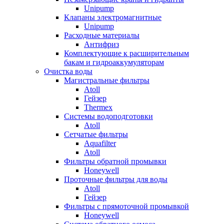
Unipump
Клапаны электромагнитные
Unipump
Расходные материалы
Антифриз
Комплектующие к расширительным
бакам и гидроаккумуляторам
Очистка воды
Магистральные фильтры
Atoll
Гейзер
Thermex
Системы водоподготовки
Atoll
Сетчатые фильтры
Aquafilter
Atoll
Фильтры обратной промывки
Honeywell
Проточные фильтры для воды
Atoll
Гейзер
Фильтры с прямоточной промывкой
Honeywell