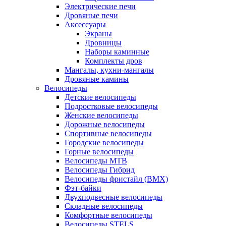
Электрические печи
Дровяные печи
Аксессуары
Экраны
Дровницы
Наборы каминные
Комплекты дров
Мангалы, кухни-мангалы
Дровяные камины
Велосипеды
Детские велосипеды
Подростковые велосипеды
Женские велосипеды
Дорожные велосипеды
Спортивные велосипеды
Городские велосипеды
Горные велосипеды
Велосипеды MTB
Велосипеды Гибрид
Велосипеды фристайл (BMX)
Фэт-байки
Двухподвесные велосипеды
Складные велосипеды
Комфортные велосипеды
Велосипеды STELS