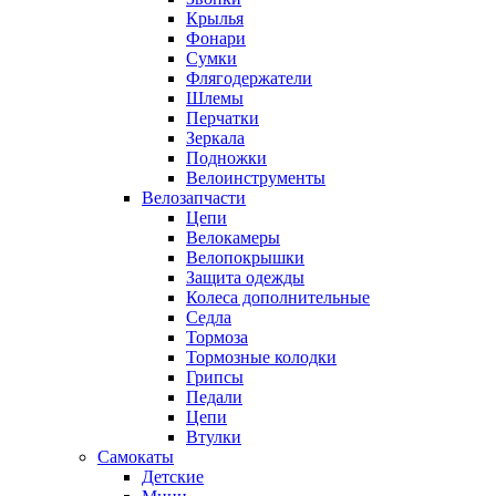
Крылья
Фонари
Сумки
Флягодержатели
Шлемы
Перчатки
Зеркала
Подножки
Велоинструменты
Велозапчасти
Цепи
Велокамеры
Велопокрышки
Защита одежды
Колеса дополнительные
Седла
Тормоза
Тормозные колодки
Грипсы
Педали
Цепи
Втулки
Самокаты
Детские