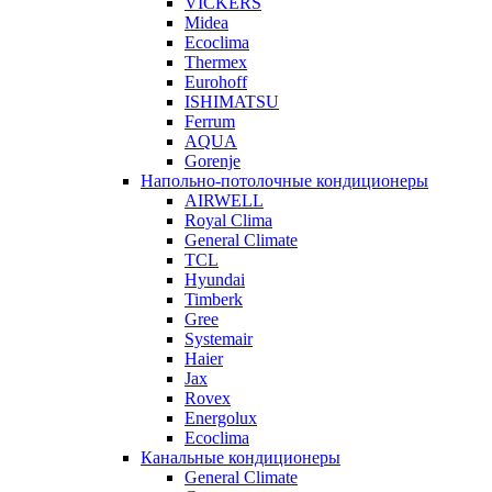
VICKERS
Midea
Ecoclima
Thermex
Eurohoff
ISHIMATSU
Ferrum
AQUA
Gorenje
Напольно-потолочные кондиционеры
AIRWELL
Royal Clima
General Climate
TCL
Hyundai
Timberk
Gree
Systemair
Haier
Jax
Rovex
Energolux
Ecoclima
Канальные кондиционеры
General Climate