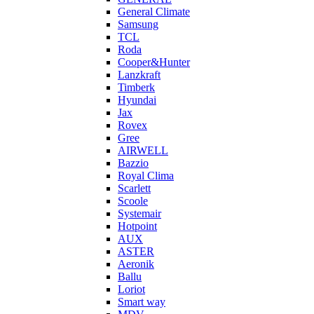
General Climate
Samsung
TCL
Roda
Cooper&Hunter
Lanzkraft
Timberk
Hyundai
Jax
Rovex
Gree
AIRWELL
Bazzio
Royal Clima
Scarlett
Scoole
Systemair
Hotpoint
AUX
ASTER
Aeronik
Ballu
Loriot
Smart way