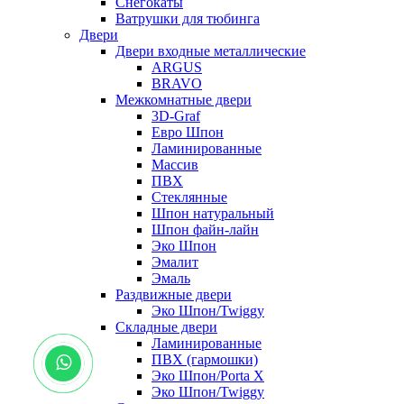
Снегокаты
Ватрушки для тюбинга
Двери
Двери входные металлические
ARGUS
BRAVO
Межкомнатные двери
3D-Graf
Евро Шпон
Ламинированные
Массив
ПВХ
Стеклянные
Шпон натуральный
Шпон файн-лайн
Эко Шпон
Эмалит
Эмаль
Раздвижные двери
Эко Шпон/Twiggy
Складные двери
Ламинированные
ПВХ (гармошки)
Эко Шпон/Porta X
Эко Шпон/Twiggy