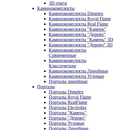
3D очаги
Каминокомплекты
Каминокомплекты Dimplex
Каминокомплекты Royal Flame
Каминокомплекты Real Flame
Каминокомплекты "Камень"
Каминокомплекты "Дерево"
Каминокомплекты "Камень" 3D
Каминокомплекты "Дерево" 3D
Каминокомплекты
Современные
Каминокомплекты
Классические
Каминокомплекты Линейные
Каминокомплекты Угловые
Порталы линейные
Порталы
Порталы Dimplex
Порталы Royal Flame
Порталы RealFlame
Порталы Electrolux
Порталы "Камень"
Порталы "Дерево"
Порталы Угловые
Порталы Линейные