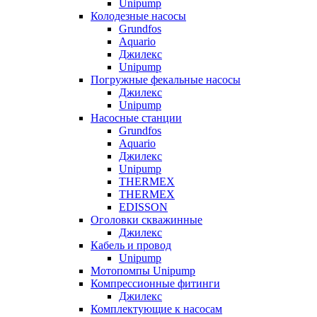
Unipump
Колодезные насосы
Grundfos
Aquario
Джилекс
Unipump
Погружные фекальные насосы
Джилекс
Unipump
Насосные станции
Grundfos
Aquario
Джилекс
Unipump
THERMEX
THERMEX
EDISSON
Оголовки скважинные
Джилекс
Кабель и провод
Unipump
Мотопомпы Unipump
Компрессионные фитинги
Джилекс
Комплектующие к насосам