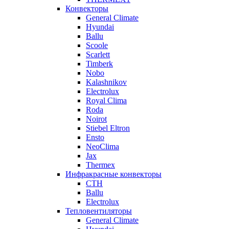
Конвекторы
General Climate
Hyundai
Ballu
Scoole
Scarlett
Timberk
Nobo
Kalashnikov
Electrolux
Royal Clima
Roda
Noirot
Stiebel Eltron
Ensto
NeoClima
Jax
Thermex
Инфракрасные конвекторы
CTH
Ballu
Electrolux
Тепловентиляторы
General Climate