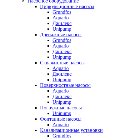
Насосное оборудование
Циркуляционные насосы
Grundfos
Aquario
Джилекс
Unipump
Дренажные насосы
Grundfos
Aquario
Джилекс
Unipump
Скважинные насосы
Aquario
Джилекс
Unipump
Поверхностные насосы
Aquario
Джилекс
Unipump
Погружные насосы
Unipump
Фонтанные насосы
Aquario
Канализационные установки
Grundfos