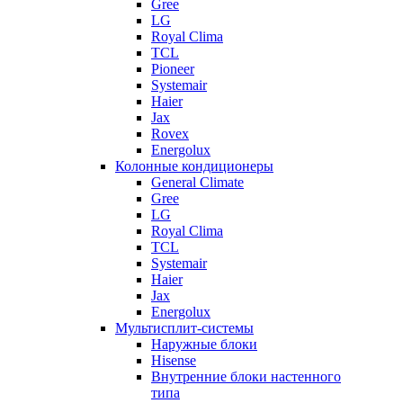
Gree
LG
Royal Clima
TCL
Pioneer
Systemair
Haier
Jax
Rovex
Energolux
Колонные кондиционеры
General Climate
Gree
LG
Royal Clima
TCL
Systemair
Haier
Jax
Energolux
Мультисплит-системы
Наружные блоки
Hisense
Внутренние блоки настенного
типа