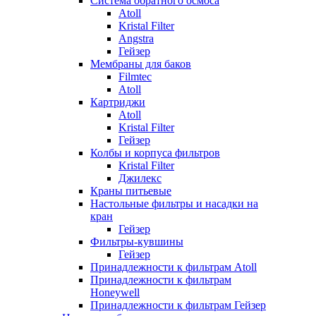
Система обратного осмоса
Atoll
Kristal Filter
Angstra
Гейзер
Мембраны для баков
Filmtec
Atoll
Картриджи
Atoll
Kristal Filter
Гейзер
Колбы и корпуса фильтров
Kristal Filter
Джилекс
Краны питьевые
Настольные фильтры и насадки на
кран
Гейзер
Фильтры-кувшины
Гейзер
Принадлежности к фильтрам Atoll
Принадлежности к фильтрам
Honeywell
Принадлежности к фильтрам Гейзер