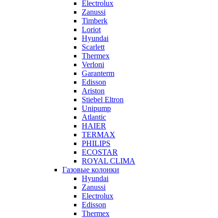
Electrolux
Zanussi
Timberk
Loriot
Hyundai
Scarlett
Thermex
Verloni
Garanterm
Edisson
Ariston
Stiebel Eltron
Unipump
Atlantic
HAIER
TERMAX
PHILIPS
ECOSTAR
ROYAL CLIMA
Газовые колонки
Hyundai
Zanussi
Electrolux
Edisson
Thermex