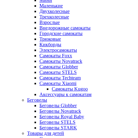
Мини
Маленькие
Двухколесные
Трехколесные
Взрослые
Внедорожные самокаты
Городские самокаты
Трюковые
Кикборды
Электросамокаты
Самокаты Foxx
Самокаты Novatrack
Самокаты Globber
Самокаты STELS
Самокаты Techteam
Самокаты Xiaomi
Самокаты Kugoo
Аксессуары к самокатам
Беговелы
Беговелы Globber
Беговелы Novatrack
Беговелы Royal Baby
Беговелы STELS
Беговелы STARK
Товары для детей