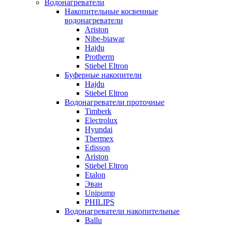
Водонагреватели
Накопительные косвенные
водонагреватели
Ariston
Nibe-biawar
Hajdu
Protherm
Stiebel Eltron
Буферные накопители
Hajdu
Stiebel Eltron
Водонагреватели проточные
Timberk
Electrolux
Hyundai
Thermex
Edisson
Ariston
Stiebel Eltron
Etalon
Эван
Unipump
PHILIPS
Водонагреватели накопительные
Ballu