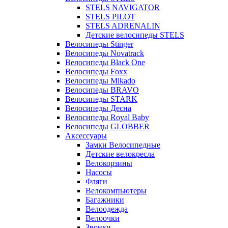
STELS NAVIGATOR
STELS PILOT
STELS ADRENALIN
Детские велосипеды STELS
Велосипеды Stinger
Велосипеды Novatrack
Велосипеды Black One
Велосипеды Foxx
Велосипеды Mikado
Велосипеды BRAVO
Велосипеды STARK
Велосипеды Десна
Велосипеды Royal Baby
Велосипеды GLOBBER
Аксессуары
Замки Велосипедные
Детские велокресла
Велокорзины
Насосы
Фляги
Велокомпьютеры
Багажники
Велоодежда
Велоочки
Звонки