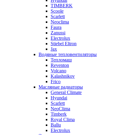
Hyundai
TIMBERK
Scoole
Scarlett
Neoclima
Faura
Zanussi
Electrolux
Stiebel Eltron
Jax
Водяные тепловентиляторы
Тепломаш
Reventon
Volcano
Kalashnikov
Frico
Масляные радиаторы
General Climate
Hyundai
Scarlett
NeoClima
Timberk
Royal Clima
Ballu
Electrolux