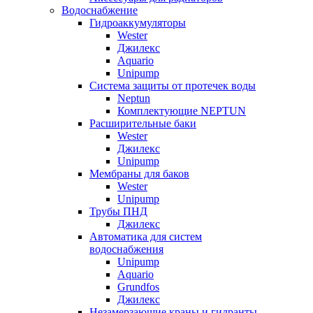
Водоснабжение
Гидроаккумуляторы
Wester
Джилекс
Aquario
Unipump
Система защиты от протечек воды
Neptun
Комплектующие NEPTUN
Расширительные баки
Wester
Джилекс
Unipump
Мембраны для баков
Wester
Unipump
Трубы ПНД
Джилекс
Автоматика для систем
водоснабжения
Unipump
Aquario
Grundfos
Джилекс
Незамерзающие краны и гидранты