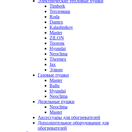
Электрические тепловые пушки
Timberk
Тепломаш
Roda
Dantex
Kalashnikov
Master
ZILON
Тропик
Hyundai
Neoclima
Thermex
Jax
Элвин
Газовые пушки
Master
Ballu
Hyundai
Neoclima
Дизельные пушки
Neoclima
Master
Аксессуары для обогревателей
Дополнительное оборудование для
обогревателей