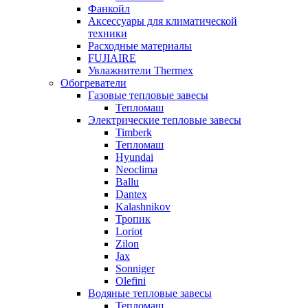
Фанкойл
Аксессуары для климатической
техники
Расходные материалы
FUJIAIRE
Увлажнители Thermex
Обогреватели
Газовые тепловые завесы
Тепломаш
Электрические тепловые завесы
Timberk
Тепломаш
Hyundai
Neoclima
Ballu
Dantex
Kalashnikov
Тропик
Loriot
Zilon
Jax
Sonniger
Olefini
Водяные тепловые завесы
Тепломаш