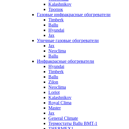
Kalashnikov
Тропик
Газовые инфракрасные обогреватели
Timberk
Ballu
Hyundai
Jax
Уличные газовые обогреватели
Jax
Neoclima
Ballu
Инфракрасные обогреватели
Hyundai
Timberk
Ballu
Zilon
Neoclima
Loriot
Kalashnikov
Royal Clima
Master
Jax
General Climate
Термостаты Ballu BMT-1
THERMEX1