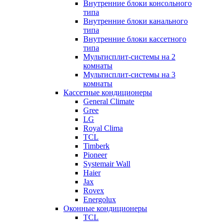
Внутренние блоки консольного
типа
Внутренние блоки канального
типа
Внутренние блоки кассетного
типа
Мультисплит-системы на 2
комнаты
Мультисплит-системы на 3
комнаты
Кассетные кондиционеры
General Climate
Gree
LG
Royal Clima
TCL
Timberk
Pioneer
Systemair Wall
Haier
Jax
Rovex
Energolux
Оконные кондиционеры
TCL