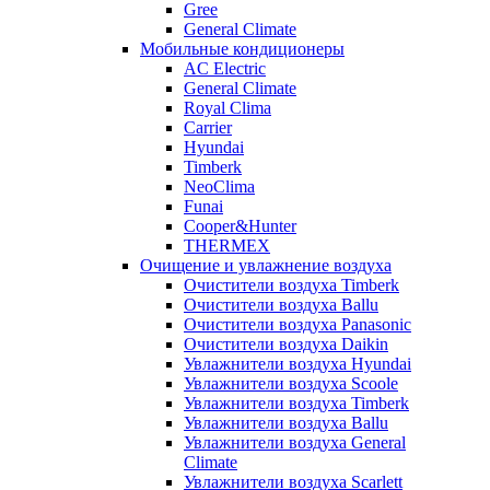
Gree
General Climate
Мобильные кондиционеры
AC Electric
General Climate
Royal Clima
Carrier
Hyundai
Timberk
NeoClima
Funai
Cooper&Hunter
THERMEX
Очищение и увлажнение воздуха
Очистители воздуха Timberk
Очистители воздуха Ballu
Очистители воздуха Panasonic
Очистители воздуха Daikin
Увлажнители воздуха Hyundai
Увлажнители воздуха Scoole
Увлажнители воздуха Timberk
Увлажнители воздуха Ballu
Увлажнители воздуха General
Climate
Увлажнители воздуха Scarlett