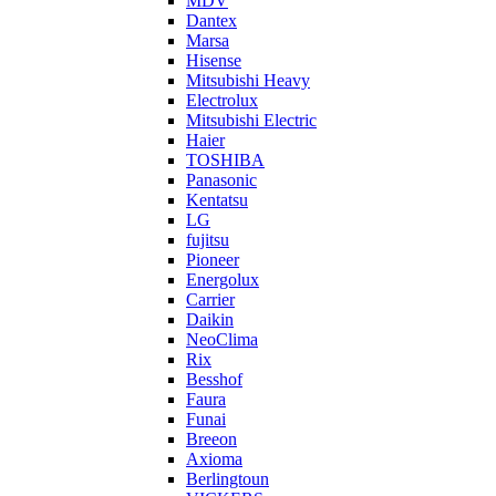
MDV
Dantex
Marsa
Hisense
Mitsubishi Heavy
Electrolux
Mitsubishi Electric
Haier
TOSHIBA
Panasonic
Kentatsu
LG
fujitsu
Pioneer
Energolux
Carrier
Daikin
NeoClima
Rix
Besshof
Faura
Funai
Breeon
Axioma
Berlingtoun