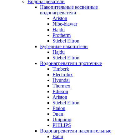
Водонагреватели
Накопительные косвенные
водонагреватели
Ariston
Nibe-biawar
Hajdu
Protherm
Stiebel Eltron
Буферные накопители
Hajdu
Stiebel Eltron
Водонагреватели проточные
Timberk
Electrolux
Hyundai
Thermex
Edisson
Ariston
Stiebel Eltron
Etalon
Эван
Unipump
PHILIPS
Водонагреватели накопительные
Ballu