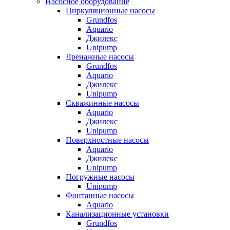
Насосное оборудование
Циркуляционные насосы
Grundfos
Aquario
Джилекс
Unipump
Дренажные насосы
Grundfos
Aquario
Джилекс
Unipump
Скважинные насосы
Aquario
Джилекс
Unipump
Поверхностные насосы
Aquario
Джилекс
Unipump
Погружные насосы
Unipump
Фонтанные насосы
Aquario
Канализационные установки
Grundfos