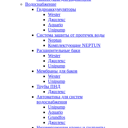
Водоснабжение
Гидроаккумуляторы
Wester
Джилекс
Aquario
Unipump
Система защиты от протечек воды
Neptun
Комплектующие NEPTUN
Расширительные баки
Wester
Джилекс
Unipump
Мембраны для баков
Wester
Unipump
Трубы ПНД
Джилекс
Автоматика для систем
водоснабжения
Unipump
Aquario
Grundfos
Джилекс
Незамерзающие краны и гидранты