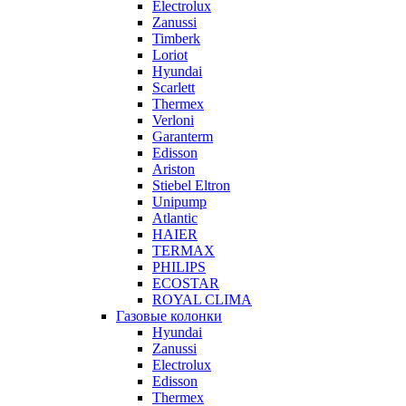
Electrolux
Zanussi
Timberk
Loriot
Hyundai
Scarlett
Thermex
Verloni
Garanterm
Edisson
Ariston
Stiebel Eltron
Unipump
Atlantic
HAIER
TERMAX
PHILIPS
ECOSTAR
ROYAL CLIMA
Газовые колонки
Hyundai
Zanussi
Electrolux
Edisson
Thermex