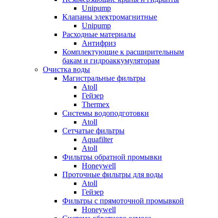
Unipump
Клапаны электромагнитные
Unipump
Расходные материалы
Антифриз
Комплектующие к расширительным
бакам и гидроаккумуляторам
Очистка воды
Магистральные фильтры
Atoll
Гейзер
Thermex
Системы водоподготовки
Atoll
Сетчатые фильтры
Aquafilter
Atoll
Фильтры обратной промывки
Honeywell
Проточные фильтры для воды
Atoll
Гейзер
Фильтры с прямоточной промывкой
Honeywell