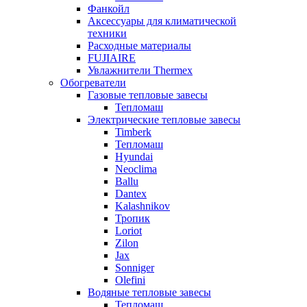
Фанкойл
Аксессуары для климатической
техники
Расходные материалы
FUJIAIRE
Увлажнители Thermex
Обогреватели
Газовые тепловые завесы
Тепломаш
Электрические тепловые завесы
Timberk
Тепломаш
Hyundai
Neoclima
Ballu
Dantex
Kalashnikov
Тропик
Loriot
Zilon
Jax
Sonniger
Olefini
Водяные тепловые завесы
Тепломаш