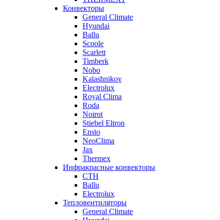
Конвекторы
General Climate
Hyundai
Ballu
Scoole
Scarlett
Timberk
Nobo
Kalashnikov
Electrolux
Royal Clima
Roda
Noirot
Stiebel Eltron
Ensto
NeoClima
Jax
Thermex
Инфракрасные конвекторы
CTH
Ballu
Electrolux
Тепловентиляторы
General Climate