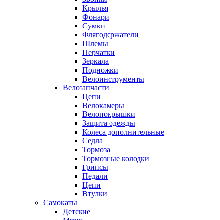
Крылья
Фонари
Сумки
Флягодержатели
Шлемы
Перчатки
Зеркала
Подножки
Велоинструменты
Велозапчасти
Цепи
Велокамеры
Велопокрышки
Защита одежды
Колеса дополнительные
Седла
Тормоза
Тормозные колодки
Грипсы
Педали
Цепи
Втулки
Самокаты
Детские