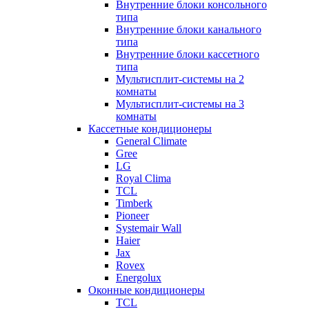
Внутренние блоки консольного
типа
Внутренние блоки канального
типа
Внутренние блоки кассетного
типа
Мультисплит-системы на 2
комнаты
Мультисплит-системы на 3
комнаты
Кассетные кондиционеры
General Climate
Gree
LG
Royal Clima
TCL
Timberk
Pioneer
Systemair Wall
Haier
Jax
Rovex
Energolux
Оконные кондиционеры
TCL