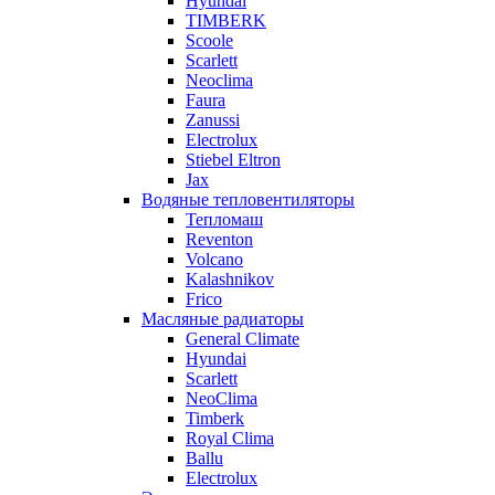
Hyundai
TIMBERK
Scoole
Scarlett
Neoclima
Faura
Zanussi
Electrolux
Stiebel Eltron
Jax
Водяные тепловентиляторы
Тепломаш
Reventon
Volcano
Kalashnikov
Frico
Масляные радиаторы
General Climate
Hyundai
Scarlett
NeoClima
Timberk
Royal Clima
Ballu
Electrolux