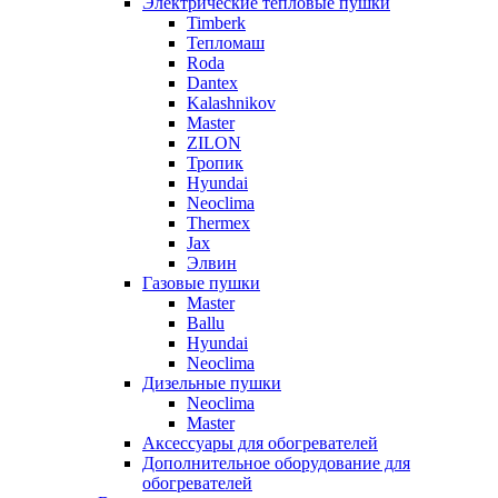
Электрические тепловые пушки
Timberk
Тепломаш
Roda
Dantex
Kalashnikov
Master
ZILON
Тропик
Hyundai
Neoclima
Thermex
Jax
Элвин
Газовые пушки
Master
Ballu
Hyundai
Neoclima
Дизельные пушки
Neoclima
Master
Аксессуары для обогревателей
Дополнительное оборудование для
обогревателей