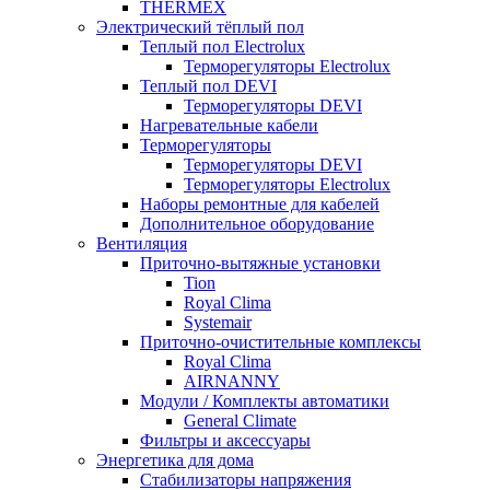
THERMEX
Электрический тёплый пол
Теплый пол Electrolux
Терморегуляторы Electrolux
Теплый пол DEVI
Терморегуляторы DEVI
Нагревательные кабели
Терморегуляторы
Терморегуляторы DEVI
Терморегуляторы Electrolux
Наборы ремонтные для кабелей
Дополнительное оборудование
Вентиляция
Приточно-вытяжные установки
Tion
Royal Clima
Systemair
Приточно-очистительные комплексы
Royal Clima
AIRNANNY
Модули / Комплекты автоматики
General Climate
Фильтры и аксессуары
Энергетика для дома
Стабилизаторы напряжения