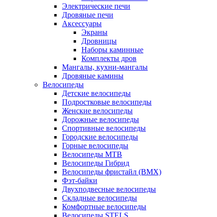
Электрические печи
Дровяные печи
Аксессуары
Экраны
Дровницы
Наборы каминные
Комплекты дров
Мангалы, кухни-мангалы
Дровяные камины
Велосипеды
Детские велосипеды
Подростковые велосипеды
Женские велосипеды
Дорожные велосипеды
Спортивные велосипеды
Городские велосипеды
Горные велосипеды
Велосипеды MTB
Велосипеды Гибрид
Велосипеды фристайл (BMX)
Фэт-байки
Двухподвесные велосипеды
Складные велосипеды
Комфортные велосипеды
Велосипеды STELS