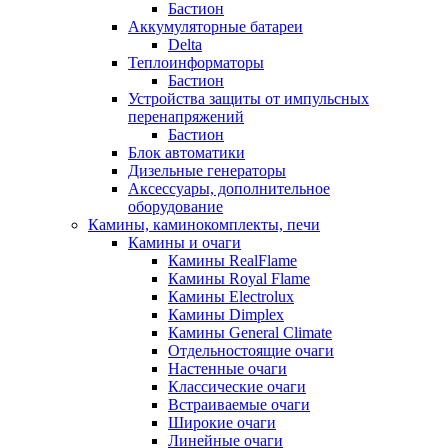
Бастион
Аккумуляторные батареи
Delta
Теплоинформаторы
Бастион
Устройства защиты от импульсных
перенапряжений
Бастион
Блок автоматики
Дизельные генераторы
Аксессуары, дополнительное
оборудование
Камины, каминокомплекты, печи
Камины и очаги
Камины RealFlame
Камины Royal Flame
Камины Electrolux
Камины Dimplex
Камины General Climate
Отдельностоящие очаги
Настенные очаги
Классические очаги
Встраиваемые очаги
Широкие очаги
Линейные очаги