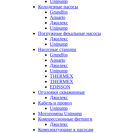
Unipump
Колодезные насосы
Grundfos
Aquario
Джилекс
Unipump
Погружные фекальные насосы
Джилекс
Unipump
Насосные станции
Grundfos
Aquario
Джилекс
Unipump
THERMEX
THERMEX
EDISSON
Оголовки скважинные
Джилекс
Кабель и провод
Unipump
Мотопомпы Unipump
Компрессионные фитинги
Джилекс
Комплектующие к насосам