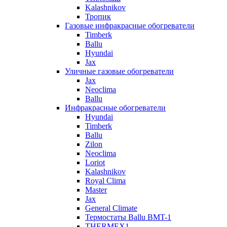
Kalashnikov
Тропик
Газовые инфракрасные обогреватели
Timberk
Ballu
Hyundai
Jax
Уличные газовые обогреватели
Jax
Neoclima
Ballu
Инфракрасные обогреватели
Hyundai
Timberk
Ballu
Zilon
Neoclima
Loriot
Kalashnikov
Royal Clima
Master
Jax
General Climate
Термостаты Ballu BMT-1
THERMEX1