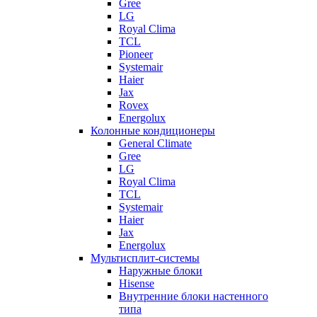
Gree
LG
Royal Clima
TCL
Pioneer
Systemair
Haier
Jax
Rovex
Energolux
Колонные кондиционеры
General Climate
Gree
LG
Royal Clima
TCL
Systemair
Haier
Jax
Energolux
Мультисплит-системы
Наружные блоки
Hisense
Внутренние блоки настенного
типа