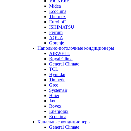
VICKERS
Midea
Ecoclima
Thermex
Eurohoff
ISHIMATSU
Ferrum
AQUA
Gorenje
Напольно-потолочные кондиционеры
AIRWELL
Royal Clima
General Climate
TCL
Hyundai
Timberk
Gree
Systemair
Haier
Jax
Rovex
Energolux
Ecoclima
Канальные кондиционеры
General Climate