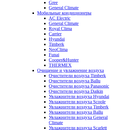
Gree
General Climate
Мобильные кондиционеры
AC Electric
General Climate
Royal Clima
Carrier
Hyundai
Timberk
NeoClima
Funai
Cooper&Hunter
THERMEX
Очищение и увлажнение воздуха
Очистители воздуха Timberk
Очистители воздуха Ballu
Очистители воздуха Panasonic
Очистители воздуха Daikin
Увлажнители воздуха Hyundai
Увлажнители воздуха Scoole
Увлажнители воздуха Timberk
Увлажнители воздуха Ballu
Увлажнители воздуха General
Climate
Увлажнители воздуха Scarlett