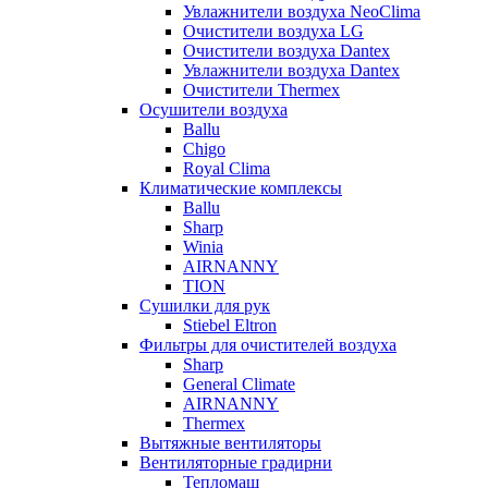
Увлажнители воздуха NeoClima
Очистители воздуха LG
Очистители воздуха Dantex
Увлажнители воздуха Dantex
Очистители Thermex
Осушители воздуха
Ballu
Chigo
Royal Clima
Климатические комплексы
Ballu
Sharp
Winia
AIRNANNY
TION
Сушилки для рук
Stiebel Eltron
Фильтры для очистителей воздуха
Sharp
General Climate
AIRNANNY
Thermex
Вытяжные вентиляторы
Вентиляторные градирни
Тепломаш