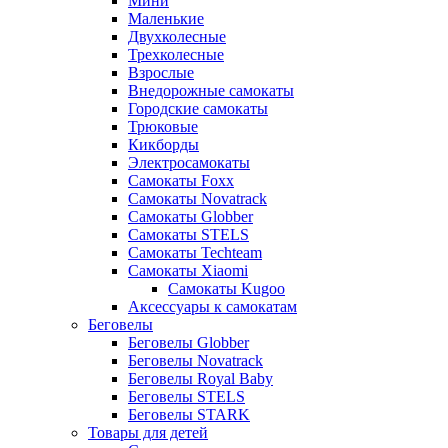
Мини
Маленькие
Двухколесные
Трехколесные
Взрослые
Внедорожные самокаты
Городские самокаты
Трюковые
Кикборды
Электросамокаты
Самокаты Foxx
Самокаты Novatrack
Самокаты Globber
Самокаты STELS
Самокаты Techteam
Самокаты Xiaomi
Самокаты Kugoo
Аксессуары к самокатам
Беговелы
Беговелы Globber
Беговелы Novatrack
Беговелы Royal Baby
Беговелы STELS
Беговелы STARK
Товары для детей