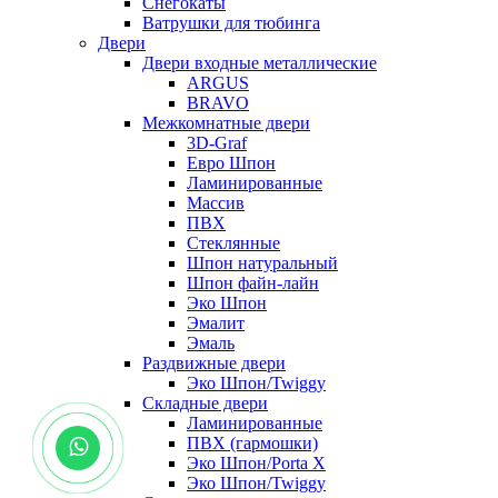
Снегокаты
Ватрушки для тюбинга
Двери
Двери входные металлические
ARGUS
BRAVO
Межкомнатные двери
3D-Graf
Евро Шпон
Ламинированные
Массив
ПВХ
Стеклянные
Шпон натуральный
Шпон файн-лайн
Эко Шпон
Эмалит
Эмаль
Раздвижные двери
Эко Шпон/Twiggy
Складные двери
Ламинированные
ПВХ (гармошки)
Эко Шпон/Porta X
Эко Шпон/Twiggy