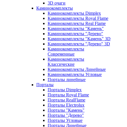
3D очаги
Каминокомплекты
Каминокомплекты Dimplex
Каминокомплекты Royal Flame
Каминокомплекты Real Flame
Каминокомплекты "Камень"
Каминокомплекты "Дерево"
Каминокомплекты "Камень" 3D
Каминокомплекты "Дерево" 3D
Каминокомплекты
Современные
Каминокомплекты
Классические
Каминокомплекты Линейные
Каминокомплекты Угловые
Порталы линейные
Порталы
Порталы Dimplex
Порталы Royal Flame
Порталы RealFlame
Порталы Electrolux
Порталы "Камень"
Порталы "Дерево"
Порталы Угловые
Порталы Линейные