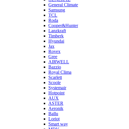
General Climate
Samsung
TCL
Roda
Cooper&Hunter
Lanzkraft
Timberk
Hyundai
Jax
Rovex
Gree
AIRWELL
Bazzio
Royal Clima
Scarlett
Scoole
Systemair
Hotpoint
AUX
ASTER
Aeronik
Ballu
Loriot
Smart way