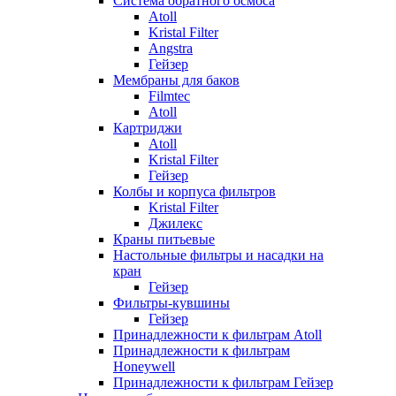
Система обратного осмоса
Atoll
Kristal Filter
Angstra
Гейзер
Мембраны для баков
Filmtec
Atoll
Картриджи
Atoll
Kristal Filter
Гейзер
Колбы и корпуса фильтров
Kristal Filter
Джилекс
Краны питьевые
Настольные фильтры и насадки на
кран
Гейзер
Фильтры-кувшины
Гейзер
Принадлежности к фильтрам Atoll
Принадлежности к фильтрам
Honeywell
Принадлежности к фильтрам Гейзер