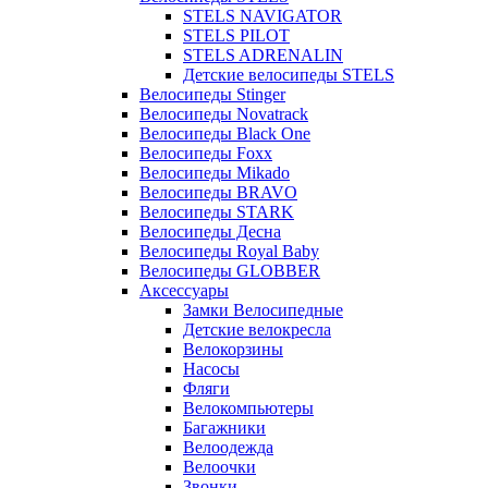
STELS NAVIGATOR
STELS PILOT
STELS ADRENALIN
Детские велосипеды STELS
Велосипеды Stinger
Велосипеды Novatrack
Велосипеды Black One
Велосипеды Foxx
Велосипеды Mikado
Велосипеды BRAVO
Велосипеды STARK
Велосипеды Десна
Велосипеды Royal Baby
Велосипеды GLOBBER
Аксессуары
Замки Велосипедные
Детские велокресла
Велокорзины
Насосы
Фляги
Велокомпьютеры
Багажники
Велоодежда
Велоочки
Звонки