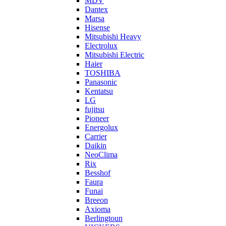
MDV
Dantex
Marsa
Hisense
Mitsubishi Heavy
Electrolux
Mitsubishi Electric
Haier
TOSHIBA
Panasonic
Kentatsu
LG
fujitsu
Pioneer
Energolux
Carrier
Daikin
NeoClima
Rix
Besshof
Faura
Funai
Breeon
Axioma
Berlingtoun