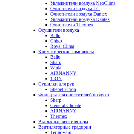
Увлажнители воздуха NeoClima
Очистители воздуха LG
Очистители воздуха Dantex
Увлажнители воздуха Dantex
Очистители Thermex
Осушители воздуха
Ballu
Chigo
Royal Clima
Климатические комплексы
Ballu
Sharp
Winia
AIRNANNY
TION
Сушилки для рук
Stiebel Eltron
Фильтры для очистителей воздуха
Sharp
General Climate
AIRNANNY
Thermex
Вытяжные вентиляторы
Вентиляторные градирни
Тепломаш