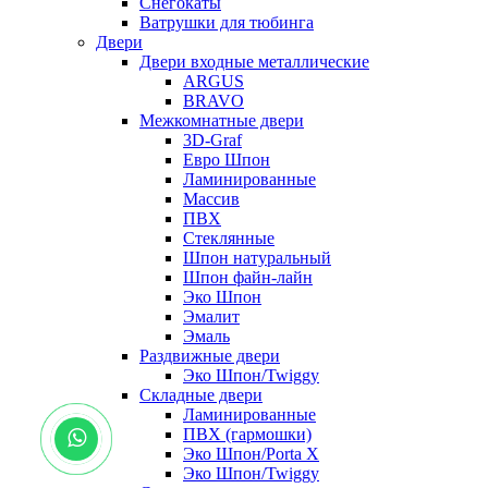
Снегокаты
Ватрушки для тюбинга
Двери
Двери входные металлические
ARGUS
BRAVO
Межкомнатные двери
3D-Graf
Евро Шпон
Ламинированные
Массив
ПВХ
Стеклянные
Шпон натуральный
Шпон файн-лайн
Эко Шпон
Эмалит
Эмаль
Раздвижные двери
Эко Шпон/Twiggy
Складные двери
Ламинированные
ПВХ (гармошки)
Эко Шпон/Porta X
Эко Шпон/Twiggy