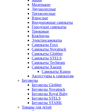
Мини
Маленькие
Двухколесные
Трехколесные
Взрослые
Внедорожные самокаты
Городские самокаты
Трюковые
Кикборды
Электросамокаты
Самокаты Foxx
Самокаты Novatrack
Самокаты Globber
Самокаты STELS
Самокаты Techteam
Самокаты Xiaomi
Самокаты Kugoo
Аксессуары к самокатам
Беговелы
Беговелы Globber
Беговелы Novatrack
Беговелы Royal Baby
Беговелы STELS
Беговелы STARK
Товары для детей