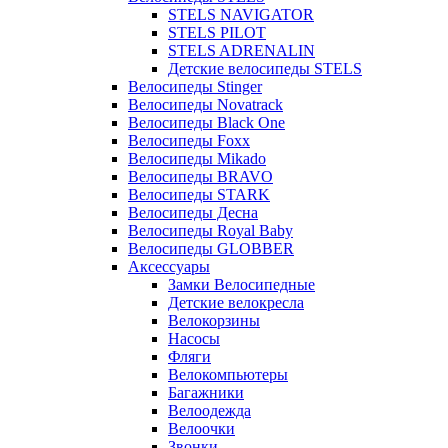
STELS NAVIGATOR
STELS PILOT
STELS ADRENALIN
Детские велосипеды STELS
Велосипеды Stinger
Велосипеды Novatrack
Велосипеды Black One
Велосипеды Foxx
Велосипеды Mikado
Велосипеды BRAVO
Велосипеды STARK
Велосипеды Десна
Велосипеды Royal Baby
Велосипеды GLOBBER
Аксессуары
Замки Велосипедные
Детские велокресла
Велокорзины
Насосы
Фляги
Велокомпьютеры
Багажники
Велоодежда
Велоочки
Звонки