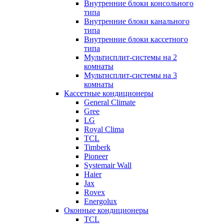
Внутренние блоки консольного
типа
Внутренние блоки канального
типа
Внутренние блоки кассетного
типа
Мультисплит-системы на 2
комнаты
Мультисплит-системы на 3
комнаты
Кассетные кондиционеры
General Climate
Gree
LG
Royal Clima
TCL
Timberk
Pioneer
Systemair Wall
Haier
Jax
Rovex
Energolux
Оконные кондиционеры
TCL