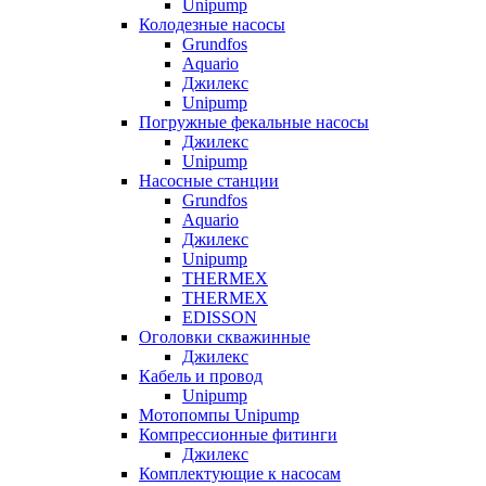
Unipump
Колодезные насосы
Grundfos
Aquario
Джилекс
Unipump
Погружные фекальные насосы
Джилекс
Unipump
Насосные станции
Grundfos
Aquario
Джилекс
Unipump
THERMEX
THERMEX
EDISSON
Оголовки скважинные
Джилекс
Кабель и провод
Unipump
Мотопомпы Unipump
Компрессионные фитинги
Джилекс
Комплектующие к насосам