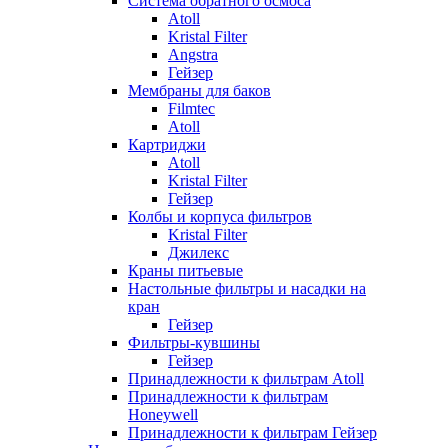
Система обратного осмоса
Atoll
Kristal Filter
Angstra
Гейзер
Мембраны для баков
Filmtec
Atoll
Картриджи
Atoll
Kristal Filter
Гейзер
Колбы и корпуса фильтров
Kristal Filter
Джилекс
Краны питьевые
Настольные фильтры и насадки на
кран
Гейзер
Фильтры-кувшины
Гейзер
Принадлежности к фильтрам Atoll
Принадлежности к фильтрам
Honeywell
Принадлежности к фильтрам Гейзер