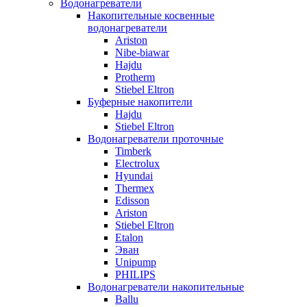
Водонагреватели
Накопительные косвенные
водонагреватели
Ariston
Nibe-biawar
Hajdu
Protherm
Stiebel Eltron
Буферные накопители
Hajdu
Stiebel Eltron
Водонагреватели проточные
Timberk
Electrolux
Hyundai
Thermex
Edisson
Ariston
Stiebel Eltron
Etalon
Эван
Unipump
PHILIPS
Водонагреватели накопительные
Ballu