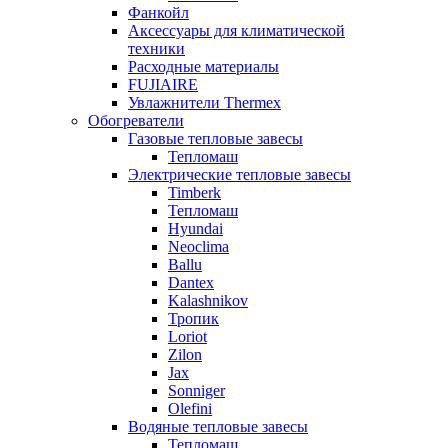
Фанкойл
Аксессуары для климатической
техники
Расходные материалы
FUJIAIRE
Увлажнители Thermex
Обогреватели
Газовые тепловые завесы
Тепломаш
Электрические тепловые завесы
Timberk
Тепломаш
Hyundai
Neoclima
Ballu
Dantex
Kalashnikov
Тропик
Loriot
Zilon
Jax
Sonniger
Olefini
Водяные тепловые завесы
Тепломаш