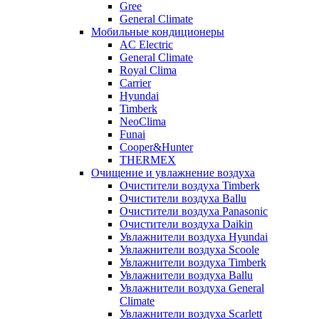
Gree
General Climate
Мобильные кондиционеры
AC Electric
General Climate
Royal Clima
Carrier
Hyundai
Timberk
NeoClima
Funai
Cooper&Hunter
THERMEX
Очищение и увлажнение воздуха
Очистители воздуха Timberk
Очистители воздуха Ballu
Очистители воздуха Panasonic
Очистители воздуха Daikin
Увлажнители воздуха Hyundai
Увлажнители воздуха Scoole
Увлажнители воздуха Timberk
Увлажнители воздуха Ballu
Увлажнители воздуха General
Climate
Увлажнители воздуха Scarlett