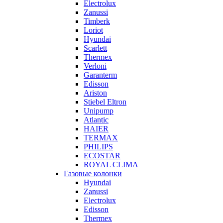
Electrolux
Zanussi
Timberk
Loriot
Hyundai
Scarlett
Thermex
Verloni
Garanterm
Edisson
Ariston
Stiebel Eltron
Unipump
Atlantic
HAIER
TERMAX
PHILIPS
ECOSTAR
ROYAL CLIMA
Газовые колонки
Hyundai
Zanussi
Electrolux
Edisson
Thermex