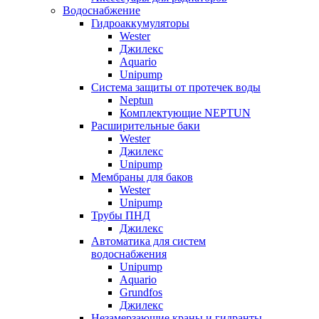
Водоснабжение
Гидроаккумуляторы
Wester
Джилекс
Aquario
Unipump
Система защиты от протечек воды
Neptun
Комплектующие NEPTUN
Расширительные баки
Wester
Джилекс
Unipump
Мембраны для баков
Wester
Unipump
Трубы ПНД
Джилекс
Автоматика для систем
водоснабжения
Unipump
Aquario
Grundfos
Джилекс
Незамерзающие краны и гидранты