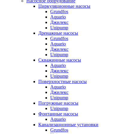
Насосное оборудование
Циркуляционные насосы
Grundfos
Aquario
Джилекс
Unipump
Дренажные насосы
Grundfos
Aquario
Джилекс
Unipump
Скважинные насосы
Aquario
Джилекс
Unipump
Поверхностные насосы
Aquario
Джилекс
Unipump
Погружные насосы
Unipump
Фонтанные насосы
Aquario
Канализационные установки
Grundfos