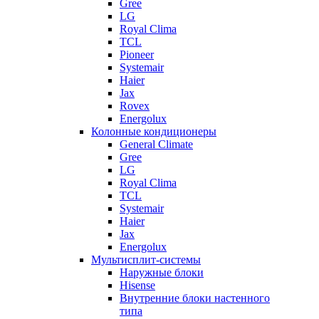
Gree
LG
Royal Clima
TCL
Pioneer
Systemair
Haier
Jax
Rovex
Energolux
Колонные кондиционеры
General Climate
Gree
LG
Royal Clima
TCL
Systemair
Haier
Jax
Energolux
Мультисплит-системы
Наружные блоки
Hisense
Внутренние блоки настенного
типа