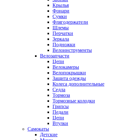
Крылья
Фонари
Сумки
Флягодержатели
Шлемы
Перчатки
Зеркала
Подножки
Велоинструменты
Велозапчасти
Цепи
Велокамеры
Велопокрышки
Защита одежды
Колеса дополнительные
Седла
Тормоза
Тормозные колодки
Грипсы
Педали
Цепи
Втулки
Самокаты
Детские