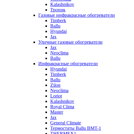
Kalashnikov
Тропик
Газовые инфракрасные обогреватели
Timberk
Ballu
Hyundai
Jax
Уличные газовые обогреватели
Jax
Neoclima
Ballu
Инфракрасные обогреватели
Hyundai
Timberk
Ballu
Zilon
Neoclima
Loriot
Kalashnikov
Royal Clima
Master
Jax
General Climate
Термостаты Ballu BMT-1
THERMEX1