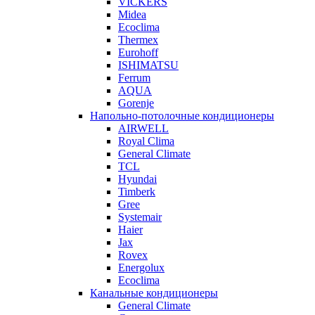
VICKERS
Midea
Ecoclima
Thermex
Eurohoff
ISHIMATSU
Ferrum
AQUA
Gorenje
Напольно-потолочные кондиционеры
AIRWELL
Royal Clima
General Climate
TCL
Hyundai
Timberk
Gree
Systemair
Haier
Jax
Rovex
Energolux
Ecoclima
Канальные кондиционеры
General Climate