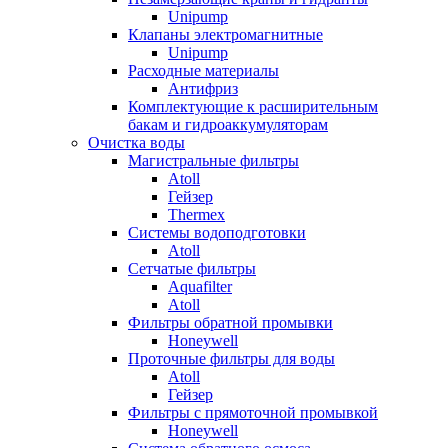
Unipump
Клапаны электромагнитные
Unipump
Расходные материалы
Антифриз
Комплектующие к расширительным
бакам и гидроаккумуляторам
Очистка воды
Магистральные фильтры
Atoll
Гейзер
Thermex
Системы водоподготовки
Atoll
Сетчатые фильтры
Aquafilter
Atoll
Фильтры обратной промывки
Honeywell
Проточные фильтры для воды
Atoll
Гейзер
Фильтры с прямоточной промывкой
Honeywell