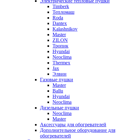
Электрические тепловые пушки
Timberk
Тепломаш
Roda
Dantex
Kalashnikov
Master
ZILON
Тропик
Hyundai
Neoclima
Thermex
Jax
Элвин
Газовые пушки
Master
Ballu
Hyundai
Neoclima
Дизельные пушки
Neoclima
Master
Аксессуары для обогревателей
Дополнительное оборудование для
обогревателей