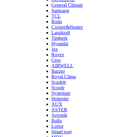
General Climate
Samsung
TCL
Roda
Cooper&Hunter
Lanzkraft
Timberk
Hyundai
Jax
Rovex
Gree
AIRWELL
Bazzio
Royal Clima
Scarlett
Scoole
Systemair
Hotpoint
AUX
ASTER
Aeronik
Ballu
Loriot
Smart way