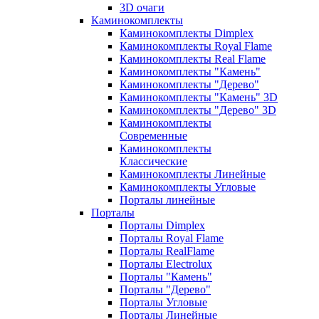
3D очаги
Каминокомплекты
Каминокомплекты Dimplex
Каминокомплекты Royal Flame
Каминокомплекты Real Flame
Каминокомплекты "Камень"
Каминокомплекты "Дерево"
Каминокомплекты "Камень" 3D
Каминокомплекты "Дерево" 3D
Каминокомплекты
Современные
Каминокомплекты
Классические
Каминокомплекты Линейные
Каминокомплекты Угловые
Порталы линейные
Порталы
Порталы Dimplex
Порталы Royal Flame
Порталы RealFlame
Порталы Electrolux
Порталы "Камень"
Порталы "Дерево"
Порталы Угловые
Порталы Линейные