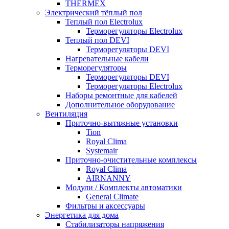
THERMEX
Электрический тёплый пол
Теплый пол Electrolux
Терморегуляторы Electrolux
Теплый пол DEVI
Терморегуляторы DEVI
Нагревательные кабели
Терморегуляторы
Терморегуляторы DEVI
Терморегуляторы Electrolux
Наборы ремонтные для кабелей
Дополнительное оборудование
Вентиляция
Приточно-вытяжные установки
Tion
Royal Clima
Systemair
Приточно-очистительные комплексы
Royal Clima
AIRNANNY
Модули / Комплекты автоматики
General Climate
Фильтры и аксессуары
Энергетика для дома
Стабилизаторы напряжения