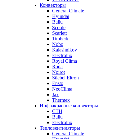
Конвекторы
General Climate
Hyundai
Ballu
Scoole
Scarlett
Timberk
Nobo
Kalashnikov
Electrolux
Royal Clima
Roda
Noirot
Stiebel Eltron
Ensto
NeoClima
Jax
Thermex
Инфракрасные конвекторы
CTH
Ballu
Electrolux
Тепловентиляторы
General Climate