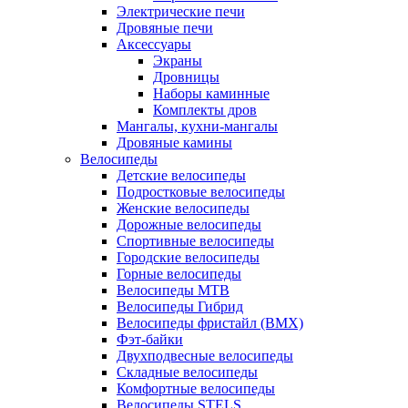
Электрические печи
Дровяные печи
Аксессуары
Экраны
Дровницы
Наборы каминные
Комплекты дров
Мангалы, кухни-мангалы
Дровяные камины
Велосипеды
Детские велосипеды
Подростковые велосипеды
Женские велосипеды
Дорожные велосипеды
Спортивные велосипеды
Городские велосипеды
Горные велосипеды
Велосипеды MTB
Велосипеды Гибрид
Велосипеды фристайл (BMX)
Фэт-байки
Двухподвесные велосипеды
Складные велосипеды
Комфортные велосипеды
Велосипеды STELS