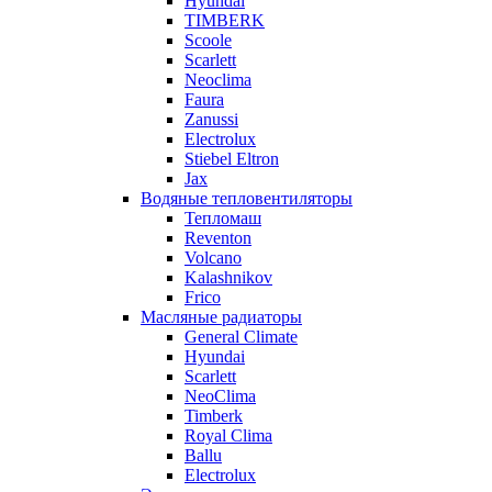
Hyundai
TIMBERK
Scoole
Scarlett
Neoclima
Faura
Zanussi
Electrolux
Stiebel Eltron
Jax
Водяные тепловентиляторы
Тепломаш
Reventon
Volcano
Kalashnikov
Frico
Масляные радиаторы
General Climate
Hyundai
Scarlett
NeoClima
Timberk
Royal Clima
Ballu
Electrolux