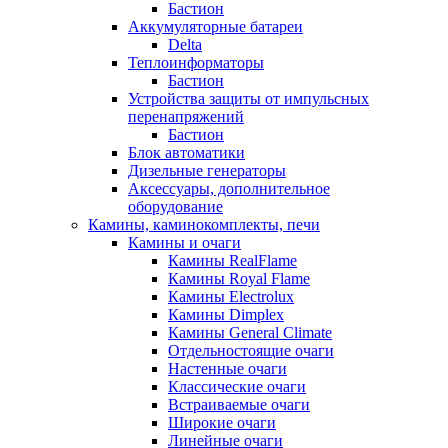
Бастион
Аккумуляторные батареи
Delta
Теплоинформаторы
Бастион
Устройства защиты от импульсных
перенапряжений
Бастион
Блок автоматики
Дизельные генераторы
Аксессуары, дополнительное
оборудование
Камины, каминокомплекты, печи
Камины и очаги
Камины RealFlame
Камины Royal Flame
Камины Electrolux
Камины Dimplex
Камины General Climate
Отдельностоящие очаги
Настенные очаги
Классические очаги
Встраиваемые очаги
Широкие очаги
Линейные очаги