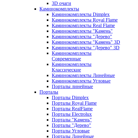
3D очаги
Каминокомплекты
Каминокомплекты Dimplex
Каминокомплекты Royal Flame
Каминокомплекты Real Flame
Каминокомплекты "Камень"
Каминокомплекты "Дерево"
Каминокомплекты "Камень" 3D
Каминокомплекты "Дерево" 3D
Каминокомплекты
Современные
Каминокомплекты
Классические
Каминокомплекты Линейные
Каминокомплекты Угловые
Порталы линейные
Порталы
Порталы Dimplex
Порталы Royal Flame
Порталы RealFlame
Порталы Electrolux
Порталы "Камень"
Порталы "Дерево"
Порталы Угловые
Порталы Линейные