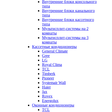
Внутренние блоки консольного
типа
Внутренние блоки канального
типа
Внутренние блоки кассетного
типа
Мультисплит-системы на 2
комнаты
Мультисплит-системы на 3
комнаты
Кассетные кондиционеры
General Climate
Gree
LG
Royal Clima
TCL
Timberk
Pioneer
Systemair Wall
Haier
Jax
Rovex
Energolux
Оконные кондиционеры
TCL