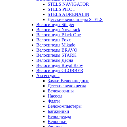
STELS NAVIGATOR
STELS PILOT
STELS ADRENALIN
Детские велосипеды STELS
Велосипеды Stinger
Велосипеды Novatrack
Велосипеды Black One
Велосипеды Foxx
Велосипеды Mikado
Велосипеды BRAVO
Велосипеды STARK
Велосипеды Десна
Велосипеды Royal Baby
Велосипеды GLOBBER
Аксессуары
Замки Велосипедные
Детские велокресла
Велокорзины
Насосы
Фляги
Велокомпьютеры
Багажники
Велоодежда
Велоочки
Звонки