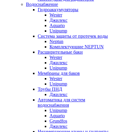
Водоснабжение
Гидроаккумуляторы
Wester
Джилекс
Aquario
Unipump
Система защиты от протечек воды
Neptun
Комплектующие NEPTUN
Расширительные баки
Wester
Джилекс
Unipump
Мембраны для баков
Wester
Unipump
Трубы ПНД
Джилекс
Автоматика для систем
водоснабжения
Unipump
Aquario
Grundfos
Джилекс
Незамерзающие краны и гидранты