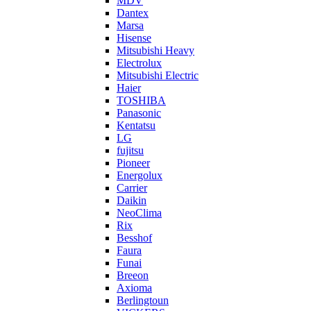
MDV
Dantex
Marsa
Hisense
Mitsubishi Heavy
Electrolux
Mitsubishi Electric
Haier
TOSHIBA
Panasonic
Kentatsu
LG
fujitsu
Pioneer
Energolux
Carrier
Daikin
NeoClima
Rix
Besshof
Faura
Funai
Breeon
Axioma
Berlingtoun