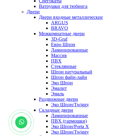
Снегокаты
Ватрушки для тюбинга
Двери
Двери входные металлические
ARGUS
BRAVO
Межкомнатные двери
3D-Graf
Евро Шпон
Ламинированные
Массив
ПВХ
Стеклянные
Шпон натуральный
Шпон файн-лайн
Эко Шпон
Эмалит
Эмаль
Раздвижные двери
Эко Шпон/Twiggy
Складные двери
Ламинированные
ПВХ (гармошки)
Эко Шпон/Porta X
Эко Шпон/Twiggy