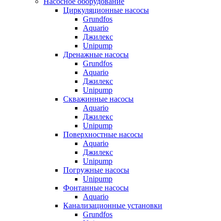
Насосное оборудование
Циркуляционные насосы
Grundfos
Aquario
Джилекс
Unipump
Дренажные насосы
Grundfos
Aquario
Джилекс
Unipump
Скважинные насосы
Aquario
Джилекс
Unipump
Поверхностные насосы
Aquario
Джилекс
Unipump
Погружные насосы
Unipump
Фонтанные насосы
Aquario
Канализационные установки
Grundfos