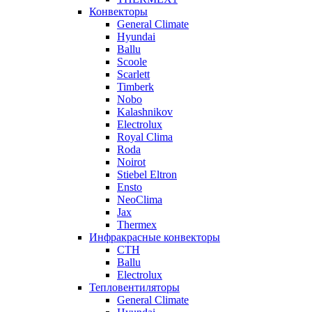
Конвекторы
General Climate
Hyundai
Ballu
Scoole
Scarlett
Timberk
Nobo
Kalashnikov
Electrolux
Royal Clima
Roda
Noirot
Stiebel Eltron
Ensto
NeoClima
Jax
Thermex
Инфракрасные конвекторы
CTH
Ballu
Electrolux
Тепловентиляторы
General Climate