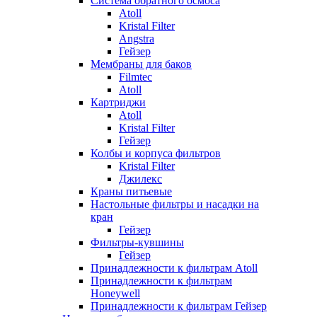
Система обратного осмоса
Atoll
Kristal Filter
Angstra
Гейзер
Мембраны для баков
Filmtec
Atoll
Картриджи
Atoll
Kristal Filter
Гейзер
Колбы и корпуса фильтров
Kristal Filter
Джилекс
Краны питьевые
Настольные фильтры и насадки на
кран
Гейзер
Фильтры-кувшины
Гейзер
Принадлежности к фильтрам Atoll
Принадлежности к фильтрам
Honeywell
Принадлежности к фильтрам Гейзер