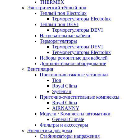
THERMEX
Электрический тёплый пол
Теплый пол Electrolux
Терморегуляторы Electrolux
Теплый пол DEVI
Терморегуляторы DEVI
Нагревательные кабели
Терморегуляторы
Терморегуляторы DEVI
Терморегуляторы Electrolux
Наборы ремонтные для кабелей
Дополнительное оборудование
Вентиляция
Приточно-вытяжные установки
Tion
Royal Clima
Systemair
Приточно-очистительные комплексы
Royal Clima
AIRNANNY
Модули / Комплекты автоматики
General Climate
Фильтры и аксессуары
Энергетика для дома
Стабилизаторы напряжения