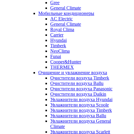
Gree
General Climate
Мобильные кондиционеры
AC Electric
General Climate
Royal Clima
Carrier
Hyundai
Timberk
NeoClima
Funai
Cooper&Hunter
THERMEX
Очищение и увлажнение воздуха
Очистители воздуха Timberk
Очистители воздуха Ballu
Очистители воздуха Panasonic
Очистители воздуха Daikin
Увлажнители воздуха Hyundai
Увлажнители воздуха Scoole
Увлажнители воздуха Timberk
Увлажнители воздуха Ballu
Увлажнители воздуха General
Climate
Увлажнители воздуха Scarlett