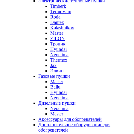
Электрические тепловые пушки
Timberk
Тепломаш
Roda
Dantex
Kalashnikov
Master
ZILON
Тропик
Hyundai
Neoclima
Thermex
Jax
Элвин
Газовые пушки
Master
Ballu
Hyundai
Neoclima
Дизельные пушки
Neoclima
Master
Аксессуары для обогревателей
Дополнительное оборудование для
обогревателей