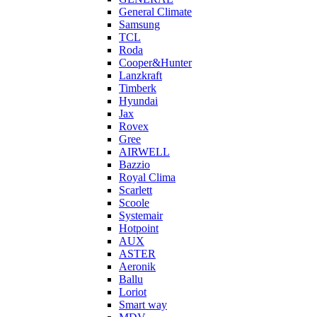
General Climate
Samsung
TCL
Roda
Cooper&Hunter
Lanzkraft
Timberk
Hyundai
Jax
Rovex
Gree
AIRWELL
Bazzio
Royal Clima
Scarlett
Scoole
Systemair
Hotpoint
AUX
ASTER
Aeronik
Ballu
Loriot
Smart way