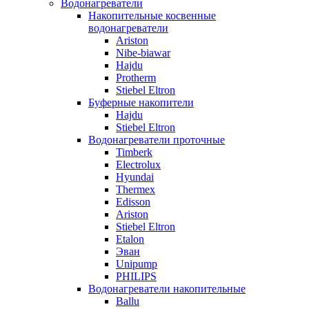
Водонагреватели
Накопительные косвенные
водонагреватели
Ariston
Nibe-biawar
Hajdu
Protherm
Stiebel Eltron
Буферные накопители
Hajdu
Stiebel Eltron
Водонагреватели проточные
Timberk
Electrolux
Hyundai
Thermex
Edisson
Ariston
Stiebel Eltron
Etalon
Эван
Unipump
PHILIPS
Водонагреватели накопительные
Ballu