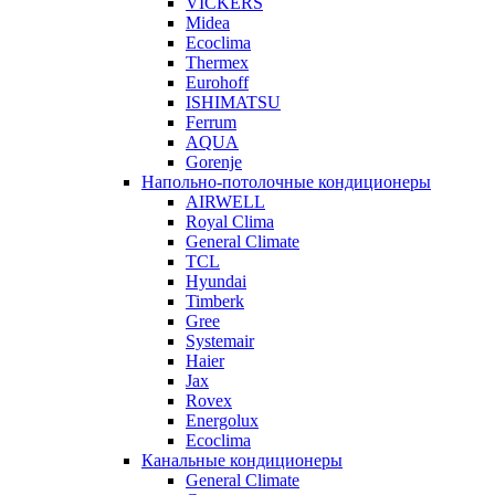
VICKERS
Midea
Ecoclima
Thermex
Eurohoff
ISHIMATSU
Ferrum
AQUA
Gorenje
Напольно-потолочные кондиционеры
AIRWELL
Royal Clima
General Climate
TCL
Hyundai
Timberk
Gree
Systemair
Haier
Jax
Rovex
Energolux
Ecoclima
Канальные кондиционеры
General Climate