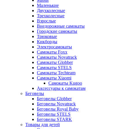
Мини
Маленькие
Двухколесные
Трехколесные
Взрослые
Внедорожные самокаты
Городские самокаты
Трюковые
Кикборды
Электросамокаты
Самокаты Foxx
Самокаты Novatrack
Самокаты Globber
Самокаты STELS
Самокаты Techteam
Самокаты Xiaomi
Самокаты Kugoo
Аксессуары к самокатам
Беговелы
Беговелы Globber
Беговелы Novatrack
Беговелы Royal Baby
Беговелы STELS
Беговелы STARK
Товары для детей