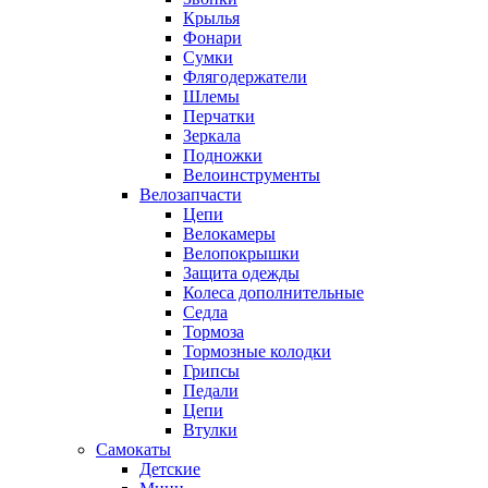
Крылья
Фонари
Сумки
Флягодержатели
Шлемы
Перчатки
Зеркала
Подножки
Велоинструменты
Велозапчасти
Цепи
Велокамеры
Велопокрышки
Защита одежды
Колеса дополнительные
Седла
Тормоза
Тормозные колодки
Грипсы
Педали
Цепи
Втулки
Самокаты
Детские