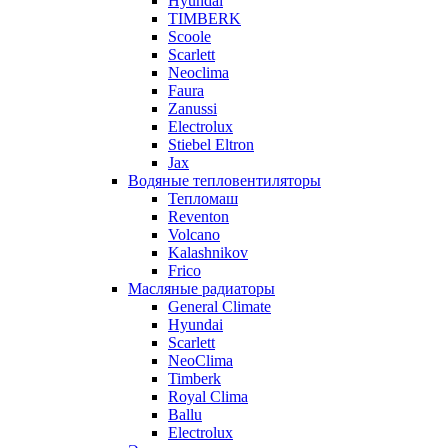
Hyundai
TIMBERK
Scoole
Scarlett
Neoclima
Faura
Zanussi
Electrolux
Stiebel Eltron
Jax
Водяные тепловентиляторы
Тепломаш
Reventon
Volcano
Kalashnikov
Frico
Масляные радиаторы
General Climate
Hyundai
Scarlett
NeoClima
Timberk
Royal Clima
Ballu
Electrolux