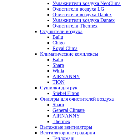
Увлажнители воздуха NeoClima
Очистители воздуха LG
Очистители воздуха Dantex
Увлажнители воздуха Dantex
Очистители Thermex
Осушители воздуха
Ballu
Chigo
Royal Clima
Климатические комплексы
Ballu
Sharp
Winia
AIRNANNY
TION
Сушилки для рук
Stiebel Eltron
Фильтры для очистителей воздуха
Sharp
General Climate
AIRNANNY
Thermex
Вытяжные вентиляторы
Вентиляторные градирни
Тепломаш