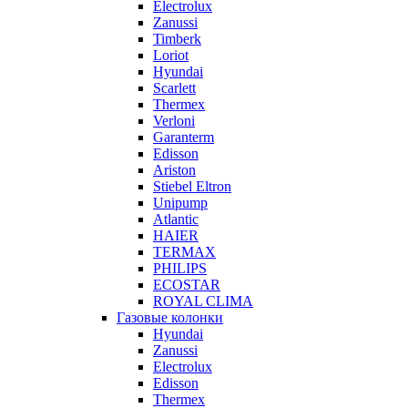
Electrolux
Zanussi
Timberk
Loriot
Hyundai
Scarlett
Thermex
Verloni
Garanterm
Edisson
Ariston
Stiebel Eltron
Unipump
Atlantic
HAIER
TERMAX
PHILIPS
ECOSTAR
ROYAL CLIMA
Газовые колонки
Hyundai
Zanussi
Electrolux
Edisson
Thermex