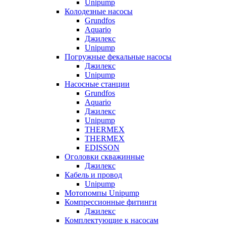
Unipump
Колодезные насосы
Grundfos
Aquario
Джилекс
Unipump
Погружные фекальные насосы
Джилекс
Unipump
Насосные станции
Grundfos
Aquario
Джилекс
Unipump
THERMEX
THERMEX
EDISSON
Оголовки скважинные
Джилекс
Кабель и провод
Unipump
Мотопомпы Unipump
Компрессионные фитинги
Джилекс
Комплектующие к насосам