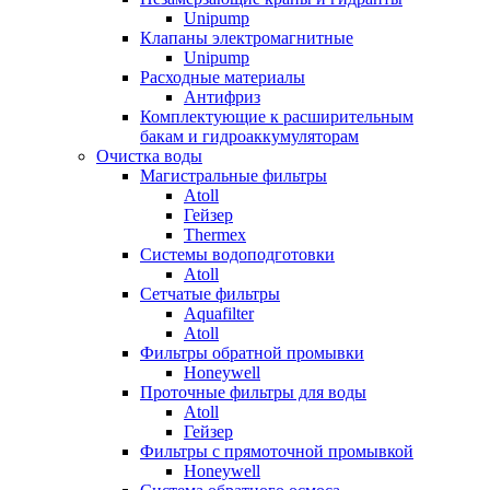
Unipump
Клапаны электромагнитные
Unipump
Расходные материалы
Антифриз
Комплектующие к расширительным
бакам и гидроаккумуляторам
Очистка воды
Магистральные фильтры
Atoll
Гейзер
Thermex
Системы водоподготовки
Atoll
Сетчатые фильтры
Aquafilter
Atoll
Фильтры обратной промывки
Honeywell
Проточные фильтры для воды
Atoll
Гейзер
Фильтры с прямоточной промывкой
Honeywell