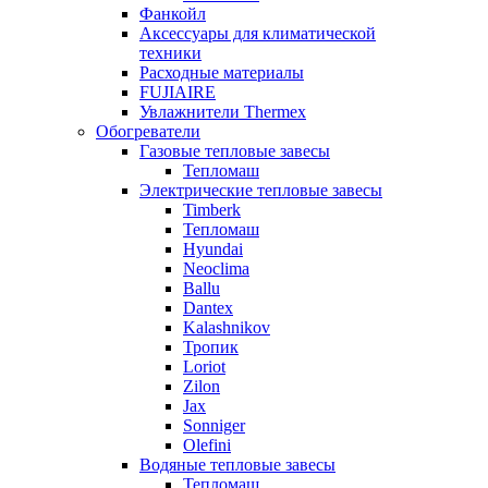
Фанкойл
Аксессуары для климатической
техники
Расходные материалы
FUJIAIRE
Увлажнители Thermex
Обогреватели
Газовые тепловые завесы
Тепломаш
Электрические тепловые завесы
Timberk
Тепломаш
Hyundai
Neoclima
Ballu
Dantex
Kalashnikov
Тропик
Loriot
Zilon
Jax
Sonniger
Olefini
Водяные тепловые завесы
Тепломаш