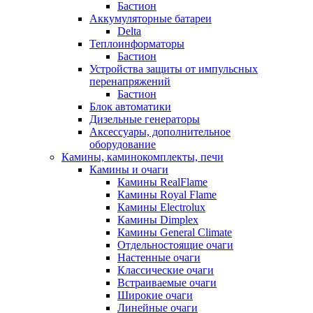
Бастион
Аккумуляторные батареи
Delta
Теплоинформаторы
Бастион
Устройства защиты от импульсных
перенапряжений
Бастион
Блок автоматики
Дизельные генераторы
Аксессуары, дополнительное
оборудование
Камины, каминокомплекты, печи
Камины и очаги
Камины RealFlame
Камины Royal Flame
Камины Electrolux
Камины Dimplex
Камины General Climate
Отдельностоящие очаги
Настенные очаги
Классические очаги
Встраиваемые очаги
Широкие очаги
Линейные очаги