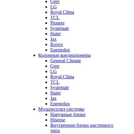
Gree
LG
Royal Clima
TCL
Pioneer
Systemair
Haier
Jax
Rovex
Energolux
Колонные кондиционеры
General Climate
Gree
LG
Royal Clima
TCL
Systemair
Haier
Jax
Energolux
Мультисплит-системы
Наружные блоки
Hisense
Внутренние блоки настенного
типа