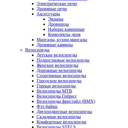
Электрические печи
Дровяные печи
Аксессуары
Экраны
Дровницы
Наборы каминные
Комплекты дров
Мангалы, кухни-мангалы
Дровяные камины
Велосипеды
Детские велосипеды
Подростковые велосипеды
Женские велосипеды
Дорожные велосипеды
Спортивные велосипеды
Городские велосипеды
Горные велосипеды
Велосипеды MTB
Велосипеды Гибрид
Велосипеды фристайл (BMX)
Фэт-байки
Двухподвесные велосипеды
Складные велосипеды
Комфортные велосипеды
Велосипеды STELS