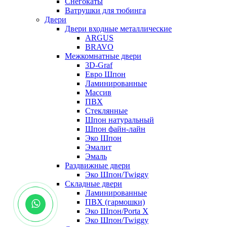
Снегокаты
Ватрушки для тюбинга
Двери
Двери входные металлические
ARGUS
BRAVO
Межкомнатные двери
3D-Graf
Евро Шпон
Ламинированные
Массив
ПВХ
Стеклянные
Шпон натуральный
Шпон файн-лайн
Эко Шпон
Эмалит
Эмаль
Раздвижные двери
Эко Шпон/Twiggy
Складные двери
Ламинированные
ПВХ (гармошки)
Эко Шпон/Porta X
Эко Шпон/Twiggy