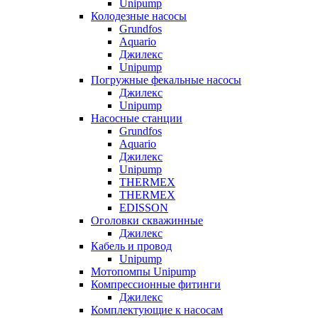
Unipump
Колодезные насосы
Grundfos
Aquario
Джилекс
Unipump
Погружные фекальные насосы
Джилекс
Unipump
Насосные станции
Grundfos
Aquario
Джилекс
Unipump
THERMEX
THERMEX
EDISSON
Оголовки скважинные
Джилекс
Кабель и провод
Unipump
Мотопомпы Unipump
Компрессионные фитинги
Джилекс
Комплектующие к насосам