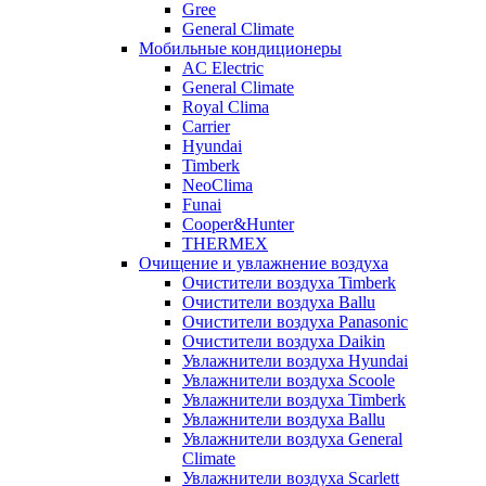
Gree
General Climate
Мобильные кондиционеры
AC Electric
General Climate
Royal Clima
Carrier
Hyundai
Timberk
NeoClima
Funai
Cooper&Hunter
THERMEX
Очищение и увлажнение воздуха
Очистители воздуха Timberk
Очистители воздуха Ballu
Очистители воздуха Panasonic
Очистители воздуха Daikin
Увлажнители воздуха Hyundai
Увлажнители воздуха Scoole
Увлажнители воздуха Timberk
Увлажнители воздуха Ballu
Увлажнители воздуха General
Climate
Увлажнители воздуха Scarlett