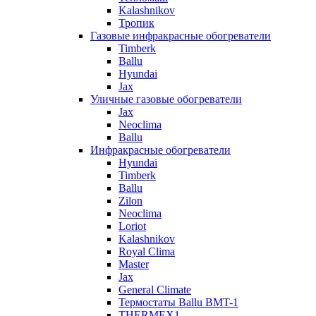
Kalashnikov
Тропик
Газовые инфракрасные обогреватели
Timberk
Ballu
Hyundai
Jax
Уличные газовые обогреватели
Jax
Neoclima
Ballu
Инфракрасные обогреватели
Hyundai
Timberk
Ballu
Zilon
Neoclima
Loriot
Kalashnikov
Royal Clima
Master
Jax
General Climate
Термостаты Ballu BMT-1
THERMEX1