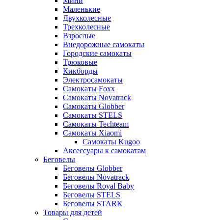
Мини
Маленькие
Двухколесные
Трехколесные
Взрослые
Внедорожные самокаты
Городские самокаты
Трюковые
Кикборды
Электросамокаты
Самокаты Foxx
Самокаты Novatrack
Самокаты Globber
Самокаты STELS
Самокаты Techteam
Самокаты Xiaomi
Самокаты Kugoo
Аксессуары к самокатам
Беговелы
Беговелы Globber
Беговелы Novatrack
Беговелы Royal Baby
Беговелы STELS
Беговелы STARK
Товары для детей