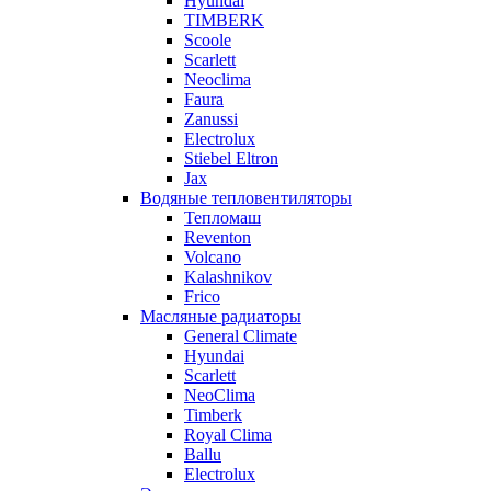
Hyundai
TIMBERK
Scoole
Scarlett
Neoclima
Faura
Zanussi
Electrolux
Stiebel Eltron
Jax
Водяные тепловентиляторы
Тепломаш
Reventon
Volcano
Kalashnikov
Frico
Масляные радиаторы
General Climate
Hyundai
Scarlett
NeoClima
Timberk
Royal Clima
Ballu
Electrolux