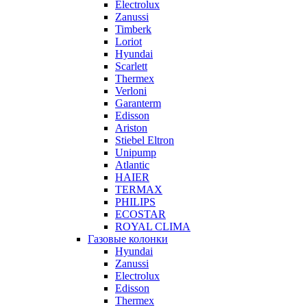
Electrolux
Zanussi
Timberk
Loriot
Hyundai
Scarlett
Thermex
Verloni
Garanterm
Edisson
Ariston
Stiebel Eltron
Unipump
Atlantic
HAIER
TERMAX
PHILIPS
ECOSTAR
ROYAL CLIMA
Газовые колонки
Hyundai
Zanussi
Electrolux
Edisson
Thermex