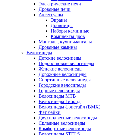
Электрические печи
Дровяные печи
Аксессуары
Экраны
Дровницы
Наборы каминные
Комплекты дров
Мангалы, кухни-мангалы
Дровяные камины
Велосипеды
Детские велосипеды
Подростковые велосипеды
Женские велосипеды
Дорожные велосипеды
Спортивные велосипеды
Городские велосипеды
Горные велосипеды
Велосипеды MTB
Велосипеды Гибрид
Велосипеды фристайл (BMX)
Фэт-байки
Двухподвесные велосипеды
Складные велосипеды
Комфортные велосипеды
Велосипеды STELS