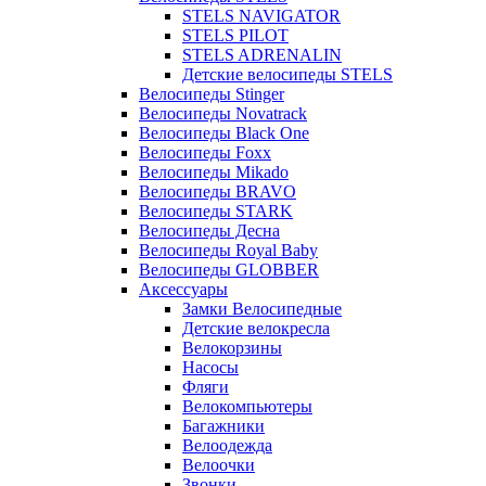
STELS NAVIGATOR
STELS PILOT
STELS ADRENALIN
Детские велосипеды STELS
Велосипеды Stinger
Велосипеды Novatrack
Велосипеды Black One
Велосипеды Foxx
Велосипеды Mikado
Велосипеды BRAVO
Велосипеды STARK
Велосипеды Десна
Велосипеды Royal Baby
Велосипеды GLOBBER
Аксессуары
Замки Велосипедные
Детские велокресла
Велокорзины
Насосы
Фляги
Велокомпьютеры
Багажники
Велоодежда
Велоочки
Звонки