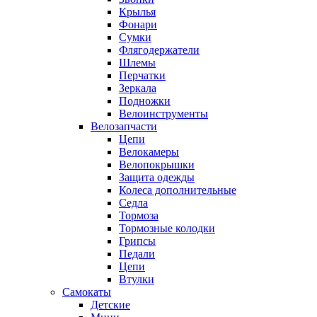
Крылья
Фонари
Сумки
Флягодержатели
Шлемы
Перчатки
Зеркала
Подножки
Велоинструменты
Велозапчасти
Цепи
Велокамеры
Велопокрышки
Защита одежды
Колеса дополнительные
Седла
Тормоза
Тормозные колодки
Грипсы
Педали
Цепи
Втулки
Самокаты
Детские