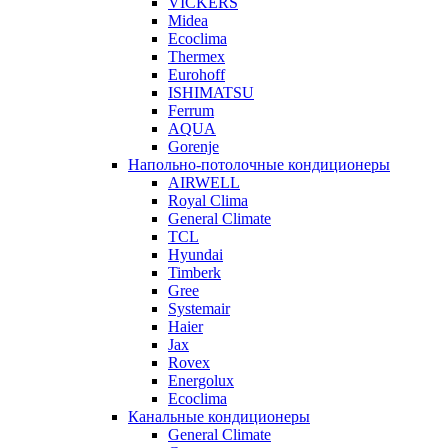
VICKERS
Midea
Ecoclima
Thermex
Eurohoff
ISHIMATSU
Ferrum
AQUA
Gorenje
Напольно-потолочные кондиционеры
AIRWELL
Royal Clima
General Climate
TCL
Hyundai
Timberk
Gree
Systemair
Haier
Jax
Rovex
Energolux
Ecoclima
Канальные кондиционеры
General Climate