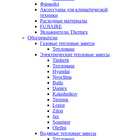
Фанкойл
Аксессуары для климатической
техники
Расходные материалы
FUJIAIRE
Увлажнители Thermex
Обогреватели
Газовые тепловые завесы
Тепломаш
Электрические тепловые завесы
Timberk
Тепломаш
Hyundai
Neoclima
Ballu
Dantex
Kalashnikov
Тропик
Loriot
Zilon
Jax
Sonniger
Olefini
Водяные тепловые завесы
Тепломаш