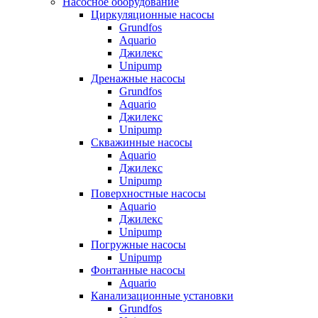
Насосное оборудование
Циркуляционные насосы
Grundfos
Aquario
Джилекс
Unipump
Дренажные насосы
Grundfos
Aquario
Джилекс
Unipump
Скважинные насосы
Aquario
Джилекс
Unipump
Поверхностные насосы
Aquario
Джилекс
Unipump
Погружные насосы
Unipump
Фонтанные насосы
Aquario
Канализационные установки
Grundfos