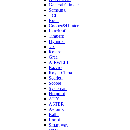
General Climate
Samsung
TCL
Roda
Cooper&Hunter
Lanzkraft
Timberk
Hyundai
Jax
Rovex
Gree
AIRWELL
Bazzio
Royal Clima
Scarlett
Scoole
Systemair
Hotpoint
AUX
ASTER
Aeronik
Ballu
Loriot
Smart way