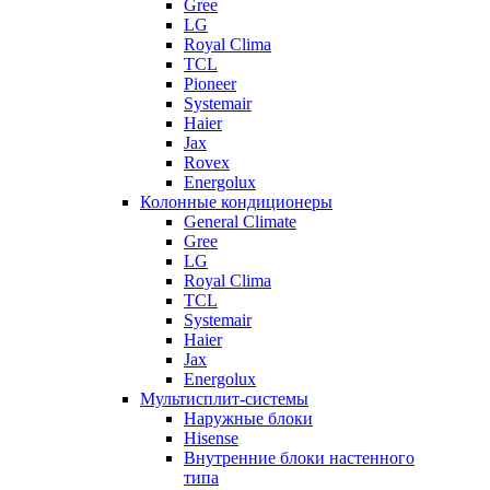
Gree
LG
Royal Clima
TCL
Pioneer
Systemair
Haier
Jax
Rovex
Energolux
Колонные кондиционеры
General Climate
Gree
LG
Royal Clima
TCL
Systemair
Haier
Jax
Energolux
Мультисплит-системы
Наружные блоки
Hisense
Внутренние блоки настенного
типа