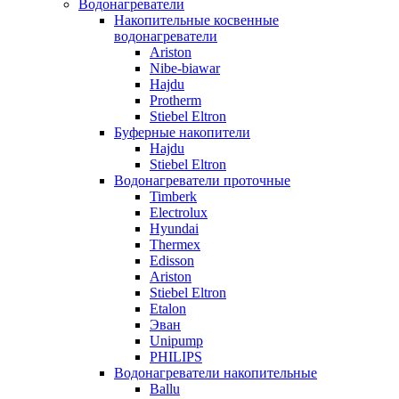
Водонагреватели
Накопительные косвенные
водонагреватели
Ariston
Nibe-biawar
Hajdu
Protherm
Stiebel Eltron
Буферные накопители
Hajdu
Stiebel Eltron
Водонагреватели проточные
Timberk
Electrolux
Hyundai
Thermex
Edisson
Ariston
Stiebel Eltron
Etalon
Эван
Unipump
PHILIPS
Водонагреватели накопительные
Ballu