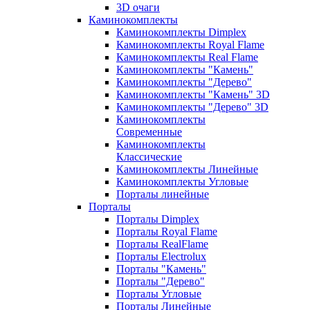
3D очаги
Каминокомплекты
Каминокомплекты Dimplex
Каминокомплекты Royal Flame
Каминокомплекты Real Flame
Каминокомплекты "Камень"
Каминокомплекты "Дерево"
Каминокомплекты "Камень" 3D
Каминокомплекты "Дерево" 3D
Каминокомплекты
Современные
Каминокомплекты
Классические
Каминокомплекты Линейные
Каминокомплекты Угловые
Порталы линейные
Порталы
Порталы Dimplex
Порталы Royal Flame
Порталы RealFlame
Порталы Electrolux
Порталы "Камень"
Порталы "Дерево"
Порталы Угловые
Порталы Линейные