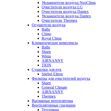
Увлажнители воздуха NeoClima
Очистители воздуха LG
Очистители воздуха Dantex
Увлажнители воздуха Dantex
Очистители Thermex
Осушители воздуха
Ballu
Chigo
Royal Clima
Климатические комплексы
Ballu
Sharp
Winia
AIRNANNY
TION
Сушилки для рук
Stiebel Eltron
Фильтры для очистителей воздуха
Sharp
General Climate
AIRNANNY
Thermex
Вытяжные вентиляторы
Вентиляторные градирни
Тепломаш