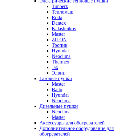
Электрические тепловые пушки
Timberk
Тепломаш
Roda
Dantex
Kalashnikov
Master
ZILON
Тропик
Hyundai
Neoclima
Thermex
Jax
Элвин
Газовые пушки
Master
Ballu
Hyundai
Neoclima
Дизельные пушки
Neoclima
Master
Аксессуары для обогревателей
Дополнительное оборудование для
обогревателей