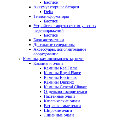
Бастион
Аккумуляторные батареи
Delta
Теплоинформаторы
Бастион
Устройства защиты от импульсных
перенапряжений
Бастион
Блок автоматики
Дизельные генераторы
Аксессуары, дополнительное
оборудование
Камины, каминокомплекты, печи
Камины и очаги
Камины RealFlame
Камины Royal Flame
Камины Electrolux
Камины Dimplex
Камины General Climate
Отдельностоящие очаги
Настенные очаги
Классические очаги
Встраиваемые очаги
Широкие очаги
Линейные очаги