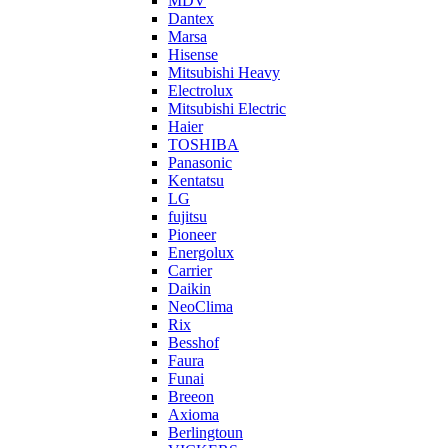
MDV
Dantex
Marsa
Hisense
Mitsubishi Heavy
Electrolux
Mitsubishi Electric
Haier
TOSHIBA
Panasonic
Kentatsu
LG
fujitsu
Pioneer
Energolux
Carrier
Daikin
NeoClima
Rix
Besshof
Faura
Funai
Breeon
Axioma
Berlingtoun