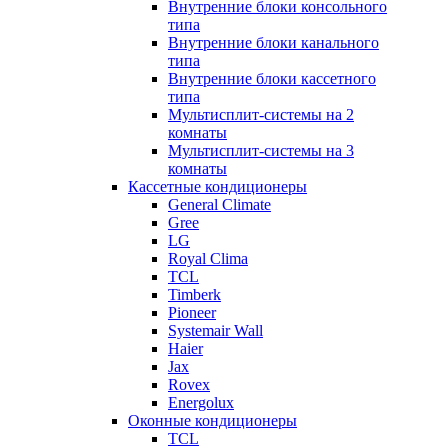
Внутренние блоки консольного
типа
Внутренние блоки канального
типа
Внутренние блоки кассетного
типа
Мультисплит-системы на 2
комнаты
Мультисплит-системы на 3
комнаты
Кассетные кондиционеры
General Climate
Gree
LG
Royal Clima
TCL
Timberk
Pioneer
Systemair Wall
Haier
Jax
Rovex
Energolux
Оконные кондиционеры
TCL