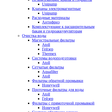
Unipump
Клапаны электромагнитные
Unipump
Расходные материалы
Антифриз
Комплектующие к расширительным
бакам и гидроаккумуляторам
Очистка воды
Магистральные фильтры
Atoll
Гейзер
Thermex
Системы водоподготовки
Atoll
Сетчатые фильтры
Aquafilter
Atoll
Фильтры обратной промывки
Honeywell
Проточные фильтры для воды
Atoll
Гейзер
Фильтры с прямоточной промывкой
Honeywell