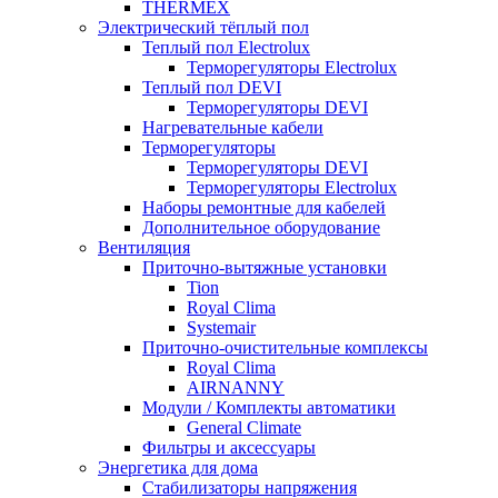
THERMEX
Электрический тёплый пол
Теплый пол Electrolux
Терморегуляторы Electrolux
Теплый пол DEVI
Терморегуляторы DEVI
Нагревательные кабели
Терморегуляторы
Терморегуляторы DEVI
Терморегуляторы Electrolux
Наборы ремонтные для кабелей
Дополнительное оборудование
Вентиляция
Приточно-вытяжные установки
Tion
Royal Clima
Systemair
Приточно-очистительные комплексы
Royal Clima
AIRNANNY
Модули / Комплекты автоматики
General Climate
Фильтры и аксессуары
Энергетика для дома
Стабилизаторы напряжения