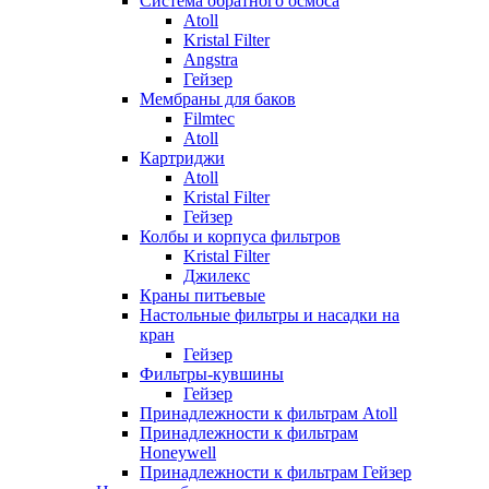
Система обратного осмоса
Atoll
Kristal Filter
Angstra
Гейзер
Мембраны для баков
Filmtec
Atoll
Картриджи
Atoll
Kristal Filter
Гейзер
Колбы и корпуса фильтров
Kristal Filter
Джилекс
Краны питьевые
Настольные фильтры и насадки на
кран
Гейзер
Фильтры-кувшины
Гейзер
Принадлежности к фильтрам Atoll
Принадлежности к фильтрам
Honeywell
Принадлежности к фильтрам Гейзер