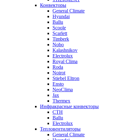
Конвекторы
General Climate
Hyundai
Ballu
Scoole
Scarlett
Timberk
Nobo
Kalashnikov
Electrolux
Royal Clima
Roda
Noirot
Stiebel Eltron
Ensto
NeoClima
Jax
Thermex
Инфракрасные конвекторы
CTH
Ballu
Electrolux
Тепловентиляторы
General Climate