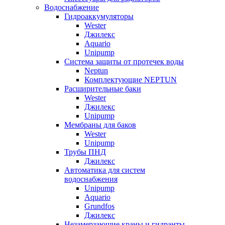
Водоснабжение
Гидроаккумуляторы
Wester
Джилекс
Aquario
Unipump
Система защиты от протечек воды
Neptun
Комплектующие NEPTUN
Расширительные баки
Wester
Джилекс
Unipump
Мембраны для баков
Wester
Unipump
Трубы ПНД
Джилекс
Автоматика для систем
водоснабжения
Unipump
Aquario
Grundfos
Джилекс
Незамерзающие краны и гидранты