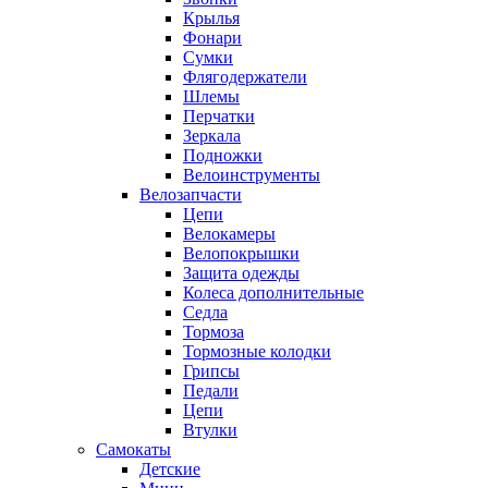
Крылья
Фонари
Сумки
Флягодержатели
Шлемы
Перчатки
Зеркала
Подножки
Велоинструменты
Велозапчасти
Цепи
Велокамеры
Велопокрышки
Защита одежды
Колеса дополнительные
Седла
Тормоза
Тормозные колодки
Грипсы
Педали
Цепи
Втулки
Самокаты
Детские