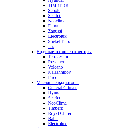
Hyundai
TIMBERK
Scoole
Scarlett
Neoclima
Faura
Zanussi
Electrolux
Stiebel Eltron
Jax
Водяные тепловентиляторы
Тепломаш
Reventon
Volcano
Kalashnikov
Frico
Масляные радиаторы
General Climate
Hyundai
Scarlett
NeoClima
Timberk
Royal Clima
Ballu
Electrolux