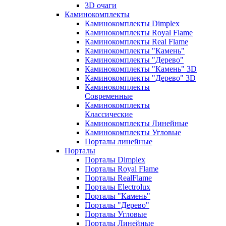
3D очаги
Каминокомплекты
Каминокомплекты Dimplex
Каминокомплекты Royal Flame
Каминокомплекты Real Flame
Каминокомплекты "Камень"
Каминокомплекты "Дерево"
Каминокомплекты "Камень" 3D
Каминокомплекты "Дерево" 3D
Каминокомплекты
Современные
Каминокомплекты
Классические
Каминокомплекты Линейные
Каминокомплекты Угловые
Порталы линейные
Порталы
Порталы Dimplex
Порталы Royal Flame
Порталы RealFlame
Порталы Electrolux
Порталы "Камень"
Порталы "Дерево"
Порталы Угловые
Порталы Линейные