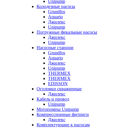
Unipump
Колодезные насосы
Grundfos
Aquario
Джилекс
Unipump
Погружные фекальные насосы
Джилекс
Unipump
Насосные станции
Grundfos
Aquario
Джилекс
Unipump
THERMEX
THERMEX
EDISSON
Оголовки скважинные
Джилекс
Кабель и провод
Unipump
Мотопомпы Unipump
Компрессионные фитинги
Джилекс
Комплектующие к насосам