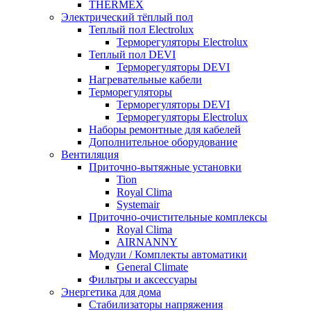
THERMEX
Электрический тёплый пол
Теплый пол Electrolux
Терморегуляторы Electrolux
Теплый пол DEVI
Терморегуляторы DEVI
Нагревательные кабели
Терморегуляторы
Терморегуляторы DEVI
Терморегуляторы Electrolux
Наборы ремонтные для кабелей
Дополнительное оборудование
Вентиляция
Приточно-вытяжные установки
Tion
Royal Clima
Systemair
Приточно-очистительные комплексы
Royal Clima
AIRNANNY
Модули / Комплекты автоматики
General Climate
Фильтры и аксессуары
Энергетика для дома
Стабилизаторы напряжения