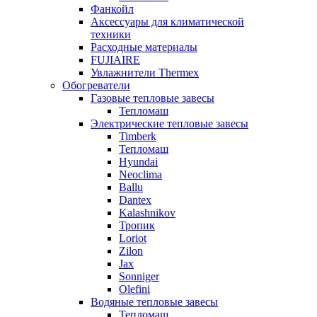
Фанкойл
Аксессуары для климатической
техники
Расходные материалы
FUJIAIRE
Увлажнители Thermex
Обогреватели
Газовые тепловые завесы
Тепломаш
Электрические тепловые завесы
Timberk
Тепломаш
Hyundai
Neoclima
Ballu
Dantex
Kalashnikov
Тропик
Loriot
Zilon
Jax
Sonniger
Olefini
Водяные тепловые завесы
Тепломаш