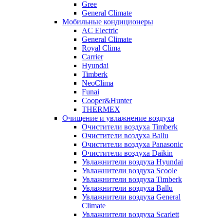
Gree
General Climate
Мобильные кондиционеры
AC Electric
General Climate
Royal Clima
Carrier
Hyundai
Timberk
NeoClima
Funai
Cooper&Hunter
THERMEX
Очищение и увлажнение воздуха
Очистители воздуха Timberk
Очистители воздуха Ballu
Очистители воздуха Panasonic
Очистители воздуха Daikin
Увлажнители воздуха Hyundai
Увлажнители воздуха Scoole
Увлажнители воздуха Timberk
Увлажнители воздуха Ballu
Увлажнители воздуха General
Climate
Увлажнители воздуха Scarlett