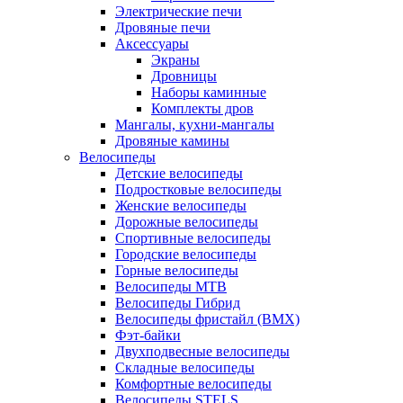
Электрические печи
Дровяные печи
Аксессуары
Экраны
Дровницы
Наборы каминные
Комплекты дров
Мангалы, кухни-мангалы
Дровяные камины
Велосипеды
Детские велосипеды
Подростковые велосипеды
Женские велосипеды
Дорожные велосипеды
Спортивные велосипеды
Городские велосипеды
Горные велосипеды
Велосипеды MTB
Велосипеды Гибрид
Велосипеды фристайл (BMX)
Фэт-байки
Двухподвесные велосипеды
Складные велосипеды
Комфортные велосипеды
Велосипеды STELS