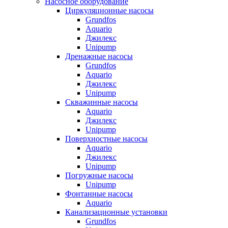
Насосное оборудование
Циркуляционные насосы
Grundfos
Aquario
Джилекс
Unipump
Дренажные насосы
Grundfos
Aquario
Джилекс
Unipump
Скважинные насосы
Aquario
Джилекс
Unipump
Поверхностные насосы
Aquario
Джилекс
Unipump
Погружные насосы
Unipump
Фонтанные насосы
Aquario
Канализационные установки
Grundfos