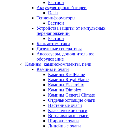
Бастион
Аккумуляторные батареи
Delta
Теплоинформаторы
Бастион
Устройства защиты от импульсных
перенапряжений
Бастион
Блок автоматики
Дизельные генераторы
Аксессуары, дополнительное
оборудование
Камины, каминокомплекты, печи
Камины и очаги
Камины RealFlame
Камины Royal Flame
Камины Electrolux
Камины Dimplex
Камины General Climate
Отдельностоящие очаги
Настенные очаги
Классические очаги
Встраиваемые очаги
Широкие очаги
Линейные очаги