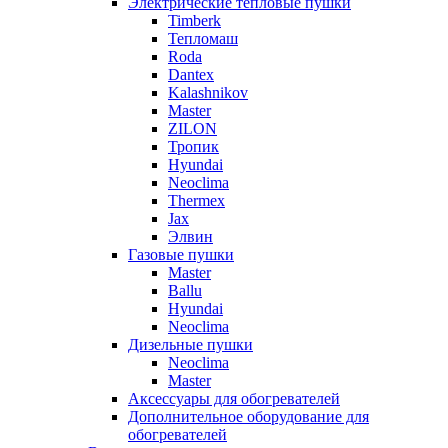
Электрические тепловые пушки
Timberk
Тепломаш
Roda
Dantex
Kalashnikov
Master
ZILON
Тропик
Hyundai
Neoclima
Thermex
Jax
Элвин
Газовые пушки
Master
Ballu
Hyundai
Neoclima
Дизельные пушки
Neoclima
Master
Аксессуары для обогревателей
Дополнительное оборудование для
обогревателей