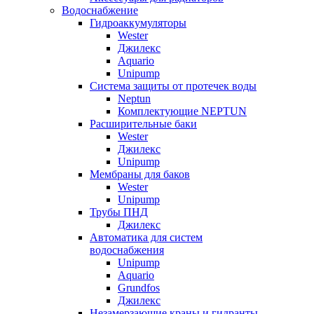
Водоснабжение
Гидроаккумуляторы
Wester
Джилекс
Aquario
Unipump
Система защиты от протечек воды
Neptun
Комплектующие NEPTUN
Расширительные баки
Wester
Джилекс
Unipump
Мембраны для баков
Wester
Unipump
Трубы ПНД
Джилекс
Автоматика для систем
водоснабжения
Unipump
Aquario
Grundfos
Джилекс
Незамерзающие краны и гидранты