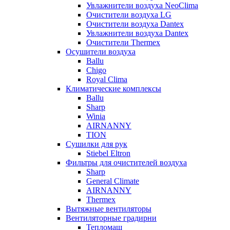
Увлажнители воздуха NeoClima
Очистители воздуха LG
Очистители воздуха Dantex
Увлажнители воздуха Dantex
Очистители Thermex
Осушители воздуха
Ballu
Chigo
Royal Clima
Климатические комплексы
Ballu
Sharp
Winia
AIRNANNY
TION
Сушилки для рук
Stiebel Eltron
Фильтры для очистителей воздуха
Sharp
General Climate
AIRNANNY
Thermex
Вытяжные вентиляторы
Вентиляторные градирни
Тепломаш