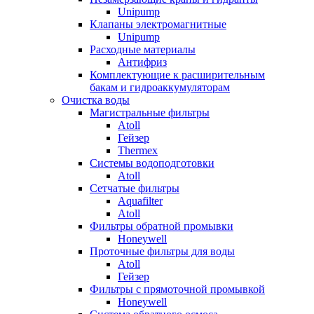
Unipump
Клапаны электромагнитные
Unipump
Расходные материалы
Антифриз
Комплектующие к расширительным
бакам и гидроаккумуляторам
Очистка воды
Магистральные фильтры
Atoll
Гейзер
Thermex
Системы водоподготовки
Atoll
Сетчатые фильтры
Aquafilter
Atoll
Фильтры обратной промывки
Honeywell
Проточные фильтры для воды
Atoll
Гейзер
Фильтры с прямоточной промывкой
Honeywell