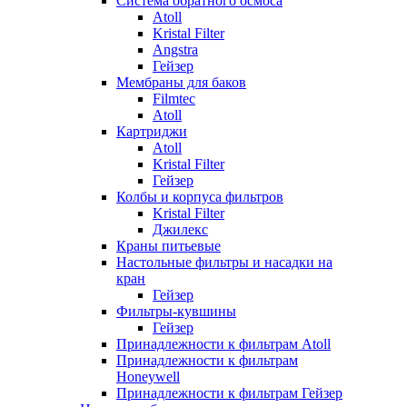
Система обратного осмоса
Atoll
Kristal Filter
Angstra
Гейзер
Мембраны для баков
Filmtec
Atoll
Картриджи
Atoll
Kristal Filter
Гейзер
Колбы и корпуса фильтров
Kristal Filter
Джилекс
Краны питьевые
Настольные фильтры и насадки на
кран
Гейзер
Фильтры-кувшины
Гейзер
Принадлежности к фильтрам Atoll
Принадлежности к фильтрам
Honeywell
Принадлежности к фильтрам Гейзер