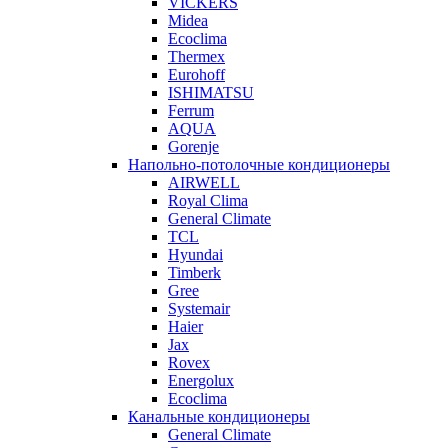
VICKERS
Midea
Ecoclima
Thermex
Eurohoff
ISHIMATSU
Ferrum
AQUA
Gorenje
Напольно-потолочные кондиционеры
AIRWELL
Royal Clima
General Climate
TCL
Hyundai
Timberk
Gree
Systemair
Haier
Jax
Rovex
Energolux
Ecoclima
Канальные кондиционеры
General Climate