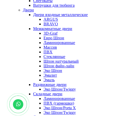
Снегокаты
Ватрушки для тюбинга
Двери
Двери входные металлические
ARGUS
BRAVO
Межкомнатные двери
3D-Graf
Евро Шпон
Ламинированные
Массив
ПВХ
Стеклянные
Шпон натуральный
Шпон файн-лайн
Эко Шпон
Эмалит
Эмаль
Раздвижные двери
Эко Шпон/Twiggy
Складные двери
Ламинированные
ПВХ (гармошки)
Эко Шпон/Porta X
Эко Шпон/Twiggy