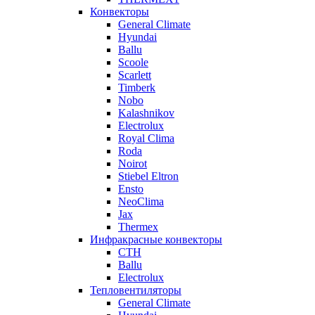
Конвекторы
General Climate
Hyundai
Ballu
Scoole
Scarlett
Timberk
Nobo
Kalashnikov
Electrolux
Royal Clima
Roda
Noirot
Stiebel Eltron
Ensto
NeoClima
Jax
Thermex
Инфракрасные конвекторы
CTH
Ballu
Electrolux
Тепловентиляторы
General Climate