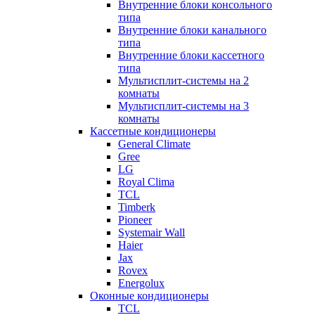
Внутренние блоки консольного
типа
Внутренние блоки канального
типа
Внутренние блоки кассетного
типа
Мультисплит-системы на 2
комнаты
Мультисплит-системы на 3
комнаты
Кассетные кондиционеры
General Climate
Gree
LG
Royal Clima
TCL
Timberk
Pioneer
Systemair Wall
Haier
Jax
Rovex
Energolux
Оконные кондиционеры
TCL