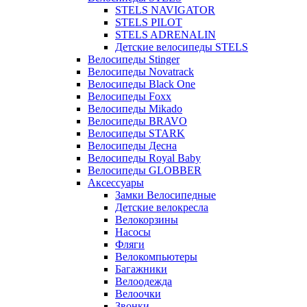
STELS NAVIGATOR
STELS PILOT
STELS ADRENALIN
Детские велосипеды STELS
Велосипеды Stinger
Велосипеды Novatrack
Велосипеды Black One
Велосипеды Foxx
Велосипеды Mikado
Велосипеды BRAVO
Велосипеды STARK
Велосипеды Десна
Велосипеды Royal Baby
Велосипеды GLOBBER
Аксессуары
Замки Велосипедные
Детские велокресла
Велокорзины
Насосы
Фляги
Велокомпьютеры
Багажники
Велоодежда
Велоочки
Звонки