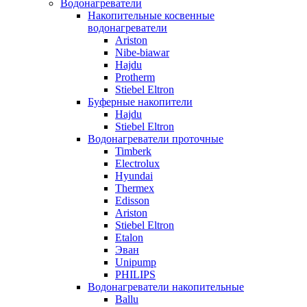
Водонагреватели
Накопительные косвенные
водонагреватели
Ariston
Nibe-biawar
Hajdu
Protherm
Stiebel Eltron
Буферные накопители
Hajdu
Stiebel Eltron
Водонагреватели проточные
Timberk
Electrolux
Hyundai
Thermex
Edisson
Ariston
Stiebel Eltron
Etalon
Эван
Unipump
PHILIPS
Водонагреватели накопительные
Ballu