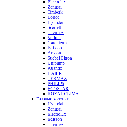
Electrolux
Zanussi
Timberk
Loriot
Hyundai
Scarlett
Thermex
Verloni
Garanterm
Edisson
Ariston
Stiebel Eltron
Unipump
Atlantic
HAIER
TERMAX
PHILIPS
ECOSTAR
ROYAL CLIMA
Газовые колонки
Hyundai
Zanussi
Electrolux
Edisson
Thermex