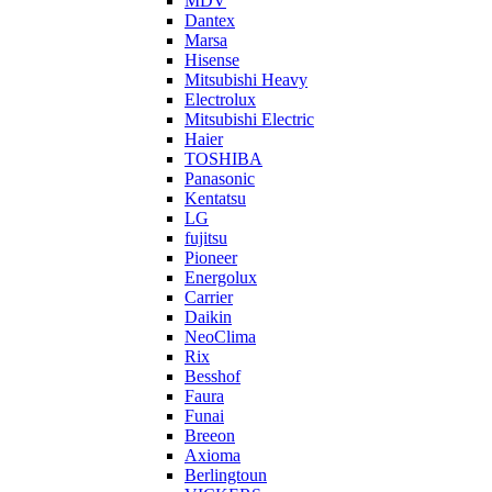
MDV
Dantex
Marsa
Hisense
Mitsubishi Heavy
Electrolux
Mitsubishi Electric
Haier
TOSHIBA
Panasonic
Kentatsu
LG
fujitsu
Pioneer
Energolux
Carrier
Daikin
NeoClima
Rix
Besshof
Faura
Funai
Breeon
Axioma
Berlingtoun