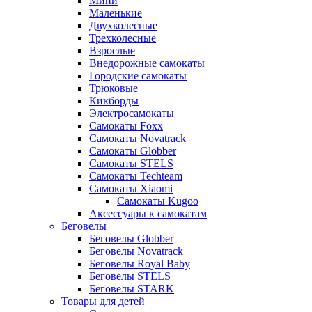
Мини
Маленькие
Двухколесные
Трехколесные
Взрослые
Внедорожные самокаты
Городские самокаты
Трюковые
Кикборды
Электросамокаты
Самокаты Foxx
Самокаты Novatrack
Самокаты Globber
Самокаты STELS
Самокаты Techteam
Самокаты Xiaomi
Самокаты Kugoo
Аксессуары к самокатам
Беговелы
Беговелы Globber
Беговелы Novatrack
Беговелы Royal Baby
Беговелы STELS
Беговелы STARK
Товары для детей