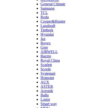
General Climate
Samsung
TCL
Roda
Cooper&Hunter
Lanzkraft
Timberk
Hyundai
Jax
Rovex
Gree
AIRWELL
Bazzio
Royal Clima
Scarlett
Scoole
Systemair
Hotpoint
AUX
ASTER
Aeronik
Ballu
Loriot
Smart way