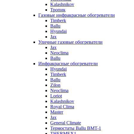
Kalashnikov
Тропик
Газовые инфракрасные обогреватели
Timberk
Ballu
Hyundai
Jax
Уличные газовые обогреватели
Jax
Neoclima
Ballu
Инфракрасные обогреватели
Hyundai
Timberk
Ballu
Zilon
Neoclima
Loriot
Kalashnikov
Royal Clima
Master
Jax
General Climate
Термостаты Ballu BMT-1
THERMEX1