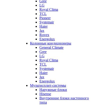
Gree
LG
Royal Clima
TCL
Pioneer
Systemair
Haier
Jax
Rovex
Energolux
Колонные кондиционеры
General Climate
Gree
LG
Royal Clima
TCL
Systemair
Haier
Jax
Energolux
Мультисплит-системы
Наружные блоки
Hisense
Внутренние блоки настенного
типа