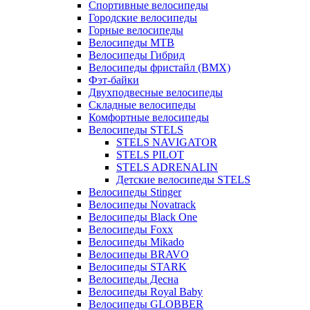
Спортивные велосипеды
Городские велосипеды
Горные велосипеды
Велосипеды MTB
Велосипеды Гибрид
Велосипеды фристайл (BMX)
Фэт-байки
Двухподвесные велосипеды
Складные велосипеды
Комфортные велосипеды
Велосипеды STELS
STELS NAVIGATOR
STELS PILOT
STELS ADRENALIN
Детские велосипеды STELS
Велосипеды Stinger
Велосипеды Novatrack
Велосипеды Black One
Велосипеды Foxx
Велосипеды Mikado
Велосипеды BRAVO
Велосипеды STARK
Велосипеды Десна
Велосипеды Royal Baby
Велосипеды GLOBBER