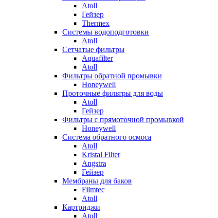
Atoll
Гейзер
Thermex
Системы водоподготовки
Atoll
Сетчатые фильтры
Aquafilter
Atoll
Фильтры обратной промывки
Honeywell
Проточные фильтры для воды
Atoll
Гейзер
Фильтры с прямоточной промывкой
Honeywell
Система обратного осмоса
Atoll
Kristal Filter
Angstra
Гейзер
Мембраны для баков
Filmtec
Atoll
Картриджи
Atoll