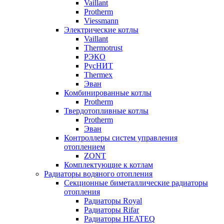
Vaillant
Protherm
Viessmann
Электрические котлы
Vaillant
Thermotrust
РЭКО
РусНИТ
Thermex
Эван
Комбинированные котлы
Protherm
Твердотопливные котлы
Protherm
Эван
Контроллеры систем управления
отоплением
ZONT
Комплектующие к котлам
Радиаторы водяного отопления
Секционные биметаллические радиаторы
отопления
Радиаторы Royal
Радиаторы Rifar
Радиаторы HEATEQ