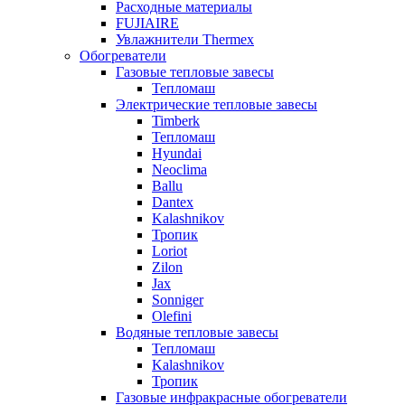
Расходные материалы
FUJIAIRE
Увлажнители Thermex
Обогреватели
Газовые тепловые завесы
Тепломаш
Электрические тепловые завесы
Timberk
Тепломаш
Hyundai
Neoclima
Ballu
Dantex
Kalashnikov
Тропик
Loriot
Zilon
Jax
Sonniger
Olefini
Водяные тепловые завесы
Тепломаш
Kalashnikov
Тропик
Газовые инфракрасные обогреватели