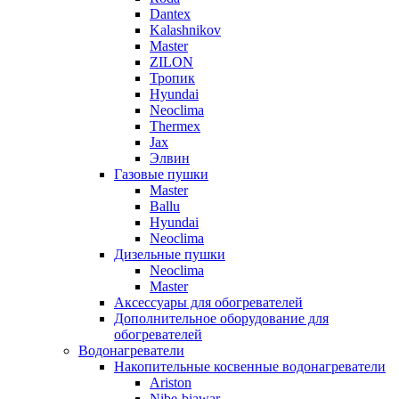
Dantex
Kalashnikov
Master
ZILON
Тропик
Hyundai
Neoclima
Thermex
Jax
Элвин
Газовые пушки
Master
Ballu
Hyundai
Neoclima
Дизельные пушки
Neoclima
Master
Аксессуары для обогревателей
Дополнительное оборудование для
обогревателей
Водонагреватели
Накопительные косвенные водонагреватели
Ariston
Nibe-biawar