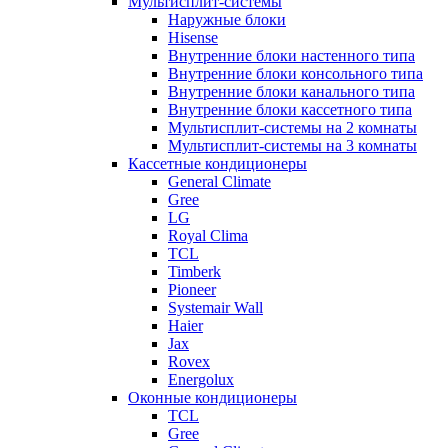
Мультисплит-системы
Наружные блоки
Hisense
Внутренние блоки настенного типа
Внутренние блоки консольного типа
Внутренние блоки канального типа
Внутренние блоки кассетного типа
Мультисплит-системы на 2 комнаты
Мультисплит-системы на 3 комнаты
Кассетные кондиционеры
General Climate
Gree
LG
Royal Clima
TCL
Timberk
Pioneer
Systemair Wall
Haier
Jax
Rovex
Energolux
Оконные кондиционеры
TCL
Gree