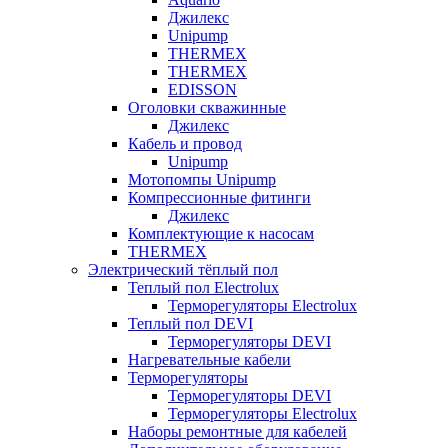
Джилекс
Unipump
THERMEX
THERMEX
EDISSON
Оголовки скважинные
Джилекс
Кабель и провод
Unipump
Мотопомпы Unipump
Компрессионные фитинги
Джилекс
Комплектующие к насосам
THERMEX
Электрический тёплый пол
Теплый пол Electrolux
Терморегуляторы Electrolux
Теплый пол DEVI
Терморегуляторы DEVI
Нагревательные кабели
Терморегуляторы
Терморегуляторы DEVI
Терморегуляторы Electrolux
Наборы ремонтные для кабелей