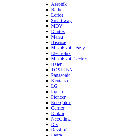
Aeronik
Ballu
Loriot
Smart way
MDV
Dantex
Marsa
Hisense
Mitsubishi Heavy
Electrolux
Mitsubishi Electric
Haier
TOSHIBA
Panasonic
Kentatsu
LG
fujitsu
Pioneer
Energolux
Carrier
Daikin
NeoClima
Rix
Besshof
Faura