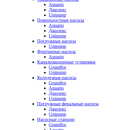
Aquario
Джилекс
Unipump
Поверхностные насосы
Aquario
Джилекс
Unipump
Погружные насосы
Unipump
Фонтанные насосы
Aquario
Канализационные установки
Grundfos
Unipump
Колодезные насосы
Grundfos
Aquario
Джилекс
Unipump
Погружные фекальные насосы
Джилекс
Unipump
Насосные станции
Grundfos
Aquario