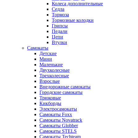
Колеса дополнительные
Седла
Тормоза
Тормозные колодки
Грипсы
Педали
Цепи
Втулки
Самокаты
Детские
Мини
Маленькие
Двухколесные
Трехколесные
Взрослые
Внедорожные самокаты
Городские самокаты
Трюковые
Кикборды
Электросамокаты
Самокаты Foxx
Самокаты Novatrack
Самокаты Globber
Самокаты STELS
Самокаты Techteam