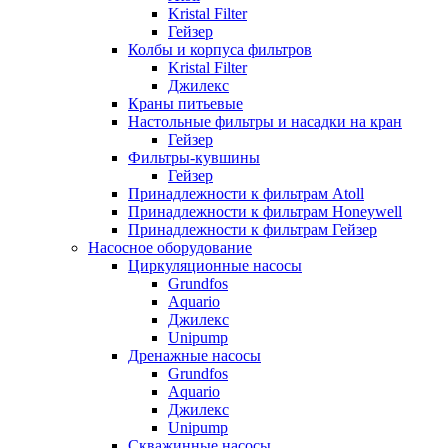
Kristal Filter
Гейзер
Колбы и корпуса фильтров
Kristal Filter
Джилекс
Краны питьевые
Настольные фильтры и насадки на кран
Гейзер
Фильтры-кувшины
Гейзер
Принадлежности к фильтрам Atoll
Принадлежности к фильтрам Honeywell
Принадлежности к фильтрам Гейзер
Насосное оборудование
Циркуляционные насосы
Grundfos
Aquario
Джилекс
Unipump
Дренажные насосы
Grundfos
Aquario
Джилекс
Unipump
Скважинные насосы