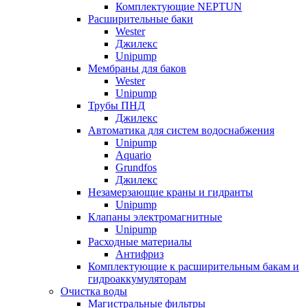
Комплектующие NEPTUN
Расширительные баки
Wester
Джилекс
Unipump
Мембраны для баков
Wester
Unipump
Трубы ПНД
Джилекс
Автоматика для систем водоснабжения
Unipump
Aquario
Grundfos
Джилекс
Незамерзающие краны и гидранты
Unipump
Клапаны электромагнитные
Unipump
Расходные материалы
Антифриз
Комплектующие к расширительным бакам и
гидроаккумуляторам
Очистка воды
Магистральные фильтры