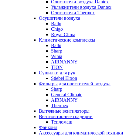
Очистители воздуха Dantex
Увлажнители воздуха Dantex
Очистители Thermex
Осушители воздуха
Ballu
Chigo
Royal Clima
Климатические комплексы
Ballu
Sharp
Winia
AIRNANNY
TION
Сушилки для рук
Stiebel Eltron
Фильтры для очистителей воздуха
Sharp
General Climate
AIRNANNY
Thermex
Вытяжные вентиляторы
Вентиляторные градирни
Тепломаш
Фанкойл
Аксессуары для климатической техники