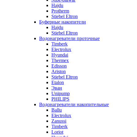
Hajdu
Protherm
Stiebel Eltron
Буферные накопители
Hajdu
Stiebel Eltron
Водонагреватели проточные
Timberk
Electrolux
Hyundai
Thermex
Edisson
Ariston
Stiebel Eltron
Etalon
Эван
Unipump
PHILIPS
Водонагреватели накопительные
Ballu
Electrolux
Zanussi
Timberk
Loriot