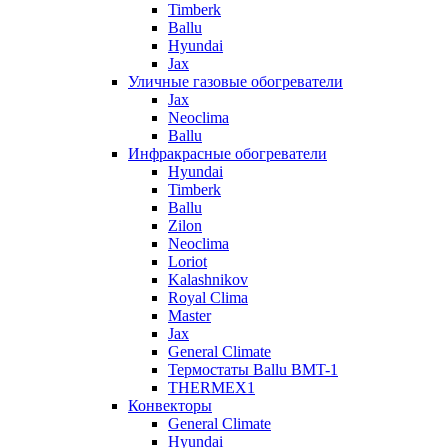
Timberk
Ballu
Hyundai
Jax
Уличные газовые обогреватели
Jax
Neoclima
Ballu
Инфракрасные обогреватели
Hyundai
Timberk
Ballu
Zilon
Neoclima
Loriot
Kalashnikov
Royal Clima
Master
Jax
General Climate
Термостаты Ballu BMT-1
THERMEX1
Конвекторы
General Climate
Hyundai