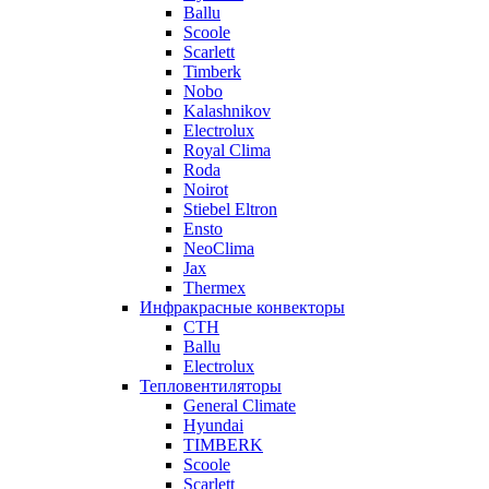
Ballu
Scoole
Scarlett
Timberk
Nobo
Kalashnikov
Electrolux
Royal Clima
Roda
Noirot
Stiebel Eltron
Ensto
NeoClima
Jax
Thermex
Инфракрасные конвекторы
CTH
Ballu
Electrolux
Тепловентиляторы
General Climate
Hyundai
TIMBERK
Scoole
Scarlett