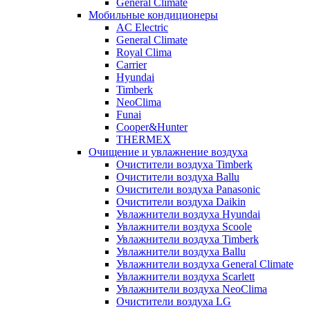
General Climate
Мобильные кондиционеры
AC Electric
General Climate
Royal Clima
Carrier
Hyundai
Timberk
NeoClima
Funai
Cooper&Hunter
THERMEX
Очищение и увлажнение воздуха
Очистители воздуха Timberk
Очистители воздуха Ballu
Очистители воздуха Panasonic
Очистители воздуха Daikin
Увлажнители воздуха Hyundai
Увлажнители воздуха Scoole
Увлажнители воздуха Timberk
Увлажнители воздуха Ballu
Увлажнители воздуха General Climate
Увлажнители воздуха Scarlett
Увлажнители воздуха NeoClima
Очистители воздуха LG