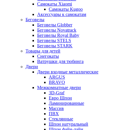
Самокаты Xiaomi
Самокаты Kugoo
Аксессуары к самокатам
Беговелы
Беговелы Globber
Беговелы Novatrack
Беговелы Royal Baby
Беговелы STELS
Беговелы STARK
Товары для детей
Снегокаты
Ватрушки для тюбинга
Двери
Двери входные металлические
ARGUS
BRAVO
Межкомнатные двери
3D-Graf
Евро Шпон
Ламинированные
Массив
ПВХ
Стеклянные
Шпон натуральный
Шпон файн-лайн