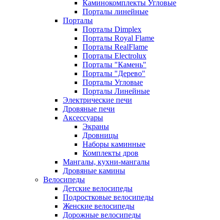
Каминокомплекты Угловые
Порталы линейные
Порталы
Порталы Dimplex
Порталы Royal Flame
Порталы RealFlame
Порталы Electrolux
Порталы "Камень"
Порталы "Дерево"
Порталы Угловые
Порталы Линейные
Электрические печи
Дровяные печи
Аксессуары
Экраны
Дровницы
Наборы каминные
Комплекты дров
Мангалы, кухни-мангалы
Дровяные камины
Велосипеды
Детские велосипеды
Подростковые велосипеды
Женские велосипеды
Дорожные велосипеды