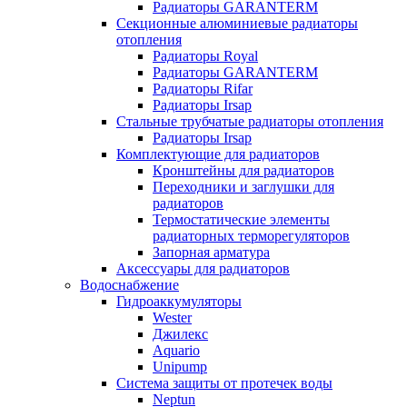
Радиаторы GARANTERM
Секционные алюминиевые радиаторы
отопления
Радиаторы Royal
Радиаторы GARANTERM
Радиаторы Rifar
Радиаторы Irsap
Стальные трубчатые радиаторы отопления
Радиаторы Irsap
Комплектующие для радиаторов
Кронштейны для радиаторов
Переходники и заглушки для
радиаторов
Термостатические элементы
радиаторных терморегуляторов
Запорная арматура
Аксессуары для радиаторов
Водоснабжение
Гидроаккумуляторы
Wester
Джилекс
Aquario
Unipump
Система защиты от протечек воды
Neptun