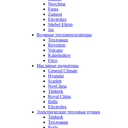
Neoclima
Faura
Zanussi
Electrolux
Stiebel Eltron
Jax
Водяные тепловентиляторы
Тепломаш
Reventon
Volcano
Kalashnikov
Frico
Масляные радиаторы
General Climate
Hyundai
Scarlett
NeoClima
Timberk
Royal Clima
Ballu
Electrolux
Электрические тепловые пушки
Timberk
Тепломаш
Roda