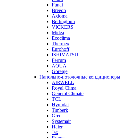
Funai
Breeon
Axioma
Berlingtoun
VICKERS
Midea
Ecoclima
Thermex
Eurohoff
ISHIMATSU
Ferrum
AQUA
Gorenje
Напольно-потолочные кондиционеры
AIRWELL
Royal Clima
General Climate
TCL
Hyundai
Timberk
Gree
Systemair
Haier
Jax
Rovex