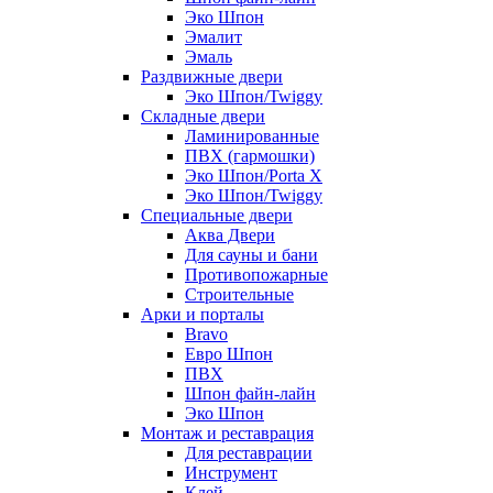
Эко Шпон
Эмалит
Эмаль
Раздвижные двери
Эко Шпон/Twiggy
Складные двери
Ламинированные
ПВХ (гармошки)
Эко Шпон/Porta X
Эко Шпон/Twiggy
Специальные двери
Аква Двери
Для сауны и бани
Противопожарные
Строительные
Арки и порталы
Bravo
Евро Шпон
ПВХ
Шпон файн-лайн
Эко Шпон
Монтаж и реставрация
Для реставрации
Инструмент
Клей