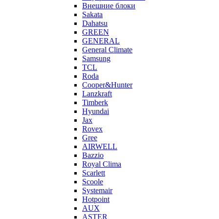
Внешние блоки
Sakata
Dahatsu
GREEN
GENERAL
General Climate
Samsung
TCL
Roda
Cooper&Hunter
Lanzkraft
Timberk
Hyundai
Jax
Rovex
Gree
AIRWELL
Bazzio
Royal Clima
Scarlett
Scoole
Systemair
Hotpoint
AUX
ASTER