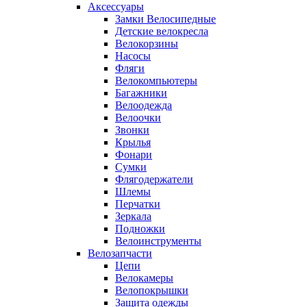
Аксессуары
Замки Велосипедные
Детские велокресла
Велокорзины
Насосы
Фляги
Велокомпьютеры
Багажники
Велоодежда
Велоочки
Звонки
Крылья
Фонари
Сумки
Флягодержатели
Шлемы
Перчатки
Зеркала
Подножки
Велоинструменты
Велозапчасти
Цепи
Велокамеры
Велопокрышки
Защита одежды