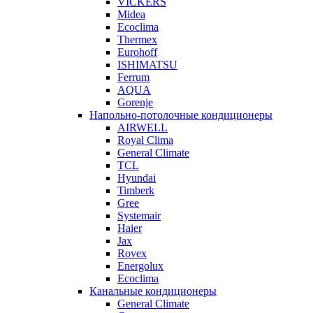
VICKERS
Midea
Ecoclima
Thermex
Eurohoff
ISHIMATSU
Ferrum
AQUA
Gorenje
Напольно-потолочные кондиционеры
AIRWELL
Royal Clima
General Climate
TCL
Hyundai
Timberk
Gree
Systemair
Haier
Jax
Rovex
Energolux
Ecoclima
Канальные кондиционеры
General Climate