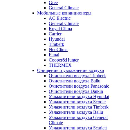
Gree
General Climate
Мобильные кондиционеры
AC Electric
General Climate
Royal Clima
Carrier
Hyundai
Timberk
NeoClima
Funai
Cooper&Hunter
THERMEX
Очищение и увлажнение воздуха
Очистители воздуха Timberk
Очистители воздуха Ballu
Очистители воздуха Panasonic
Очистители воздуха Daikin
Увлажнители воздуха Hyundai
Увлажнители воздуха Scoole
Увлажнители воздуха Timberk
Увлажнители воздуха Ballu
Увлажнители воздуха General
Climate
Увлажнители воздуха Scarlett