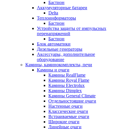
Бастион
Аккумуляторные батареи
Delta
Теплоинформаторы
Бастион
Устройства защиты от импульсных
перенапряжений
Бастион
Блок автоматики
Дизельные генераторы
Аксессуары, дополнительное
оборудование
Камины, каминокомплекты, печи
Камины и очаги
Камины RealFlame
Камины Royal Flame
Камины Electrolux
Камины Dimplex
Камины General Climate
Отдельностоящие очаги
Настенные очаги
Классические очаги
Встраиваемые очаги
Широкие очаги
Линейные очаги