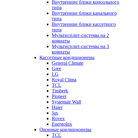
Внутренние блоки консольного
типа
Внутренние блоки канального
типа
Внутренние блоки кассетного
типа
Мультисплит-системы на 2
комнаты
Мультисплит-системы на 3
комнаты
Кассетные кондиционеры
General Climate
Gree
LG
Royal Clima
TCL
Timberk
Pioneer
Systemair Wall
Haier
Jax
Rovex
Energolux
Оконные кондиционеры
TCL