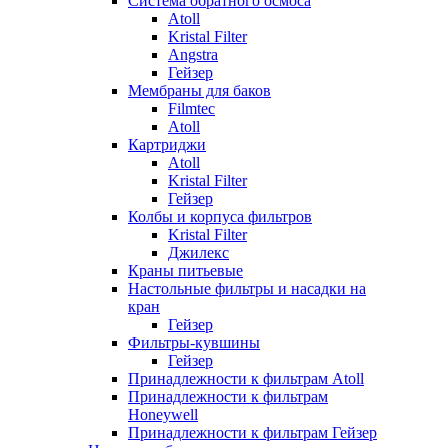
Система обратного осмоса
Atoll
Kristal Filter
Angstra
Гейзер
Мембраны для баков
Filmtec
Atoll
Картриджи
Atoll
Kristal Filter
Гейзер
Колбы и корпуса фильтров
Kristal Filter
Джилекс
Краны питьевые
Настольные фильтры и насадки на
кран
Гейзер
Фильтры-кувшины
Гейзер
Принадлежности к фильтрам Atoll
Принадлежности к фильтрам
Honeywell
Принадлежности к фильтрам Гейзер