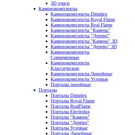
3D очаги
Каминокомплекты
Каминокомплекты Dimplex
Каминокомплекты Royal Flame
Каминокомплекты Real Flame
Каминокомплекты "Камень"
Каминокомплекты "Дерево"
Каминокомплекты "Камень" 3D
Каминокомплекты "Дерево" 3D
Каминокомплекты
Современные
Каминокомплекты
Классические
Каминокомплекты Линейные
Каминокомплекты Угловые
Порталы линейные
Порталы
Порталы Dimplex
Порталы Royal Flame
Порталы RealFlame
Порталы Electrolux
Порталы "Камень"
Порталы "Дерево"
Порталы Угловые
Порталы Линейные