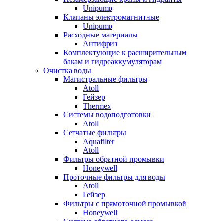
Unipump
Клапаны электромагнитные
Unipump
Расходные материалы
Антифриз
Комплектующие к расширительным
бакам и гидроаккумуляторам
Очистка воды
Магистральные фильтры
Atoll
Гейзер
Thermex
Системы водоподготовки
Atoll
Сетчатые фильтры
Aquafilter
Atoll
Фильтры обратной промывки
Honeywell
Проточные фильтры для воды
Atoll
Гейзер
Фильтры с прямоточной промывкой
Honeywell