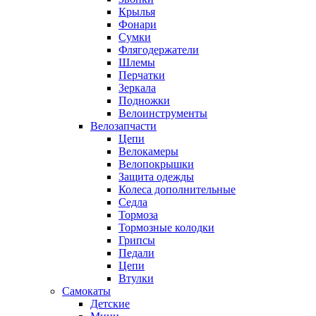
Крылья
Фонари
Сумки
Флягодержатели
Шлемы
Перчатки
Зеркала
Подножки
Велоинструменты
Велозапчасти
Цепи
Велокамеры
Велопокрышки
Защита одежды
Колеса дополнительные
Седла
Тормоза
Тормозные колодки
Грипсы
Педали
Цепи
Втулки
Самокаты
Детские