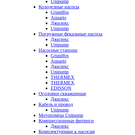
Unipump
Колодезные насосы
Grundfos
Aquario
Джилекс
Unipump
Погружные фекальные насосы
Джилекс
Unipump
Насосные станции
Grundfos
Aquario
Джилекс
Unipump
THERMEX
THERMEX
EDISSON
Оголовки скважинные
Джилекс
Кабель и провод
Unipump
Мотопомпы Unipump
Компрессионные фитинги
Джилекс
Комплектующие к насосам