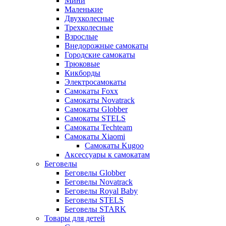
Мини
Маленькие
Двухколесные
Трехколесные
Взрослые
Внедорожные самокаты
Городские самокаты
Трюковые
Кикборды
Электросамокаты
Самокаты Foxx
Самокаты Novatrack
Самокаты Globber
Самокаты STELS
Самокаты Techteam
Самокаты Xiaomi
Самокаты Kugoo
Аксессуары к самокатам
Беговелы
Беговелы Globber
Беговелы Novatrack
Беговелы Royal Baby
Беговелы STELS
Беговелы STARK
Товары для детей