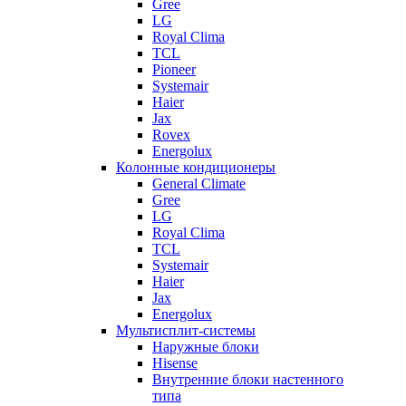
Gree
LG
Royal Clima
TCL
Pioneer
Systemair
Haier
Jax
Rovex
Energolux
Колонные кондиционеры
General Climate
Gree
LG
Royal Clima
TCL
Systemair
Haier
Jax
Energolux
Мультисплит-системы
Наружные блоки
Hisense
Внутренние блоки настенного
типа