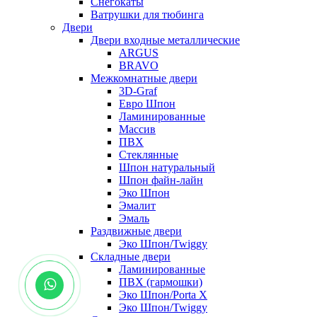
Снегокаты
Ватрушки для тюбинга
Двери
Двери входные металлические
ARGUS
BRAVO
Межкомнатные двери
3D-Graf
Евро Шпон
Ламинированные
Массив
ПВХ
Стеклянные
Шпон натуральный
Шпон файн-лайн
Эко Шпон
Эмалит
Эмаль
Раздвижные двери
Эко Шпон/Twiggy
Складные двери
Ламинированные
ПВХ (гармошки)
Эко Шпон/Porta X
Эко Шпон/Twiggy