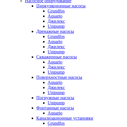
Насосное оборудование
Циркуляционные насосы
Grundfos
Aquario
Джилекс
Unipump
Дренажные насосы
Grundfos
Aquario
Джилекс
Unipump
Скважинные насосы
Aquario
Джилекс
Unipump
Поверхностные насосы
Aquario
Джилекс
Unipump
Погружные насосы
Unipump
Фонтанные насосы
Aquario
Канализационные установки
Grundfos