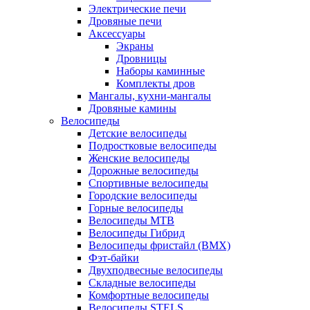
Электрические печи
Дровяные печи
Аксессуары
Экраны
Дровницы
Наборы каминные
Комплекты дров
Мангалы, кухни-мангалы
Дровяные камины
Велосипеды
Детские велосипеды
Подростковые велосипеды
Женские велосипеды
Дорожные велосипеды
Спортивные велосипеды
Городские велосипеды
Горные велосипеды
Велосипеды MTB
Велосипеды Гибрид
Велосипеды фристайл (BMX)
Фэт-байки
Двухподвесные велосипеды
Складные велосипеды
Комфортные велосипеды
Велосипеды STELS