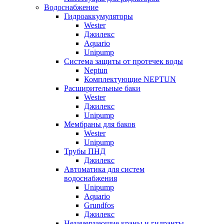
Водоснабжение
Гидроаккумуляторы
Wester
Джилекс
Aquario
Unipump
Система защиты от протечек воды
Neptun
Комплектующие NEPTUN
Расширительные баки
Wester
Джилекс
Unipump
Мембраны для баков
Wester
Unipump
Трубы ПНД
Джилекс
Автоматика для систем
водоснабжения
Unipump
Aquario
Grundfos
Джилекс
Незамерзающие краны и гидранты