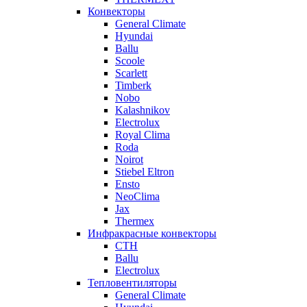
Конвекторы
General Climate
Hyundai
Ballu
Scoole
Scarlett
Timberk
Nobo
Kalashnikov
Electrolux
Royal Clima
Roda
Noirot
Stiebel Eltron
Ensto
NeoClima
Jax
Thermex
Инфракрасные конвекторы
CTH
Ballu
Electrolux
Тепловентиляторы
General Climate