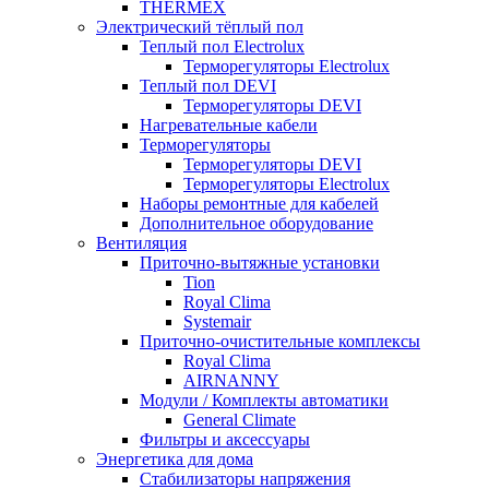
THERMEX
Электрический тёплый пол
Теплый пол Electrolux
Терморегуляторы Electrolux
Теплый пол DEVI
Терморегуляторы DEVI
Нагревательные кабели
Терморегуляторы
Терморегуляторы DEVI
Терморегуляторы Electrolux
Наборы ремонтные для кабелей
Дополнительное оборудование
Вентиляция
Приточно-вытяжные установки
Tion
Royal Clima
Systemair
Приточно-очистительные комплексы
Royal Clima
AIRNANNY
Модули / Комплекты автоматики
General Climate
Фильтры и аксессуары
Энергетика для дома
Стабилизаторы напряжения