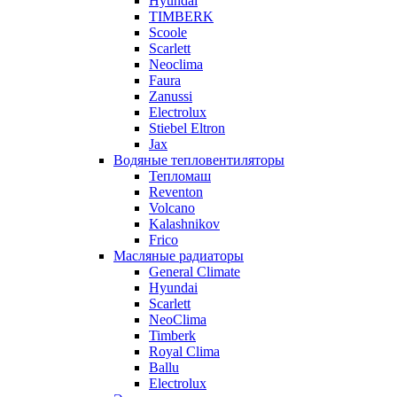
Hyundai
TIMBERK
Scoole
Scarlett
Neoclima
Faura
Zanussi
Electrolux
Stiebel Eltron
Jax
Водяные тепловентиляторы
Тепломаш
Reventon
Volcano
Kalashnikov
Frico
Масляные радиаторы
General Climate
Hyundai
Scarlett
NeoClima
Timberk
Royal Clima
Ballu
Electrolux