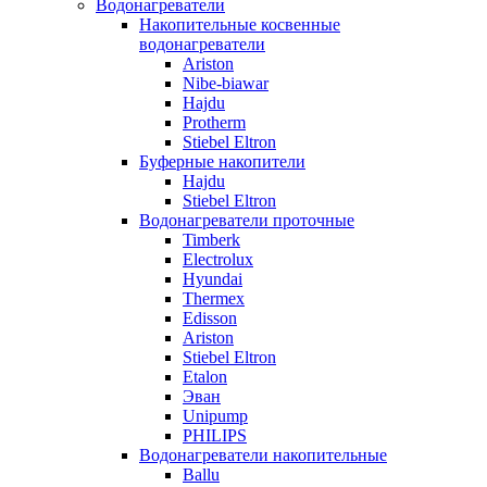
Водонагреватели
Накопительные косвенные
водонагреватели
Ariston
Nibe-biawar
Hajdu
Protherm
Stiebel Eltron
Буферные накопители
Hajdu
Stiebel Eltron
Водонагреватели проточные
Timberk
Electrolux
Hyundai
Thermex
Edisson
Ariston
Stiebel Eltron
Etalon
Эван
Unipump
PHILIPS
Водонагреватели накопительные
Ballu