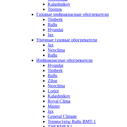
Kalashnikov
Тропик
Газовые инфракрасные обогреватели
Timberk
Ballu
Hyundai
Jax
Уличные газовые обогреватели
Jax
Neoclima
Ballu
Инфракрасные обогреватели
Hyundai
Timberk
Ballu
Zilon
Neoclima
Loriot
Kalashnikov
Royal Clima
Master
Jax
General Climate
Термостаты Ballu BMT-1
THERMEX1