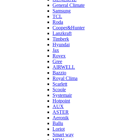
General Climate
Samsung
TCL
Roda
Cooper&Hunter
Lanzkraft
Timberk
Hyundai
Jax
Rovex
Gree
AIRWELL
Bazzio
Royal Clima
Scarlett
Scoole
Systemair
Hotpoint
AUX
ASTER
Aeronik
Ballu
Loriot
Smart way