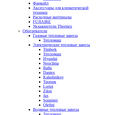
Фанкойл
Аксессуары для климатической
техники
Расходные материалы
FUJIAIRE
Увлажнители Thermex
Обогреватели
Газовые тепловые завесы
Тепломаш
Электрические тепловые завесы
Timberk
Тепломаш
Hyundai
Neoclima
Ballu
Dantex
Kalashnikov
Тропик
Loriot
Zilon
Jax
Sonniger
Olefini
Водяные тепловые завесы
Тепломаш