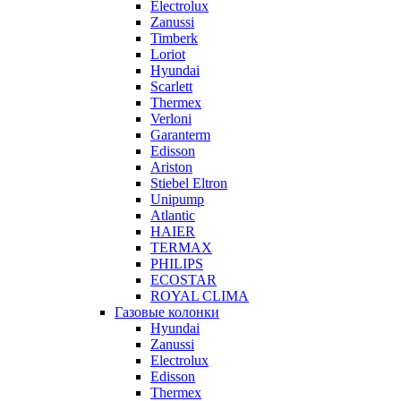
Electrolux
Zanussi
Timberk
Loriot
Hyundai
Scarlett
Thermex
Verloni
Garanterm
Edisson
Ariston
Stiebel Eltron
Unipump
Atlantic
HAIER
TERMAX
PHILIPS
ECOSTAR
ROYAL CLIMA
Газовые колонки
Hyundai
Zanussi
Electrolux
Edisson
Thermex