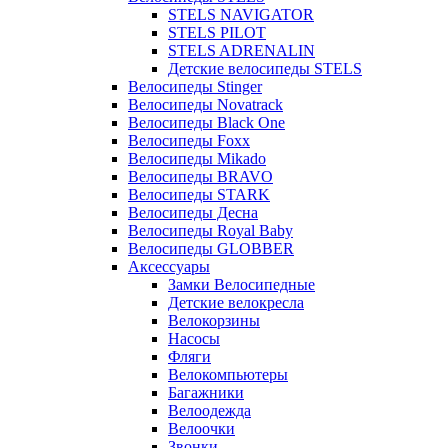
STELS NAVIGATOR
STELS PILOT
STELS ADRENALIN
Детские велосипеды STELS
Велосипеды Stinger
Велосипеды Novatrack
Велосипеды Black One
Велосипеды Foxx
Велосипеды Mikado
Велосипеды BRAVO
Велосипеды STARK
Велосипеды Десна
Велосипеды Royal Baby
Велосипеды GLOBBER
Аксессуары
Замки Велосипедные
Детские велокресла
Велокорзины
Насосы
Фляги
Велокомпьютеры
Багажники
Велоодежда
Велоочки
Звонки