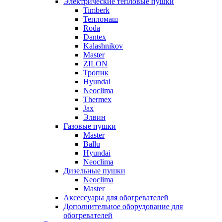
Электрические тепловые пушки
Timberk
Тепломаш
Roda
Dantex
Kalashnikov
Master
ZILON
Тропик
Hyundai
Neoclima
Thermex
Jax
Элвин
Газовые пушки
Master
Ballu
Hyundai
Neoclima
Дизельные пушки
Neoclima
Master
Аксессуары для обогревателей
Дополнительное оборудование для
обогревателей