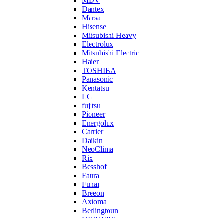
MDV
Dantex
Marsa
Hisense
Mitsubishi Heavy
Electrolux
Mitsubishi Electric
Haier
TOSHIBA
Panasonic
Kentatsu
LG
fujitsu
Pioneer
Energolux
Carrier
Daikin
NeoClima
Rix
Besshof
Faura
Funai
Breeon
Axioma
Berlingtoun