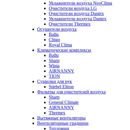
Увлажнители воздуха NeoClima
Очистители воздуха LG
Очистители воздуха Dantex
Увлажнители воздуха Dantex
Очистители Thermex
Осушители воздуха
Ballu
Chigo
Royal Clima
Климатические комплексы
Ballu
Sharp
Winia
AIRNANNY
TION
Сушилки для рук
Stiebel Eltron
Фильтры для очистителей воздуха
Sharp
General Climate
AIRNANNY
Thermex
Вытяжные вентиляторы
Вентиляторные градирни
Тепломаш