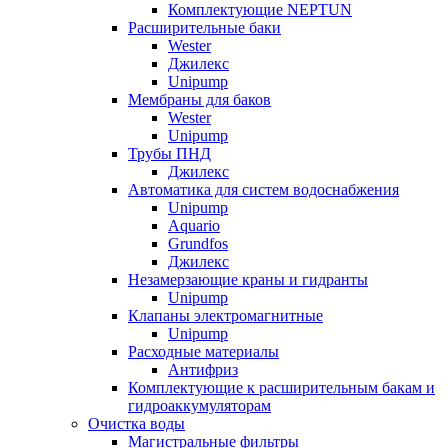
Комплектующие NEPTUN
Расширительные баки
Wester
Джилекс
Unipump
Мембраны для баков
Wester
Unipump
Трубы ПНД
Джилекс
Автоматика для систем водоснабжения
Unipump
Aquario
Grundfos
Джилекс
Незамерзающие краны и гидранты
Unipump
Клапаны электромагнитные
Unipump
Расходные материалы
Антифриз
Комплектующие к расширительным бакам и
гидроаккумуляторам
Очистка воды
Магистральные фильтры