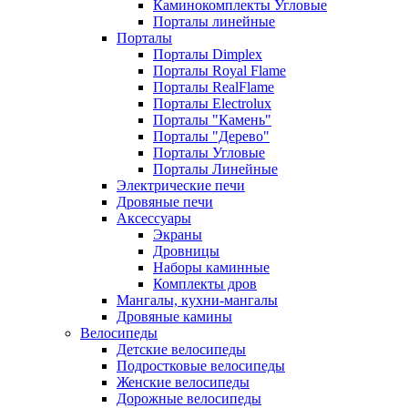
Каминокомплекты Угловые
Порталы линейные
Порталы
Порталы Dimplex
Порталы Royal Flame
Порталы RealFlame
Порталы Electrolux
Порталы "Камень"
Порталы "Дерево"
Порталы Угловые
Порталы Линейные
Электрические печи
Дровяные печи
Аксессуары
Экраны
Дровницы
Наборы каминные
Комплекты дров
Мангалы, кухни-мангалы
Дровяные камины
Велосипеды
Детские велосипеды
Подростковые велосипеды
Женские велосипеды
Дорожные велосипеды