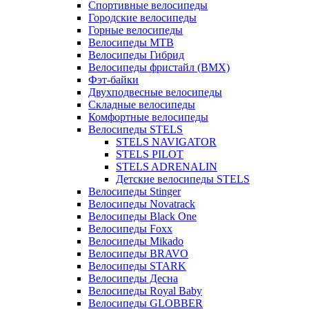
Спортивные велосипеды
Городские велосипеды
Горные велосипеды
Велосипеды MTB
Велосипеды Гибрид
Велосипеды фристайл (BMX)
Фэт-байки
Двухподвесные велосипеды
Складные велосипеды
Комфортные велосипеды
Велосипеды STELS
STELS NAVIGATOR
STELS PILOT
STELS ADRENALIN
Детские велосипеды STELS
Велосипеды Stinger
Велосипеды Novatrack
Велосипеды Black One
Велосипеды Foxx
Велосипеды Mikado
Велосипеды BRAVO
Велосипеды STARK
Велосипеды Десна
Велосипеды Royal Baby
Велосипеды GLOBBER