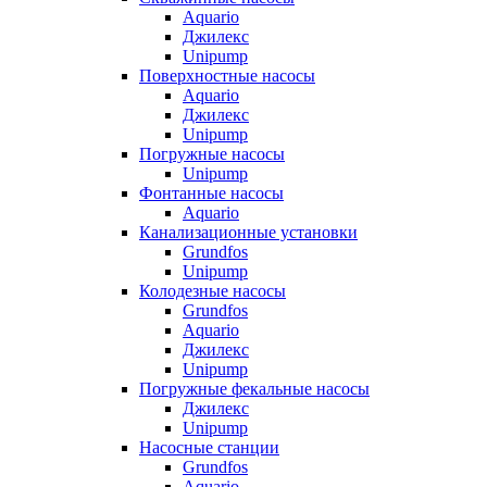
Aquario
Джилекс
Unipump
Поверхностные насосы
Aquario
Джилекс
Unipump
Погружные насосы
Unipump
Фонтанные насосы
Aquario
Канализационные установки
Grundfos
Unipump
Колодезные насосы
Grundfos
Aquario
Джилекс
Unipump
Погружные фекальные насосы
Джилекс
Unipump
Насосные станции
Grundfos
Aquario