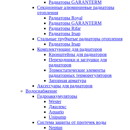
Радиаторы GARANTERM
Секционные алюминиевые радиаторы
отопления
Радиаторы Royal
Радиаторы GARANTERM
Радиаторы Rifar
Радиаторы Irsap
Стальные трубчатые радиаторы отопления
Радиаторы Irsap
Комплектующие для радиаторов
Кронштейны для радиаторов
Переходники и заглушки для
радиаторов
Термостатические элементы
радиаторных терморегуляторов
Запорная арматура
Аксессуары для радиаторов
Водоснабжение
Гидроаккумуляторы
Wester
Джилекс
Aquario
Unipump
Система защиты от протечек воды
Neptun