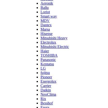
Aeronik
Ballu
Loriot
Smart way
MDV
Dantex
Marsa
Hisense
Mitsubishi Heavy
Electrolux
Mitsubishi Electric
Haier
TOSHIBA
Panasonic
Kentatsu
LG
fujitsu
Pioneer
Energolux
Carrier
Daikin
NeoClima
Rix
Besshof
Faura