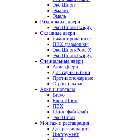
Эко Шпон
Эмалит
Эмаль
Раздвижные двери
Эко Шпон/Twiggy
Складные двери
Ламинированные
ПВХ (гармошки)
Эко Шпон/Porta X
Эко Шпон/Twiggy
Специальные двери
Аква Двери
Для сауны и бани
Противопожарные
Строительные
Арки и порталы
Bravo
Евро Шпон
ПВХ
Шпон файн-лайн
Эко Шпон
Монтаж и реставрация
Для реставрации
Инструмент
Клей