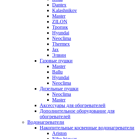
Dantex
Kalashnikov
Master
ZILON
Тропик
Hyundai
Neoclima
Thermex
Jax
Элвин
Газовые пушки
Master
Ballu
Hyundai
Neoclima
Дизельные пушки
Neoclima
Master
Аксессуары для обогревателей
Дополнительное оборудование для
обогревателей
Водонагреватели
Накопительные косвенные водонагреватели
Ariston
Nibe-biawar