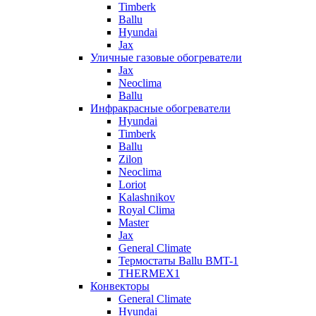
Timberk
Ballu
Hyundai
Jax
Уличные газовые обогреватели
Jax
Neoclima
Ballu
Инфракрасные обогреватели
Hyundai
Timberk
Ballu
Zilon
Neoclima
Loriot
Kalashnikov
Royal Clima
Master
Jax
General Climate
Термостаты Ballu BMT-1
THERMEX1
Конвекторы
General Climate
Hyundai