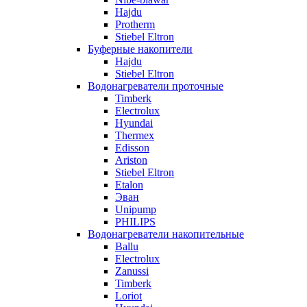
Hajdu
Protherm
Stiebel Eltron
Буферные накопители
Hajdu
Stiebel Eltron
Водонагреватели проточные
Timberk
Electrolux
Hyundai
Thermex
Edisson
Ariston
Stiebel Eltron
Etalon
Эван
Unipump
PHILIPS
Водонагреватели накопительные
Ballu
Electrolux
Zanussi
Timberk
Loriot