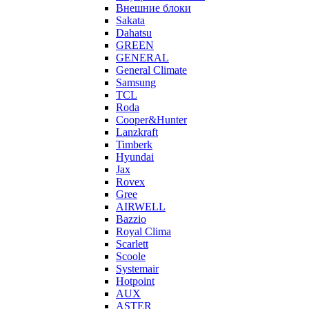
Внешние блоки
Sakata
Dahatsu
GREEN
GENERAL
General Climate
Samsung
TCL
Roda
Cooper&Hunter
Lanzkraft
Timberk
Hyundai
Jax
Rovex
Gree
AIRWELL
Bazzio
Royal Clima
Scarlett
Scoole
Systemair
Hotpoint
AUX
ASTER