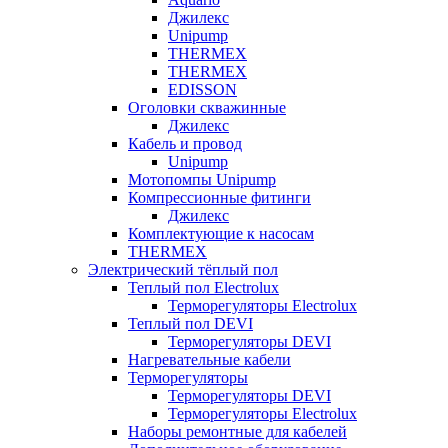
Джилекс
Unipump
THERMEX
THERMEX
EDISSON
Оголовки скважинные
Джилекс
Кабель и провод
Unipump
Мотопомпы Unipump
Компрессионные фитинги
Джилекс
Комплектующие к насосам
THERMEX
Электрический тёплый пол
Теплый пол Electrolux
Терморегуляторы Electrolux
Теплый пол DEVI
Терморегуляторы DEVI
Нагревательные кабели
Терморегуляторы
Терморегуляторы DEVI
Терморегуляторы Electrolux
Наборы ремонтные для кабелей