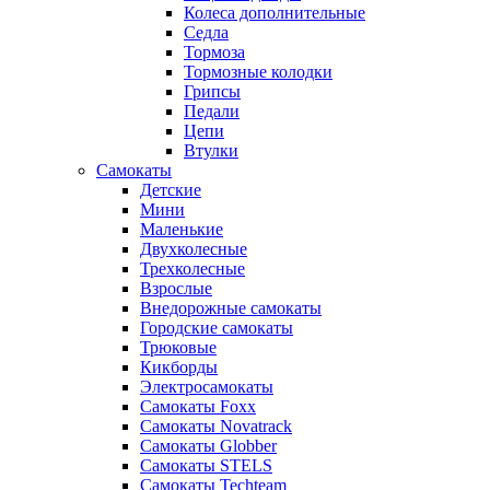
Колеса дополнительные
Седла
Тормоза
Тормозные колодки
Грипсы
Педали
Цепи
Втулки
Самокаты
Детские
Мини
Маленькие
Двухколесные
Трехколесные
Взрослые
Внедорожные самокаты
Городские самокаты
Трюковые
Кикборды
Электросамокаты
Самокаты Foxx
Самокаты Novatrack
Самокаты Globber
Самокаты STELS
Самокаты Techteam