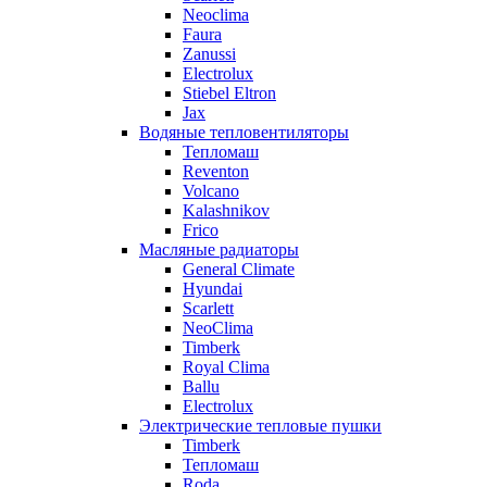
Neoclima
Faura
Zanussi
Electrolux
Stiebel Eltron
Jax
Водяные тепловентиляторы
Тепломаш
Reventon
Volcano
Kalashnikov
Frico
Масляные радиаторы
General Climate
Hyundai
Scarlett
NeoClima
Timberk
Royal Clima
Ballu
Electrolux
Электрические тепловые пушки
Timberk
Тепломаш
Roda