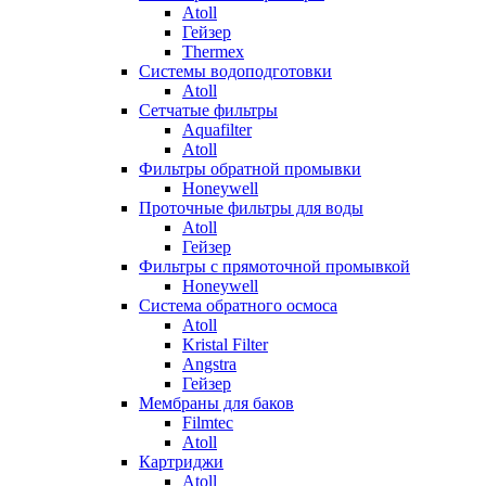
Atoll
Гейзер
Thermex
Системы водоподготовки
Atoll
Сетчатые фильтры
Aquafilter
Atoll
Фильтры обратной промывки
Honeywell
Проточные фильтры для воды
Atoll
Гейзер
Фильтры с прямоточной промывкой
Honeywell
Система обратного осмоса
Atoll
Kristal Filter
Angstra
Гейзер
Мембраны для баков
Filmtec
Atoll
Картриджи
Atoll