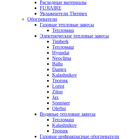
Расходные материалы
FUJIAIRE
Увлажнители Thermex
Обогреватели
Газовые тепловые завесы
Тепломаш
Электрические тепловые завесы
Timberk
Тепломаш
Hyundai
Neoclima
Ballu
Dantex
Kalashnikov
Тропик
Loriot
Zilon
Jax
Sonniger
Olefini
Водяные тепловые завесы
Тепломаш
Kalashnikov
Тропик
Газовые инфракрасные обогреватели