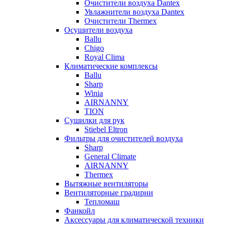
Очистители воздуха Dantex
Увлажнители воздуха Dantex
Очистители Thermex
Осушители воздуха
Ballu
Chigo
Royal Clima
Климатические комплексы
Ballu
Sharp
Winia
AIRNANNY
TION
Сушилки для рук
Stiebel Eltron
Фильтры для очистителей воздуха
Sharp
General Climate
AIRNANNY
Thermex
Вытяжные вентиляторы
Вентиляторные градирни
Тепломаш
Фанкойл
Аксессуары для климатической техники