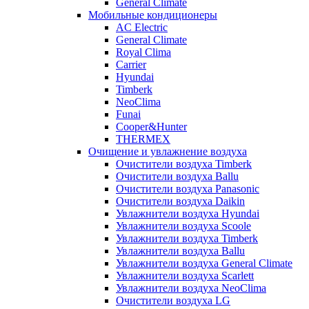
General Climate
Мобильные кондиционеры
AC Electric
General Climate
Royal Clima
Carrier
Hyundai
Timberk
NeoClima
Funai
Cooper&Hunter
THERMEX
Очищение и увлажнение воздуха
Очистители воздуха Timberk
Очистители воздуха Ballu
Очистители воздуха Panasonic
Очистители воздуха Daikin
Увлажнители воздуха Hyundai
Увлажнители воздуха Scoole
Увлажнители воздуха Timberk
Увлажнители воздуха Ballu
Увлажнители воздуха General Climate
Увлажнители воздуха Scarlett
Увлажнители воздуха NeoClima
Очистители воздуха LG