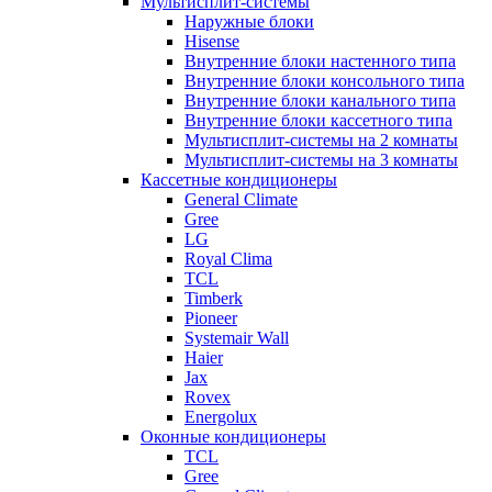
Мультисплит-системы
Наружные блоки
Hisense
Внутренние блоки настенного типа
Внутренние блоки консольного типа
Внутренние блоки канального типа
Внутренние блоки кассетного типа
Мультисплит-системы на 2 комнаты
Мультисплит-системы на 3 комнаты
Кассетные кондиционеры
General Climate
Gree
LG
Royal Clima
TCL
Timberk
Pioneer
Systemair Wall
Haier
Jax
Rovex
Energolux
Оконные кондиционеры
TCL
Gree