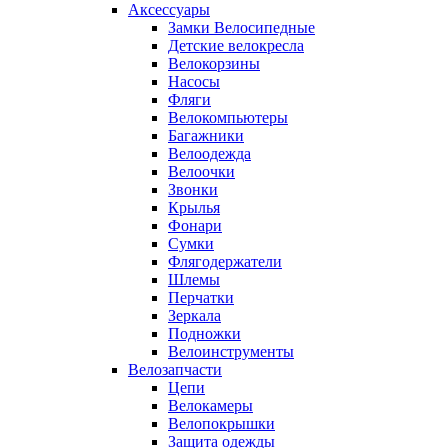
Аксессуары
Замки Велосипедные
Детские велокресла
Велокорзины
Насосы
Фляги
Велокомпьютеры
Багажники
Велоодежда
Велоочки
Звонки
Крылья
Фонари
Сумки
Флягодержатели
Шлемы
Перчатки
Зеркала
Подножки
Велоинструменты
Велозапчасти
Цепи
Велокамеры
Велопокрышки
Защита одежды