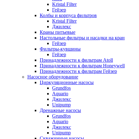
Kristal Filter
Гейзер
Колбы и корпуса фильтров
Kristal Filter
Джилекс
Краны питьевые
Настольные фильтры и насадки на кран
Гейзер
Фильтры-кувшины
Гейзер
Принадлежности к фильтрам Atoll
Принадлежности к фильтрам Honeywell
Принадлежности к фильтрам Гейзер
Насосное оборудование
Циркуляционные насосы
Grundfos
Aquario
Джилекс
Unipump
Дренажные насосы
Grundfos
Aquario
Джилекс
Unipump
Скважинные насосы