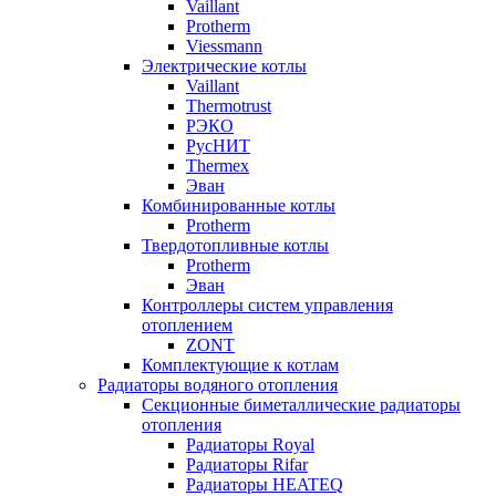
Vaillant
Protherm
Viessmann
Электрические котлы
Vaillant
Thermotrust
РЭКО
РусНИТ
Thermex
Эван
Комбинированные котлы
Protherm
Твердотопливные котлы
Protherm
Эван
Контроллеры систем управления
отоплением
ZONT
Комплектующие к котлам
Радиаторы водяного отопления
Секционные биметаллические радиаторы
отопления
Радиаторы Royal
Радиаторы Rifar
Радиаторы HEATEQ