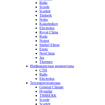
Ballu
Scoole
Scarlett
Timberk
Nobo
Kalashnikov
Electrolux
Royal Clima
Roda
Noirot
Stiebel Eltron
Ensto
NeoClima
Jax
Thermex
Инфракрасные конвекторы
CTH
Ballu
Electrolux
Тепловентиляторы
General Climate
Hyundai
TIMBERK
Scoole
Scarlett