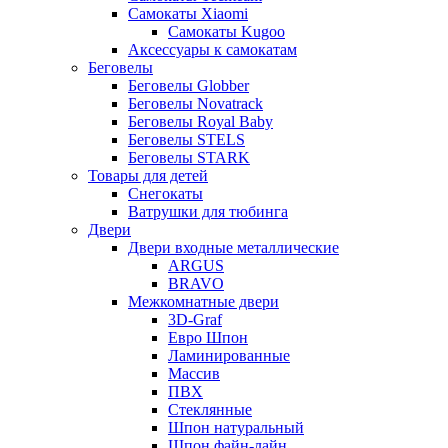
Самокаты Xiaomi
Самокаты Kugoo
Аксессуары к самокатам
Беговелы
Беговелы Globber
Беговелы Novatrack
Беговелы Royal Baby
Беговелы STELS
Беговелы STARK
Товары для детей
Снегокаты
Ватрушки для тюбинга
Двери
Двери входные металлические
ARGUS
BRAVO
Межкомнатные двери
3D-Graf
Евро Шпон
Ламинированные
Массив
ПВХ
Стеклянные
Шпон натуральный
Шпон файн-лайн