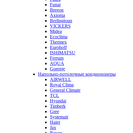
Funai
Breeon
Axioma
Berlingtoun
VICKERS
Midea
Ecoclima
Thermex
Eurohoff
ISHIMATSU
Ferrum
AQUA
Gorenje
Напольно-потолочные кондиционеры
AIRWELL
Royal Clima
General Climate
TCL
Hyundai
Timberk
Gree
Systemair
Haier
Jax
Rovex