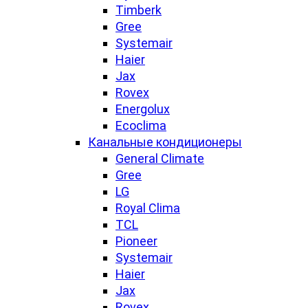
Timberk
Gree
Systemair
Haier
Jax
Rovex
Energolux
Ecoclima
Канальные кондиционеры
General Climate
Gree
LG
Royal Clima
TCL
Pioneer
Systemair
Haier
Jax
Rovex