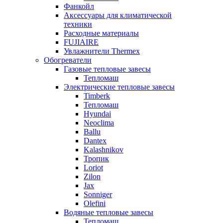
Фанкойл
Аксессуары для климатической
техники
Расходные материалы
FUJIAIRE
Увлажнители Thermex
Обогреватели
Газовые тепловые завесы
Тепломаш
Электрические тепловые завесы
Timberk
Тепломаш
Hyundai
Neoclima
Ballu
Dantex
Kalashnikov
Тропик
Loriot
Zilon
Jax
Sonniger
Olefini
Водяные тепловые завесы
Тепломаш