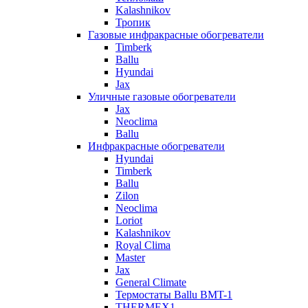
Kalashnikov
Тропик
Газовые инфракрасные обогреватели
Timberk
Ballu
Hyundai
Jax
Уличные газовые обогреватели
Jax
Neoclima
Ballu
Инфракрасные обогреватели
Hyundai
Timberk
Ballu
Zilon
Neoclima
Loriot
Kalashnikov
Royal Clima
Master
Jax
General Climate
Термостаты Ballu BMT-1
THERMEX1