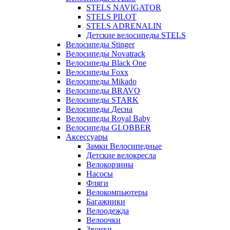
STELS NAVIGATOR
STELS PILOT
STELS ADRENALIN
Детские велосипеды STELS
Велосипеды Stinger
Велосипеды Novatrack
Велосипеды Black One
Велосипеды Foxx
Велосипеды Mikado
Велосипеды BRAVO
Велосипеды STARK
Велосипеды Десна
Велосипеды Royal Baby
Велосипеды GLOBBER
Аксессуары
Замки Велосипедные
Детские велокресла
Велокорзины
Насосы
Фляги
Велокомпьютеры
Багажники
Велоодежда
Велоочки
Звонки