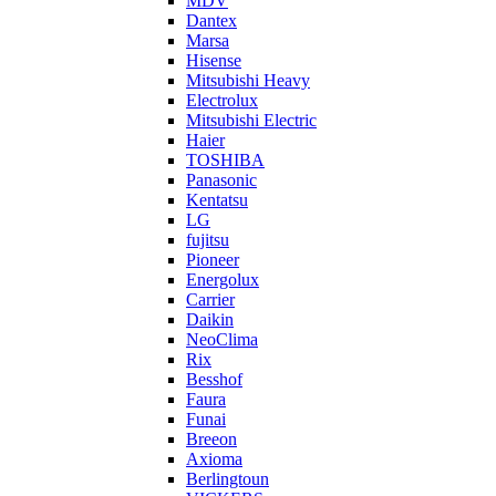
MDV
Dantex
Marsa
Hisense
Mitsubishi Heavy
Electrolux
Mitsubishi Electric
Haier
TOSHIBA
Panasonic
Kentatsu
LG
fujitsu
Pioneer
Energolux
Carrier
Daikin
NeoClima
Rix
Besshof
Faura
Funai
Breeon
Axioma
Berlingtoun