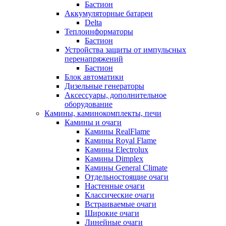
Бастион
Аккумуляторные батареи
Delta
Теплоинформаторы
Бастион
Устройства защиты от импульсных
перенапряжений
Бастион
Блок автоматики
Дизельные генераторы
Аксессуары, дополнительное
оборудование
Камины, каминокомплекты, печи
Камины и очаги
Камины RealFlame
Камины Royal Flame
Камины Electrolux
Камины Dimplex
Камины General Climate
Отдельностоящие очаги
Настенные очаги
Классические очаги
Встраиваемые очаги
Широкие очаги
Линейные очаги