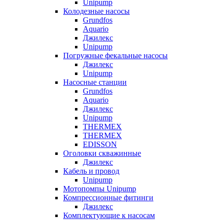
Unipump
Колодезные насосы
Grundfos
Aquario
Джилекс
Unipump
Погружные фекальные насосы
Джилекс
Unipump
Насосные станции
Grundfos
Aquario
Джилекс
Unipump
THERMEX
THERMEX
EDISSON
Оголовки скважинные
Джилекс
Кабель и провод
Unipump
Мотопомпы Unipump
Компрессионные фитинги
Джилекс
Комплектующие к насосам