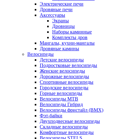
Электрические печи
Дровяные печи
Аксессуары
Экраны
Дровницы
Наборы каминные
Комплекты дров
Мангалы, кухни-мангалы
Дровяные камины
Велосипеды
Детские велосипеды
Подростковые велосипеды
Женские велосипеды
Дорожные велосипеды
Спортивные велосипеды
Городские велосипеды
Горные велосипеды
Велосипеды MTB
Велосипеды Гибрид
Велосипеды фристайл (BMX)
Фэт-байки
Двухподвесные велосипеды
Складные велосипеды
Комфортные велосипеды
Велосипеды STELS