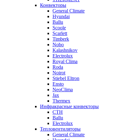
Конвекторы
General Climate
Hyundai
Ballu
Scoole
Scarlett
Timberk
Nobo
Kalashnikov
Electrolux
Royal Clima
Roda
Noirot
Stiebel Eltron
Ensto
NeoClima
Jax
Thermex
Инфракрасные конвекторы
CTH
Ballu
Electrolux
Тепловентиляторы
General Climate