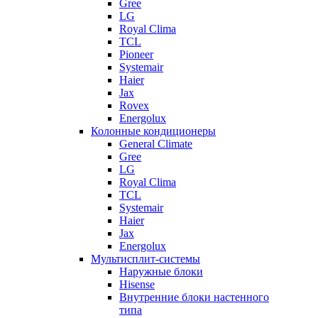
Gree
LG
Royal Clima
TCL
Pioneer
Systemair
Haier
Jax
Rovex
Energolux
Колонные кондиционеры
General Climate
Gree
LG
Royal Clima
TCL
Systemair
Haier
Jax
Energolux
Мультисплит-системы
Наружные блоки
Hisense
Внутренние блоки настенного
типа