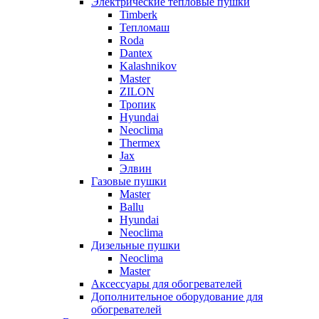
Электрические тепловые пушки
Timberk
Тепломаш
Roda
Dantex
Kalashnikov
Master
ZILON
Тропик
Hyundai
Neoclima
Thermex
Jax
Элвин
Газовые пушки
Master
Ballu
Hyundai
Neoclima
Дизельные пушки
Neoclima
Master
Аксессуары для обогревателей
Дополнительное оборудование для
обогревателей