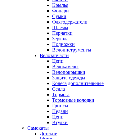
Крылья
Фонари
Сумки
Флягодержатели
Шлемы
Перчатки
Зеркала
Подножки
Велоинструменты
Велозапчасти
Цепи
Велокамеры
Велопокрышки
Защита одежды
Колеса дополнительные
Седла
Тормоза
Тормозные колодки
Грипсы
Педали
Цепи
Втулки
Самокаты
Детские