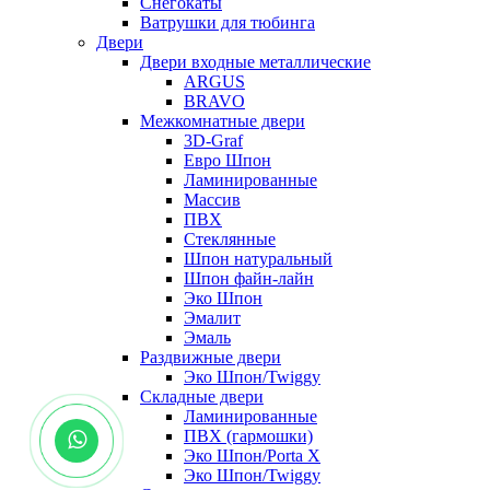
Снегокаты
Ватрушки для тюбинга
Двери
Двери входные металлические
ARGUS
BRAVO
Межкомнатные двери
3D-Graf
Евро Шпон
Ламинированные
Массив
ПВХ
Стеклянные
Шпон натуральный
Шпон файн-лайн
Эко Шпон
Эмалит
Эмаль
Раздвижные двери
Эко Шпон/Twiggy
Складные двери
Ламинированные
ПВХ (гармошки)
Эко Шпон/Porta X
Эко Шпон/Twiggy