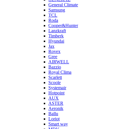
General Climate
Samsung
TCL
Roda
Cooper&Hunter
Lanzkraft
Timberk
Hyundai
Jax
Rovex
Gree
AIRWELL
Bazzio
Royal Clima
Scarlett
Scoole
Systemair
Hotpoint
AUX
ASTER
Aeronik
Ballu
Loriot
Smart way