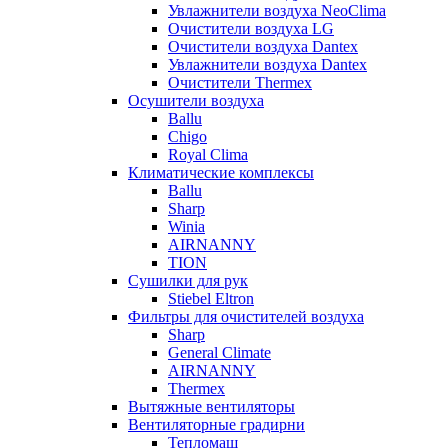
Увлажнители воздуха NeoClima
Очистители воздуха LG
Очистители воздуха Dantex
Увлажнители воздуха Dantex
Очистители Thermex
Осушители воздуха
Ballu
Chigo
Royal Clima
Климатические комплексы
Ballu
Sharp
Winia
AIRNANNY
TION
Сушилки для рук
Stiebel Eltron
Фильтры для очистителей воздуха
Sharp
General Climate
AIRNANNY
Thermex
Вытяжные вентиляторы
Вентиляторные градирни
Тепломаш