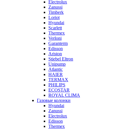
Electrolux
Zanussi
Timberk
Loriot
Hyundai
Scarlett
Thermex
Verloni
Garanterm
Edisson
Ariston
Stiebel Eltron
Unipump
Atlantic
HAIER
TERMAX
PHILIPS
ECOSTAR
ROYAL CLIMA
Газовые колонки
Hyundai
Zanussi
Electrolux
Edisson
Thermex