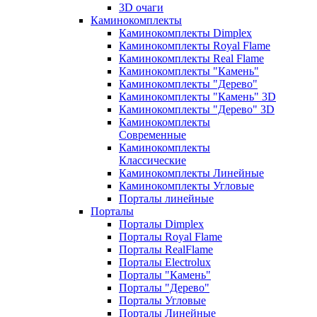
3D очаги
Каминокомплекты
Каминокомплекты Dimplex
Каминокомплекты Royal Flame
Каминокомплекты Real Flame
Каминокомплекты "Камень"
Каминокомплекты "Дерево"
Каминокомплекты "Камень" 3D
Каминокомплекты "Дерево" 3D
Каминокомплекты
Современные
Каминокомплекты
Классические
Каминокомплекты Линейные
Каминокомплекты Угловые
Порталы линейные
Порталы
Порталы Dimplex
Порталы Royal Flame
Порталы RealFlame
Порталы Electrolux
Порталы "Камень"
Порталы "Дерево"
Порталы Угловые
Порталы Линейные