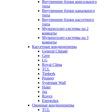
Внутренние блоки консольного
типа
Внутренние блоки канального
типа
Внутренние блоки кассетного
типа
Мультисплит-системы на 2
комнаты
Мультисплит-системы на 3
комнаты
Кассетные кондиционеры
General Climate
Gree
LG
Royal Clima
TCL
Timberk
Pioneer
Systemair Wall
Haier
Jax
Rovex
Energolux
Оконные кондиционеры
TCL