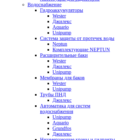
Водоснабжение
Гидроаккумуляторы
Wester
Джилекс
Aquario
Unipump
Система защиты от протечек воды
Neptun
Комплектующие NEPTUN
Расширительные баки
Wester
Джилекс
Unipump
Мембраны для баков
Wester
Unipump
Трубы ПНД
Джилекс
Автоматика для систем
водоснабжения
Unipump
Aquario
Grundfos
Джилекс
Незамерзающие краны и гидранты