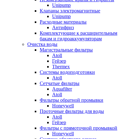
Unipump
Клапаны электромагнитные
Unipump
Расходные материалы
Антифриз
Комплектующие к расширительным
бакам и гидроаккумуляторам
Очистка воды
Магистральные фильтры
Atoll
Гейзер
Thermex
Системы водоподготовки
Atoll
Сетчатые фильтры
Aquafilter
Atoll
Фильтры обратной промывки
Honeywell
Проточные фильтры для воды
Atoll
Гейзер
Фильтры с прямоточной промывкой
Honeywell