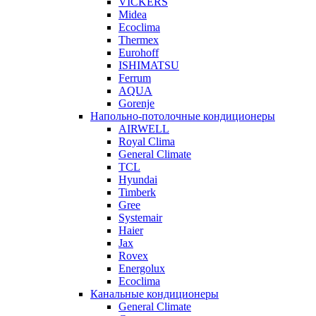
VICKERS
Midea
Ecoclima
Thermex
Eurohoff
ISHIMATSU
Ferrum
AQUA
Gorenje
Напольно-потолочные кондиционеры
AIRWELL
Royal Clima
General Climate
TCL
Hyundai
Timberk
Gree
Systemair
Haier
Jax
Rovex
Energolux
Ecoclima
Канальные кондиционеры
General Climate