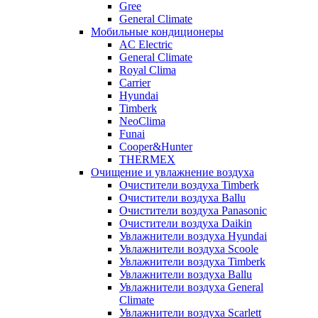
Gree
General Climate
Мобильные кондиционеры
AC Electric
General Climate
Royal Clima
Carrier
Hyundai
Timberk
NeoClima
Funai
Cooper&Hunter
THERMEX
Очищение и увлажнение воздуха
Очистители воздуха Timberk
Очистители воздуха Ballu
Очистители воздуха Panasonic
Очистители воздуха Daikin
Увлажнители воздуха Hyundai
Увлажнители воздуха Scoole
Увлажнители воздуха Timberk
Увлажнители воздуха Ballu
Увлажнители воздуха General
Climate
Увлажнители воздуха Scarlett