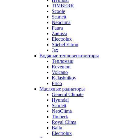
Hyundai
TIMBERK
Scoole
Scarlett
Neoclima
Faura
Zanussi
Electrolux
Stiebel Eltron
Jax
Водяные тепловентиляторы
Тепломаш
Reventon
Volcano
Kalashnikov
Frico
Масляные радиаторы
General Climate
Hyundai
Scarlett
NeoClima
Timberk
Royal Clima
Ballu
Electrolux