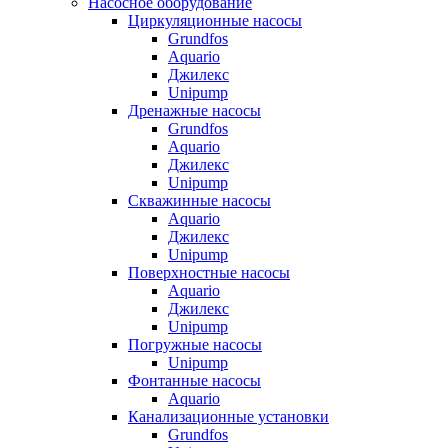
Насосное оборудование
Циркуляционные насосы
Grundfos
Aquario
Джилекс
Unipump
Дренажные насосы
Grundfos
Aquario
Джилекс
Unipump
Скважинные насосы
Aquario
Джилекс
Unipump
Поверхностные насосы
Aquario
Джилекс
Unipump
Погружные насосы
Unipump
Фонтанные насосы
Aquario
Канализационные установки
Grundfos