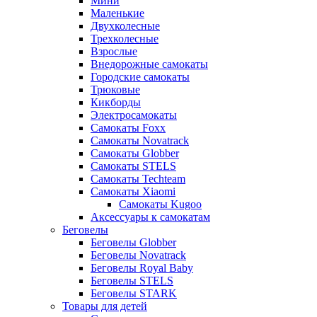
Мини
Маленькие
Двухколесные
Трехколесные
Взрослые
Внедорожные самокаты
Городские самокаты
Трюковые
Кикборды
Электросамокаты
Самокаты Foxx
Самокаты Novatrack
Самокаты Globber
Самокаты STELS
Самокаты Techteam
Самокаты Xiaomi
Самокаты Kugoo
Аксессуары к самокатам
Беговелы
Беговелы Globber
Беговелы Novatrack
Беговелы Royal Baby
Беговелы STELS
Беговелы STARK
Товары для детей