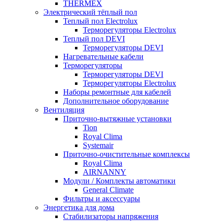
THERMEX
Электрический тёплый пол
Теплый пол Electrolux
Терморегуляторы Electrolux
Теплый пол DEVI
Терморегуляторы DEVI
Нагревательные кабели
Терморегуляторы
Терморегуляторы DEVI
Терморегуляторы Electrolux
Наборы ремонтные для кабелей
Дополнительное оборудование
Вентиляция
Приточно-вытяжные установки
Tion
Royal Clima
Systemair
Приточно-очистительные комплексы
Royal Clima
AIRNANNY
Модули / Комплекты автоматики
General Climate
Фильтры и аксессуары
Энергетика для дома
Стабилизаторы напряжения