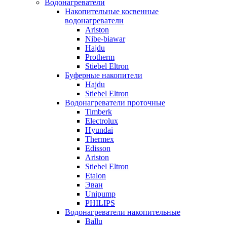
Водонагреватели
Накопительные косвенные
водонагреватели
Ariston
Nibe-biawar
Hajdu
Protherm
Stiebel Eltron
Буферные накопители
Hajdu
Stiebel Eltron
Водонагреватели проточные
Timberk
Electrolux
Hyundai
Thermex
Edisson
Ariston
Stiebel Eltron
Etalon
Эван
Unipump
PHILIPS
Водонагреватели накопительные
Ballu