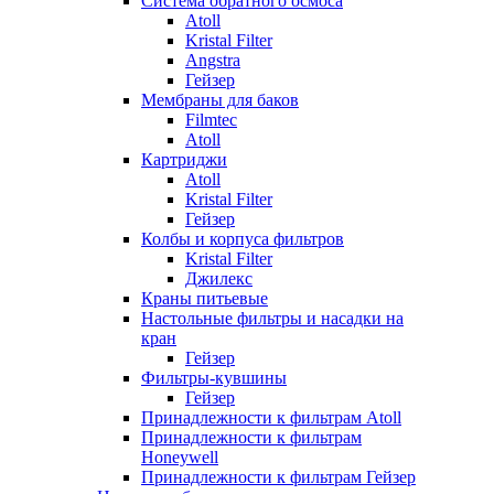
Система обратного осмоса
Atoll
Kristal Filter
Angstra
Гейзер
Мембраны для баков
Filmtec
Atoll
Картриджи
Atoll
Kristal Filter
Гейзер
Колбы и корпуса фильтров
Kristal Filter
Джилекс
Краны питьевые
Настольные фильтры и насадки на
кран
Гейзер
Фильтры-кувшины
Гейзер
Принадлежности к фильтрам Atoll
Принадлежности к фильтрам
Honeywell
Принадлежности к фильтрам Гейзер