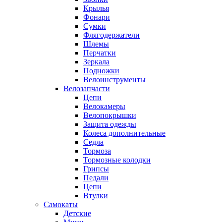
Крылья
Фонари
Сумки
Флягодержатели
Шлемы
Перчатки
Зеркала
Подножки
Велоинструменты
Велозапчасти
Цепи
Велокамеры
Велопокрышки
Защита одежды
Колеса дополнительные
Седла
Тормоза
Тормозные колодки
Грипсы
Педали
Цепи
Втулки
Самокаты
Детские