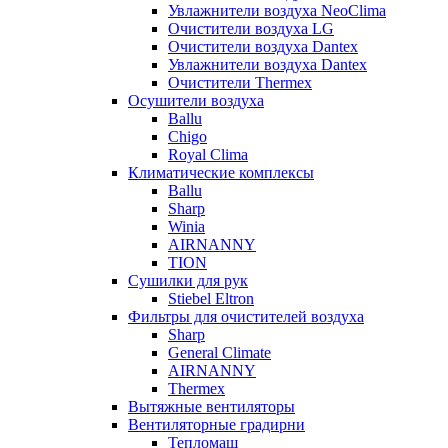
Увлажнители воздуха NeoClima
Очистители воздуха LG
Очистители воздуха Dantex
Увлажнители воздуха Dantex
Очистители Thermex
Осушители воздуха
Ballu
Chigo
Royal Clima
Климатические комплексы
Ballu
Sharp
Winia
AIRNANNY
TION
Сушилки для рук
Stiebel Eltron
Фильтры для очистителей воздуха
Sharp
General Climate
AIRNANNY
Thermex
Вытяжные вентиляторы
Вентиляторные градирни
Тепломаш