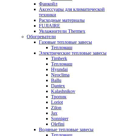
Фанкойл
Аксессуары для климатической
техники
Расходные материалы
FUJIAIRE
Увлажнители Thermex
Обогреватели
Газовые тепловые завесы
Тепломаш
Электрические тепловые завесы
Timberk
Тепломаш
Hyundai
Neoclima
Ballu
Dantex
Kalashnikov
Тропик
Loriot
Zilon
Jax
Sonniger
Olefini
Водяные тепловые завесы
Тепломаш