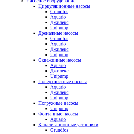
Насосное оборудование
Циркуляционные насосы
Grundfos
Aquario
Джилекс
Unipump
Дренажные насосы
Grundfos
Aquario
Джилекс
Unipump
Скважинные насосы
Aquario
Джилекс
Unipump
Поверхностные насосы
Aquario
Джилекс
Unipump
Погружные насосы
Unipump
Фонтанные насосы
Aquario
Канализационные установки
Grundfos