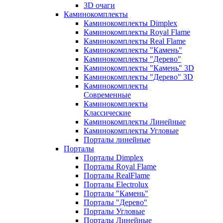
3D очаги
Каминокомплекты
Каминокомплекты Dimplex
Каминокомплекты Royal Flame
Каминокомплекты Real Flame
Каминокомплекты "Камень"
Каминокомплекты "Дерево"
Каминокомплекты "Камень" 3D
Каминокомплекты "Дерево" 3D
Каминокомплекты
Современные
Каминокомплекты
Классические
Каминокомплекты Линейные
Каминокомплекты Угловые
Порталы линейные
Порталы
Порталы Dimplex
Порталы Royal Flame
Порталы RealFlame
Порталы Electrolux
Порталы "Камень"
Порталы "Дерево"
Порталы Угловые
Порталы Линейные