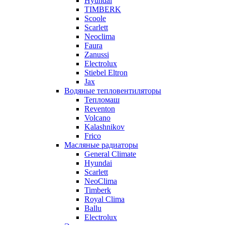
Hyundai
TIMBERK
Scoole
Scarlett
Neoclima
Faura
Zanussi
Electrolux
Stiebel Eltron
Jax
Водяные тепловентиляторы
Тепломаш
Reventon
Volcano
Kalashnikov
Frico
Масляные радиаторы
General Climate
Hyundai
Scarlett
NeoClima
Timberk
Royal Clima
Ballu
Electrolux