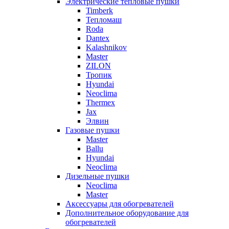
Электрические тепловые пушки
Timberk
Тепломаш
Roda
Dantex
Kalashnikov
Master
ZILON
Тропик
Hyundai
Neoclima
Thermex
Jax
Элвин
Газовые пушки
Master
Ballu
Hyundai
Neoclima
Дизельные пушки
Neoclima
Master
Аксессуары для обогревателей
Дополнительное оборудование для
обогревателей