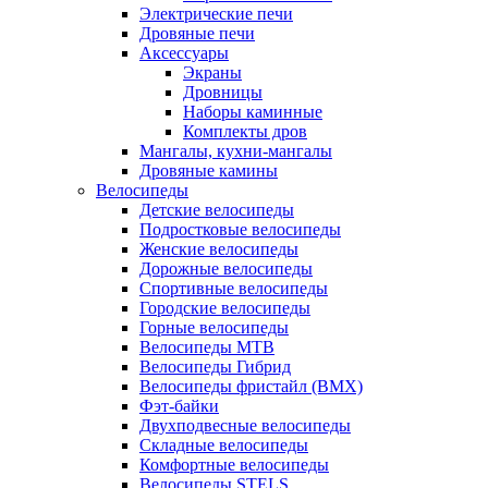
Электрические печи
Дровяные печи
Аксессуары
Экраны
Дровницы
Наборы каминные
Комплекты дров
Мангалы, кухни-мангалы
Дровяные камины
Велосипеды
Детские велосипеды
Подростковые велосипеды
Женские велосипеды
Дорожные велосипеды
Спортивные велосипеды
Городские велосипеды
Горные велосипеды
Велосипеды MTB
Велосипеды Гибрид
Велосипеды фристайл (BMX)
Фэт-байки
Двухподвесные велосипеды
Складные велосипеды
Комфортные велосипеды
Велосипеды STELS