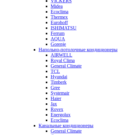
VICKERS
Midea
Ecoclima
Thermex
Eurohoff
ISHIMATSU
Ferrum
AQUA
Gorenje
Напольно-потолочные кондиционеры
AIRWELL
Royal Clima
General Climate
TCL
Hyundai
Timberk
Gree
Systemair
Haier
Jax
Rovex
Energolux
Ecoclima
Канальные кондиционеры
General Climate