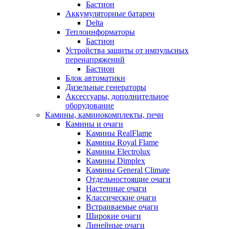
Бастион
Аккумуляторные батареи
Delta
Теплоинформаторы
Бастион
Устройства защиты от импульсных
перенапряжений
Бастион
Блок автоматики
Дизельные генераторы
Аксессуары, дополнительное
оборудование
Камины, каминокомплекты, печи
Камины и очаги
Камины RealFlame
Камины Royal Flame
Камины Electrolux
Камины Dimplex
Камины General Climate
Отдельностоящие очаги
Настенные очаги
Классические очаги
Встраиваемые очаги
Широкие очаги
Линейные очаги