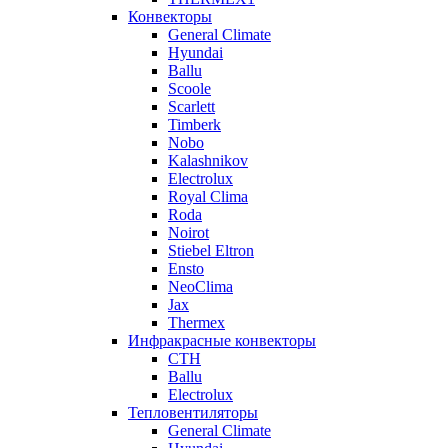
Конвекторы
General Climate
Hyundai
Ballu
Scoole
Scarlett
Timberk
Nobo
Kalashnikov
Electrolux
Royal Clima
Roda
Noirot
Stiebel Eltron
Ensto
NeoClima
Jax
Thermex
Инфракрасные конвекторы
CTH
Ballu
Electrolux
Тепловентиляторы
General Climate