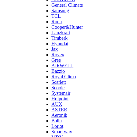
General Climate
Samsung
TCL
Roda
Cooper&Hunter
Lanzkraft
Timberk
Hyundai
Jax
Rovex
Gree
AIRWELL
Bazzio
Royal Clima
Scarlett
Scoole
Systemair
Hotpoint
AUX
ASTER
Aeronik
Ballu
Loriot
Smart way