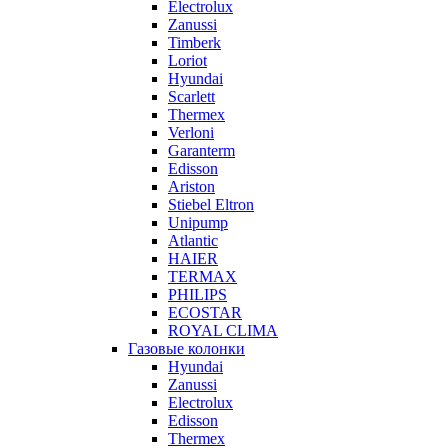
Electrolux
Zanussi
Timberk
Loriot
Hyundai
Scarlett
Thermex
Verloni
Garanterm
Edisson
Ariston
Stiebel Eltron
Unipump
Atlantic
HAIER
TERMAX
PHILIPS
ECOSTAR
ROYAL CLIMA
Газовые колонки
Hyundai
Zanussi
Electrolux
Edisson
Thermex