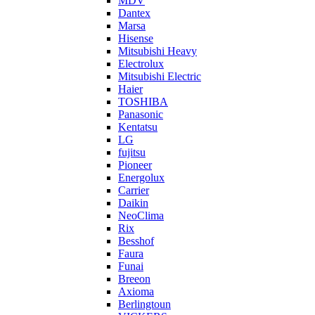
MDV
Dantex
Marsa
Hisense
Mitsubishi Heavy
Electrolux
Mitsubishi Electric
Haier
TOSHIBA
Panasonic
Kentatsu
LG
fujitsu
Pioneer
Energolux
Carrier
Daikin
NeoClima
Rix
Besshof
Faura
Funai
Breeon
Axioma
Berlingtoun