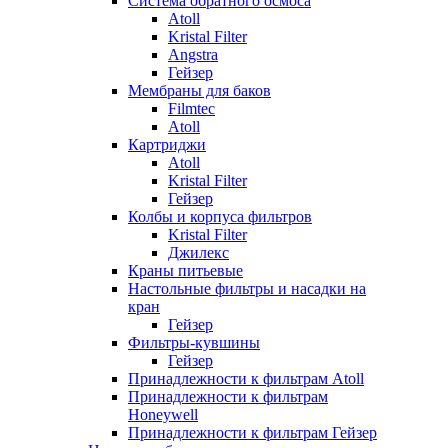
Система обратного осмоса
Atoll
Kristal Filter
Angstra
Гейзер
Мембраны для баков
Filmtec
Atoll
Картриджи
Atoll
Kristal Filter
Гейзер
Колбы и корпуса фильтров
Kristal Filter
Джилекс
Краны питьевые
Настольные фильтры и насадки на
кран
Гейзер
Фильтры-кувшины
Гейзер
Принадлежности к фильтрам Atoll
Принадлежности к фильтрам
Honeywell
Принадлежности к фильтрам Гейзер