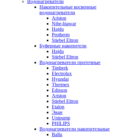
Водонагреватели
Накопительные косвенные
водонагреватели
Ariston
Nibe-biawar
Hajdu
Protherm
Stiebel Eltron
Буферные накопители
Hajdu
Stiebel Eltron
Водонагреватели проточные
Timberk
Electrolux
Hyundai
Thermex
Edisson
Ariston
Stiebel Eltron
Etalon
Эван
Unipump
PHILIPS
Водонагреватели накопительные
Ballu