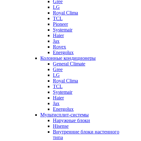
Gree
LG
Royal Clima
TCL
Pioneer
Systemair
Haier
Jax
Rovex
Energolux
Колонные кондиционеры
General Climate
Gree
LG
Royal Clima
TCL
Systemair
Haier
Jax
Energolux
Мультисплит-системы
Наружные блоки
Hisense
Внутренние блоки настенного
типа