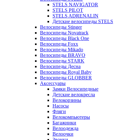
STELS NAVIGATOR
STELS PILOT
STELS ADRENALIN
Детские велосипеды STELS
Велосипеды Stinger
Велосипеды Novatrack
Велосипеды Black One
Велосипеды Foxx
Велосипеды Mikado
Велосипеды BRAVO
Велосипеды STARK
Велосипеды Десна
Велосипеды Royal Baby
Велосипеды GLOBBER
Аксессуары
Замки Велосипедные
Детские велокресла
Велокорзины
Насосы
Фляги
Велокомпьютеры
Багажники
Велоодежда
Велоочки
Звонки