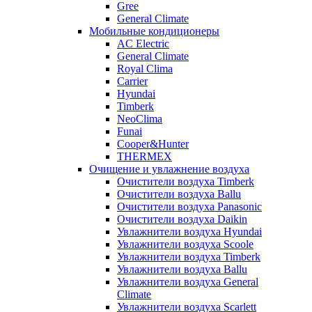
Gree
General Climate
Мобильные кондиционеры
AC Electric
General Climate
Royal Clima
Carrier
Hyundai
Timberk
NeoClima
Funai
Cooper&Hunter
THERMEX
Очищение и увлажнение воздуха
Очистители воздуха Timberk
Очистители воздуха Ballu
Очистители воздуха Panasonic
Очистители воздуха Daikin
Увлажнители воздуха Hyundai
Увлажнители воздуха Scoole
Увлажнители воздуха Timberk
Увлажнители воздуха Ballu
Увлажнители воздуха General
Climate
Увлажнители воздуха Scarlett