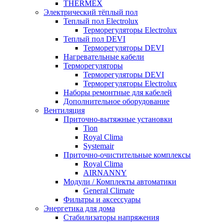
THERMEX
Электрический тёплый пол
Теплый пол Electrolux
Терморегуляторы Electrolux
Теплый пол DEVI
Терморегуляторы DEVI
Нагревательные кабели
Терморегуляторы
Терморегуляторы DEVI
Терморегуляторы Electrolux
Наборы ремонтные для кабелей
Дополнительное оборудование
Вентиляция
Приточно-вытяжные установки
Tion
Royal Clima
Systemair
Приточно-очистительные комплексы
Royal Clima
AIRNANNY
Модули / Комплекты автоматики
General Climate
Фильтры и аксессуары
Энергетика для дома
Стабилизаторы напряжения