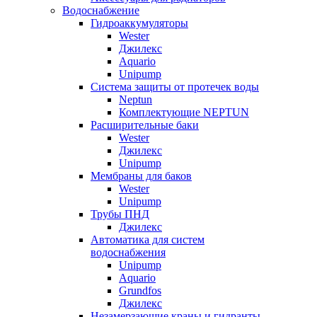
Водоснабжение
Гидроаккумуляторы
Wester
Джилекс
Aquario
Unipump
Система защиты от протечек воды
Neptun
Комплектующие NEPTUN
Расширительные баки
Wester
Джилекс
Unipump
Мембраны для баков
Wester
Unipump
Трубы ПНД
Джилекс
Автоматика для систем
водоснабжения
Unipump
Aquario
Grundfos
Джилекс
Незамерзающие краны и гидранты