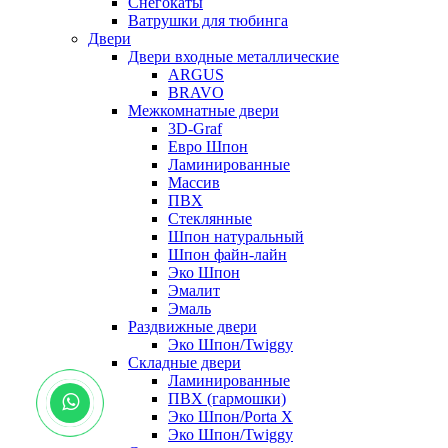
Снегокаты
Ватрушки для тюбинга
Двери
Двери входные металлические
ARGUS
BRAVO
Межкомнатные двери
3D-Graf
Евро Шпон
Ламинированные
Массив
ПВХ
Стеклянные
Шпон натуральный
Шпон файн-лайн
Эко Шпон
Эмалит
Эмаль
Раздвижные двери
Эко Шпон/Twiggy
Складные двери
Ламинированные
ПВХ (гармошки)
Эко Шпон/Porta X
Эко Шпон/Twiggy