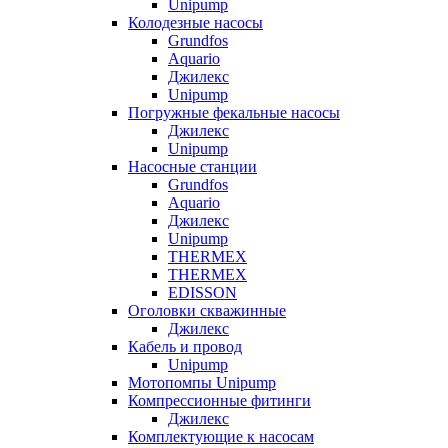
Unipump
Колодезные насосы
Grundfos
Aquario
Джилекс
Unipump
Погружные фекальные насосы
Джилекс
Unipump
Насосные станции
Grundfos
Aquario
Джилекс
Unipump
THERMEX
THERMEX
EDISSON
Оголовки скважинные
Джилекс
Кабель и провод
Unipump
Мотопомпы Unipump
Компрессионные фитинги
Джилекс
Комплектующие к насосам