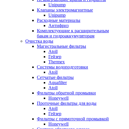
Unipump
Клапаны электромагнитные
Unipump
Расходные материалы
Антифриз
Комплектующие к расширительным
бакам и гидроаккумуляторам
Очистка воды
Магистральные фильтры
Atoll
Гейзер
Thermex
Системы водоподготовки
Atoll
Сетчатые фильтры
Aquafilter
Atoll
Фильтры обратной промывки
Honeywell
Проточные фильтры для воды
Atoll
Гейзер
Фильтры с прямоточной промывкой
Honeywell