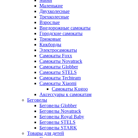
Мини
Маленькие
Двухколесные
Трехколесные
Взрослые
Внедорожные самокаты
Городские самокаты
Трюковые
Кикборды
Электросамокаты
Самокаты Foxx
Самокаты Novatrack
Самокаты Globber
Самокаты STELS
Самокаты Techteam
Самокаты Xiaomi
Самокаты Kugoo
Аксессуары к самокатам
Беговелы
Беговелы Globber
Беговелы Novatrack
Беговелы Royal Baby
Беговелы STELS
Беговелы STARK
Товары для детей