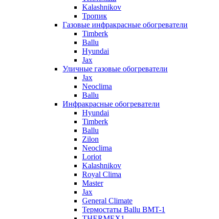
Kalashnikov
Тропик
Газовые инфракрасные обогреватели
Timberk
Ballu
Hyundai
Jax
Уличные газовые обогреватели
Jax
Neoclima
Ballu
Инфракрасные обогреватели
Hyundai
Timberk
Ballu
Zilon
Neoclima
Loriot
Kalashnikov
Royal Clima
Master
Jax
General Climate
Термостаты Ballu BMT-1
THERMEX1