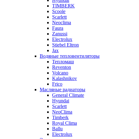
Hyundai
TIMBERK
Scoole
Scarlett
Neoclima
Faura
Zanussi
Electrolux
Stiebel Eltron
Jax
Водяные тепловентиляторы
Тепломаш
Reventon
Volcano
Kalashnikov
Frico
Масляные радиаторы
General Climate
Hyundai
Scarlett
NeoClima
Timberk
Royal Clima
Ballu
Electrolux