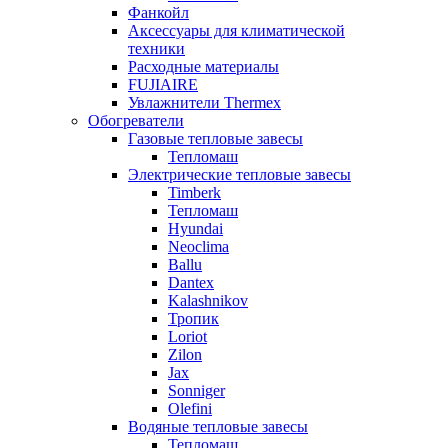
Фанкойл
Аксессуары для климатической
техники
Расходные материалы
FUJIAIRE
Увлажнители Thermex
Обогреватели
Газовые тепловые завесы
Тепломаш
Электрические тепловые завесы
Timberk
Тепломаш
Hyundai
Neoclima
Ballu
Dantex
Kalashnikov
Тропик
Loriot
Zilon
Jax
Sonniger
Olefini
Водяные тепловые завесы
Тепломаш