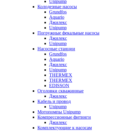
Unipump
Колодезные насосы
Grundfos
Aquario
Джилекс
Unipump
Погружные фекальные насосы
Джилекс
Unipump
Насосные станции
Grundfos
Aquario
Джилекс
Unipump
THERMEX
THERMEX
EDISSON
Оголовки скважинные
Джилекс
Кабель и провод
Unipump
Мотопомпы Unipump
Компрессионные фитинги
Джилекс
Комплектующие к насосам