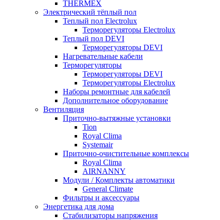
THERMEX
Электрический тёплый пол
Теплый пол Electrolux
Терморегуляторы Electrolux
Теплый пол DEVI
Терморегуляторы DEVI
Нагревательные кабели
Терморегуляторы
Терморегуляторы DEVI
Терморегуляторы Electrolux
Наборы ремонтные для кабелей
Дополнительное оборудование
Вентиляция
Приточно-вытяжные установки
Tion
Royal Clima
Systemair
Приточно-очистительные комплексы
Royal Clima
AIRNANNY
Модули / Комплекты автоматики
General Climate
Фильтры и аксессуары
Энергетика для дома
Стабилизаторы напряжения