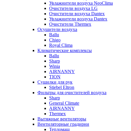
Увлажнители воздуха NeoClima
Очистители воздуха LG
Очистители воздуха Dantex
Увлажнители воздуха Dantex
Очистители Thermex
Осушители воздуха
Ballu
Chigo
Royal Clima
Климатические комплексы
Ballu
Sharp
Winia
AIRNANNY
TION
Сушилки для рук
Stiebel Eltron
Фильтры для очистителей воздуха
Sharp
General Climate
AIRNANNY
Thermex
Вытяжные вентиляторы
Вентиляторные градирни
Тепломаш