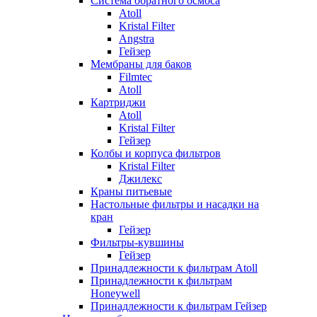
Система обратного осмоса
Atoll
Kristal Filter
Angstra
Гейзер
Мембраны для баков
Filmtec
Atoll
Картриджи
Atoll
Kristal Filter
Гейзер
Колбы и корпуса фильтров
Kristal Filter
Джилекс
Краны питьевые
Настольные фильтры и насадки на
кран
Гейзер
Фильтры-кувшины
Гейзер
Принадлежности к фильтрам Atoll
Принадлежности к фильтрам
Honeywell
Принадлежности к фильтрам Гейзер