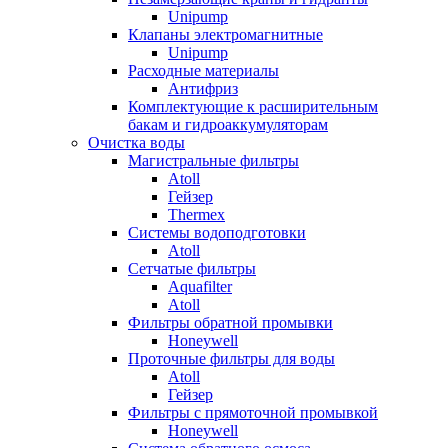
Unipump
Клапаны электромагнитные
Unipump
Расходные материалы
Антифриз
Комплектующие к расширительным
бакам и гидроаккумуляторам
Очистка воды
Магистральные фильтры
Atoll
Гейзер
Thermex
Системы водоподготовки
Atoll
Сетчатые фильтры
Aquafilter
Atoll
Фильтры обратной промывки
Honeywell
Проточные фильтры для воды
Atoll
Гейзер
Фильтры с прямоточной промывкой
Honeywell