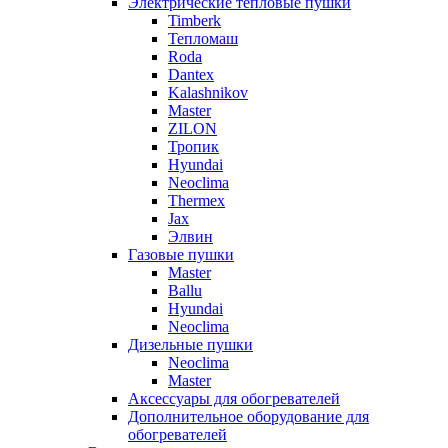
Электрические тепловые пушки
Timberk
Тепломаш
Roda
Dantex
Kalashnikov
Master
ZILON
Тропик
Hyundai
Neoclima
Thermex
Jax
Элвин
Газовые пушки
Master
Ballu
Hyundai
Neoclima
Дизельные пушки
Neoclima
Master
Аксессуары для обогревателей
Дополнительное оборудование для
обогревателей