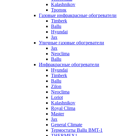
Kalashnikov
Тропик
Газовые инфракрасные обогреватели
Timberk
Ballu
Hyundai
Jax
Уличные газовые обогреватели
Jax
Neoclima
Ballu
Инфракрасные обогреватели
Hyundai
Timberk
Ballu
Zilon
Neoclima
Loriot
Kalashnikov
Royal Clima
Master
Jax
General Climate
Термостаты Ballu BMT-1
THERMEX1