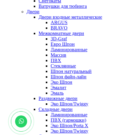
Снегокаты
Ватрушки для тюбинга
Двери
Двери входные металлические
ARGUS
BRAVO
Межкомнатные двери
3D-Graf
Евро Шпон
Ламинированные
Массив
ПВХ
Стеклянные
Шпон натуральный
Шпон файн-лайн
Эко Шпон
Эмалит
Эмаль
Раздвижные двери
Эко Шпон/Twiggy
Складные двери
Ламинированные
ПВХ (гармошки)
Эко Шпон/Porta X
Эко Шпон/Twiggy