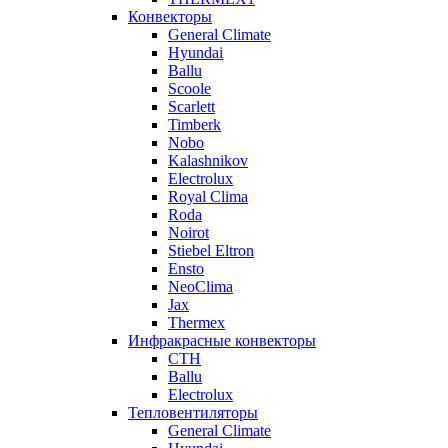
Конвекторы
General Climate
Hyundai
Ballu
Scoole
Scarlett
Timberk
Nobo
Kalashnikov
Electrolux
Royal Clima
Roda
Noirot
Stiebel Eltron
Ensto
NeoClima
Jax
Thermex
Инфракрасные конвекторы
CTH
Ballu
Electrolux
Тепловентиляторы
General Climate