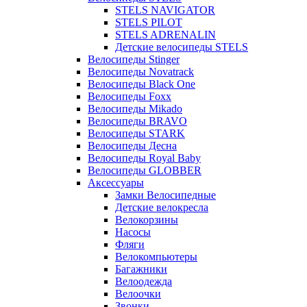
STELS NAVIGATOR
STELS PILOT
STELS ADRENALIN
Детские велосипеды STELS
Велосипеды Stinger
Велосипеды Novatrack
Велосипеды Black One
Велосипеды Foxx
Велосипеды Mikado
Велосипеды BRAVO
Велосипеды STARK
Велосипеды Десна
Велосипеды Royal Baby
Велосипеды GLOBBER
Аксессуары
Замки Велосипедные
Детские велокресла
Велокорзины
Насосы
Фляги
Велокомпьютеры
Багажники
Велоодежда
Велоочки
Звонки