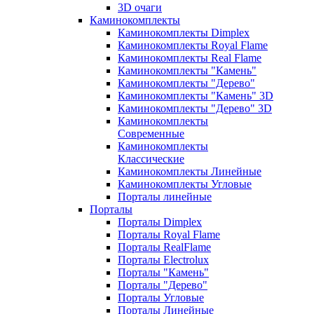
3D очаги
Каминокомплекты
Каминокомплекты Dimplex
Каминокомплекты Royal Flame
Каминокомплекты Real Flame
Каминокомплекты "Камень"
Каминокомплекты "Дерево"
Каминокомплекты "Камень" 3D
Каминокомплекты "Дерево" 3D
Каминокомплекты
Современные
Каминокомплекты
Классические
Каминокомплекты Линейные
Каминокомплекты Угловые
Порталы линейные
Порталы
Порталы Dimplex
Порталы Royal Flame
Порталы RealFlame
Порталы Electrolux
Порталы "Камень"
Порталы "Дерево"
Порталы Угловые
Порталы Линейные