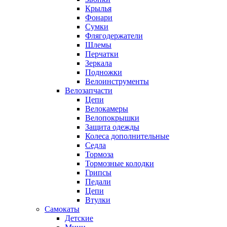
Крылья
Фонари
Сумки
Флягодержатели
Шлемы
Перчатки
Зеркала
Подножки
Велоинструменты
Велозапчасти
Цепи
Велокамеры
Велопокрышки
Защита одежды
Колеса дополнительные
Седла
Тормоза
Тормозные колодки
Грипсы
Педали
Цепи
Втулки
Самокаты
Детские