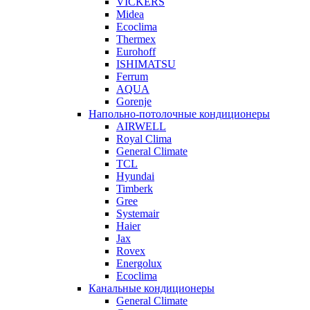
VICKERS
Midea
Ecoclima
Thermex
Eurohoff
ISHIMATSU
Ferrum
AQUA
Gorenje
Напольно-потолочные кондиционеры
AIRWELL
Royal Clima
General Climate
TCL
Hyundai
Timberk
Gree
Systemair
Haier
Jax
Rovex
Energolux
Ecoclima
Канальные кондиционеры
General Climate