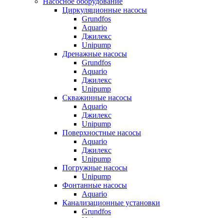
Насосное оборудование
Циркуляционные насосы
Grundfos
Aquario
Джилекс
Unipump
Дренажные насосы
Grundfos
Aquario
Джилекс
Unipump
Скважинные насосы
Aquario
Джилекс
Unipump
Поверхностные насосы
Aquario
Джилекс
Unipump
Погружные насосы
Unipump
Фонтанные насосы
Aquario
Канализационные установки
Grundfos