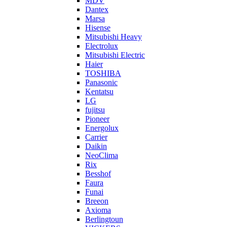
MDV
Dantex
Marsa
Hisense
Mitsubishi Heavy
Electrolux
Mitsubishi Electric
Haier
TOSHIBA
Panasonic
Kentatsu
LG
fujitsu
Pioneer
Energolux
Carrier
Daikin
NeoClima
Rix
Besshof
Faura
Funai
Breeon
Axioma
Berlingtoun