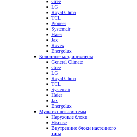
Gree
LG
Royal Clima
TCL
Pioneer
Systemair
Haier
Jax
Rovex
Energolux
Колонные кондиционеры
General Climate
Gree
LG
Royal Clima
TCL
Systemair
Haier
Jax
Energolux
Мультисплит-системы
Наружные блоки
Hisense
Внутренние блоки настенного
типа