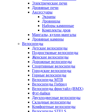
Электрические печи
Дровяные печи
Аксессуары
Экраны
Дровницы
Наборы каминные
Комплекты дров
Мангалы, кухни-мангалы
Дровяные камины
Велосипеды
Детские велосипеды
Подростковые велосипеды
Женские велосипеды
Дорожные велосипеды
Спортивные велосипеды
Городские велосипеды
Горные велосипеды
Велосипеды MTB
Велосипеды Гибрид
Велосипеды фристайл (BMX)
Фэт-байки
Двухподвесные велосипеды
Складные велосипеды
Комфортные велосипеды
Велосипеды STELS