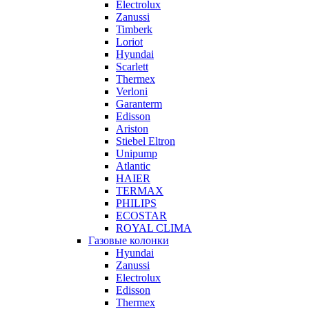
Electrolux
Zanussi
Timberk
Loriot
Hyundai
Scarlett
Thermex
Verloni
Garanterm
Edisson
Ariston
Stiebel Eltron
Unipump
Atlantic
HAIER
TERMAX
PHILIPS
ECOSTAR
ROYAL CLIMA
Газовые колонки
Hyundai
Zanussi
Electrolux
Edisson
Thermex