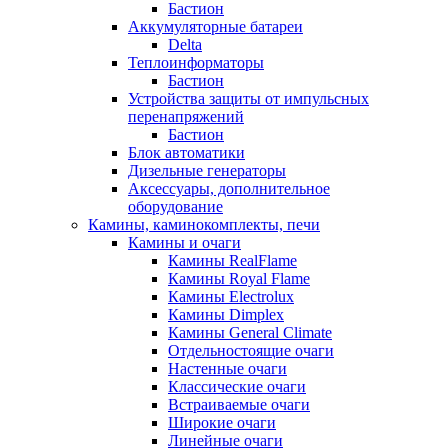
Бастион
Аккумуляторные батареи
Delta
Теплоинформаторы
Бастион
Устройства защиты от импульсных
перенапряжений
Бастион
Блок автоматики
Дизельные генераторы
Аксессуары, дополнительное
оборудование
Камины, каминокомплекты, печи
Камины и очаги
Камины RealFlame
Камины Royal Flame
Камины Electrolux
Камины Dimplex
Камины General Climate
Отдельностоящие очаги
Настенные очаги
Классические очаги
Встраиваемые очаги
Широкие очаги
Линейные очаги