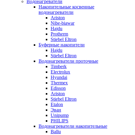
Водонагреватели
Накопительные косвенные
водонагреватели
Ariston
Nibe-biawar
Hajdu
Protherm
Stiebel Eltron
Буферные накопители
Hajdu
Stiebel Eltron
Водонагреватели проточные
Timberk
Electrolux
Hyundai
Thermex
Edisson
Ariston
Stiebel Eltron
Etalon
Эван
Unipump
PHILIPS
Водонагреватели накопительные
Ballu