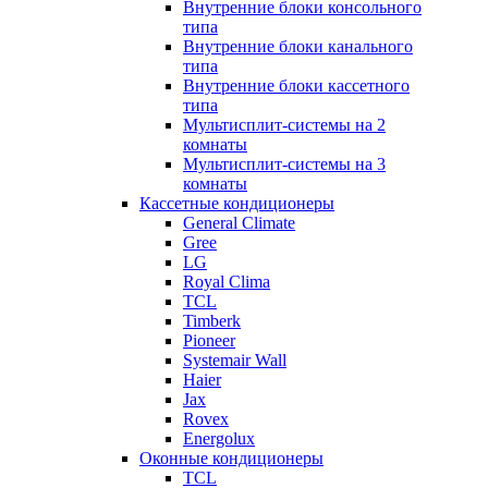
Внутренние блоки консольного
типа
Внутренние блоки канального
типа
Внутренние блоки кассетного
типа
Мультисплит-системы на 2
комнаты
Мультисплит-системы на 3
комнаты
Кассетные кондиционеры
General Climate
Gree
LG
Royal Clima
TCL
Timberk
Pioneer
Systemair Wall
Haier
Jax
Rovex
Energolux
Оконные кондиционеры
TCL