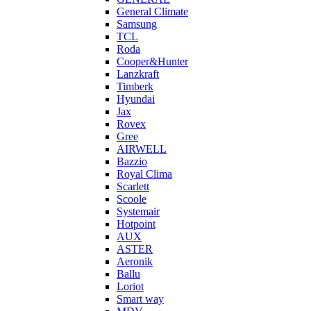
General Climate
Samsung
TCL
Roda
Cooper&Hunter
Lanzkraft
Timberk
Hyundai
Jax
Rovex
Gree
AIRWELL
Bazzio
Royal Clima
Scarlett
Scoole
Systemair
Hotpoint
AUX
ASTER
Aeronik
Ballu
Loriot
Smart way