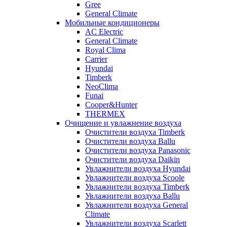
Gree
General Climate
Мобильные кондиционеры
AC Electric
General Climate
Royal Clima
Carrier
Hyundai
Timberk
NeoClima
Funai
Cooper&Hunter
THERMEX
Очищение и увлажнение воздуха
Очистители воздуха Timberk
Очистители воздуха Ballu
Очистители воздуха Panasonic
Очистители воздуха Daikin
Увлажнители воздуха Hyundai
Увлажнители воздуха Scoole
Увлажнители воздуха Timberk
Увлажнители воздуха Ballu
Увлажнители воздуха General
Climate
Увлажнители воздуха Scarlett