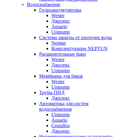
Водоснабжение
Гидроаккумуляторы
Wester
Джилекс
Aquario
Unipump
Система защиты от протечек воды
Neptun
Комплектующие NEPTUN
Расширительные баки
Wester
Джилекс
Unipump
Мембраны для баков
Wester
Unipump
Трубы ПНД
Джилекс
Автоматика для систем
водоснабжения
Unipump
Aquario
Grundfos
Джилекс
Незамерзающие краны и гидранты