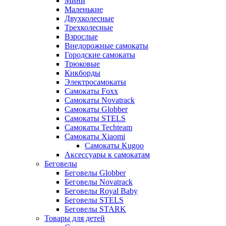
Мини
Маленькие
Двухколесные
Трехколесные
Взрослые
Внедорожные самокаты
Городские самокаты
Трюковые
Кикборды
Электросамокаты
Самокаты Foxx
Самокаты Novatrack
Самокаты Globber
Самокаты STELS
Самокаты Techteam
Самокаты Xiaomi
Самокаты Kugoo
Аксессуары к самокатам
Беговелы
Беговелы Globber
Беговелы Novatrack
Беговелы Royal Baby
Беговелы STELS
Беговелы STARK
Товары для детей