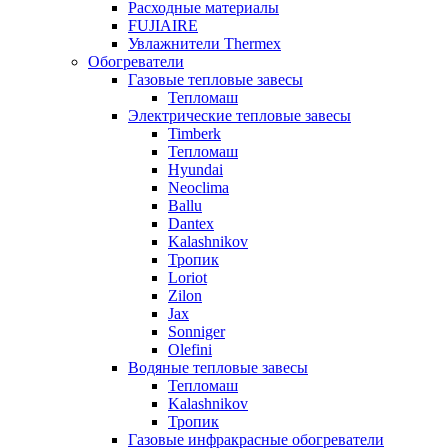
Расходные материалы
FUJIAIRE
Увлажнители Thermex
Обогреватели
Газовые тепловые завесы
Тепломаш
Электрические тепловые завесы
Timberk
Тепломаш
Hyundai
Neoclima
Ballu
Dantex
Kalashnikov
Тропик
Loriot
Zilon
Jax
Sonniger
Olefini
Водяные тепловые завесы
Тепломаш
Kalashnikov
Тропик
Газовые инфракрасные обогреватели