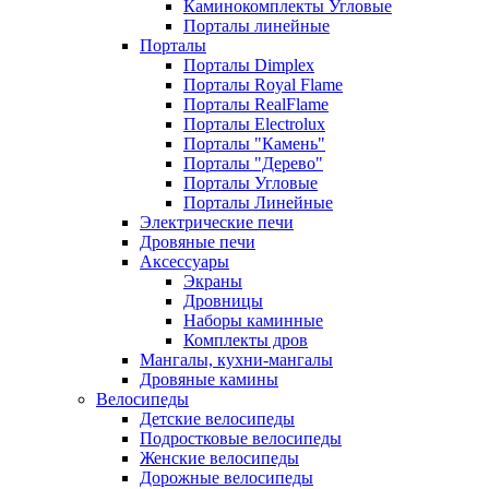
Каминокомплекты Угловые
Порталы линейные
Порталы
Порталы Dimplex
Порталы Royal Flame
Порталы RealFlame
Порталы Electrolux
Порталы "Камень"
Порталы "Дерево"
Порталы Угловые
Порталы Линейные
Электрические печи
Дровяные печи
Аксессуары
Экраны
Дровницы
Наборы каминные
Комплекты дров
Мангалы, кухни-мангалы
Дровяные камины
Велосипеды
Детские велосипеды
Подростковые велосипеды
Женские велосипеды
Дорожные велосипеды