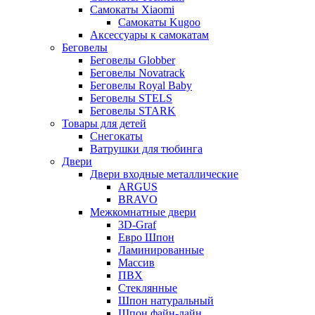
Самокаты Xiaomi
Самокаты Kugoo
Аксессуары к самокатам
Беговелы
Беговелы Globber
Беговелы Novatrack
Беговелы Royal Baby
Беговелы STELS
Беговелы STARK
Товары для детей
Снегокаты
Ватрушки для тюбинга
Двери
Двери входные металлические
ARGUS
BRAVO
Межкомнатные двери
3D-Graf
Евро Шпон
Ламинированные
Массив
ПВХ
Стеклянные
Шпон натуральный
Шпон файн-лайн