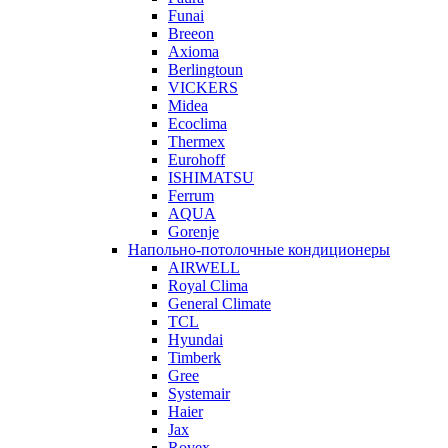
Funai
Breeon
Axioma
Berlingtoun
VICKERS
Midea
Ecoclima
Thermex
Eurohoff
ISHIMATSU
Ferrum
AQUA
Gorenje
Напольно-потолочные кондиционеры
AIRWELL
Royal Clima
General Climate
TCL
Hyundai
Timberk
Gree
Systemair
Haier
Jax
Rovex