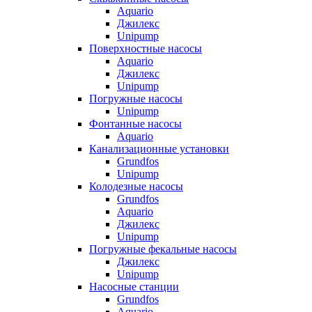
Aquario
Джилекс
Unipump
Поверхностные насосы
Aquario
Джилекс
Unipump
Погружные насосы
Unipump
Фонтанные насосы
Aquario
Канализационные установки
Grundfos
Unipump
Колодезные насосы
Grundfos
Aquario
Джилекс
Unipump
Погружные фекальные насосы
Джилекс
Unipump
Насосные станции
Grundfos
Aquario