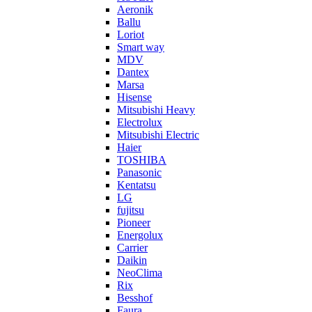
Aeronik
Ballu
Loriot
Smart way
MDV
Dantex
Marsa
Hisense
Mitsubishi Heavy
Electrolux
Mitsubishi Electric
Haier
TOSHIBA
Panasonic
Kentatsu
LG
fujitsu
Pioneer
Energolux
Carrier
Daikin
NeoClima
Rix
Besshof
Faura