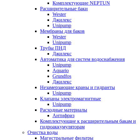
Комплектующие NEPTUN
Расширительные баки
Wester
Джилекс
Unipump
Мембраны для баков
Wester
Unipump
Трубы ПНД
Джилекс
Автоматика для систем водоснабжения
Unipump
Aquario
Grundfos
Джилекс
Незамерзающие краны и гидранты
Unipump
Клапаны электромагнитные
Unipump
Расходные материалы
Антифриз
Комплектующие к расширительным бакам и
гидроаккумуляторам
Очистка воды
Магистральные фильтры