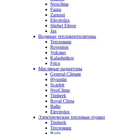
Neoclima
Faura
Zanussi
Electrolux
Stiebel Eltron
Jax
Водяные тепловентиляторы
Тепломаш
Reventon
Volcano
Kalashnikov
Frico
Масляные радиаторы
General Climate
Hyundai
Scarlett
NeoClima
Timberk
Royal Clima
Ballu
Electrolux
Электрические тепловые пушки
Timberk
Тепломаш
Roda