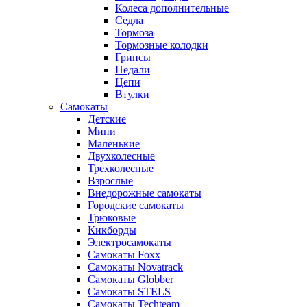
Колеса дополнительные
Седла
Тормоза
Тормозные колодки
Грипсы
Педали
Цепи
Втулки
Самокаты
Детские
Мини
Маленькие
Двухколесные
Трехколесные
Взрослые
Внедорожные самокаты
Городские самокаты
Трюковые
Кикборды
Электросамокаты
Самокаты Foxx
Самокаты Novatrack
Самокаты Globber
Самокаты STELS
Самокаты Techteam