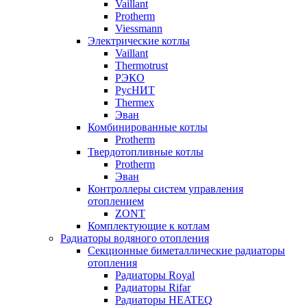
Vaillant
Protherm
Viessmann
Электрические котлы
Vaillant
Thermotrust
РЭКО
РусНИТ
Thermex
Эван
Комбинированные котлы
Protherm
Твердотопливные котлы
Protherm
Эван
Контроллеры систем управления
отоплением
ZONT
Комплектующие к котлам
Радиаторы водяного отопления
Секционные биметаллические радиаторы
отопления
Радиаторы Royal
Радиаторы Rifar
Радиаторы HEATEQ