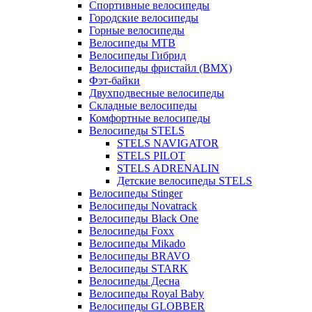
Спортивные велосипеды
Городские велосипеды
Горные велосипеды
Велосипеды MTB
Велосипеды Гибрид
Велосипеды фристайл (BMX)
Фэт-байки
Двухподвесные велосипеды
Складные велосипеды
Комфортные велосипеды
Велосипеды STELS
STELS NAVIGATOR
STELS PILOT
STELS ADRENALIN
Детские велосипеды STELS
Велосипеды Stinger
Велосипеды Novatrack
Велосипеды Black One
Велосипеды Foxx
Велосипеды Mikado
Велосипеды BRAVO
Велосипеды STARK
Велосипеды Десна
Велосипеды Royal Baby
Велосипеды GLOBBER