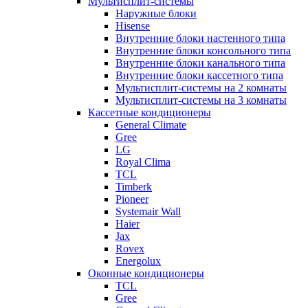
Мультисплит-системы
Наружные блоки
Hisense
Внутренние блоки настенного типа
Внутренние блоки консольного типа
Внутренние блоки канального типа
Внутренние блоки кассетного типа
Мультисплит-системы на 2 комнаты
Мультисплит-системы на 3 комнаты
Кассетные кондиционеры
General Climate
Gree
LG
Royal Clima
TCL
Timberk
Pioneer
Systemair Wall
Haier
Jax
Rovex
Energolux
Оконные кондиционеры
TCL
Gree