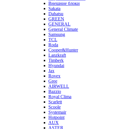
Внешние блоки
Sakata
Dahatsu
GREEN
GENERAL
General Climate
Samsung
TCL
Roda
Cooper&Hunter
Lanzkraft
Timberk
Hyundai
Jax
Rovex
Gree
AIRWELL
Bazzio
Royal Clima
Scarlett
Scoole
Systemair
Hotpoint
AUX
ASTER