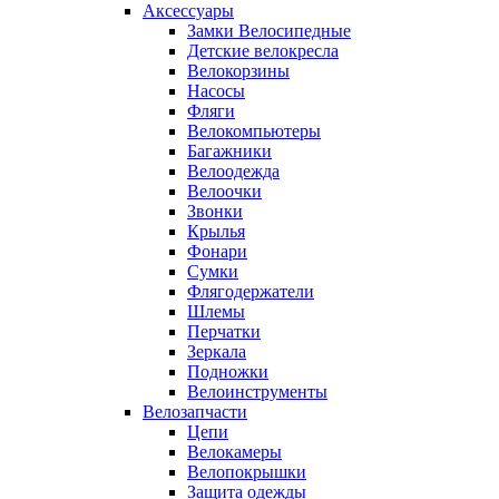
Аксессуары
Замки Велосипедные
Детские велокресла
Велокорзины
Насосы
Фляги
Велокомпьютеры
Багажники
Велоодежда
Велоочки
Звонки
Крылья
Фонари
Сумки
Флягодержатели
Шлемы
Перчатки
Зеркала
Подножки
Велоинструменты
Велозапчасти
Цепи
Велокамеры
Велопокрышки
Защита одежды