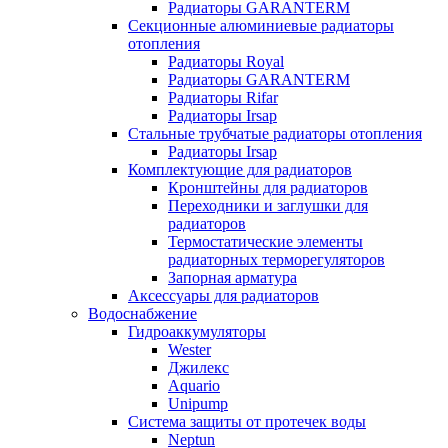
Радиаторы GARANTERM
Секционные алюминиевые радиаторы
отопления
Радиаторы Royal
Радиаторы GARANTERM
Радиаторы Rifar
Радиаторы Irsap
Стальные трубчатые радиаторы отопления
Радиаторы Irsap
Комплектующие для радиаторов
Кронштейны для радиаторов
Переходники и заглушки для
радиаторов
Термостатические элементы
радиаторных терморегуляторов
Запорная арматура
Аксессуары для радиаторов
Водоснабжение
Гидроаккумуляторы
Wester
Джилекс
Aquario
Unipump
Система защиты от протечек воды
Neptun