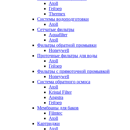
Atoll
Гейзер
Thermex
Системы водоподготовки
Atoll
Сетчатые фильтры
Aquafilter
Atoll
Фильтры обратной промывки
Honeywell
Проточные фильтры для воды
Atoll
Гейзер
Фильтры с прямоточной промывкой
Honeywell
Система обратного осмоса
Atoll
Kristal Filter
Angstra
Гейзер
Мембраны для баков
Filmtec
Atoll
Картриджи
Atoll