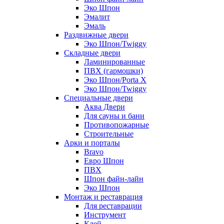
Эко Шпон
Эмалит
Эмаль
Раздвижные двери
Эко Шпон/Twiggy
Складные двери
Ламинированные
ПВХ (гармошки)
Эко Шпон/Porta X
Эко Шпон/Twiggy
Специальные двери
Аква Двери
Для сауны и бани
Противопожарные
Строительные
Арки и порталы
Bravo
Евро Шпон
ПВХ
Шпон файн-лайн
Эко Шпон
Монтаж и реставрация
Для реставрации
Инструмент
Клей