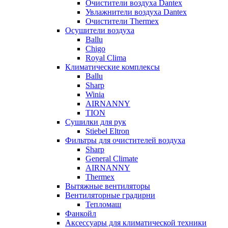
Очистители воздуха Dantex
Увлажнители воздуха Dantex
Очистители Thermex
Осушители воздуха
Ballu
Chigo
Royal Clima
Климатические комплексы
Ballu
Sharp
Winia
AIRNANNY
TION
Сушилки для рук
Stiebel Eltron
Фильтры для очистителей воздуха
Sharp
General Climate
AIRNANNY
Thermex
Вытяжные вентиляторы
Вентиляторные градирни
Тепломаш
Фанкойл
Аксессуары для климатической техники