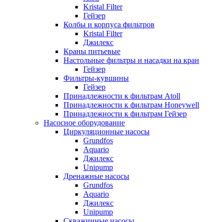
Kristal Filter
Гейзер
Колбы и корпуса фильтров
Kristal Filter
Джилекс
Краны питьевые
Настольные фильтры и насадки на кран
Гейзер
Фильтры-кувшины
Гейзер
Принадлежности к фильтрам Atoll
Принадлежности к фильтрам Honeywell
Принадлежности к фильтрам Гейзер
Насосное оборудование
Циркуляционные насосы
Grundfos
Aquario
Джилекс
Unipump
Дренажные насосы
Grundfos
Aquario
Джилекс
Unipump
Скважинные насосы