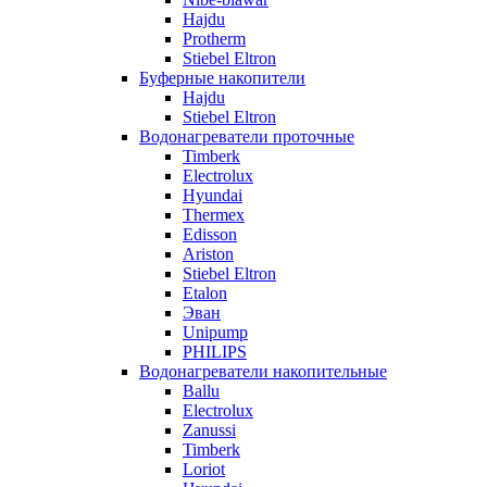
Hajdu
Protherm
Stiebel Eltron
Буферные накопители
Hajdu
Stiebel Eltron
Водонагреватели проточные
Timberk
Electrolux
Hyundai
Thermex
Edisson
Ariston
Stiebel Eltron
Etalon
Эван
Unipump
PHILIPS
Водонагреватели накопительные
Ballu
Electrolux
Zanussi
Timberk
Loriot