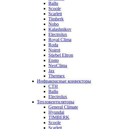
Ballu
Scoole
Scarlett
Timberk
Nobo
Kalashnikov
Electrolux
Royal Clima
Roda
Noirot
Stiebel Eltron
Ensto
NeoClima
Jax
Thermex
Инфракрасные конвекторы
CTH
Ballu
Electrolux
Тепловентиляторы
General Climate
Hyundai
TIMBERK
Scoole
Scarlett