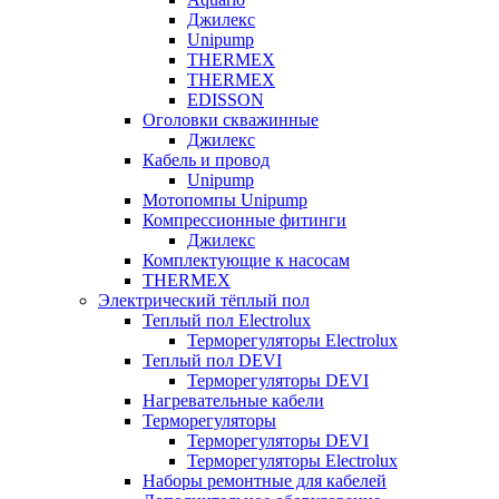
Джилекс
Unipump
THERMEX
THERMEX
EDISSON
Оголовки скважинные
Джилекс
Кабель и провод
Unipump
Мотопомпы Unipump
Компрессионные фитинги
Джилекс
Комплектующие к насосам
THERMEX
Электрический тёплый пол
Теплый пол Electrolux
Терморегуляторы Electrolux
Теплый пол DEVI
Терморегуляторы DEVI
Нагревательные кабели
Терморегуляторы
Терморегуляторы DEVI
Терморегуляторы Electrolux
Наборы ремонтные для кабелей