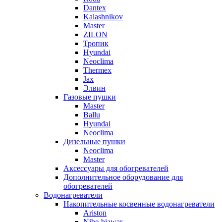
Dantex
Kalashnikov
Master
ZILON
Тропик
Hyundai
Neoclima
Thermex
Jax
Элвин
Газовые пушки
Master
Ballu
Hyundai
Neoclima
Дизельные пушки
Neoclima
Master
Аксессуары для обогревателей
Дополнительное оборудование для
обогревателей
Водонагреватели
Накопительные косвенные водонагреватели
Ariston
Nibe-biawar