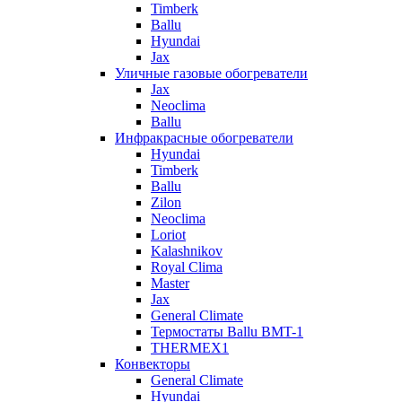
Timberk
Ballu
Hyundai
Jax
Уличные газовые обогреватели
Jax
Neoclima
Ballu
Инфракрасные обогреватели
Hyundai
Timberk
Ballu
Zilon
Neoclima
Loriot
Kalashnikov
Royal Clima
Master
Jax
General Climate
Термостаты Ballu BMT-1
THERMEX1
Конвекторы
General Climate
Hyundai