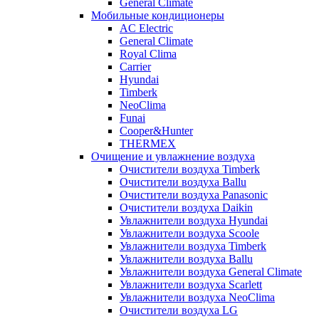
General Climate
Мобильные кондиционеры
AC Electric
General Climate
Royal Clima
Carrier
Hyundai
Timberk
NeoClima
Funai
Cooper&Hunter
THERMEX
Очищение и увлажнение воздуха
Очистители воздуха Timberk
Очистители воздуха Ballu
Очистители воздуха Panasonic
Очистители воздуха Daikin
Увлажнители воздуха Hyundai
Увлажнители воздуха Scoole
Увлажнители воздуха Timberk
Увлажнители воздуха Ballu
Увлажнители воздуха General Climate
Увлажнители воздуха Scarlett
Увлажнители воздуха NeoClima
Очистители воздуха LG