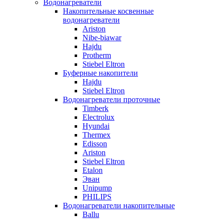
Водонагреватели
Накопительные косвенные
водонагреватели
Ariston
Nibe-biawar
Hajdu
Protherm
Stiebel Eltron
Буферные накопители
Hajdu
Stiebel Eltron
Водонагреватели проточные
Timberk
Electrolux
Hyundai
Thermex
Edisson
Ariston
Stiebel Eltron
Etalon
Эван
Unipump
PHILIPS
Водонагреватели накопительные
Ballu