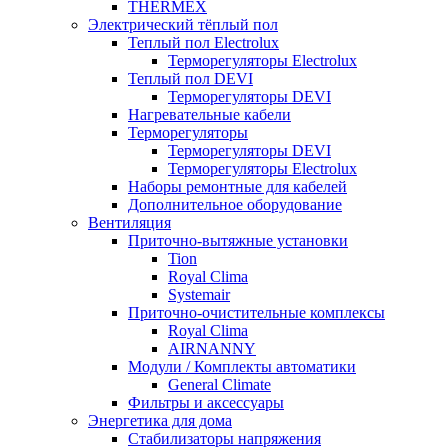
THERMEX
Электрический тёплый пол
Теплый пол Electrolux
Терморегуляторы Electrolux
Теплый пол DEVI
Терморегуляторы DEVI
Нагревательные кабели
Терморегуляторы
Терморегуляторы DEVI
Терморегуляторы Electrolux
Наборы ремонтные для кабелей
Дополнительное оборудование
Вентиляция
Приточно-вытяжные установки
Tion
Royal Clima
Systemair
Приточно-очистительные комплексы
Royal Clima
AIRNANNY
Модули / Комплекты автоматики
General Climate
Фильтры и аксессуары
Энергетика для дома
Стабилизаторы напряжения