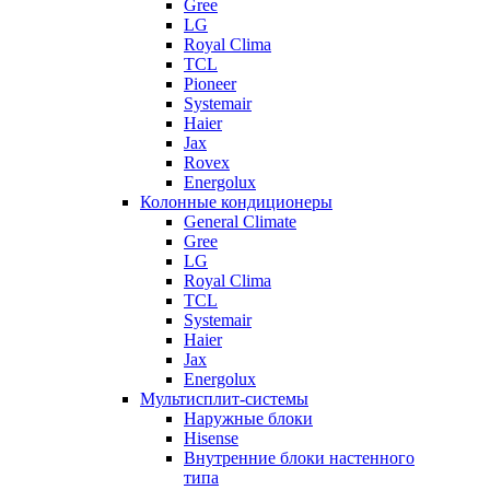
Gree
LG
Royal Clima
TCL
Pioneer
Systemair
Haier
Jax
Rovex
Energolux
Колонные кондиционеры
General Climate
Gree
LG
Royal Clima
TCL
Systemair
Haier
Jax
Energolux
Мультисплит-системы
Наружные блоки
Hisense
Внутренние блоки настенного
типа