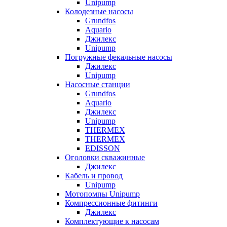
Unipump
Колодезные насосы
Grundfos
Aquario
Джилекс
Unipump
Погружные фекальные насосы
Джилекс
Unipump
Насосные станции
Grundfos
Aquario
Джилекс
Unipump
THERMEX
THERMEX
EDISSON
Оголовки скважинные
Джилекс
Кабель и провод
Unipump
Мотопомпы Unipump
Компрессионные фитинги
Джилекс
Комплектующие к насосам