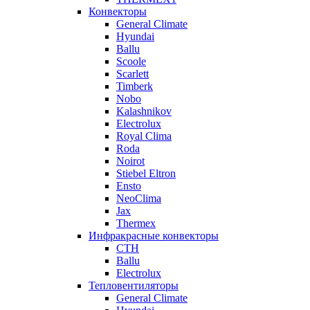
Конвекторы
General Climate
Hyundai
Ballu
Scoole
Scarlett
Timberk
Nobo
Kalashnikov
Electrolux
Royal Clima
Roda
Noirot
Stiebel Eltron
Ensto
NeoClima
Jax
Thermex
Инфракрасные конвекторы
CTH
Ballu
Electrolux
Тепловентиляторы
General Climate