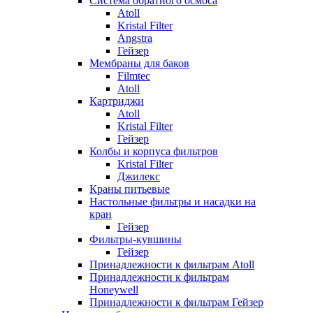
Система обратного осмоса
Atoll
Kristal Filter
Angstra
Гейзер
Мембраны для баков
Filmtec
Atoll
Картриджи
Atoll
Kristal Filter
Гейзер
Колбы и корпуса фильтров
Kristal Filter
Джилекс
Краны питьевые
Настольные фильтры и насадки на
кран
Гейзер
Фильтры-кувшины
Гейзер
Принадлежности к фильтрам Atoll
Принадлежности к фильтрам
Honeywell
Принадлежности к фильтрам Гейзер