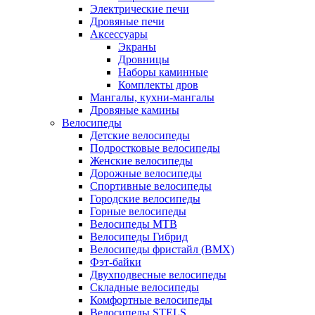
Электрические печи
Дровяные печи
Аксессуары
Экраны
Дровницы
Наборы каминные
Комплекты дров
Мангалы, кухни-мангалы
Дровяные камины
Велосипеды
Детские велосипеды
Подростковые велосипеды
Женские велосипеды
Дорожные велосипеды
Спортивные велосипеды
Городские велосипеды
Горные велосипеды
Велосипеды MTB
Велосипеды Гибрид
Велосипеды фристайл (BMX)
Фэт-байки
Двухподвесные велосипеды
Складные велосипеды
Комфортные велосипеды
Велосипеды STELS