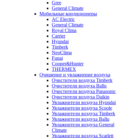
Gree
General Climate
Мобильные кондиционеры
AC Electric
General Climate
Royal Clima
Carrier
Hyundai
Timberk
NeoClima
Funai
Cooper&Hunter
THERMEX
Очищение и увлажнение воздуха
Очистители воздуха Timberk
Очистители воздуха Ballu
Очистители воздуха Panasonic
Очистители воздуха Daikin
Увлажнители воздуха Hyundai
Увлажнители воздуха Scoole
Увлажнители воздуха Timberk
Увлажнители воздуха Ballu
Увлажнители воздуха General
Climate
Увлажнители воздуха Scarlett