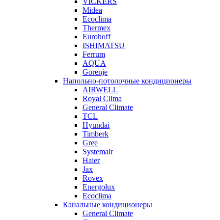
VICKERS
Midea
Ecoclima
Thermex
Eurohoff
ISHIMATSU
Ferrum
AQUA
Gorenje
Напольно-потолочные кондиционеры
AIRWELL
Royal Clima
General Climate
TCL
Hyundai
Timberk
Gree
Systemair
Haier
Jax
Rovex
Energolux
Ecoclima
Канальные кондиционеры
General Climate