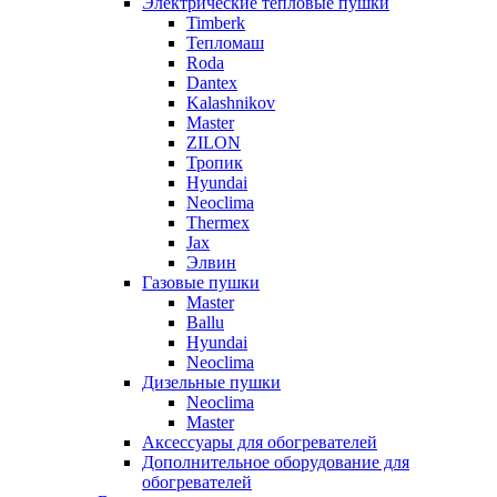
Электрические тепловые пушки
Timberk
Тепломаш
Roda
Dantex
Kalashnikov
Master
ZILON
Тропик
Hyundai
Neoclima
Thermex
Jax
Элвин
Газовые пушки
Master
Ballu
Hyundai
Neoclima
Дизельные пушки
Neoclima
Master
Аксессуары для обогревателей
Дополнительное оборудование для
обогревателей