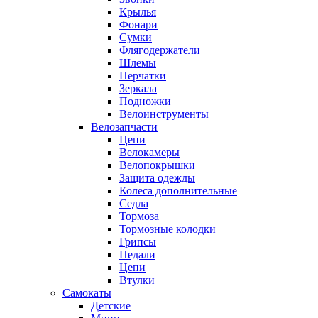
Крылья
Фонари
Сумки
Флягодержатели
Шлемы
Перчатки
Зеркала
Подножки
Велоинструменты
Велозапчасти
Цепи
Велокамеры
Велопокрышки
Защита одежды
Колеса дополнительные
Седла
Тормоза
Тормозные колодки
Грипсы
Педали
Цепи
Втулки
Самокаты
Детские