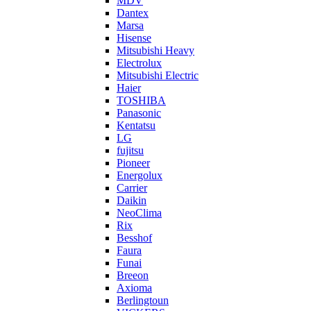
MDV
Dantex
Marsa
Hisense
Mitsubishi Heavy
Electrolux
Mitsubishi Electric
Haier
TOSHIBA
Panasonic
Kentatsu
LG
fujitsu
Pioneer
Energolux
Carrier
Daikin
NeoClima
Rix
Besshof
Faura
Funai
Breeon
Axioma
Berlingtoun