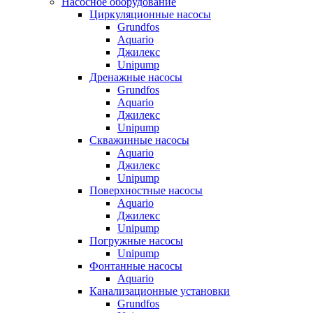
Насосное оборудование
Циркуляционные насосы
Grundfos
Aquario
Джилекс
Unipump
Дренажные насосы
Grundfos
Aquario
Джилекс
Unipump
Скважинные насосы
Aquario
Джилекс
Unipump
Поверхностные насосы
Aquario
Джилекс
Unipump
Погружные насосы
Unipump
Фонтанные насосы
Aquario
Канализационные установки
Grundfos