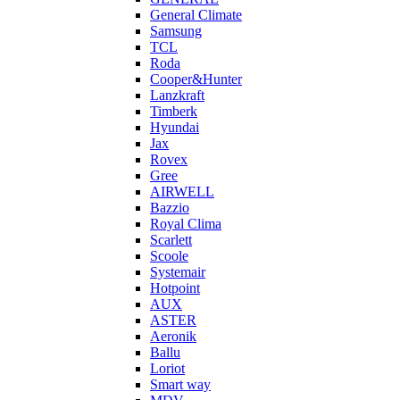
General Climate
Samsung
TCL
Roda
Cooper&Hunter
Lanzkraft
Timberk
Hyundai
Jax
Rovex
Gree
AIRWELL
Bazzio
Royal Clima
Scarlett
Scoole
Systemair
Hotpoint
AUX
ASTER
Aeronik
Ballu
Loriot
Smart way