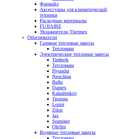
Фанкойл
Аксессуары для климатической
техники
Расходные материалы
FUJIAIRE
Увлажнители Thermex
Обогреватели
Газовые тепловые завесы
Тепломаш
Электрические тепловые завесы
Timberk
Тепломаш
Hyundai
Neoclima
Ballu
Dantex
Kalashnikov
Тропик
Loriot
Zilon
Jax
Sonniger
Olefini
Водяные тепловые завесы
Тепломаш