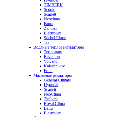
Hyundai
TIMBERK
Scoole
Scarlett
Neoclima
Faura
Zanussi
Electrolux
Stiebel Eltron
Jax
Водяные тепловентиляторы
Тепломаш
Reventon
Volcano
Kalashnikov
Frico
Масляные радиаторы
General Climate
Hyundai
Scarlett
NeoClima
Timberk
Royal Clima
Ballu
Electrolux