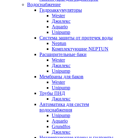
Водоснабжение
Гидроаккумуляторы
Wester
Джилекс
Aquario
Unipump
Система защиты от протечек воды
Neptun
Комплектующие NEPTUN
Расширительные баки
Wester
Джилекс
Unipump
Мембраны для баков
Wester
Unipump
Трубы ПНД
Джилекс
Автоматика для систем
водоснабжения
Unipump
Aquario
Grundfos
Джилекс
Незамерзающие краны и гидранты