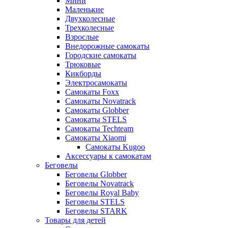
Мини
Маленькие
Двухколесные
Трехколесные
Взрослые
Внедорожные самокаты
Городские самокаты
Трюковые
Кикборды
Электросамокаты
Самокаты Foxx
Самокаты Novatrack
Самокаты Globber
Самокаты STELS
Самокаты Techteam
Самокаты Xiaomi
Самокаты Kugoo
Аксессуары к самокатам
Беговелы
Беговелы Globber
Беговелы Novatrack
Беговелы Royal Baby
Беговелы STELS
Беговелы STARK
Товары для детей