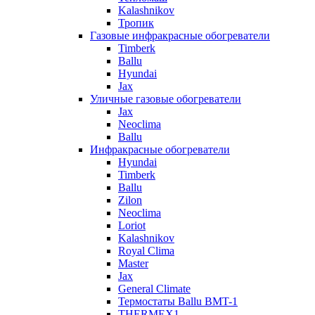
Kalashnikov
Тропик
Газовые инфракрасные обогреватели
Timberk
Ballu
Hyundai
Jax
Уличные газовые обогреватели
Jax
Neoclima
Ballu
Инфракрасные обогреватели
Hyundai
Timberk
Ballu
Zilon
Neoclima
Loriot
Kalashnikov
Royal Clima
Master
Jax
General Climate
Термостаты Ballu BMT-1
THERMEX1