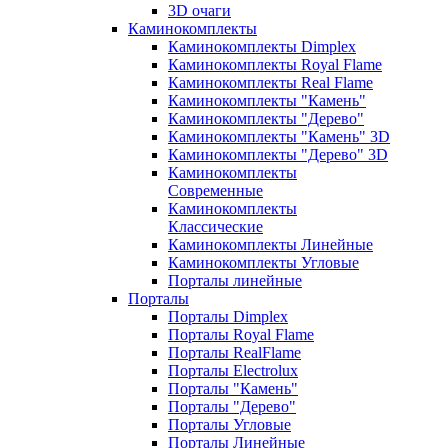
3D очаги
Каминокомплекты
Каминокомплекты Dimplex
Каминокомплекты Royal Flame
Каминокомплекты Real Flame
Каминокомплекты "Камень"
Каминокомплекты "Дерево"
Каминокомплекты "Камень" 3D
Каминокомплекты "Дерево" 3D
Каминокомплекты
Современные
Каминокомплекты
Классические
Каминокомплекты Линейные
Каминокомплекты Угловые
Порталы линейные
Порталы
Порталы Dimplex
Порталы Royal Flame
Порталы RealFlame
Порталы Electrolux
Порталы "Камень"
Порталы "Дерево"
Порталы Угловые
Порталы Линейные