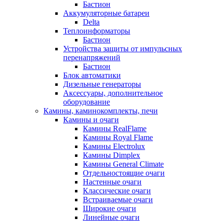
Бастион
Аккумуляторные батареи
Delta
Теплоинформаторы
Бастион
Устройства защиты от импульсных
перенапряжений
Бастион
Блок автоматики
Дизельные генераторы
Аксессуары, дополнительное
оборудование
Камины, каминокомплекты, печи
Камины и очаги
Камины RealFlame
Камины Royal Flame
Камины Electrolux
Камины Dimplex
Камины General Climate
Отдельностоящие очаги
Настенные очаги
Классические очаги
Встраиваемые очаги
Широкие очаги
Линейные очаги