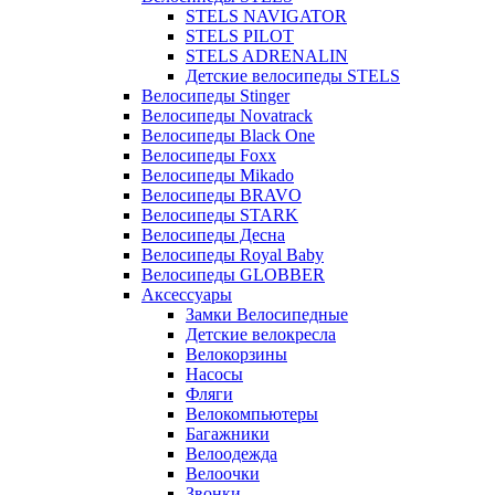
STELS NAVIGATOR
STELS PILOT
STELS ADRENALIN
Детские велосипеды STELS
Велосипеды Stinger
Велосипеды Novatrack
Велосипеды Black One
Велосипеды Foxx
Велосипеды Mikado
Велосипеды BRAVO
Велосипеды STARK
Велосипеды Десна
Велосипеды Royal Baby
Велосипеды GLOBBER
Аксессуары
Замки Велосипедные
Детские велокресла
Велокорзины
Насосы
Фляги
Велокомпьютеры
Багажники
Велоодежда
Велоочки
Звонки