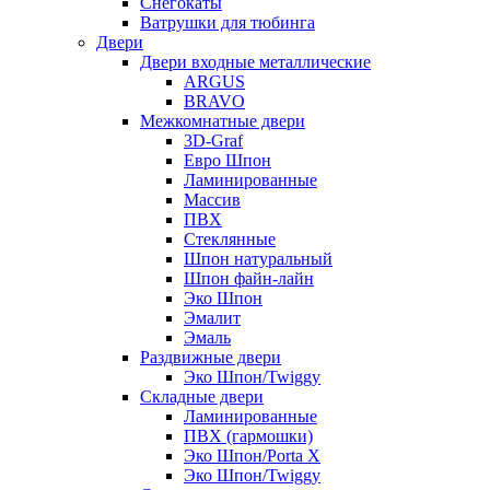
Снегокаты
Ватрушки для тюбинга
Двери
Двери входные металлические
ARGUS
BRAVO
Межкомнатные двери
3D-Graf
Евро Шпон
Ламинированные
Массив
ПВХ
Стеклянные
Шпон натуральный
Шпон файн-лайн
Эко Шпон
Эмалит
Эмаль
Раздвижные двери
Эко Шпон/Twiggy
Складные двери
Ламинированные
ПВХ (гармошки)
Эко Шпон/Porta X
Эко Шпон/Twiggy