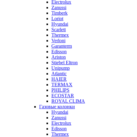
Electrolux
Zanussi
Timberk
Loriot
Hyundai
Scarlett
Thermex
Verloni
Garanterm
Edisson
Ariston
Stiebel Eltron
Unipump
Atlantic
HAIER
TERMAX
PHILIPS
ECOSTAR
ROYAL CLIMA
Газовые колонки
Hyundai
Zanussi
Electrolux
Edisson
Thermex