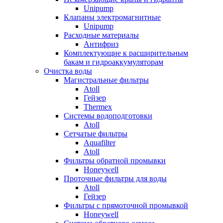
Unipump
Клапаны электромагнитные
Unipump
Расходные материалы
Антифриз
Комплектующие к расширительным
бакам и гидроаккумуляторам
Очистка воды
Магистральные фильтры
Atoll
Гейзер
Thermex
Системы водоподготовки
Atoll
Сетчатые фильтры
Aquafilter
Atoll
Фильтры обратной промывки
Honeywell
Проточные фильтры для воды
Atoll
Гейзер
Фильтры с прямоточной промывкой
Honeywell