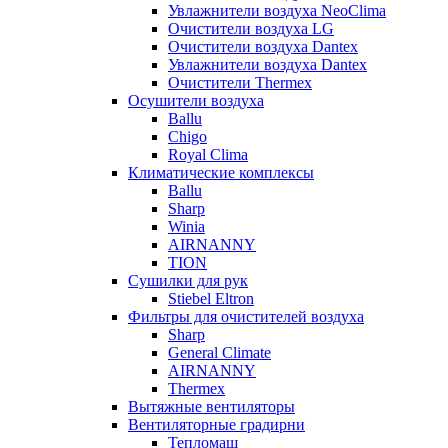
Увлажнители воздуха NeoClima
Очистители воздуха LG
Очистители воздуха Dantex
Увлажнители воздуха Dantex
Очистители Thermex
Осушители воздуха
Ballu
Chigo
Royal Clima
Климатические комплексы
Ballu
Sharp
Winia
AIRNANNY
TION
Сушилки для рук
Stiebel Eltron
Фильтры для очистителей воздуха
Sharp
General Climate
AIRNANNY
Thermex
Вытяжные вентиляторы
Вентиляторные градирни
Тепломаш