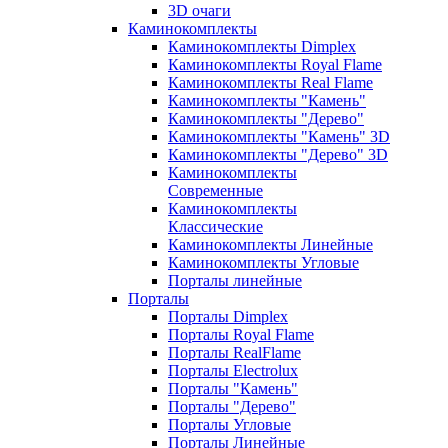
3D очаги
Каминокомплекты
Каминокомплекты Dimplex
Каминокомплекты Royal Flame
Каминокомплекты Real Flame
Каминокомплекты "Камень"
Каминокомплекты "Дерево"
Каминокомплекты "Камень" 3D
Каминокомплекты "Дерево" 3D
Каминокомплекты
Современные
Каминокомплекты
Классические
Каминокомплекты Линейные
Каминокомплекты Угловые
Порталы линейные
Порталы
Порталы Dimplex
Порталы Royal Flame
Порталы RealFlame
Порталы Electrolux
Порталы "Камень"
Порталы "Дерево"
Порталы Угловые
Порталы Линейные