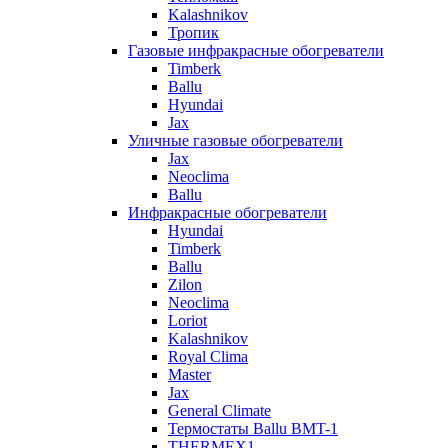
Kalashnikov
Тропик
Газовые инфракрасные обогреватели
Timberk
Ballu
Hyundai
Jax
Уличные газовые обогреватели
Jax
Neoclima
Ballu
Инфракрасные обогреватели
Hyundai
Timberk
Ballu
Zilon
Neoclima
Loriot
Kalashnikov
Royal Clima
Master
Jax
General Climate
Термостаты Ballu BMT-1
THERMEX1