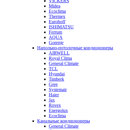
VICKERS
Midea
Ecoclima
Thermex
Eurohoff
ISHIMATSU
Ferrum
AQUA
Gorenje
Напольно-потолочные кондиционеры
AIRWELL
Royal Clima
General Climate
TCL
Hyundai
Timberk
Gree
Systemair
Haier
Jax
Rovex
Energolux
Ecoclima
Канальные кондиционеры
General Climate