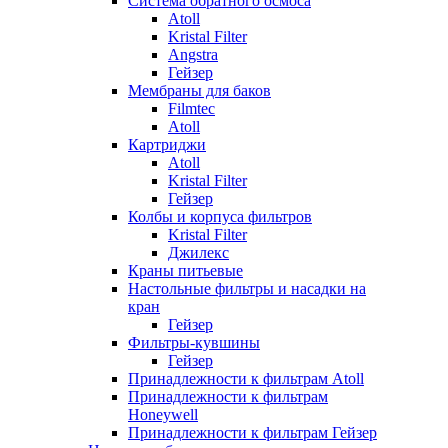
Система обратного осмоса
Atoll
Kristal Filter
Angstra
Гейзер
Мембраны для баков
Filmtec
Atoll
Картриджи
Atoll
Kristal Filter
Гейзер
Колбы и корпуса фильтров
Kristal Filter
Джилекс
Краны питьевые
Настольные фильтры и насадки на
кран
Гейзер
Фильтры-кувшины
Гейзер
Принадлежности к фильтрам Atoll
Принадлежности к фильтрам
Honeywell
Принадлежности к фильтрам Гейзер