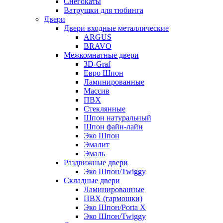
Снегокаты
Ватрушки для тюбинга
Двери
Двери входные металлические
ARGUS
BRAVO
Межкомнатные двери
3D-Graf
Евро Шпон
Ламинированные
Массив
ПВХ
Стеклянные
Шпон натуральный
Шпон файн-лайн
Эко Шпон
Эмалит
Эмаль
Раздвижные двери
Эко Шпон/Twiggy
Складные двери
Ламинированные
ПВХ (гармошки)
Эко Шпон/Porta X
Эко Шпон/Twiggy