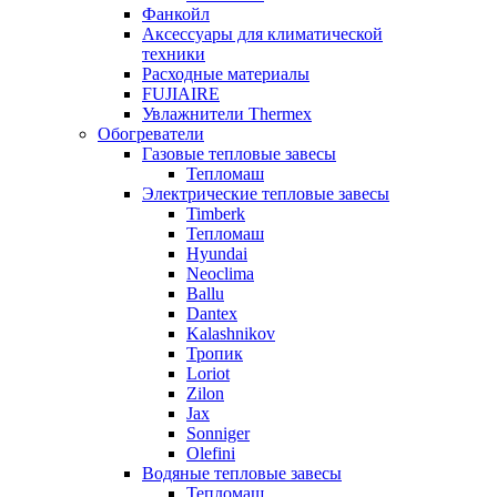
Фанкойл
Аксессуары для климатической
техники
Расходные материалы
FUJIAIRE
Увлажнители Thermex
Обогреватели
Газовые тепловые завесы
Тепломаш
Электрические тепловые завесы
Timberk
Тепломаш
Hyundai
Neoclima
Ballu
Dantex
Kalashnikov
Тропик
Loriot
Zilon
Jax
Sonniger
Olefini
Водяные тепловые завесы
Тепломаш