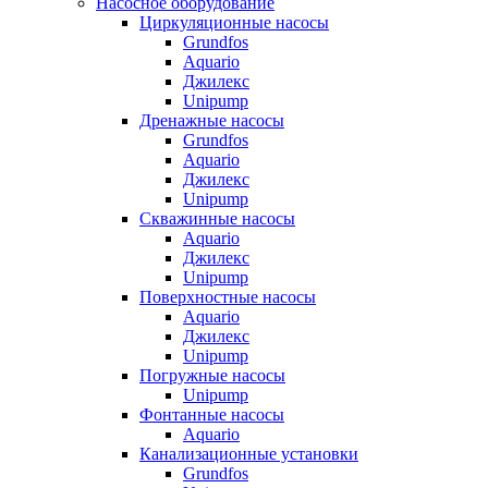
Насосное оборудование
Циркуляционные насосы
Grundfos
Aquario
Джилекс
Unipump
Дренажные насосы
Grundfos
Aquario
Джилекс
Unipump
Скважинные насосы
Aquario
Джилекс
Unipump
Поверхностные насосы
Aquario
Джилекс
Unipump
Погружные насосы
Unipump
Фонтанные насосы
Aquario
Канализационные установки
Grundfos