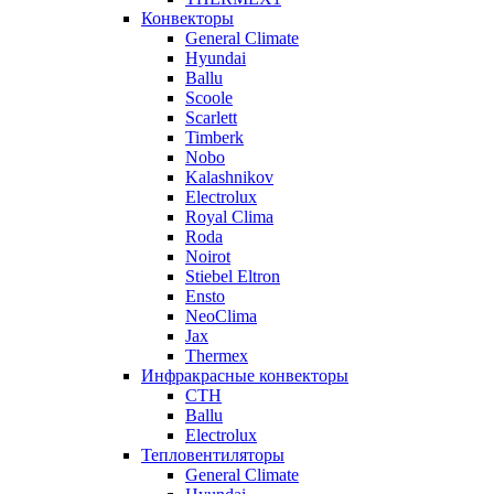
Конвекторы
General Climate
Hyundai
Ballu
Scoole
Scarlett
Timberk
Nobo
Kalashnikov
Electrolux
Royal Clima
Roda
Noirot
Stiebel Eltron
Ensto
NeoClima
Jax
Thermex
Инфракрасные конвекторы
CTH
Ballu
Electrolux
Тепловентиляторы
General Climate