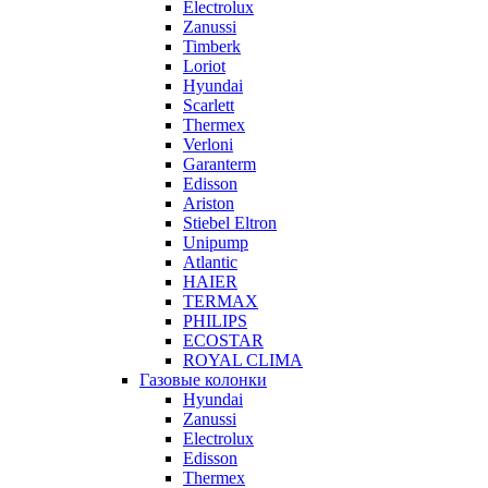
Electrolux
Zanussi
Timberk
Loriot
Hyundai
Scarlett
Thermex
Verloni
Garanterm
Edisson
Ariston
Stiebel Eltron
Unipump
Atlantic
HAIER
TERMAX
PHILIPS
ECOSTAR
ROYAL CLIMA
Газовые колонки
Hyundai
Zanussi
Electrolux
Edisson
Thermex