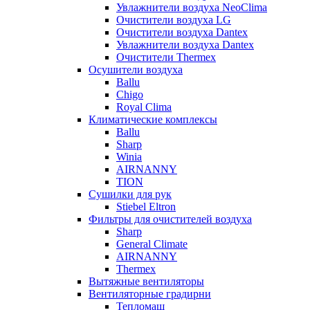
Увлажнители воздуха NeoClima
Очистители воздуха LG
Очистители воздуха Dantex
Увлажнители воздуха Dantex
Очистители Thermex
Осушители воздуха
Ballu
Chigo
Royal Clima
Климатические комплексы
Ballu
Sharp
Winia
AIRNANNY
TION
Сушилки для рук
Stiebel Eltron
Фильтры для очистителей воздуха
Sharp
General Climate
AIRNANNY
Thermex
Вытяжные вентиляторы
Вентиляторные градирни
Тепломаш