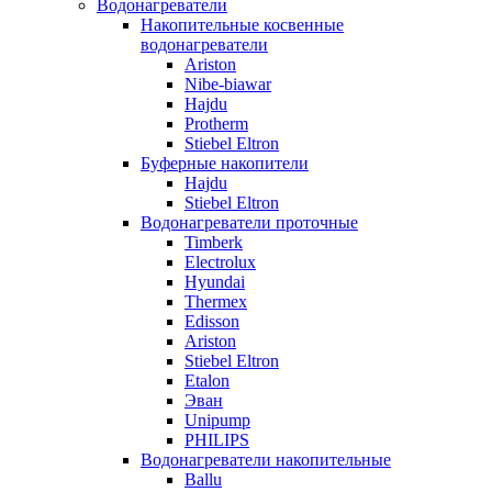
Водонагреватели
Накопительные косвенные
водонагреватели
Ariston
Nibe-biawar
Hajdu
Protherm
Stiebel Eltron
Буферные накопители
Hajdu
Stiebel Eltron
Водонагреватели проточные
Timberk
Electrolux
Hyundai
Thermex
Edisson
Ariston
Stiebel Eltron
Etalon
Эван
Unipump
PHILIPS
Водонагреватели накопительные
Ballu