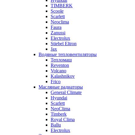
Hyundai
TIMBERK
Scoole
Scarlett
Neoclima
Faura
Zanussi
Electrolux
Stiebel Eltron
Jax
Водяные тепловентиляторы
Тепломаш
Reventon
Volcano
Kalashnikov
Frico
Масляные радиаторы
General Climate
Hyundai
Scarlett
NeoClima
Timberk
Royal Clima
Ballu
Electrolux