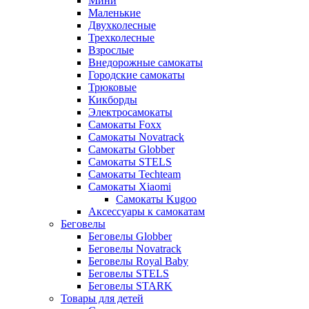
Мини
Маленькие
Двухколесные
Трехколесные
Взрослые
Внедорожные самокаты
Городские самокаты
Трюковые
Кикборды
Электросамокаты
Самокаты Foxx
Самокаты Novatrack
Самокаты Globber
Самокаты STELS
Самокаты Techteam
Самокаты Xiaomi
Самокаты Kugoo
Аксессуары к самокатам
Беговелы
Беговелы Globber
Беговелы Novatrack
Беговелы Royal Baby
Беговелы STELS
Беговелы STARK
Товары для детей