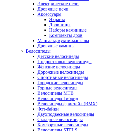
Электрические печи
Дровяные печи
Аксессуары
Экраны
Дровницы
Наборы каминные
Комплекты дров
Мангалы, кухни-мангалы
Дровяные камины
Велосипеды
Детские велосипеды
Подростковые велосипеды
Женские велосипеды
Дорожные велосипеды
Спортивные велосипеды
Городские велосипеды
Горные велосипеды
Велосипеды MTB
Велосипеды Гибрид
Велосипеды фристайл (BMX)
Фэт-байки
Двухподвесные велосипеды
Складные велосипеды
Комфортные велосипеды
Велосипеды STELS