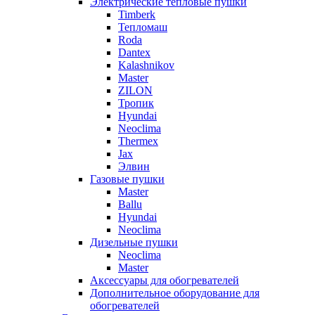
Электрические тепловые пушки
Timberk
Тепломаш
Roda
Dantex
Kalashnikov
Master
ZILON
Тропик
Hyundai
Neoclima
Thermex
Jax
Элвин
Газовые пушки
Master
Ballu
Hyundai
Neoclima
Дизельные пушки
Neoclima
Master
Аксессуары для обогревателей
Дополнительное оборудование для
обогревателей