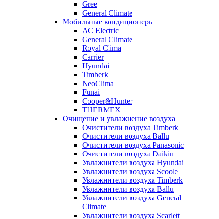
Gree
General Climate
Мобильные кондиционеры
AC Electric
General Climate
Royal Clima
Carrier
Hyundai
Timberk
NeoClima
Funai
Cooper&Hunter
THERMEX
Очищение и увлажнение воздуха
Очистители воздуха Timberk
Очистители воздуха Ballu
Очистители воздуха Panasonic
Очистители воздуха Daikin
Увлажнители воздуха Hyundai
Увлажнители воздуха Scoole
Увлажнители воздуха Timberk
Увлажнители воздуха Ballu
Увлажнители воздуха General
Climate
Увлажнители воздуха Scarlett