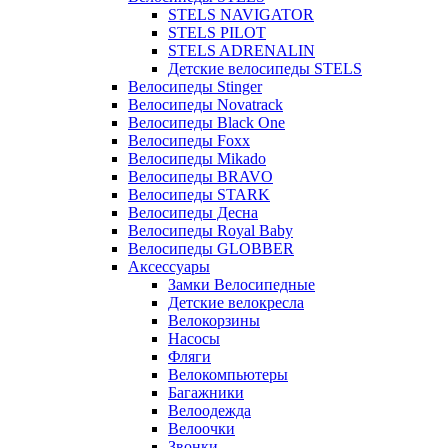
STELS NAVIGATOR
STELS PILOT
STELS ADRENALIN
Детские велосипеды STELS
Велосипеды Stinger
Велосипеды Novatrack
Велосипеды Black One
Велосипеды Foxx
Велосипеды Mikado
Велосипеды BRAVO
Велосипеды STARK
Велосипеды Десна
Велосипеды Royal Baby
Велосипеды GLOBBER
Аксессуары
Замки Велосипедные
Детские велокресла
Велокорзины
Насосы
Фляги
Велокомпьютеры
Багажники
Велоодежда
Велоочки
Звонки