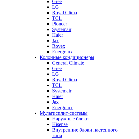
Gree
LG
Royal Clima
TCL
Pioneer
Systemair
Haier
Jax
Rovex
Energolux
Колонные кондиционеры
General Climate
Gree
LG
Royal Clima
TCL
Systemair
Haier
Jax
Energolux
Мультисплит-системы
Наружные блоки
Hisense
Внутренние блоки настенного
типа