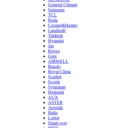
General Climate
Samsung
TCL
Roda
Cooper&Hunter
Lanzkraft
Timberk
Hyundai
Jax
Rovex
Gree
AIRWELL
Bazzio
Royal Clima
Scarlett
Scoole
Systemair
Hotpoint
AUX
ASTER
Aeronik
Ballu
Loriot
Smart way