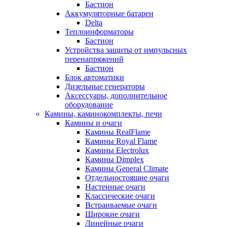
Бастион
Аккумуляторные батареи
Delta
Теплоинформаторы
Бастион
Устройства защиты от импульсных
перенапряжений
Бастион
Блок автоматики
Дизельные генераторы
Аксессуары, дополнительное
оборудование
Камины, каминокомплекты, печи
Камины и очаги
Камины RealFlame
Камины Royal Flame
Камины Electrolux
Камины Dimplex
Камины General Climate
Отдельностоящие очаги
Настенные очаги
Классические очаги
Встраиваемые очаги
Широкие очаги
Линейные очаги