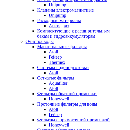
Unipump
Клапаны электромагнитные
Unipump
Расходные материалы
Антифриз
Комплектующие к расширительным
бакам и гидроаккумуляторам
Очистка воды
Магистральные фильтры
Atoll
Гейзер
Thermex
Системы водоподготовки
Atoll
Сетчатые фильтры
Aquafilter
Atoll
Фильтры обратной промывки
Honeywell
Проточные фильтры для воды
Atoll
Гейзер
Фильтры с прямоточной промывкой
Honeywell