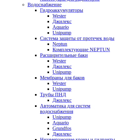
Водоснабжение
Гидроаккумуляторы
Wester
Джилекс
Aquario
Unipump
Система защиты от протечек воды
Neptun
Комплектующие NEPTUN
Расширительные баки
Wester
Джилекс
Unipump
Мембраны для баков
Wester
Unipump
Трубы ПНД
Джилекс
Автоматика для систем
водоснабжения
Unipump
Aquario
Grundfos
Джилекс
Незамерзающие краны и гидранты