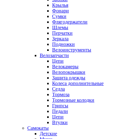
Крылья
Фонари
Сумки
Флягодержатели
Шлемы
Перчатки
Зеркала
Подножки
Велоинструменты
Велозапчасти
Цепи
Велокамеры
Велопокрышки
Защита одежды
Колеса дополнительные
Седла
Тормоза
Тормозные колодки
Грипсы
Педали
Цепи
Втулки
Самокаты
Детские