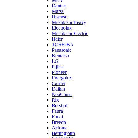
MDV
Dantex
Marsa
Hisense
Mitsubishi Heavy
Electrolux
Mitsubishi Electric
Haier
TOSHIBA
Panasonic
Kentatsu
LG
fujitsu
Pioneer
Energolux
Carrier
Daikin
NeoClima
Rix
Besshof
Faura
Funai
Breeon
Axioma
Berlingtoun