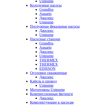
Unipump
Колодезные насосы
Grundfos
Aquario
Джилекс
Unipump
Погружные фекальные насосы
Джилекс
Unipump
Насосные станции
Grundfos
Aquario
Джилекс
Unipump
THERMEX
THERMEX
EDISSON
Оголовки скважинные
Джилекс
Кабель и провод
Unipump
Мотопомпы Unipump
Компрессионные фитинги
Джилекс
Комплектующие к насосам