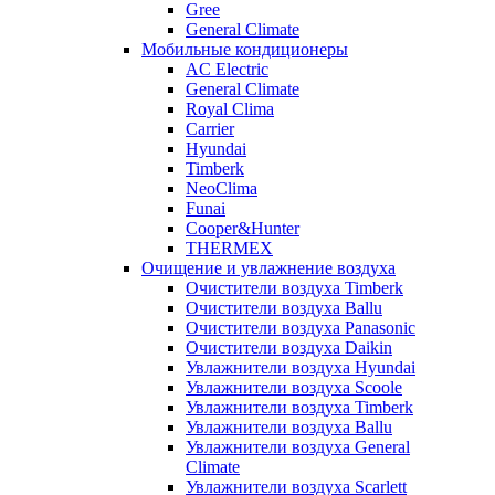
Gree
General Climate
Мобильные кондиционеры
AC Electric
General Climate
Royal Clima
Carrier
Hyundai
Timberk
NeoClima
Funai
Cooper&Hunter
THERMEX
Очищение и увлажнение воздуха
Очистители воздуха Timberk
Очистители воздуха Ballu
Очистители воздуха Panasonic
Очистители воздуха Daikin
Увлажнители воздуха Hyundai
Увлажнители воздуха Scoole
Увлажнители воздуха Timberk
Увлажнители воздуха Ballu
Увлажнители воздуха General
Climate
Увлажнители воздуха Scarlett