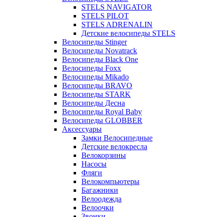
STELS NAVIGATOR
STELS PILOT
STELS ADRENALIN
Детские велосипеды STELS
Велосипеды Stinger
Велосипеды Novatrack
Велосипеды Black One
Велосипеды Foxx
Велосипеды Mikado
Велосипеды BRAVO
Велосипеды STARK
Велосипеды Десна
Велосипеды Royal Baby
Велосипеды GLOBBER
Аксессуары
Замки Велосипедные
Детские велокресла
Велокорзины
Насосы
Фляги
Велокомпьютеры
Багажники
Велоодежда
Велоочки
Звонки