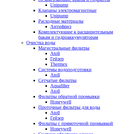
Unipump
Клапаны электромагнитные
Unipump
Расходные материалы
Антифриз
Комплектующие к расширительным
бакам и гидроаккумуляторам
Очистка воды
Магистральные фильтры
Atoll
Гейзер
Thermex
Системы водоподготовки
Atoll
Сетчатые фильтры
Aquafilter
Atoll
Фильтры обратной промывки
Honeywell
Проточные фильтры для воды
Atoll
Гейзер
Фильтры с прямоточной промывкой
Honeywell