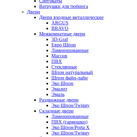
Снегокаты
Ватрушки для тюбинга
Двери
Двери входные металлические
ARGUS
BRAVO
Межкомнатные двери
3D-Graf
Евро Шпон
Ламинированные
Массив
ПВХ
Стеклянные
Шпон натуральный
Шпон файн-лайн
Эко Шпон
Эмалит
Эмаль
Раздвижные двери
Эко Шпон/Twiggy
Складные двери
Ламинированные
ПВХ (гармошки)
Эко Шпон/Porta X
Эко Шпон/Twiggy