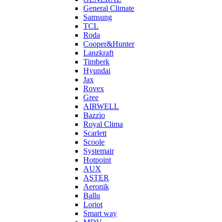
General Climate
Samsung
TCL
Roda
Cooper&Hunter
Lanzkraft
Timberk
Hyundai
Jax
Rovex
Gree
AIRWELL
Bazzio
Royal Clima
Scarlett
Scoole
Systemair
Hotpoint
AUX
ASTER
Aeronik
Ballu
Loriot
Smart way