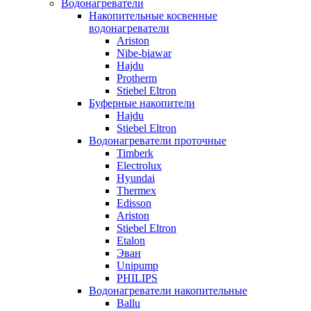
Водонагреватели
Накопительные косвенные
водонагреватели
Ariston
Nibe-biawar
Hajdu
Protherm
Stiebel Eltron
Буферные накопители
Hajdu
Stiebel Eltron
Водонагреватели проточные
Timberk
Electrolux
Hyundai
Thermex
Edisson
Ariston
Stiebel Eltron
Etalon
Эван
Unipump
PHILIPS
Водонагреватели накопительные
Ballu