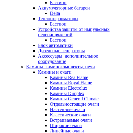
Бастион
Аккумуляторные батареи
Delta
Теплоинформаторы
Бастион
Устройства защиты от импульсных
перенапряжений
Бастион
Блок автоматики
Дизельные генераторы
Аксессуары, дополнительное
оборудование
Камины, каминокомплекты, печи
Камины и очаги
Камины RealFlame
Камины Royal Flame
Камины Electrolux
Камины Dimplex
Камины General Climate
Отдельностоящие очаги
Настенные очаги
Классические очаги
Встраиваемые очаги
Широкие очаги
Линейные очаги