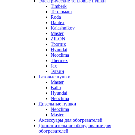
Электрические тепловые пушки
Timberk
Тепломаш
Roda
Dantex
Kalashnikov
Master
ZILON
Тропик
Hyundai
Neoclima
Thermex
Jax
Элвин
Газовые пушки
Master
Ballu
Hyundai
Neoclima
Дизельные пушки
Neoclima
Master
Аксессуары для обогревателей
Дополнительное оборудование для
обогревателей