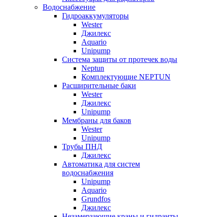
Водоснабжение
Гидроаккумуляторы
Wester
Джилекс
Aquario
Unipump
Система защиты от протечек воды
Neptun
Комплектующие NEPTUN
Расширительные баки
Wester
Джилекс
Unipump
Мембраны для баков
Wester
Unipump
Трубы ПНД
Джилекс
Автоматика для систем
водоснабжения
Unipump
Aquario
Grundfos
Джилекс
Незамерзающие краны и гидранты