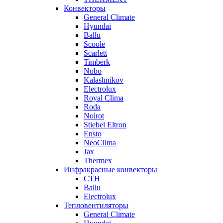
Конвекторы
General Climate
Hyundai
Ballu
Scoole
Scarlett
Timberk
Nobo
Kalashnikov
Electrolux
Royal Clima
Roda
Noirot
Stiebel Eltron
Ensto
NeoClima
Jax
Thermex
Инфракрасные конвекторы
CTH
Ballu
Electrolux
Тепловентиляторы
General Climate