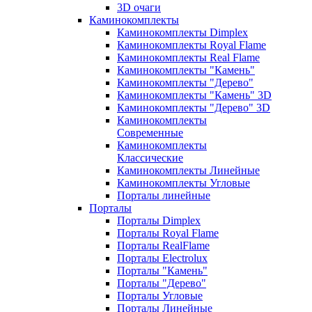
3D очаги
Каминокомплекты
Каминокомплекты Dimplex
Каминокомплекты Royal Flame
Каминокомплекты Real Flame
Каминокомплекты "Камень"
Каминокомплекты "Дерево"
Каминокомплекты "Камень" 3D
Каминокомплекты "Дерево" 3D
Каминокомплекты
Современные
Каминокомплекты
Классические
Каминокомплекты Линейные
Каминокомплекты Угловые
Порталы линейные
Порталы
Порталы Dimplex
Порталы Royal Flame
Порталы RealFlame
Порталы Electrolux
Порталы "Камень"
Порталы "Дерево"
Порталы Угловые
Порталы Линейные