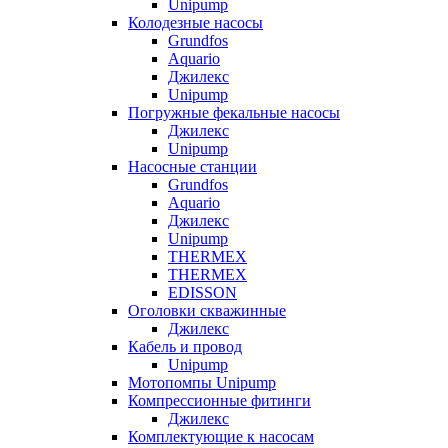
Unipump
Колодезные насосы
Grundfos
Aquario
Джилекс
Unipump
Погружные фекальные насосы
Джилекс
Unipump
Насосные станции
Grundfos
Aquario
Джилекс
Unipump
THERMEX
THERMEX
EDISSON
Оголовки скважинные
Джилекс
Кабель и провод
Unipump
Мотопомпы Unipump
Компрессионные фитинги
Джилекс
Комплектующие к насосам