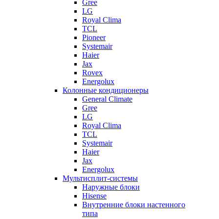
Gree
LG
Royal Clima
TCL
Pioneer
Systemair
Haier
Jax
Rovex
Energolux
Колонные кондиционеры
General Climate
Gree
LG
Royal Clima
TCL
Systemair
Haier
Jax
Energolux
Мультисплит-системы
Наружные блоки
Hisense
Внутренние блоки настенного
типа