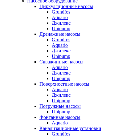
Насосное оборудование
Циркуляционные насосы
Grundfos
Aquario
Джилекс
Unipump
Дренажные насосы
Grundfos
Aquario
Джилекс
Unipump
Скважинные насосы
Aquario
Джилекс
Unipump
Поверхностные насосы
Aquario
Джилекс
Unipump
Погружные насосы
Unipump
Фонтанные насосы
Aquario
Канализационные установки
Grundfos