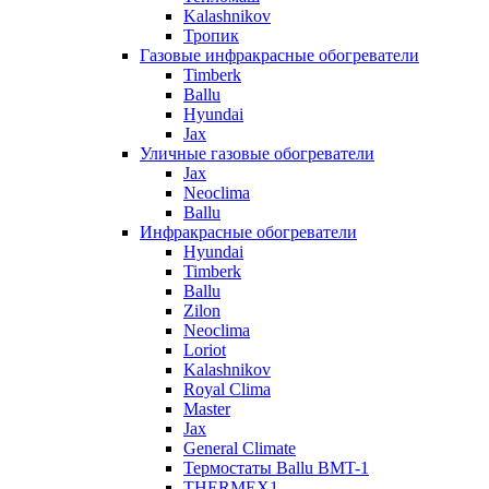
Kalashnikov
Тропик
Газовые инфракрасные обогреватели
Timberk
Ballu
Hyundai
Jax
Уличные газовые обогреватели
Jax
Neoclima
Ballu
Инфракрасные обогреватели
Hyundai
Timberk
Ballu
Zilon
Neoclima
Loriot
Kalashnikov
Royal Clima
Master
Jax
General Climate
Термостаты Ballu BMT-1
THERMEX1