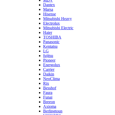
MDV
Dantex
Marsa
Hisense
Mitsubishi Heavy
Electrolux
Mitsubishi Electric
Haier
TOSHIBA
Panasonic
Kentatsu
LG
fujitsu
Pioneer
Energolux
Carrier
Daikin
NeoClima
Rix
Besshof
Faura
Funai
Breeon
Axioma
Berlingtoun