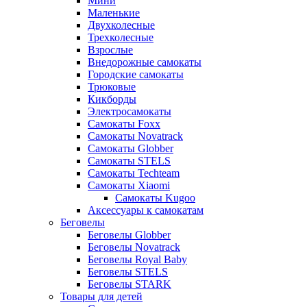
Мини
Маленькие
Двухколесные
Трехколесные
Взрослые
Внедорожные самокаты
Городские самокаты
Трюковые
Кикборды
Электросамокаты
Самокаты Foxx
Самокаты Novatrack
Самокаты Globber
Самокаты STELS
Самокаты Techteam
Самокаты Xiaomi
Самокаты Kugoo
Аксессуары к самокатам
Беговелы
Беговелы Globber
Беговелы Novatrack
Беговелы Royal Baby
Беговелы STELS
Беговелы STARK
Товары для детей