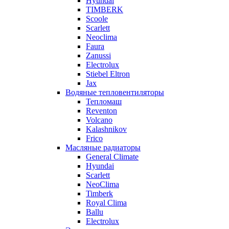
Hyundai
TIMBERK
Scoole
Scarlett
Neoclima
Faura
Zanussi
Electrolux
Stiebel Eltron
Jax
Водяные тепловентиляторы
Тепломаш
Reventon
Volcano
Kalashnikov
Frico
Масляные радиаторы
General Climate
Hyundai
Scarlett
NeoClima
Timberk
Royal Clima
Ballu
Electrolux