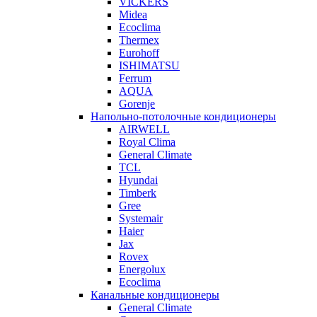
VICKERS
Midea
Ecoclima
Thermex
Eurohoff
ISHIMATSU
Ferrum
AQUA
Gorenje
Напольно-потолочные кондиционеры
AIRWELL
Royal Clima
General Climate
TCL
Hyundai
Timberk
Gree
Systemair
Haier
Jax
Rovex
Energolux
Ecoclima
Канальные кондиционеры
General Climate