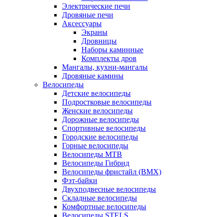
Электрические печи
Дровяные печи
Аксессуары
Экраны
Дровницы
Наборы каминные
Комплекты дров
Мангалы, кухни-мангалы
Дровяные камины
Велосипеды
Детские велосипеды
Подростковые велосипеды
Женские велосипеды
Дорожные велосипеды
Спортивные велосипеды
Городские велосипеды
Горные велосипеды
Велосипеды MTB
Велосипеды Гибрид
Велосипеды фристайл (BMX)
Фэт-байки
Двухподвесные велосипеды
Складные велосипеды
Комфортные велосипеды
Велосипеды STELS