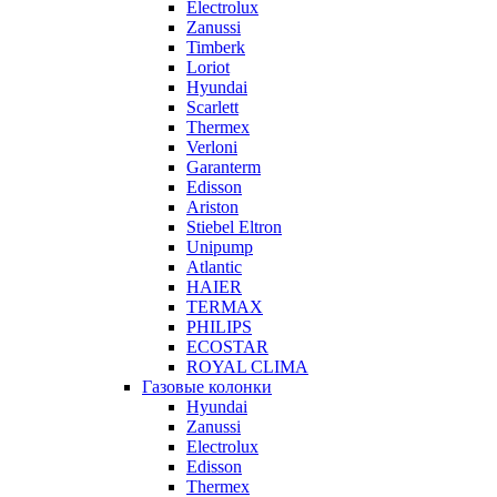
Electrolux
Zanussi
Timberk
Loriot
Hyundai
Scarlett
Thermex
Verloni
Garanterm
Edisson
Ariston
Stiebel Eltron
Unipump
Atlantic
HAIER
TERMAX
PHILIPS
ECOSTAR
ROYAL CLIMA
Газовые колонки
Hyundai
Zanussi
Electrolux
Edisson
Thermex