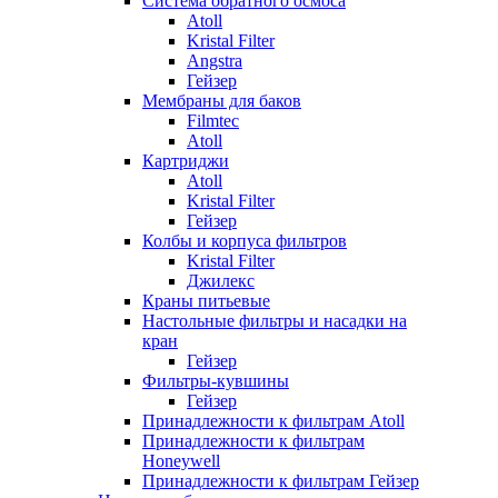
Система обратного осмоса
Atoll
Kristal Filter
Angstra
Гейзер
Мембраны для баков
Filmtec
Atoll
Картриджи
Atoll
Kristal Filter
Гейзер
Колбы и корпуса фильтров
Kristal Filter
Джилекс
Краны питьевые
Настольные фильтры и насадки на
кран
Гейзер
Фильтры-кувшины
Гейзер
Принадлежности к фильтрам Atoll
Принадлежности к фильтрам
Honeywell
Принадлежности к фильтрам Гейзер