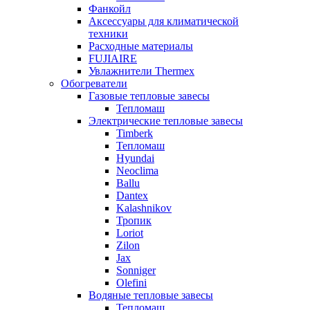
Фанкойл
Аксессуары для климатической
техники
Расходные материалы
FUJIAIRE
Увлажнители Thermex
Обогреватели
Газовые тепловые завесы
Тепломаш
Электрические тепловые завесы
Timberk
Тепломаш
Hyundai
Neoclima
Ballu
Dantex
Kalashnikov
Тропик
Loriot
Zilon
Jax
Sonniger
Olefini
Водяные тепловые завесы
Тепломаш