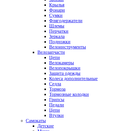
Крылья
Фонари
Сумки
Флягодержатели
Шлемы
Перчатки
Зеркала
Подножки
Велоинструменты
Велозапчасти
Цепи
Велокамеры
Велопокрышки
Защита одежды
Колеса дополнительные
Седла
Тормоза
Тормозные колодки
Грипсы
Педали
Цепи
Втулки
Самокаты
Детские