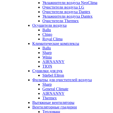
Увлажнители воздуха NeoClima
Очистители воздуха LG
Очистители воздуха Dantex
Увлажнители воздуха Dantex
Очистители Thermex
Осушители воздуха
Ballu
Chigo
Royal Clima
Климатические комплексы
Ballu
Sharp
Winia
AIRNANNY
TION
Сушилки для рук
Stiebel Eltron
Фильтры для очистителей воздуха
Sharp
General Climate
AIRNANNY
Thermex
Вытяжные вентиляторы
Вентиляторные градирни
Тепломаш