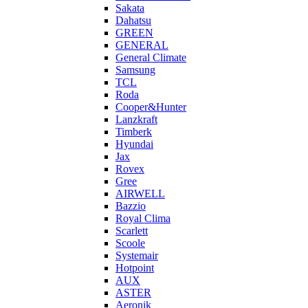
Sakata
Dahatsu
GREEN
GENERAL
General Climate
Samsung
TCL
Roda
Cooper&Hunter
Lanzkraft
Timberk
Hyundai
Jax
Rovex
Gree
AIRWELL
Bazzio
Royal Clima
Scarlett
Scoole
Systemair
Hotpoint
AUX
ASTER
Aeronik