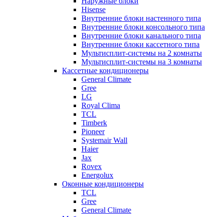
Наружные блоки
Hisense
Внутренние блоки настенного типа
Внутренние блоки консольного типа
Внутренние блоки канального типа
Внутренние блоки кассетного типа
Мультисплит-системы на 2 комнаты
Мультисплит-системы на 3 комнаты
Кассетные кондиционеры
General Climate
Gree
LG
Royal Clima
TCL
Timberk
Pioneer
Systemair Wall
Haier
Jax
Rovex
Energolux
Оконные кондиционеры
TCL
Gree
General Climate