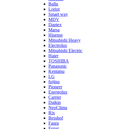
Ballu
Loriot
Smart way
MDV
Dantex
Marsa
Hisense
Mitsubishi Heavy
Electrolux
Mitsubishi Electric
Haier
TOSHIBA
Panasonic
Kentatsu
LG
fujitsu
Pioneer
Energolux
Carrier
Daikin
NeoClima
Rix
Besshof
Faura
Funai