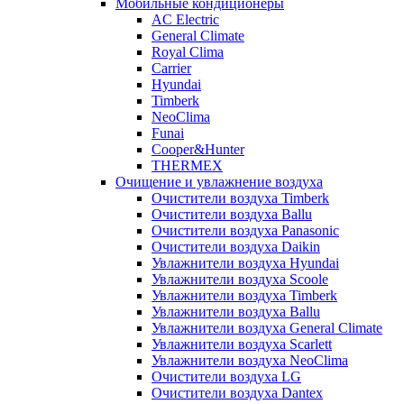
Мобильные кондиционеры
AC Electric
General Climate
Royal Clima
Carrier
Hyundai
Timberk
NeoClima
Funai
Cooper&Hunter
THERMEX
Очищение и увлажнение воздуха
Очистители воздуха Timberk
Очистители воздуха Ballu
Очистители воздуха Panasonic
Очистители воздуха Daikin
Увлажнители воздуха Hyundai
Увлажнители воздуха Scoole
Увлажнители воздуха Timberk
Увлажнители воздуха Ballu
Увлажнители воздуха General Climate
Увлажнители воздуха Scarlett
Увлажнители воздуха NeoClima
Очистители воздуха LG
Очистители воздуха Dantex