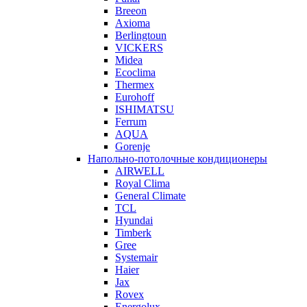
Breeon
Axioma
Berlingtoun
VICKERS
Midea
Ecoclima
Thermex
Eurohoff
ISHIMATSU
Ferrum
AQUA
Gorenje
Напольно-потолочные кондиционеры
AIRWELL
Royal Clima
General Climate
TCL
Hyundai
Timberk
Gree
Systemair
Haier
Jax
Rovex
Energolux