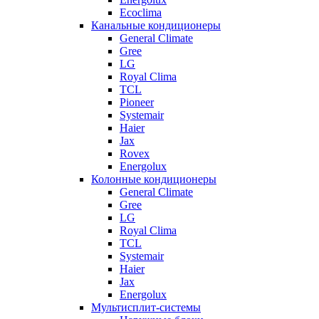
Ecoclima
Канальные кондиционеры
General Climate
Gree
LG
Royal Clima
TCL
Pioneer
Systemair
Haier
Jax
Rovex
Energolux
Колонные кондиционеры
General Climate
Gree
LG
Royal Clima
TCL
Systemair
Haier
Jax
Energolux
Мультисплит-системы