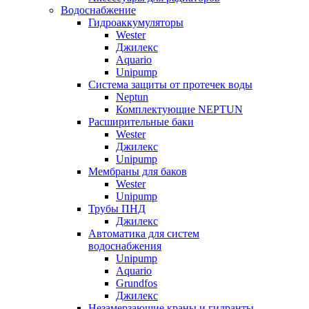
Водоснабжение
Гидроаккумуляторы
Wester
Джилекс
Aquario
Unipump
Система защиты от протечек воды
Neptun
Комплектующие NEPTUN
Расширительные баки
Wester
Джилекс
Unipump
Мембраны для баков
Wester
Unipump
Трубы ПНД
Джилекс
Автоматика для систем
водоснабжения
Unipump
Aquario
Grundfos
Джилекс
Незамерзающие краны и гидранты