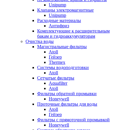
Unipump
Клапаны электромагнитные
Unipump
Расходные материалы
Антифриз
Комплектующие к расширительным
бакам и гидроаккумуляторам
Очистка воды
Магистральные фильтры
Atoll
Гейзер
Thermex
Системы водоподготовки
Atoll
Сетчатые фильтры
Aquafilter
Atoll
Фильтры обратной промывки
Honeywell
Проточные фильтры для воды
Atoll
Гейзер
Фильтры с прямоточной промывкой
Honeywell