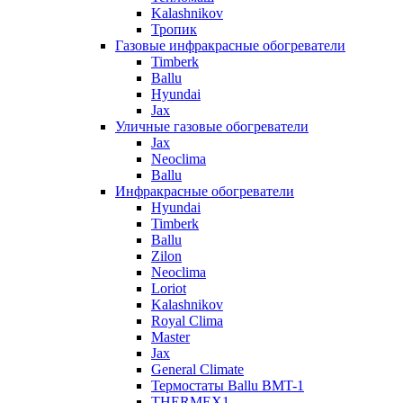
Kalashnikov
Тропик
Газовые инфракрасные обогреватели
Timberk
Ballu
Hyundai
Jax
Уличные газовые обогреватели
Jax
Neoclima
Ballu
Инфракрасные обогреватели
Hyundai
Timberk
Ballu
Zilon
Neoclima
Loriot
Kalashnikov
Royal Clima
Master
Jax
General Climate
Термостаты Ballu BMT-1
THERMEX1