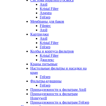
Система обратного осмоса
Atoll
Kristal Filter
Angstra
Гейзер
Мембраны для баков
Filmtec
Atoll
Картриджи
Atoll
Kristal Filter
Гейзер
Колбы и корпуса фильтров
Kristal Filter
Джилекс
Краны питьевые
Настольные фильтры и насадки на
кран
Гейзер
Фильтры-кувшины
Гейзер
Принадлежности к фильтрам Atoll
Принадлежности к фильтрам
Honeywell
Принадлежности к фильтрам Гейзер