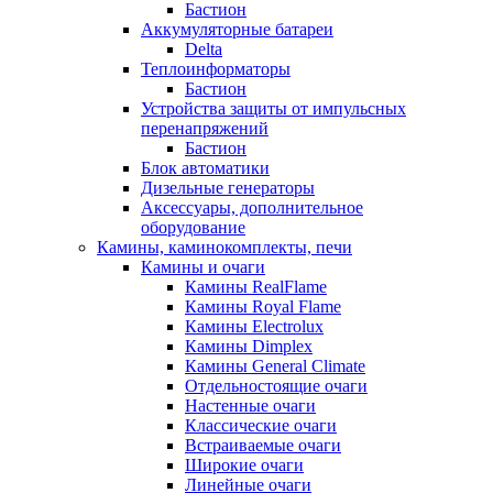
Бастион
Аккумуляторные батареи
Delta
Теплоинформаторы
Бастион
Устройства защиты от импульсных
перенапряжений
Бастион
Блок автоматики
Дизельные генераторы
Аксессуары, дополнительное
оборудование
Камины, каминокомплекты, печи
Камины и очаги
Камины RealFlame
Камины Royal Flame
Камины Electrolux
Камины Dimplex
Камины General Climate
Отдельностоящие очаги
Настенные очаги
Классические очаги
Встраиваемые очаги
Широкие очаги
Линейные очаги