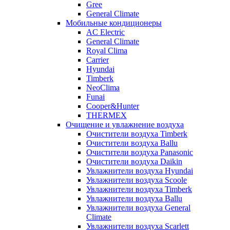
Gree
General Climate
Мобильные кондиционеры
AC Electric
General Climate
Royal Clima
Carrier
Hyundai
Timberk
NeoClima
Funai
Cooper&Hunter
THERMEX
Очищение и увлажнение воздуха
Очистители воздуха Timberk
Очистители воздуха Ballu
Очистители воздуха Panasonic
Очистители воздуха Daikin
Увлажнители воздуха Hyundai
Увлажнители воздуха Scoole
Увлажнители воздуха Timberk
Увлажнители воздуха Ballu
Увлажнители воздуха General
Climate
Увлажнители воздуха Scarlett