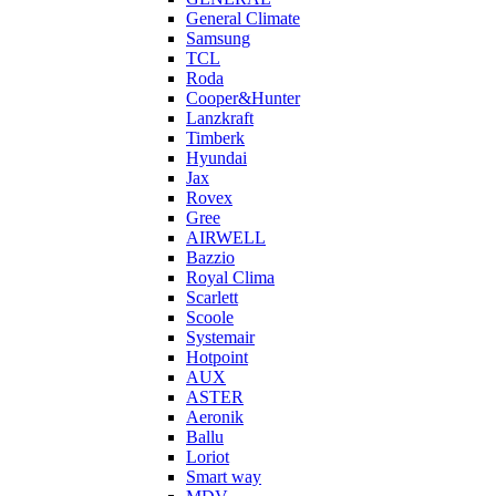
General Climate
Samsung
TCL
Roda
Cooper&Hunter
Lanzkraft
Timberk
Hyundai
Jax
Rovex
Gree
AIRWELL
Bazzio
Royal Clima
Scarlett
Scoole
Systemair
Hotpoint
AUX
ASTER
Aeronik
Ballu
Loriot
Smart way