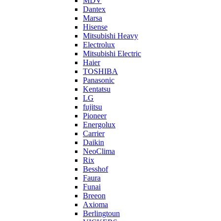
MDV
Dantex
Marsa
Hisense
Mitsubishi Heavy
Electrolux
Mitsubishi Electric
Haier
TOSHIBA
Panasonic
Kentatsu
LG
fujitsu
Pioneer
Energolux
Carrier
Daikin
NeoClima
Rix
Besshof
Faura
Funai
Breeon
Axioma
Berlingtoun