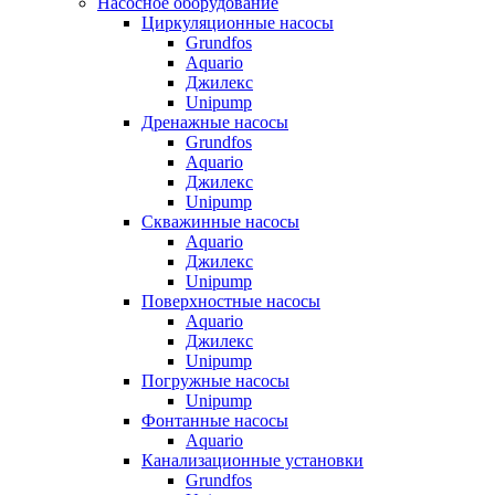
Насосное оборудование
Циркуляционные насосы
Grundfos
Aquario
Джилекс
Unipump
Дренажные насосы
Grundfos
Aquario
Джилекс
Unipump
Скважинные насосы
Aquario
Джилекс
Unipump
Поверхностные насосы
Aquario
Джилекс
Unipump
Погружные насосы
Unipump
Фонтанные насосы
Aquario
Канализационные установки
Grundfos