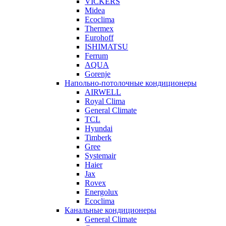
VICKERS
Midea
Ecoclima
Thermex
Eurohoff
ISHIMATSU
Ferrum
AQUA
Gorenje
Напольно-потолочные кондиционеры
AIRWELL
Royal Clima
General Climate
TCL
Hyundai
Timberk
Gree
Systemair
Haier
Jax
Rovex
Energolux
Ecoclima
Канальные кондиционеры
General Climate