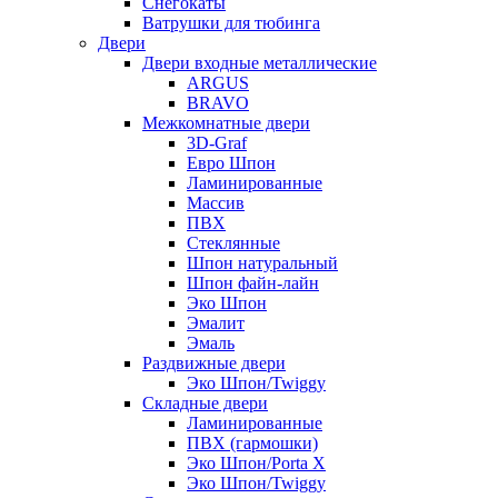
Снегокаты
Ватрушки для тюбинга
Двери
Двери входные металлические
ARGUS
BRAVO
Межкомнатные двери
3D-Graf
Евро Шпон
Ламинированные
Массив
ПВХ
Стеклянные
Шпон натуральный
Шпон файн-лайн
Эко Шпон
Эмалит
Эмаль
Раздвижные двери
Эко Шпон/Twiggy
Складные двери
Ламинированные
ПВХ (гармошки)
Эко Шпон/Porta X
Эко Шпон/Twiggy