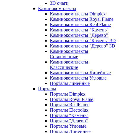
3D очаги
Каминокомплекты
Каминокомплекты Dimplex
Каминокомплекты Royal Flame
Каминокомплекты Real Flame
Каминокомплекты "Камень"
Каминокомплекты "Дерево"
Каминокомплекты "Камень" 3D
Каминокомплекты "Дерево" 3D
Каминокомплекты
Современные
Каминокомплекты
Классические
Каминокомплекты Линейные
Каминокомплекты Угловые
Порталы линейные
Порталы
Порталы Dimplex
Порталы Royal Flame
Порталы RealFlame
Порталы Electrolux
Порталы "Камень"
Порталы "Дерево"
Порталы Угловые
Порталы Линейные