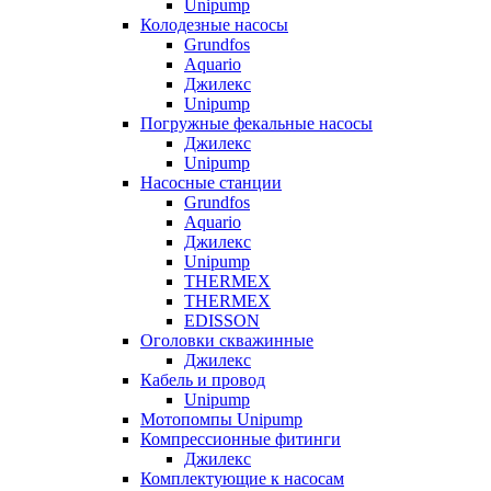
Unipump
Колодезные насосы
Grundfos
Aquario
Джилекс
Unipump
Погружные фекальные насосы
Джилекс
Unipump
Насосные станции
Grundfos
Aquario
Джилекс
Unipump
THERMEX
THERMEX
EDISSON
Оголовки скважинные
Джилекс
Кабель и провод
Unipump
Мотопомпы Unipump
Компрессионные фитинги
Джилекс
Комплектующие к насосам