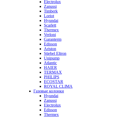
Electrolux
Zanussi
Timberk
Loriot
Hyundai
Scarlett
Thermex
Verloni
Garanterm
Edisson
Ariston
Stiebel Eltron
Unipump
Atlantic
HAIER
TERMAX
PHILIPS
ECOSTAR
ROYAL CLIMA
Газовые колонки
Hyundai
Zanussi
Electrolux
Edisson
Thermex