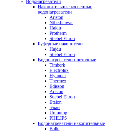
Водонагреватели
Накопительные косвенные
водонагреватели
Ariston
Nibe-biawar
Hajdu
Protherm
Stiebel Eltron
Буферные накопители
Hajdu
Stiebel Eltron
Водонагреватели проточные
Timberk
Electrolux
Hyundai
Thermex
Edisson
Ariston
Stiebel Eltron
Etalon
Эван
Unipump
PHILIPS
Водонагреватели накопительные
Ballu