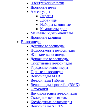
Электрические печи
Дровяные печи
Аксессуары
Экраны
Дровницы
Наборы каминные
Комплекты дров
Мангалы, кухни-мангалы
Дровяные камины
Велосипеды
Детские велосипеды
Подростковые велосипеды
Женские велосипеды
Дорожные велосипеды
Спортивные велосипеды
Городские велосипеды
Горные велосипеды
Велосипеды MTB
Велосипеды Гибрид
Велосипеды фристайл (BMX)
Фэт-байки
Двухподвесные велосипеды
Складные велосипеды
Комфортные велосипеды
Велосипеды STELS