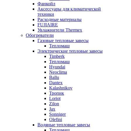
Фанкойл
Аксессуары для климатической
техники
Расходные материалы
FUJIAIRE
Увлажнители Thermex
Обогреватели
Газовые тепловые завесы
Тепломаш
Электрические тепловые завесы
Timberk
Тепломаш
Hyundai
Neoclima
Ballu
Dantex
Kalashnikov
Тропик
Loriot
Zilon
Jax
Sonniger
Olefini
Водяные тепловые завесы
Тепломаш