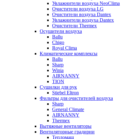
Увлажнители воздуха NeoClima
Очистители воздуха LG
Очистители воздуха Dantex
Увлажнители воздуха Dantex
Очистители Thermex
Осушители воздуха
Ballu
Chigo
Royal Clima
Климатические комплексы
Ballu
Sharp
Winia
AIRNANNY
TION
Сушилки для рук
Stiebel Eltron
Фильтры для очистителей воздуха
Sharp
General Climate
AIRNANNY
Thermex
Вытяжные вентиляторы
Вентиляторные градирни
Тепломаш