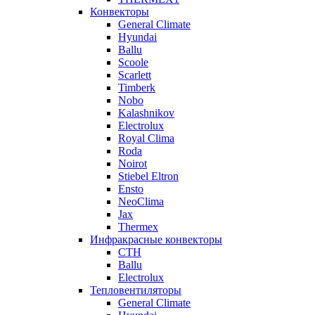
Конвекторы
General Climate
Hyundai
Ballu
Scoole
Scarlett
Timberk
Nobo
Kalashnikov
Electrolux
Royal Clima
Roda
Noirot
Stiebel Eltron
Ensto
NeoClima
Jax
Thermex
Инфракрасные конвекторы
CTH
Ballu
Electrolux
Тепловентиляторы
General Climate