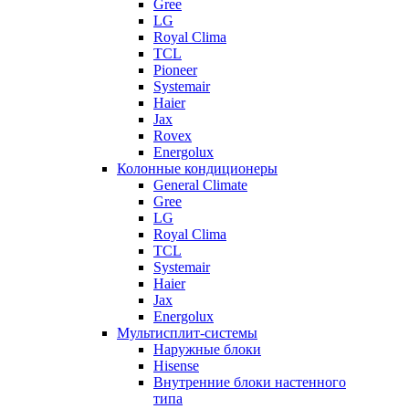
Gree
LG
Royal Clima
TCL
Pioneer
Systemair
Haier
Jax
Rovex
Energolux
Колонные кондиционеры
General Climate
Gree
LG
Royal Clima
TCL
Systemair
Haier
Jax
Energolux
Мультисплит-системы
Наружные блоки
Hisense
Внутренние блоки настенного
типа