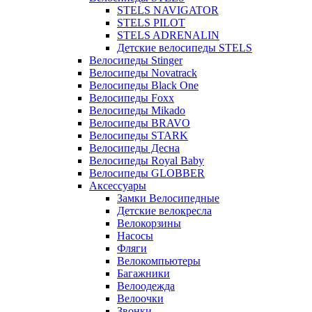
STELS NAVIGATOR
STELS PILOT
STELS ADRENALIN
Детские велосипеды STELS
Велосипеды Stinger
Велосипеды Novatrack
Велосипеды Black One
Велосипеды Foxx
Велосипеды Mikado
Велосипеды BRAVO
Велосипеды STARK
Велосипеды Десна
Велосипеды Royal Baby
Велосипеды GLOBBER
Аксессуары
Замки Велосипедные
Детские велокресла
Велокорзины
Насосы
Фляги
Велокомпьютеры
Багажники
Велоодежда
Велоочки
Звонки