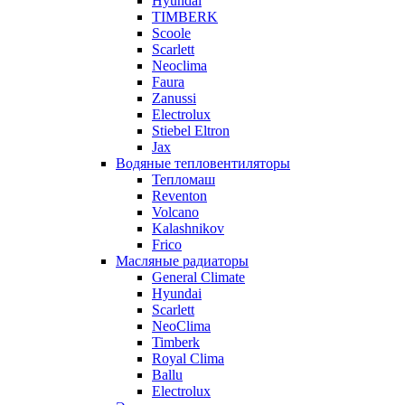
Hyundai
TIMBERK
Scoole
Scarlett
Neoclima
Faura
Zanussi
Electrolux
Stiebel Eltron
Jax
Водяные тепловентиляторы
Тепломаш
Reventon
Volcano
Kalashnikov
Frico
Масляные радиаторы
General Climate
Hyundai
Scarlett
NeoClima
Timberk
Royal Clima
Ballu
Electrolux