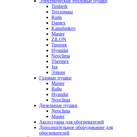
Электрические тепловые пушки
Timberk
Тепломаш
Roda
Dantex
Kalashnikov
Master
ZILON
Тропик
Hyundai
Neoclima
Thermex
Jax
Элвин
Газовые пушки
Master
Ballu
Hyundai
Neoclima
Дизельные пушки
Neoclima
Master
Аксессуары для обогревателей
Дополнительное оборудование для
обогревателей