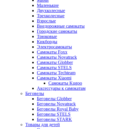
Мини
Маленькие
Двухколесные
Трехколесные
Взрослые
Внедорожные самокаты
Городские самокаты
Трюковые
Кикборды
Электросамокаты
Самокаты Foxx
Самокаты Novatrack
Самокаты Globber
Самокаты STELS
Самокаты Techteam
Самокаты Xiaomi
Самокаты Kugoo
Аксессуары к самокатам
Беговелы
Беговелы Globber
Беговелы Novatrack
Беговелы Royal Baby
Беговелы STELS
Беговелы STARK
Товары для детей