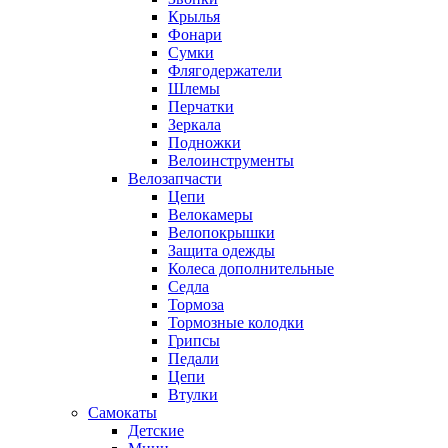
Крылья
Фонари
Сумки
Флягодержатели
Шлемы
Перчатки
Зеркала
Подножки
Велоинструменты
Велозапчасти
Цепи
Велокамеры
Велопокрышки
Защита одежды
Колеса дополнительные
Седла
Тормоза
Тормозные колодки
Грипсы
Педали
Цепи
Втулки
Самокаты
Детские