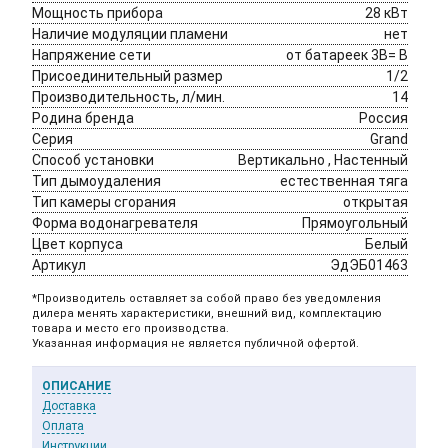
Мощность прибора
28 кВт
Наличие модуляции пламени
нет
Напряжение сети
от батареек 3В= В
Присоединительный размер
1/2
Производительность, л/мин.
14
Родина бренда 
Россия
Серия
Grand
Способ установки
Вертикально , Настенный
Тип дымоудаления
естественная тяга
Тип камеры сгорания
открытая
Форма водонагревателя
Прямоугольный
Цвет корпуса 
Белый
Артикул
ЭдЭБ01463
*Производитель оставляет за собой право без уведомления
дилера менять характеристики, внешний вид, комплектацию
товара и место его производства.
Указанная информация не является публичной офертой.
ОПИСАНИЕ
Доставка
Оплата
Инструкции