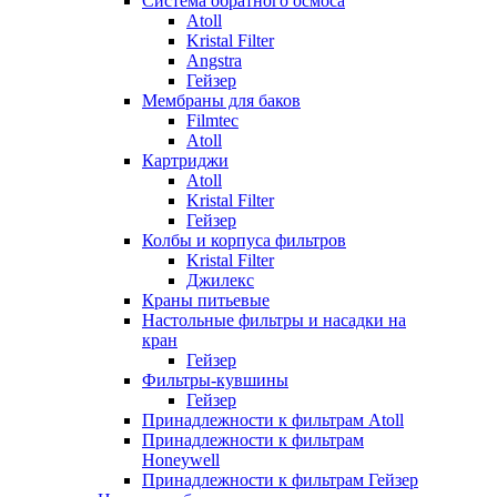
Система обратного осмоса
Atoll
Kristal Filter
Angstra
Гейзер
Мембраны для баков
Filmtec
Atoll
Картриджи
Atoll
Kristal Filter
Гейзер
Колбы и корпуса фильтров
Kristal Filter
Джилекс
Краны питьевые
Настольные фильтры и насадки на
кран
Гейзер
Фильтры-кувшины
Гейзер
Принадлежности к фильтрам Atoll
Принадлежности к фильтрам
Honeywell
Принадлежности к фильтрам Гейзер