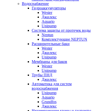
Водоснабжение
Гидроаккумуляторы
Wester
Джилекс
Aquario
Unipump
Система защиты от протечек воды
Neptun
Комплектующие NEPTUN
Расширительные баки
Wester
Джилекс
Unipump
Мембраны для баков
Wester
Unipump
Трубы ПНД
Джилекс
Автоматика для систем
водоснабжения
Unipump
Aquario
Grundfos
Джилекс
Незамерзающие краны и гидранты