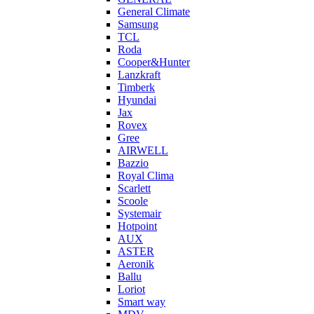
General Climate
Samsung
TCL
Roda
Cooper&Hunter
Lanzkraft
Timberk
Hyundai
Jax
Rovex
Gree
AIRWELL
Bazzio
Royal Clima
Scarlett
Scoole
Systemair
Hotpoint
AUX
ASTER
Aeronik
Ballu
Loriot
Smart way