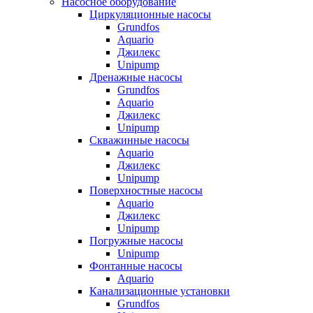
Насосное оборудование
Циркуляционные насосы
Grundfos
Aquario
Джилекс
Unipump
Дренажные насосы
Grundfos
Aquario
Джилекс
Unipump
Скважинные насосы
Aquario
Джилекс
Unipump
Поверхностные насосы
Aquario
Джилекс
Unipump
Погружные насосы
Unipump
Фонтанные насосы
Aquario
Канализационные установки
Grundfos