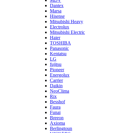
MDV
Dantex
Marsa
Hisense
Mitsubishi Heavy
Electrolux
Mitsubishi Electric
Haier
TOSHIBA
Panasonic
Kentatsu
LG
fujitsu
Pioneer
Energolux
Carrier
Daikin
NeoClima
Rix
Besshof
Faura
Funai
Breeon
Axioma
Berlingtoun