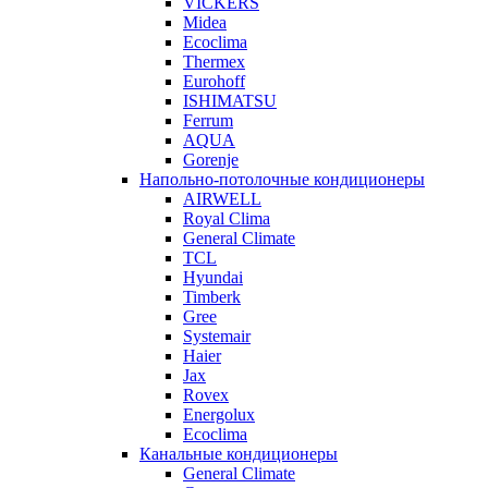
VICKERS
Midea
Ecoclima
Thermex
Eurohoff
ISHIMATSU
Ferrum
AQUA
Gorenje
Напольно-потолочные кондиционеры
AIRWELL
Royal Clima
General Climate
TCL
Hyundai
Timberk
Gree
Systemair
Haier
Jax
Rovex
Energolux
Ecoclima
Канальные кондиционеры
General Climate