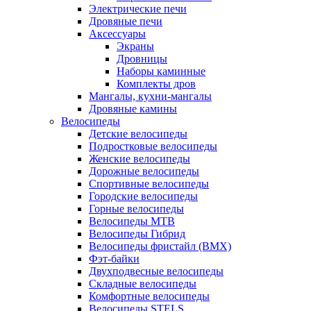
Электрические печи
Дровяные печи
Аксессуары
Экраны
Дровницы
Наборы каминные
Комплекты дров
Мангалы, кухни-мангалы
Дровяные камины
Велосипеды
Детские велосипеды
Подростковые велосипеды
Женские велосипеды
Дорожные велосипеды
Спортивные велосипеды
Городские велосипеды
Горные велосипеды
Велосипеды MTB
Велосипеды Гибрид
Велосипеды фристайл (BMX)
Фэт-байки
Двухподвесные велосипеды
Складные велосипеды
Комфортные велосипеды
Велосипеды STELS