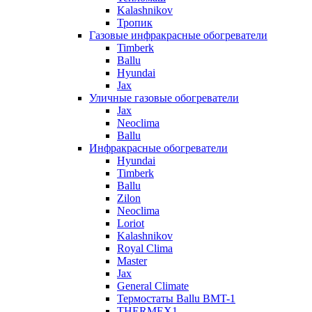
Kalashnikov
Тропик
Газовые инфракрасные обогреватели
Timberk
Ballu
Hyundai
Jax
Уличные газовые обогреватели
Jax
Neoclima
Ballu
Инфракрасные обогреватели
Hyundai
Timberk
Ballu
Zilon
Neoclima
Loriot
Kalashnikov
Royal Clima
Master
Jax
General Climate
Термостаты Ballu BMT-1
THERMEX1