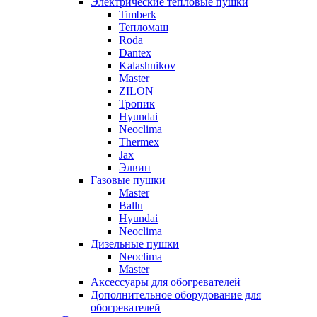
Электрические тепловые пушки
Timberk
Тепломаш
Roda
Dantex
Kalashnikov
Master
ZILON
Тропик
Hyundai
Neoclima
Thermex
Jax
Элвин
Газовые пушки
Master
Ballu
Hyundai
Neoclima
Дизельные пушки
Neoclima
Master
Аксессуары для обогревателей
Дополнительное оборудование для
обогревателей