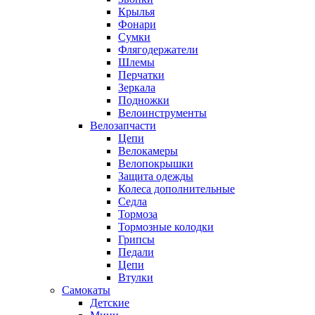
Крылья
Фонари
Сумки
Флягодержатели
Шлемы
Перчатки
Зеркала
Подножки
Велоинструменты
Велозапчасти
Цепи
Велокамеры
Велопокрышки
Защита одежды
Колеса дополнительные
Седла
Тормоза
Тормозные колодки
Грипсы
Педали
Цепи
Втулки
Самокаты
Детские