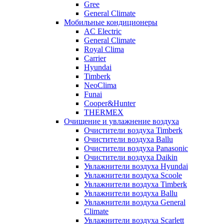
Gree
General Climate
Мобильные кондиционеры
AC Electric
General Climate
Royal Clima
Carrier
Hyundai
Timberk
NeoClima
Funai
Cooper&Hunter
THERMEX
Очищение и увлажнение воздуха
Очистители воздуха Timberk
Очистители воздуха Ballu
Очистители воздуха Panasonic
Очистители воздуха Daikin
Увлажнители воздуха Hyundai
Увлажнители воздуха Scoole
Увлажнители воздуха Timberk
Увлажнители воздуха Ballu
Увлажнители воздуха General
Climate
Увлажнители воздуха Scarlett