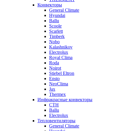
Конвекторы
General Climate
Hyundai
Ballu
Scoole
Scarlett
Timberk
Nobo
Kalashnikov
Electrolux
Royal Clima
Roda
Noirot
Stiebel Eltron
Ensto
NeoClima
Jax
Thermex
Инфракрасные конвекторы
CTH
Ballu
Electrolux
Тепловентиляторы
General Climate