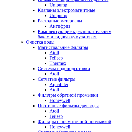
Unipump
Клапаны электромагнитные
Unipump
Расходные материалы
Антифриз
Комплектующие к расширительным
бакам и гидроаккумуляторам
Очистка воды
Магистральные фильтры
Atoll
Гейзер
Thermex
Системы водоподготовки
Atoll
Сетчатые фильтры
Aquafilter
Atoll
Фильтры обратной промывки
Honeywell
Проточные фильтры для воды
Atoll
Гейзер
Фильтры с прямоточной промывкой
Honeywell