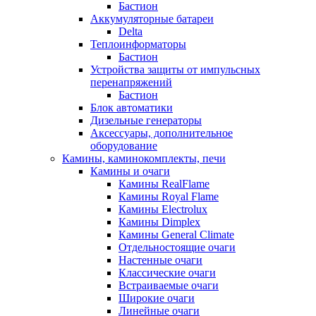
Бастион
Аккумуляторные батареи
Delta
Теплоинформаторы
Бастион
Устройства защиты от импульсных
перенапряжений
Бастион
Блок автоматики
Дизельные генераторы
Аксессуары, дополнительное
оборудование
Камины, каминокомплекты, печи
Камины и очаги
Камины RealFlame
Камины Royal Flame
Камины Electrolux
Камины Dimplex
Камины General Climate
Отдельностоящие очаги
Настенные очаги
Классические очаги
Встраиваемые очаги
Широкие очаги
Линейные очаги