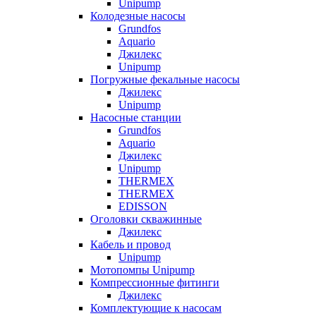
Unipump
Колодезные насосы
Grundfos
Aquario
Джилекс
Unipump
Погружные фекальные насосы
Джилекс
Unipump
Насосные станции
Grundfos
Aquario
Джилекс
Unipump
THERMEX
THERMEX
EDISSON
Оголовки скважинные
Джилекс
Кабель и провод
Unipump
Мотопомпы Unipump
Компрессионные фитинги
Джилекс
Комплектующие к насосам