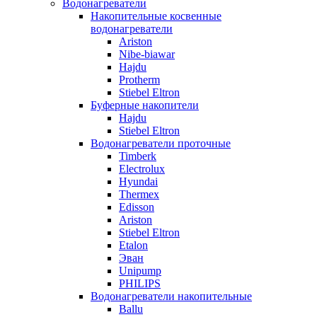
Водонагреватели
Накопительные косвенные
водонагреватели
Ariston
Nibe-biawar
Hajdu
Protherm
Stiebel Eltron
Буферные накопители
Hajdu
Stiebel Eltron
Водонагреватели проточные
Timberk
Electrolux
Hyundai
Thermex
Edisson
Ariston
Stiebel Eltron
Etalon
Эван
Unipump
PHILIPS
Водонагреватели накопительные
Ballu