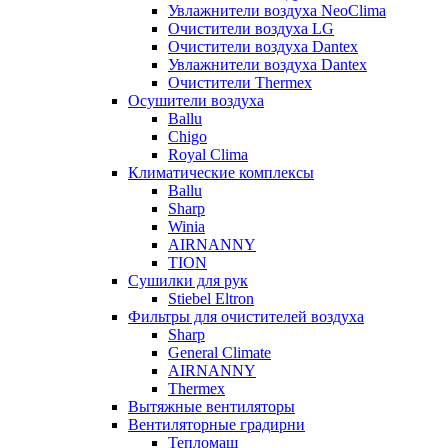
Увлажнители воздуха NeoClima
Очистители воздуха LG
Очистители воздуха Dantex
Увлажнители воздуха Dantex
Очистители Thermex
Осушители воздуха
Ballu
Chigo
Royal Clima
Климатические комплексы
Ballu
Sharp
Winia
AIRNANNY
TION
Сушилки для рук
Stiebel Eltron
Фильтры для очистителей воздуха
Sharp
General Climate
AIRNANNY
Thermex
Вытяжные вентиляторы
Вентиляторные градирни
Тепломаш