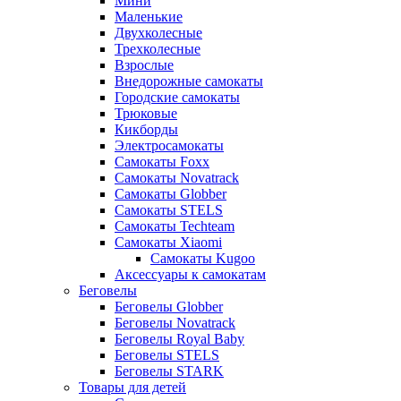
Мини
Маленькие
Двухколесные
Трехколесные
Взрослые
Внедорожные самокаты
Городские самокаты
Трюковые
Кикборды
Электросамокаты
Самокаты Foxx
Самокаты Novatrack
Самокаты Globber
Самокаты STELS
Самокаты Techteam
Самокаты Xiaomi
Самокаты Kugoo
Аксессуары к самокатам
Беговелы
Беговелы Globber
Беговелы Novatrack
Беговелы Royal Baby
Беговелы STELS
Беговелы STARK
Товары для детей