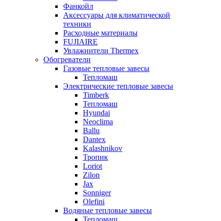
Фанкойл
Аксессуары для климатической
техники
Расходные материалы
FUJIAIRE
Увлажнители Thermex
Обогреватели
Газовые тепловые завесы
Тепломаш
Электрические тепловые завесы
Timberk
Тепломаш
Hyundai
Neoclima
Ballu
Dantex
Kalashnikov
Тропик
Loriot
Zilon
Jax
Sonniger
Olefini
Водяные тепловые завесы
Тепломаш