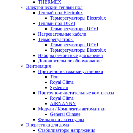
THERMEX
Электрический тёплый пол
Теплый пол Electrolux
Терморегуляторы Electrolux
Теплый пол DEVI
Терморегуляторы DEVI
Нагревательные кабели
Терморегуляторы
Терморегуляторы DEVI
Терморегуляторы Electrolux
Наборы ремонтные для кабелей
Дополнительное оборудование
Вентиляция
Приточно-вытяжные установки
Tion
Royal Clima
Systemair
Приточно-очистительные комплексы
Royal Clima
AIRNANNY
Модули / Комплекты автоматики
General Climate
Фильтры и аксессуары
Энергетика для дома
Стабилизаторы напряжения