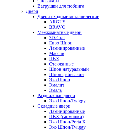
Снегокаты
Ватрушки для тюбинга
Двери
Двери входные металлические
ARGUS
BRAVO
Межкомнатные двери
3D-Graf
Евро Шпон
Ламинированные
Массив
ПВХ
Стеклянные
Шпон натуральный
Шпон файн-лайн
Эко Шпон
Эмалит
Эмаль
Раздвижные двери
Эко Шпон/Twiggy
Складные двери
Ламинированные
ПВХ (гармошки)
Эко Шпон/Porta X
Эко Шпон/Twiggy