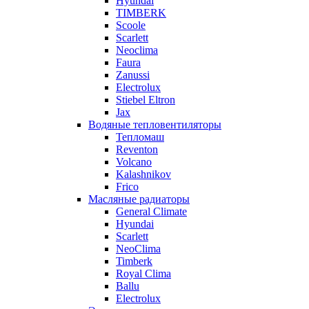
Hyundai
TIMBERK
Scoole
Scarlett
Neoclima
Faura
Zanussi
Electrolux
Stiebel Eltron
Jax
Водяные тепловентиляторы
Тепломаш
Reventon
Volcano
Kalashnikov
Frico
Масляные радиаторы
General Climate
Hyundai
Scarlett
NeoClima
Timberk
Royal Clima
Ballu
Electrolux