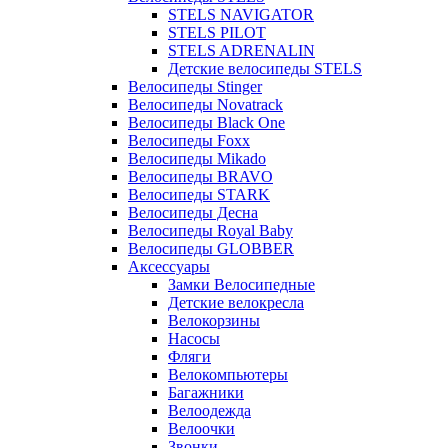
STELS NAVIGATOR
STELS PILOT
STELS ADRENALIN
Детские велосипеды STELS
Велосипеды Stinger
Велосипеды Novatrack
Велосипеды Black One
Велосипеды Foxx
Велосипеды Mikado
Велосипеды BRAVO
Велосипеды STARK
Велосипеды Десна
Велосипеды Royal Baby
Велосипеды GLOBBER
Аксессуары
Замки Велосипедные
Детские велокресла
Велокорзины
Насосы
Фляги
Велокомпьютеры
Багажники
Велоодежда
Велоочки
Звонки