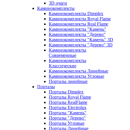
3D очаги
Каминокомплекты
Каминокомплекты Dimplex
Каминокомплекты Royal Flame
Каминокомплекты Real Flame
Каминокомплекты "Камень"
Каминокомплекты "Дерево"
Каминокомплекты "Камень" 3D
Каминокомплекты "Дерево" 3D
Каминокомплекты
Современные
Каминокомплекты
Классические
Каминокомплекты Линейные
Каминокомплекты Угловые
Порталы линейные
Порталы
Порталы Dimplex
Порталы Royal Flame
Порталы RealFlame
Порталы Electrolux
Порталы "Камень"
Порталы "Дерево"
Порталы Угловые
Порталы Линейные