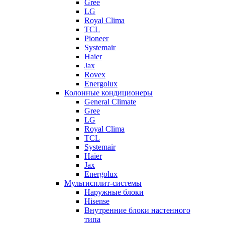
Gree
LG
Royal Clima
TCL
Pioneer
Systemair
Haier
Jax
Rovex
Energolux
Колонные кондиционеры
General Climate
Gree
LG
Royal Clima
TCL
Systemair
Haier
Jax
Energolux
Мультисплит-системы
Наружные блоки
Hisense
Внутренние блоки настенного
типа