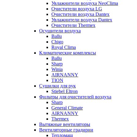
Увлажнители воздуха NeoClima
Очистители воздуха LG
Очистители воздуха Dantex
Увлажнители воздуха Dantex
Очистители Thermex
Осушители воздуха
Ballu
Chigo
Royal Clima
Климатические комплексы
Ballu
Sharp
Winia
AIRNANNY
TION
Сушилки для рук
Stiebel Eltron
Фильтры для очистителей воздуха
Sharp
General Climate
AIRNANNY
Thermex
Вытяжные вентиляторы
Вентиляторные градирни
Тепломаш