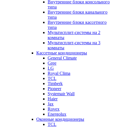
Внутренние блоки консольного
типа
Внутренние блоки канального
типа
Внутренние блоки кассетного
типа
Мультисплит-системы на 2
комнаты
Мультисплит-системы на 3
комнаты
Кассетные кондиционеры
General Climate
Gree
LG
Royal Clima
TCL
Timberk
Pioneer
Systemair Wall
Haier
Jax
Rovex
Energolux
Оконные кондиционеры
TCL