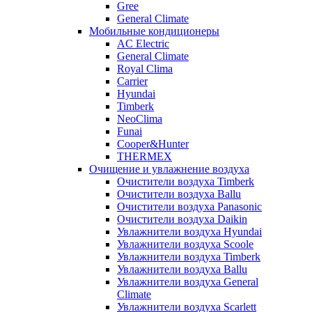
Gree
General Climate
Мобильные кондиционеры
AC Electric
General Climate
Royal Clima
Carrier
Hyundai
Timberk
NeoClima
Funai
Cooper&Hunter
THERMEX
Очищение и увлажнение воздуха
Очистители воздуха Timberk
Очистители воздуха Ballu
Очистители воздуха Panasonic
Очистители воздуха Daikin
Увлажнители воздуха Hyundai
Увлажнители воздуха Scoole
Увлажнители воздуха Timberk
Увлажнители воздуха Ballu
Увлажнители воздуха General
Climate
Увлажнители воздуха Scarlett