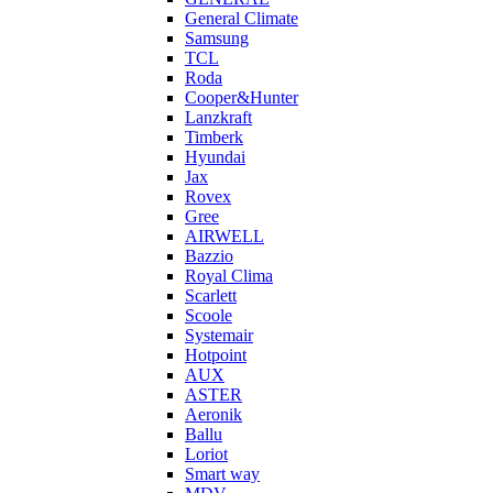
General Climate
Samsung
TCL
Roda
Cooper&Hunter
Lanzkraft
Timberk
Hyundai
Jax
Rovex
Gree
AIRWELL
Bazzio
Royal Clima
Scarlett
Scoole
Systemair
Hotpoint
AUX
ASTER
Aeronik
Ballu
Loriot
Smart way