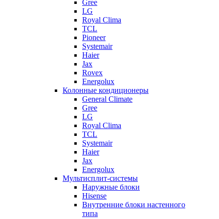
Gree
LG
Royal Clima
TCL
Pioneer
Systemair
Haier
Jax
Rovex
Energolux
Колонные кондиционеры
General Climate
Gree
LG
Royal Clima
TCL
Systemair
Haier
Jax
Energolux
Мультисплит-системы
Наружные блоки
Hisense
Внутренние блоки настенного
типа