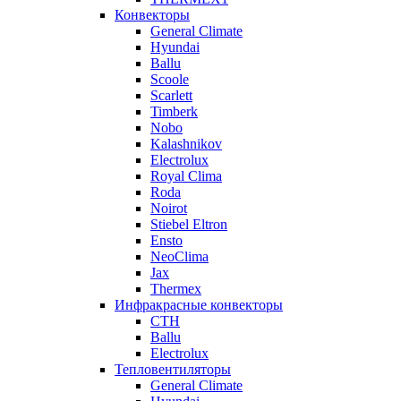
Конвекторы
General Climate
Hyundai
Ballu
Scoole
Scarlett
Timberk
Nobo
Kalashnikov
Electrolux
Royal Clima
Roda
Noirot
Stiebel Eltron
Ensto
NeoClima
Jax
Thermex
Инфракрасные конвекторы
CTH
Ballu
Electrolux
Тепловентиляторы
General Climate