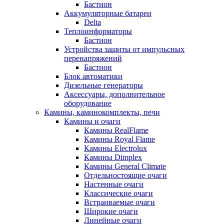
Бастион
Аккумуляторные батареи
Delta
Теплоинформаторы
Бастион
Устройства защиты от импульсных
перенапряжений
Бастион
Блок автоматики
Дизельные генераторы
Аксессуары, дополнительное
оборудование
Камины, каминокомплекты, печи
Камины и очаги
Камины RealFlame
Камины Royal Flame
Камины Electrolux
Камины Dimplex
Камины General Climate
Отдельностоящие очаги
Настенные очаги
Классические очаги
Встраиваемые очаги
Широкие очаги
Линейные очаги