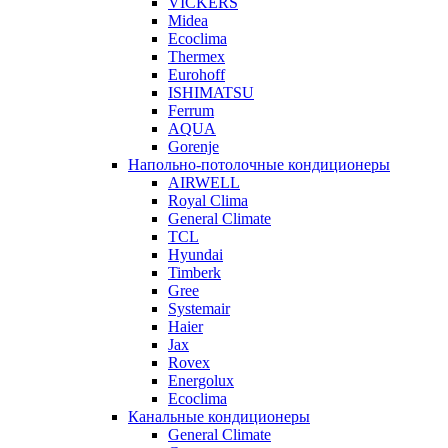
VICKERS
Midea
Ecoclima
Thermex
Eurohoff
ISHIMATSU
Ferrum
AQUA
Gorenje
Напольно-потолочные кондиционеры
AIRWELL
Royal Clima
General Climate
TCL
Hyundai
Timberk
Gree
Systemair
Haier
Jax
Rovex
Energolux
Ecoclima
Канальные кондиционеры
General Climate