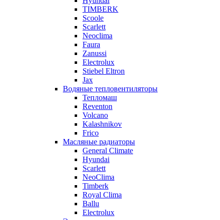
Hyundai
TIMBERK
Scoole
Scarlett
Neoclima
Faura
Zanussi
Electrolux
Stiebel Eltron
Jax
Водяные тепловентиляторы
Тепломаш
Reventon
Volcano
Kalashnikov
Frico
Масляные радиаторы
General Climate
Hyundai
Scarlett
NeoClima
Timberk
Royal Clima
Ballu
Electrolux