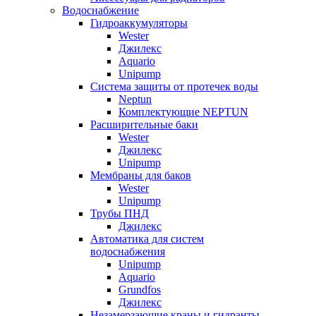
Водоснабжение
Гидроаккумуляторы
Wester
Джилекс
Aquario
Unipump
Система защиты от протечек воды
Neptun
Комплектующие NEPTUN
Расширительные баки
Wester
Джилекс
Unipump
Мембраны для баков
Wester
Unipump
Трубы ПНД
Джилекс
Автоматика для систем
водоснабжения
Unipump
Aquario
Grundfos
Джилекс
Незамерзающие краны и гидранты