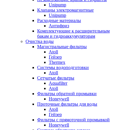
Unipump
Клапаны электромагнитные
Unipump
Расходные материалы
Антифриз
Комплектующие к расширительным
бакам и гидроаккумуляторам
Очистка воды
Магистральные фильтры
Atoll
Гейзер
Thermex
Системы водоподготовки
Atoll
Сетчатые фильтры
Aquafilter
Atoll
Фильтры обратной промывки
Honeywell
Проточные фильтры для воды
Atoll
Гейзер
Фильтры с прямоточной промывкой
Honeywell