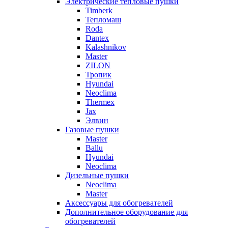
Электрические тепловые пушки
Timberk
Тепломаш
Roda
Dantex
Kalashnikov
Master
ZILON
Тропик
Hyundai
Neoclima
Thermex
Jax
Элвин
Газовые пушки
Master
Ballu
Hyundai
Neoclima
Дизельные пушки
Neoclima
Master
Аксессуары для обогревателей
Дополнительное оборудование для
обогревателей