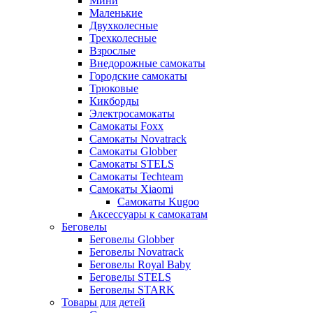
Мини
Маленькие
Двухколесные
Трехколесные
Взрослые
Внедорожные самокаты
Городские самокаты
Трюковые
Кикборды
Электросамокаты
Самокаты Foxx
Самокаты Novatrack
Самокаты Globber
Самокаты STELS
Самокаты Techteam
Самокаты Xiaomi
Самокаты Kugoo
Аксессуары к самокатам
Беговелы
Беговелы Globber
Беговелы Novatrack
Беговелы Royal Baby
Беговелы STELS
Беговелы STARK
Товары для детей