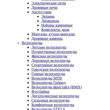
Электрические печи
Дровяные печи
Аксессуары
Экраны
Дровницы
Наборы каминные
Комплекты дров
Мангалы, кухни-мангалы
Дровяные камины
Велосипеды
Детские велосипеды
Подростковые велосипеды
Женские велосипеды
Дорожные велосипеды
Спортивные велосипеды
Городские велосипеды
Горные велосипеды
Велосипеды MTB
Велосипеды Гибрид
Велосипеды фристайл (BMX)
Фэт-байки
Двухподвесные велосипеды
Складные велосипеды
Комфортные велосипеды
Велосипеды STELS