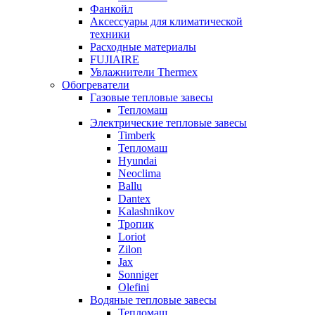
Фанкойл
Аксессуары для климатической
техники
Расходные материалы
FUJIAIRE
Увлажнители Thermex
Обогреватели
Газовые тепловые завесы
Тепломаш
Электрические тепловые завесы
Timberk
Тепломаш
Hyundai
Neoclima
Ballu
Dantex
Kalashnikov
Тропик
Loriot
Zilon
Jax
Sonniger
Olefini
Водяные тепловые завесы
Тепломаш