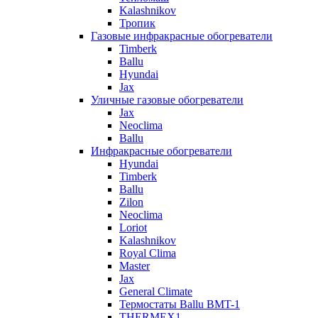
Kalashnikov
Тропик
Газовые инфракрасные обогреватели
Timberk
Ballu
Hyundai
Jax
Уличные газовые обогреватели
Jax
Neoclima
Ballu
Инфракрасные обогреватели
Hyundai
Timberk
Ballu
Zilon
Neoclima
Loriot
Kalashnikov
Royal Clima
Master
Jax
General Climate
Термостаты Ballu BMT-1
THERMEX1