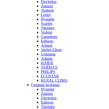
Electrolux
Zanussi
Timberk
Loriot
Hyundai
Scarlett
Thermex
Verloni
Garanterm
Edisson
Ariston
Stiebel Eltron
Unipump
Atlantic
HAIER
TERMAX
PHILIPS
ECOSTAR
ROYAL CLIMA
Газовые колонки
Hyundai
Zanussi
Electrolux
Edisson
Thermex