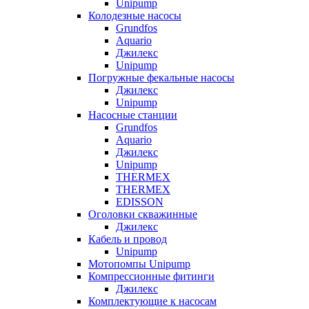
Unipump
Колодезные насосы
Grundfos
Aquario
Джилекс
Unipump
Погружные фекальные насосы
Джилекс
Unipump
Насосные станции
Grundfos
Aquario
Джилекс
Unipump
THERMEX
THERMEX
EDISSON
Оголовки скважинные
Джилекс
Кабель и провод
Unipump
Мотопомпы Unipump
Компрессионные фитинги
Джилекс
Комплектующие к насосам