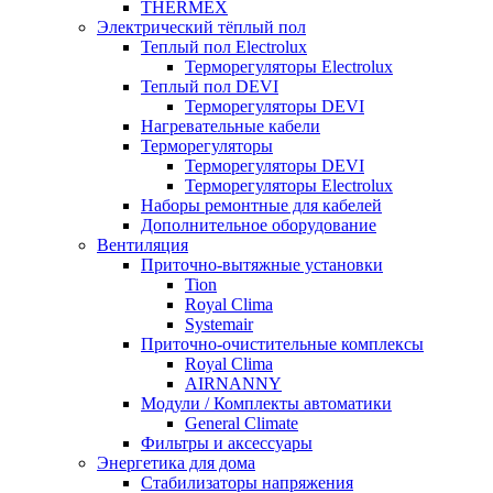
THERMEX
Электрический тёплый пол
Теплый пол Electrolux
Терморегуляторы Electrolux
Теплый пол DEVI
Терморегуляторы DEVI
Нагревательные кабели
Терморегуляторы
Терморегуляторы DEVI
Терморегуляторы Electrolux
Наборы ремонтные для кабелей
Дополнительное оборудование
Вентиляция
Приточно-вытяжные установки
Tion
Royal Clima
Systemair
Приточно-очистительные комплексы
Royal Clima
AIRNANNY
Модули / Комплекты автоматики
General Climate
Фильтры и аксессуары
Энергетика для дома
Стабилизаторы напряжения