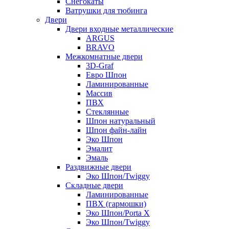
Снегокаты
Ватрушки для тюбинга
Двери
Двери входные металлические
ARGUS
BRAVO
Межкомнатные двери
3D-Graf
Евро Шпон
Ламинированные
Массив
ПВХ
Стеклянные
Шпон натуральный
Шпон файн-лайн
Эко Шпон
Эмалит
Эмаль
Раздвижные двери
Эко Шпон/Twiggy
Складные двери
Ламинированные
ПВХ (гармошки)
Эко Шпон/Porta X
Эко Шпон/Twiggy