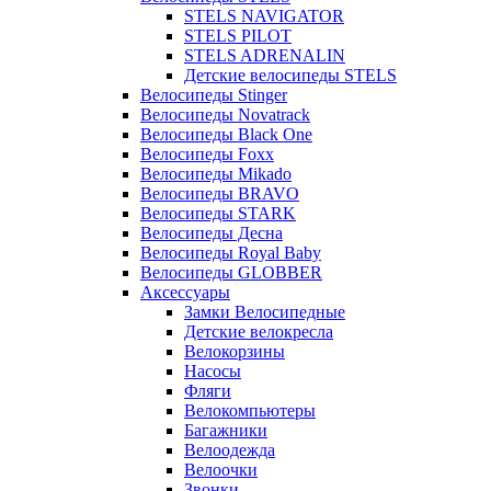
STELS NAVIGATOR
STELS PILOT
STELS ADRENALIN
Детские велосипеды STELS
Велосипеды Stinger
Велосипеды Novatrack
Велосипеды Black One
Велосипеды Foxx
Велосипеды Mikado
Велосипеды BRAVO
Велосипеды STARK
Велосипеды Десна
Велосипеды Royal Baby
Велосипеды GLOBBER
Аксессуары
Замки Велосипедные
Детские велокресла
Велокорзины
Насосы
Фляги
Велокомпьютеры
Багажники
Велоодежда
Велоочки
Звонки