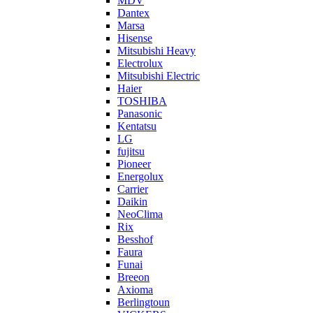
MDV
Dantex
Marsa
Hisense
Mitsubishi Heavy
Electrolux
Mitsubishi Electric
Haier
TOSHIBA
Panasonic
Kentatsu
LG
fujitsu
Pioneer
Energolux
Carrier
Daikin
NeoClima
Rix
Besshof
Faura
Funai
Breeon
Axioma
Berlingtoun