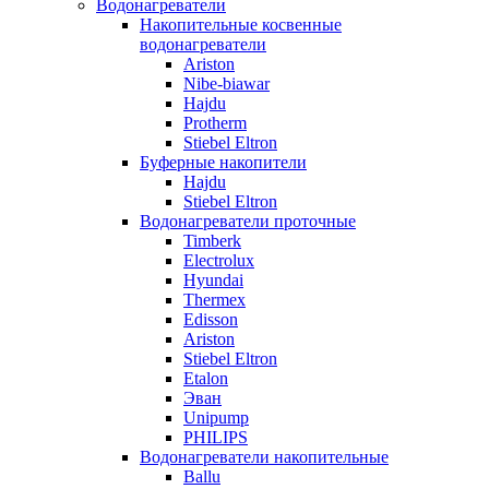
Водонагреватели
Накопительные косвенные
водонагреватели
Ariston
Nibe-biawar
Hajdu
Protherm
Stiebel Eltron
Буферные накопители
Hajdu
Stiebel Eltron
Водонагреватели проточные
Timberk
Electrolux
Hyundai
Thermex
Edisson
Ariston
Stiebel Eltron
Etalon
Эван
Unipump
PHILIPS
Водонагреватели накопительные
Ballu