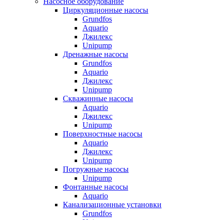
Насосное оборудование
Циркуляционные насосы
Grundfos
Aquario
Джилекс
Unipump
Дренажные насосы
Grundfos
Aquario
Джилекс
Unipump
Скважинные насосы
Aquario
Джилекс
Unipump
Поверхностные насосы
Aquario
Джилекс
Unipump
Погружные насосы
Unipump
Фонтанные насосы
Aquario
Канализационные установки
Grundfos