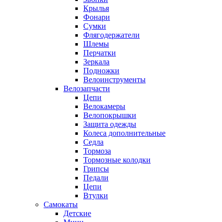
Крылья
Фонари
Сумки
Флягодержатели
Шлемы
Перчатки
Зеркала
Подножки
Велоинструменты
Велозапчасти
Цепи
Велокамеры
Велопокрышки
Защита одежды
Колеса дополнительные
Седла
Тормоза
Тормозные колодки
Грипсы
Педали
Цепи
Втулки
Самокаты
Детские