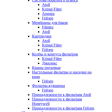
Система обратного осмоса
Atoll
Kristal Filter
Angstra
Гейзер
Мембраны для баков
Filmtec
Atoll
Картриджи
Atoll
Kristal Filter
Гейзер
Колбы и корпуса фильтров
Kristal Filter
Джилекс
Краны питьевые
Настольные фильтры и насадки на
кран
Гейзер
Фильтры-кувшины
Гейзер
Принадлежности к фильтрам Atoll
Принадлежности к фильтрам
Honeywell
Принадлежности к фильтрам Гейзер