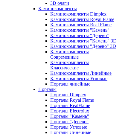
3D очаги
Каминокомплекты
Каминокомплекты Dimplex
Каминокомплекты Royal Flame
Каминокомплекты Real Flame
Каминокомплекты "Камень"
Каминокомплекты "Дерево"
Каминокомплекты "Камень" 3D
Каминокомплекты "Дерево" 3D
Каминокомплекты
Современные
Каминокомплекты
Классические
Каминокомплекты Линейные
Каминокомплекты Угловые
Порталы линейные
Порталы
Порталы Dimplex
Порталы Royal Flame
Порталы RealFlame
Порталы Electrolux
Порталы "Камень"
Порталы "Дерево"
Порталы Угловые
Порталы Линейные