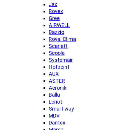
Jax
Rovex
Gree
AIRWELL
Bazzio
Royal Clima
Scarlett
Scoole
Systemair
Hotpoint
AUX
ASTER
Aeronik
Ballu
Loriot
Smart way
MDV
Dantex
Marsa