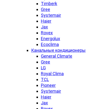
Timberk
Gree
Systemair
Haier
Jax
Rovex
Energolux
Ecoclima
Канальные кондиционеры
General Climate
Gree
LG
Royal Clima
TCL
Pioneer
Systemair
Haier
Jax
Rovex