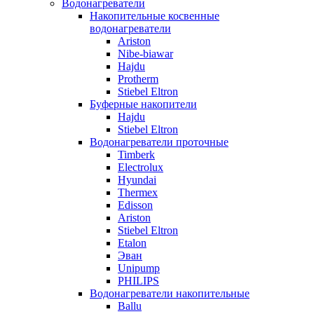
Водонагреватели
Накопительные косвенные
водонагреватели
Ariston
Nibe-biawar
Hajdu
Protherm
Stiebel Eltron
Буферные накопители
Hajdu
Stiebel Eltron
Водонагреватели проточные
Timberk
Electrolux
Hyundai
Thermex
Edisson
Ariston
Stiebel Eltron
Etalon
Эван
Unipump
PHILIPS
Водонагреватели накопительные
Ballu