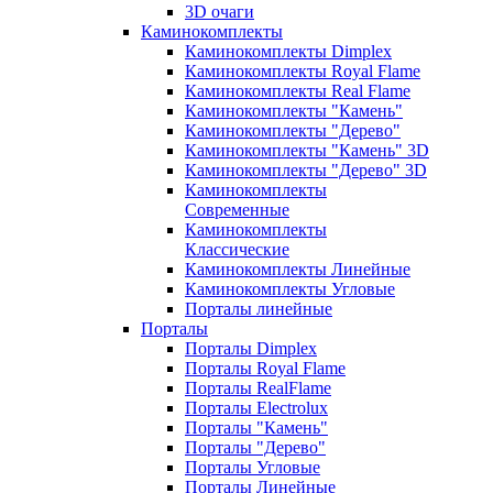
3D очаги
Каминокомплекты
Каминокомплекты Dimplex
Каминокомплекты Royal Flame
Каминокомплекты Real Flame
Каминокомплекты "Камень"
Каминокомплекты "Дерево"
Каминокомплекты "Камень" 3D
Каминокомплекты "Дерево" 3D
Каминокомплекты
Современные
Каминокомплекты
Классические
Каминокомплекты Линейные
Каминокомплекты Угловые
Порталы линейные
Порталы
Порталы Dimplex
Порталы Royal Flame
Порталы RealFlame
Порталы Electrolux
Порталы "Камень"
Порталы "Дерево"
Порталы Угловые
Порталы Линейные