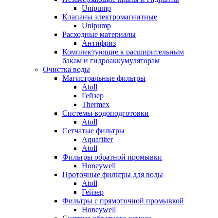
Unipump
Клапаны электромагнитные
Unipump
Расходные материалы
Антифриз
Комплектующие к расширительным
бакам и гидроаккумуляторам
Очистка воды
Магистральные фильтры
Atoll
Гейзер
Thermex
Системы водоподготовки
Atoll
Сетчатые фильтры
Aquafilter
Atoll
Фильтры обратной промывки
Honeywell
Проточные фильтры для воды
Atoll
Гейзер
Фильтры с прямоточной промывкой
Honeywell