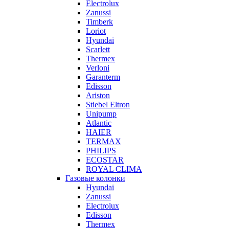
Electrolux
Zanussi
Timberk
Loriot
Hyundai
Scarlett
Thermex
Verloni
Garanterm
Edisson
Ariston
Stiebel Eltron
Unipump
Atlantic
HAIER
TERMAX
PHILIPS
ECOSTAR
ROYAL CLIMA
Газовые колонки
Hyundai
Zanussi
Electrolux
Edisson
Thermex