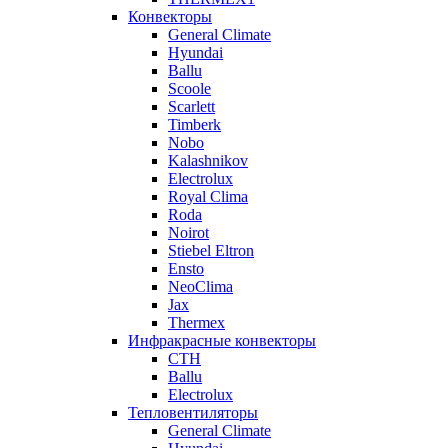
Конвекторы
General Climate
Hyundai
Ballu
Scoole
Scarlett
Timberk
Nobo
Kalashnikov
Electrolux
Royal Clima
Roda
Noirot
Stiebel Eltron
Ensto
NeoClima
Jax
Thermex
Инфракрасные конвекторы
CTH
Ballu
Electrolux
Тепловентиляторы
General Climate