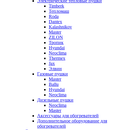
Электрические тепловые пушки
Timberk
Тепломаш
Roda
Dantex
Kalashnikov
Master
ZILON
Тропик
Hyundai
Neoclima
Thermex
Jax
Элвин
Газовые пушки
Master
Ballu
Hyundai
Neoclima
Дизельные пушки
Neoclima
Master
Аксессуары для обогревателей
Дополнительное оборудование для
обогревателей