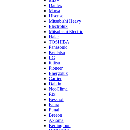
MDV
Dantex
Marsa
Hisense
Mitsubishi Heavy
Electrolux
Mitsubishi Electric
Haier
TOSHIBA
Panasonic
Kentatsu
LG
fujitsu
Pioneer
Energolux
Carrier
Daikin
NeoClima
Rix
Besshof
Faura
Funai
Breeon
Axioma
Berlingtoun