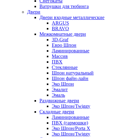
Снегокаты
Ватрушки для тюбинга
Двери
Двери входные металлические
ARGUS
BRAVO
Межкомнатные двери
3D-Graf
Евро Шпон
Ламинированные
Массив
ПВХ
Стеклянные
Шпон натуральный
Шпон файн-лайн
Эко Шпон
Эмалит
Эмаль
Раздвижные двери
Эко Шпон/Twiggy
Складные двери
Ламинированные
ПВХ (гармошки)
Эко Шпон/Porta X
Эко Шпон/Twiggy