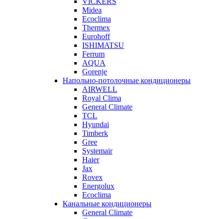
VICKERS
Midea
Ecoclima
Thermex
Eurohoff
ISHIMATSU
Ferrum
AQUA
Gorenje
Напольно-потолочные кондиционеры
AIRWELL
Royal Clima
General Climate
TCL
Hyundai
Timberk
Gree
Systemair
Haier
Jax
Rovex
Energolux
Ecoclima
Канальные кондиционеры
General Climate