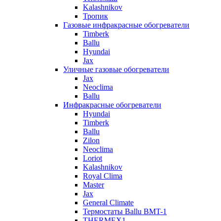
Kalashnikov
Тропик
Газовые инфракрасные обогреватели
Timberk
Ballu
Hyundai
Jax
Уличные газовые обогреватели
Jax
Neoclima
Ballu
Инфракрасные обогреватели
Hyundai
Timberk
Ballu
Zilon
Neoclima
Loriot
Kalashnikov
Royal Clima
Master
Jax
General Climate
Термостаты Ballu BMT-1
THERMEX1