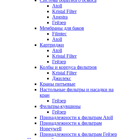
Система обратного осмоса
Atoll
Kristal Filter
Angstra
Гейзер
Мембраны для баков
Filmtec
Atoll
Картриджи
Atoll
Kristal Filter
Гейзер
Колбы и корпуса фильтров
Kristal Filter
Джилекс
Краны питьевые
Настольные фильтры и насадки на
кран
Гейзер
Фильтры-кувшины
Гейзер
Принадлежности к фильтрам Atoll
Принадлежности к фильтрам
Honeywell
Принадлежности к фильтрам Гейзер