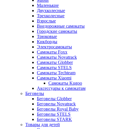
Мини
Маленькие
Двухколесные
Трехколесные
Взрослые
Внедорожные самокаты
Городские самокаты
Трюковые
Кикборды
Электросамокаты
Самокаты Foxx
Самокаты Novatrack
Самокаты Globber
Самокаты STELS
Самокаты Techteam
Самокаты Xiaomi
Самокаты Kugoo
Аксессуары к самокатам
Беговелы
Беговелы Globber
Беговелы Novatrack
Беговелы Royal Baby
Беговелы STELS
Беговелы STARK
Товары для детей