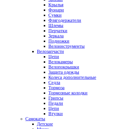
Крылья
Фонари
Сумки
Флягодержатели
Шлемы
Перчатки
Зеркала
Подножки
Велоинструменты
Велозапчасти
Цепи
Велокамеры
Велопокрышки
Защита одежды
Колеса дополнительные
Седла
Тормоза
Тормозные колодки
Грипсы
Педали
Цепи
Втулки
Самокаты
Детские