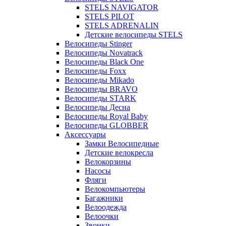
STELS NAVIGATOR
STELS PILOT
STELS ADRENALIN
Детские велосипеды STELS
Велосипеды Stinger
Велосипеды Novatrack
Велосипеды Black One
Велосипеды Foxx
Велосипеды Mikado
Велосипеды BRAVO
Велосипеды STARK
Велосипеды Десна
Велосипеды Royal Baby
Велосипеды GLOBBER
Аксессуары
Замки Велосипедные
Детские велокресла
Велокорзины
Насосы
Фляги
Велокомпьютеры
Багажники
Велоодежда
Велоочки
Звонки