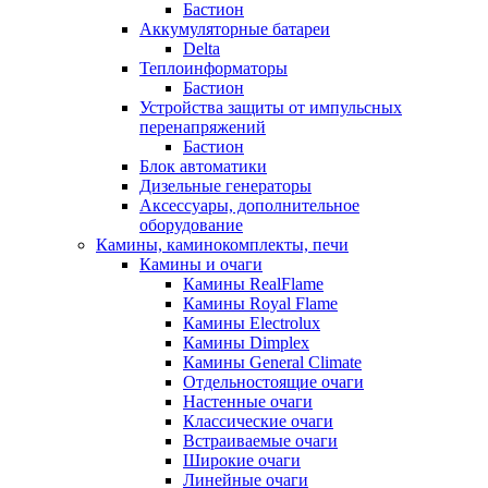
Бастион
Аккумуляторные батареи
Delta
Теплоинформаторы
Бастион
Устройства защиты от импульсных
перенапряжений
Бастион
Блок автоматики
Дизельные генераторы
Аксессуары, дополнительное
оборудование
Камины, каминокомплекты, печи
Камины и очаги
Камины RealFlame
Камины Royal Flame
Камины Electrolux
Камины Dimplex
Камины General Climate
Отдельностоящие очаги
Настенные очаги
Классические очаги
Встраиваемые очаги
Широкие очаги
Линейные очаги