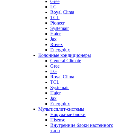
Gree
LG
Royal Clima
TCL
Pioneer
Systemair
Haier
Jax
Rovex
Energolux
Колонные кондиционеры
General Climate
Gree
LG
Royal Clima
TCL
Systemair
Haier
Jax
Energolux
Мультисплит-системы
Наружные блоки
Hisense
Внутренние блоки настенного
типа