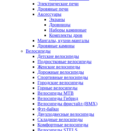
Электрические печи
Дровяные печи
Аксессуары
Экраны
Дровницы
Наборы каминные
Комплекты дров
Мангалы, кухни-мангалы
Дровяные камины
Велосипеды
Детские велосипеды
Подростковые велосипеды
Женские велосипеды
Дорожные велосипеды
Спортивные велосипеды
Городские велосипеды
Горные велосипеды
Велосипеды MTB
Велосипеды Гибрид
Велосипеды фристайл (BMX)
Фэт-байки
Двухподвесные велосипеды
Складные велосипеды
Комфортные велосипеды
Велосипеды STELS