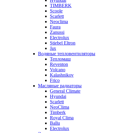
Hyundai
TIMBERK
Scoole
Scarlett
Neoclima
Faura
Zanussi
Electrolux
Stiebel Eltron
Jax
Водяные тепловентиляторы
Тепломаш
Reventon
Volcano
Kalashnikov
Frico
Масляные радиаторы
General Climate
Hyundai
Scarlett
NeoClima
Timberk
Royal Clima
Ballu
Electrolux