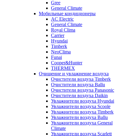
Gree
General Climate
Мобильные кондиционеры
AC Electric
General Climate
Royal Clima
Carrier
Hyundai
Timberk
NeoClima
Funai
Cooper&Hunter
THERMEX
Очищение и увлажнение воздуха
Очистители воздуха Timberk
Очистители воздуха Ballu
Очистители воздуха Panasonic
Очистители воздуха Daikin
Увлажнители воздуха Hyundai
Увлажнители воздуха Scoole
Увлажнители воздуха Timberk
Увлажнители воздуха Ballu
Увлажнители воздуха General
Climate
Увлажнители воздуха Scarlett