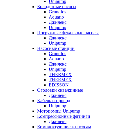
Unipump
Колодезные насосы
Grundfos
Aquario
Джилекс
Unipump
Погружные фекальные насосы
Джилекс
Unipump
Насосные станции
Grundfos
Aquario
Джилекс
Unipump
THERMEX
THERMEX
EDISSON
Оголовки скважинные
Джилекс
Кабель и провод
Unipump
Мотопомпы Unipump
Компрессионные фитинги
Джилекс
Комплектующие к насосам