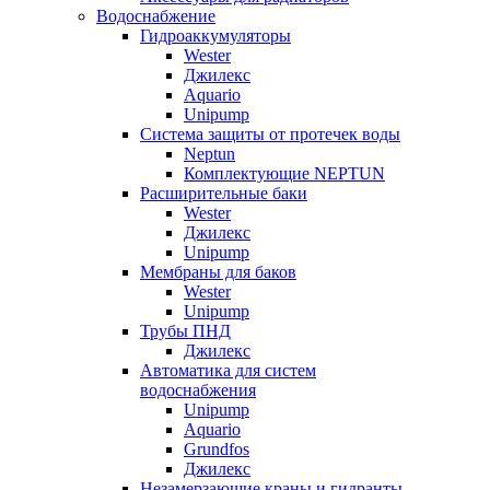
Водоснабжение
Гидроаккумуляторы
Wester
Джилекс
Aquario
Unipump
Система защиты от протечек воды
Neptun
Комплектующие NEPTUN
Расширительные баки
Wester
Джилекс
Unipump
Мембраны для баков
Wester
Unipump
Трубы ПНД
Джилекс
Автоматика для систем
водоснабжения
Unipump
Aquario
Grundfos
Джилекс
Незамерзающие краны и гидранты