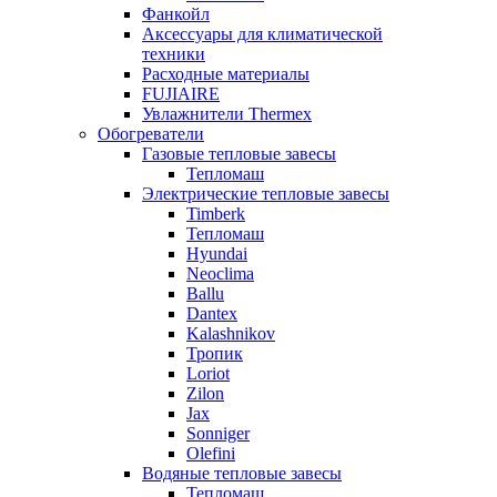
Фанкойл
Аксессуары для климатической
техники
Расходные материалы
FUJIAIRE
Увлажнители Thermex
Обогреватели
Газовые тепловые завесы
Тепломаш
Электрические тепловые завесы
Timberk
Тепломаш
Hyundai
Neoclima
Ballu
Dantex
Kalashnikov
Тропик
Loriot
Zilon
Jax
Sonniger
Olefini
Водяные тепловые завесы
Тепломаш