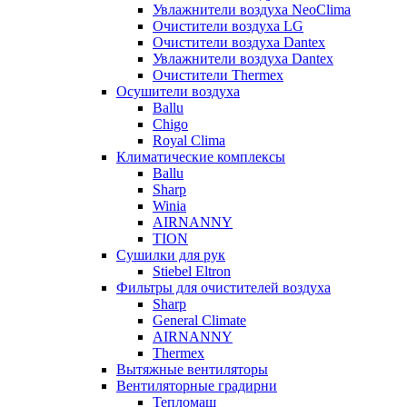
Увлажнители воздуха NeoClima
Очистители воздуха LG
Очистители воздуха Dantex
Увлажнители воздуха Dantex
Очистители Thermex
Осушители воздуха
Ballu
Chigo
Royal Clima
Климатические комплексы
Ballu
Sharp
Winia
AIRNANNY
TION
Сушилки для рук
Stiebel Eltron
Фильтры для очистителей воздуха
Sharp
General Climate
AIRNANNY
Thermex
Вытяжные вентиляторы
Вентиляторные градирни
Тепломаш