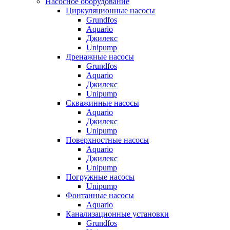
Насосное оборудование
Циркуляционные насосы
Grundfos
Aquario
Джилекс
Unipump
Дренажные насосы
Grundfos
Aquario
Джилекс
Unipump
Скважинные насосы
Aquario
Джилекс
Unipump
Поверхностные насосы
Aquario
Джилекс
Unipump
Погружные насосы
Unipump
Фонтанные насосы
Aquario
Канализационные установки
Grundfos