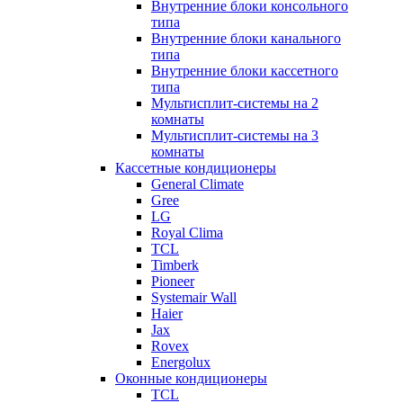
Внутренние блоки консольного
типа
Внутренние блоки канального
типа
Внутренние блоки кассетного
типа
Мультисплит-системы на 2
комнаты
Мультисплит-системы на 3
комнаты
Кассетные кондиционеры
General Climate
Gree
LG
Royal Clima
TCL
Timberk
Pioneer
Systemair Wall
Haier
Jax
Rovex
Energolux
Оконные кондиционеры
TCL