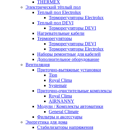
THERMEX
Электрический тёплый пол
Теплый пол Electrolux
Терморегуляторы Electrolux
Теплый пол DEVI
Терморегуляторы DEVI
Нагревательные кабели
Терморегуляторы
Терморегуляторы DEVI
Терморегуляторы Electrolux
Наборы ремонтные для кабелей
Дополнительное оборудование
Вентиляция
Приточно-вытяжные установки
Tion
Royal Clima
Systemair
Приточно-очистительные комплексы
Royal Clima
AIRNANNY
Модули / Комплекты автоматики
General Climate
Фильтры и аксессуары
Энергетика для дома
Стабилизаторы напряжения