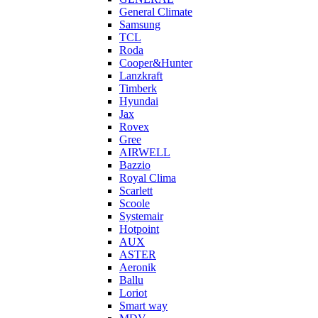
General Climate
Samsung
TCL
Roda
Cooper&Hunter
Lanzkraft
Timberk
Hyundai
Jax
Rovex
Gree
AIRWELL
Bazzio
Royal Clima
Scarlett
Scoole
Systemair
Hotpoint
AUX
ASTER
Aeronik
Ballu
Loriot
Smart way